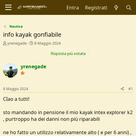
Entra
Registrati
Nautica
info kayak gonfiabile
C
D
yrenegade
8 Maggio 2024
r
a
Risposta più votata
e
t
a
a
t
d
yrenegade
o
i
r
I
e
n
D
i
8 Maggio 2024
#1
i
z
s
i
CIao a tutti!
c
o
u
sto mandando in pensione il mio kayak intex explorer k2
s
, purtroppo ha dei danni non più riparabili
s
i
o
ne ho fatto un utilizzo relativamente alto ( e per 6 anni) ,
n