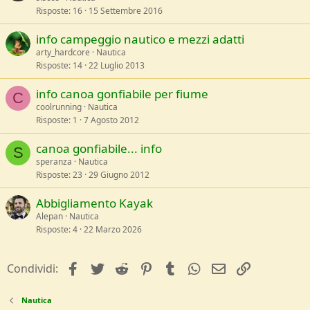
Risposte
16
15 Settembre 2016
info campeggio nautico e mezzi adatti
arty_hardcore
Nautica
Risposte
14
22 Luglio 2013
info canoa gonfiabile per fiume
C
coolrunning
Nautica
Risposte
1
7 Agosto 2012
canoa gonfiabile... info
S
speranza
Nautica
Risposte
23
29 Giugno 2012
Abbigliamento Kayak
Alepan
Nautica
Risposte
4
22 Marzo 2026
facebook
Twitter
Reddit
Pinterest
Tumblr
WhatsApp
e-mail
Link
Condividi:
Nautica