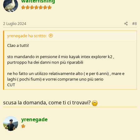
walterfishing
t
i
o
n
s
2 Luglio 2024
#8
:
yrenegade ha scritto:
CIao a tutti!
sto mandando in pensione il mio kayak intex explorer k2 ,
purtroppo ha dei danni non più riparabili
ne ho fatto un utilizzo relativamente alto ( e per 6 anni) , mare e
laghi ( pochi fiumi) e vorrei comprarne uno più serio
CUT
scusa la domanda, come ti ci trovavi?
yrenegade