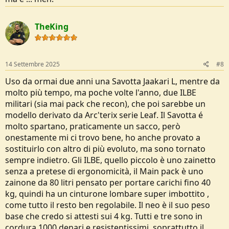
questo sopra era il tuo, questo sotto l'altro
TheKing
https://www.military1st.it/silverfoxii40graphite-wisport-zaino-
silverfox-2-da-40-l-in-graphite.html
https://www.military1st.it/silverfo...rt-silverfox-2-40l-rucksack-a-tacs-
14 Settembre 2025
#8
ghost.html
Uso da ormai due anni una Savotta Jaakari L, mentre da
https://www.military1st.it/silverfoxii40atacs-ix-wisport-silverfox-2-
molto più tempo, ma poche volte l'anno, due ILBE
40l-rucksack-a-tacs-ix.html
militari (sia mai pack che recon), che poi sarebbe un
modello derivato da Arc'terix serie Leaf. Il Savotta é
https://www.military1st.it/silverfoxii40ral7013-wisport-silverfox-2-
40l-rucksack-ral-7013.html
molto spartano, praticamente un sacco, però
onestamente mi ci trovo bene, ho anche provato a
sostituirlo con altro di più evoluto, ma sono tornato
sempre indietro. Gli ILBE, quello piccolo è uno zainetto
senza a pretese di ergonomicità, il Main pack è uno
zainone da 80 litri pensato per portare carichi fino 40
kg, quindi ha un cinturone lombare super imbottito ,
come tutto il resto ben regolabile. Il neo è il suo peso
base che credo si attesti sui 4 kg. Tutti e tre sono in
cordura 1000 denari e resistentissimi, soprattutto il