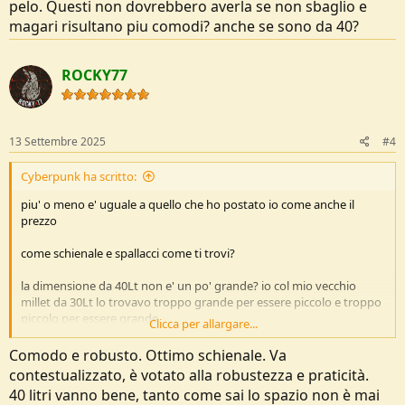
pelo. Questi non dovrebbero averla se non sbaglio e
magari risultano piu comodi? anche se sono da 40?
ROCKY77
13 Settembre 2025
#4
Cyberpunk ha scritto:
piu' o meno e' uguale a quello che ho postato io come anche il
prezzo
come schienale e spallacci come ti trovi?
la dimensione da 40Lt non e' un po' grande? io col mio vecchio
millet da 30Lt lo trovavo troppo grande per essere piccolo e troppo
piccolo per essere grande
Clicca per allargare...
pero' il mille aveva ( secondo me) un difetto, che consisteva nella
Comodo e robusto. Ottimo schienale. Va
sacca in basso per metterci il sacco a pelo. Questi non dovrebbero
contestualizzato, è votato alla robustezza e praticità.
averla se non sbaglio e magari risultano piu comodi? anche se sono
40 litri vanno bene, tanto come sai lo spazio non è mai
da 40?