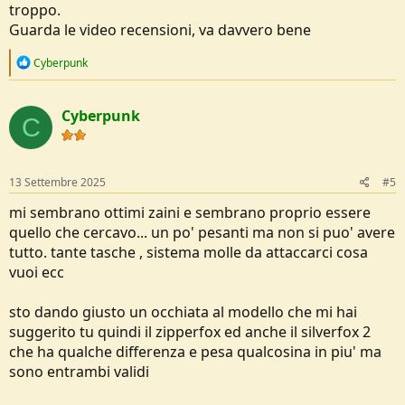
troppo.
Guarda le video recensioni, va davvero bene
R
Cyberpunk
e
a
c
Cyberpunk
t
C
i
o
n
s
13 Settembre 2025
#5
:
mi sembrano ottimi zaini e sembrano proprio essere
quello che cercavo... un po' pesanti ma non si puo' avere
tutto. tante tasche , sistema molle da attaccarci cosa
vuoi ecc
sto dando giusto un occhiata al modello che mi hai
suggerito tu quindi il zipperfox ed anche il silverfox 2
che ha qualche differenza e pesa qualcosina in piu' ma
sono entrambi validi