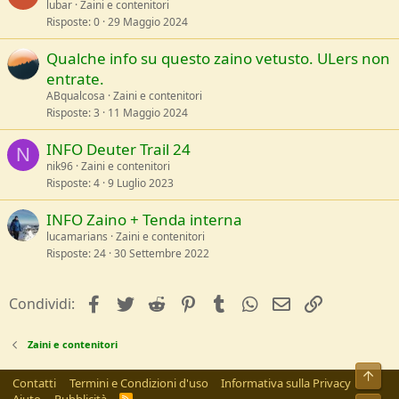
lubar
Zaini e contenitori
Risposte
0
29 Maggio 2024
Qualche info su questo zaino vetusto. ULers non
entrate.
ABqualcosa
Zaini e contenitori
Risposte
3
11 Maggio 2024
INFO Deuter Trail 24
N
nik96
Zaini e contenitori
Risposte
4
9 Luglio 2023
INFO Zaino + Tenda interna
lucamarians
Zaini e contenitori
Risposte
24
30 Settembre 2022
facebook
Twitter
Reddit
Pinterest
Tumblr
WhatsApp
e-mail
Link
Condividi:
Zaini e contenitori
Alto
Contatti
Termini e Condizioni d'uso
Informativa sulla Privacy
R