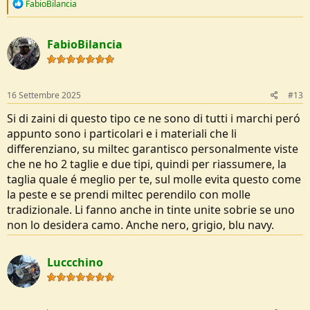
R
FabioBilancia
e
a
c
FabioBilancia
t
i
o
n
s
16 Settembre 2025
#13
:
Si di zaini di questo tipo ce ne sono di tutti i marchi peró
appunto sono i particolari e i materiali che li
differenziano, su miltec garantisco personalmente viste
che ne ho 2 taglie e due tipi, quindi per riassumere, la
taglia quale é meglio per te, sul molle evita questo come
la peste e se prendi miltec perendilo con molle
tradizionale. Li fanno anche in tinte unite sobrie se uno
non lo desidera camo. Anche nero, grigio, blu navy.
Luccchino