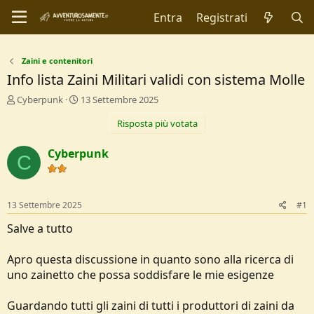
Entra
Registrati
Zaini e contenitori
Info lista Zaini Militari validi con sistema Molle
C
D
Cyberpunk
13 Settembre 2025
r
a
Risposta più votata
e
t
a
a
t
d
Cyberpunk
C
o
i
r
I
e
n
D
i
13 Settembre 2025
#1
i
z
s
i
Salve a tutto
c
o
u
Apro questa discussione in quanto sono alla ricerca di
s
uno zainetto che possa soddisfare le mie esigenze
s
i
o
Guardando tutti gli zaini di tutti i produttori di zaini da
n