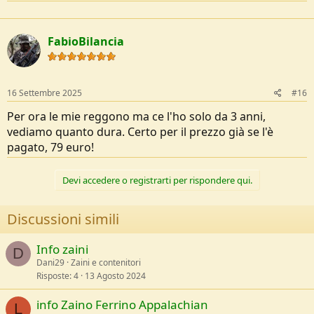
a
c
t
FabioBilancia
i
o
n
s
:
16 Settembre 2025
#16
Per ora le mie reggono ma ce l'ho solo da 3 anni,
vediamo quanto dura. Certo per il prezzo già se l'è
pagato, 79 euro!
Devi accedere o registrarti per rispondere qui.
Discussioni simili
Info zaini
D
Dani29
Zaini e contenitori
Risposte
4
13 Agosto 2024
info Zaino Ferrino Appalachian
L