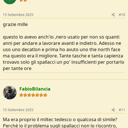
o
n
s
15 Settembre 2025
#10
:
grazie mille
questo lo avevo anch'io ,nero usato per non so quanti
anni per andare a lavorare avanti e indietro. Adesso ne
uso uno decatlon e prima ho avuto uno the north face
ma questo era il migliore. Tante tasche e tanta capienza
trovavo solo gli spallacci un po' insufficienti per portarlo
per tante ore
FabioBilancia
15 Settembre 2025
#11
Ma era proprio il miltec tedesco o qualcosa di simile?
Perché io il problema sugli spallacci non lo riscontro,