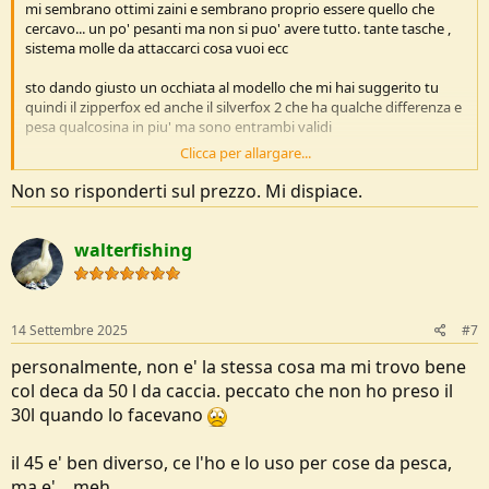
mi sembrano ottimi zaini e sembrano proprio essere quello che
cercavo... un po' pesanti ma non si puo' avere tutto. tante tasche ,
sistema molle da attaccarci cosa vuoi ecc
sto dando giusto un occhiata al modello che mi hai suggerito tu
quindi il zipperfox ed anche il silverfox 2 che ha qualche differenza e
pesa qualcosina in piu' ma sono entrambi validi
Clicca per allargare...
ho notato che cambia il colore e cambia anche il prezzo e di molto.
Ma il materiale e' lo stesso? cambia il prezzo solo per via del colore?
Non so risponderti sul prezzo. Mi dispiace.
perche' la differenza e' sostanziale, lo stesso modello con due
colorazioni diverse puo' cambiare di prezzo di piu' di 100€ che non e'
poco
walterfishing
https://www.military1st.it/zipperfox40mc-blk-wisport-zaino-
zipperfox-40l-in-multicam-black.html
14 Settembre 2025
#7
https://www.military1st.it/zipperfox40og-wisport-zipperfox-40l-
rucksack-olive-green.html
personalmente, non e' la stessa cosa ma mi trovo bene
col deca da 50 l da caccia. peccato che non ho preso il
https://www.military1st.it/zipperfox40penc-bl-wisport-zipperfox-40l-
30l quando lo facevano
rucksack-pencott-badlands.html
il 45 e' ben diverso, ce l'ho e lo uso per cose da pesca,
ma anche proprio di listino cambia il prezzo
ma e'... meh.