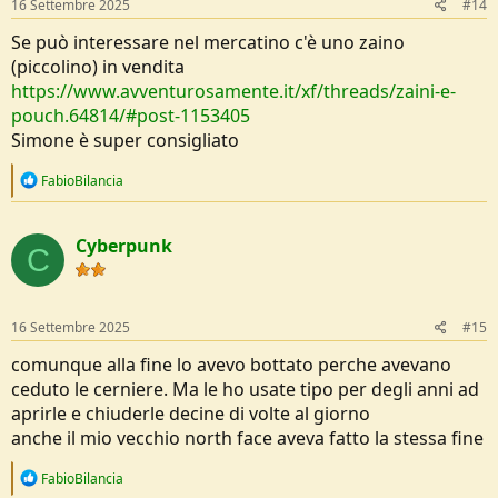
16 Settembre 2025
#14
Se può interessare nel mercatino c'è uno zaino
(piccolino) in vendita
https://www.avventurosamente.it/xf/threads/zaini-e-
pouch.64814/#post-1153405
Simone è super consigliato
R
FabioBilancia
e
a
c
Cyberpunk
t
C
i
o
n
s
16 Settembre 2025
#15
:
comunque alla fine lo avevo bottato perche avevano
ceduto le cerniere. Ma le ho usate tipo per degli anni ad
aprirle e chiuderle decine di volte al giorno
anche il mio vecchio north face aveva fatto la stessa fine
R
FabioBilancia
e