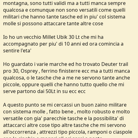
montagna, sono tutti validi ma a tutti manca sempre
e
qualcosa e comunque non sono versatili come quelli
militari che hanno tante tasche ed in piu' col sistema
molle si possono attaccare tante altre cose
Io ho un vecchio Millet Ubik 30 Lt che mi ha
accompagnato per piu' di 10 anni ed ora comincia a
sentire l'eta'
Ho guardato i varie marche ed ho trovato Deuter trail
pro 30, Osprey , ferrino finisterre ecc ma a tutti manca
qualcosa, o le tasche che a me ne servono tante anche
piccole, oppure quelli che hanno tutto quello che mi
serve partono dai 50Lt in su ecc ecc
A questo punto se mi cercassi un buon zaino militare
con sistema molle , fatto bene , molto robusto e molto
versatile con gia' parecchie tasche e la possibilita' di
attaccarci altre cose tipo altre tasche che mi servono
all'occorrenza , attrezzi tipo piccola, ramponi o ciaspole