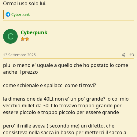
Ormai uso solo lui.
R
Cyberpunk
e
a
c
Cyberpunk
t
C
i
o
n
s
13 Settembre 2025
#3
:
piu' o meno e' uguale a quello che ho postato io come
anche il prezzo
come schienale e spallacci come ti trovi?
la dimensione da 40Lt non e' un po' grande? io col mio
vecchio millet da 30Lt lo trovavo troppo grande per
essere piccolo e troppo piccolo per essere grande
pero' il mille aveva ( secondo me) un difetto, che
consisteva nella sacca in basso per metterci il sacco a