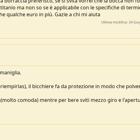
la borraccia preferisco, se si svita vorrei che la bocca non f
 titanio ma non so se è applicabile con le specifiche di termi
e qualche euro in più. Gazie a chi mi aiuta
Ultima modifica:
24 Giu
 maniglia.
riempirlas), il bicchiere fa da protezione in modo che polve
a(molto comoda) mentre per bere sviti mezzo giro e l'apert