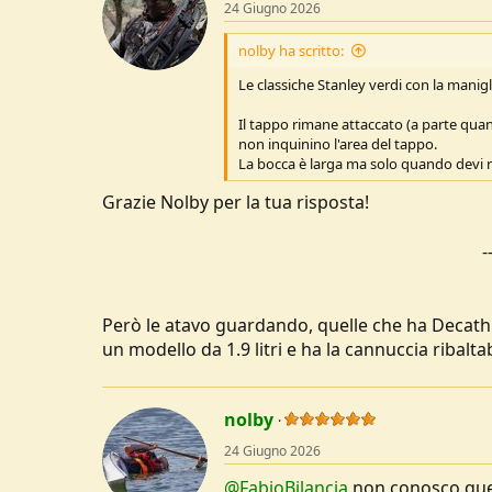
24 Giugno 2026
i
o
n
nolby ha scritto:
s
:
Le classiche Stanley verdi con la manigl
Il tappo rimane attaccato (a parte quan
non inquinino l'area del tappo.
La bocca è larga ma solo quando devi r
Grazie Nolby per la tua risposta!
-
Però le atavo guardando, quelle che ha Decathlo
un modello da 1.9 litri e ha la cannuccia ribaltab
nolby
24 Giugno 2026
@FabioBilancia
non conosco quei