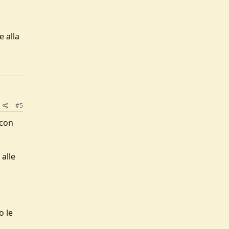
 alla
#5
 con
 alle
o le