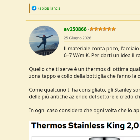
R
FabioBilancia
e
a
c
t
av250866
i
o
25 Giugno 2026
n
s
Il materiale conta poco, l'acciaio
:
6–7 W/m·K. Per darti un idea il 
Quello che ti serve è un thermos di ottima qualit
zona tappo e collo della bottiglia che fanno la 
Come qualcuno ti ha consigliato, gli Stanley s
delle più antiche aziende del settore e credo c
In ogni caso considera che ogni volta che lo apr