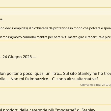
ia.
do devi riempirlas), il bicchiere fa da protezione in modo che polvere e spor
iempirla(molto comoda) mentre per bere sviti mezzo giro e l'apertura è picc
--
24 Giugno 2026
---
n portano poco, quasi un litro... Sul sito Stanley ne ho tro
ile.... Non mi fa impazzire... Ci sono altre alternative?
Ultima modifica:
24 Giu
 prodotti delle categorie più "moderne" di Stanley.