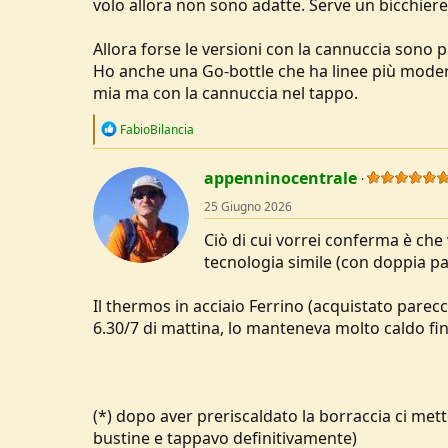
volo allora non sono adatte. Serve un bicchiere
Allora forse le versioni con la cannuccia sono
Ho anche una Go-bottle che ha linee più moder
mia ma con la cannuccia nel tappo.
R
FabioBilancia
e
a
c
appenninocentrale
t
25 Giugno 2026
i
o
Ciò di cui vorrei conferma è c
n
s
tecnologia simile (con doppia par
:
Il thermos in acciaio Ferrino (acquistato parecch
6.30/7 di mattina, lo manteneva molto caldo fino
(*) dopo aver preriscaldato la borraccia ci mett
bustine e tappavo definitivamente)