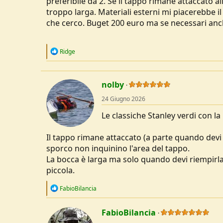
preferibile da 2. Se il tappo rimane attaccato al
u
troppo larga. Materiali esterni mi piacerebbe il
s
che cerco. Buget 200 euro ma se necessari anch
s
i
o
R
Ridge
n
e
e
a
c
t
nolby
i
o
24 Giugno 2026
n
s
Le classiche Stanley verdi con la
:
Il tappo rimane attaccato (a parte quando devi 
sporco non inquinino l'area del tappo.
La bocca è larga ma solo quando devi riempirl
piccola.
R
FabioBilancia
e
a
c
FabioBilancia
t