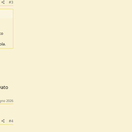
#3
co
ola.
vato
gno 2026
#4