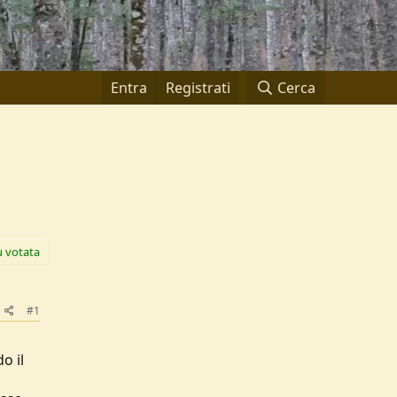
Entra
Registrati
Cerca
ù votata
#1
o il