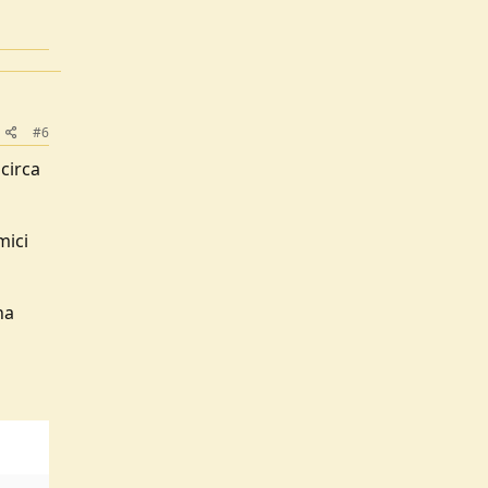
#6
 circa
mici
na