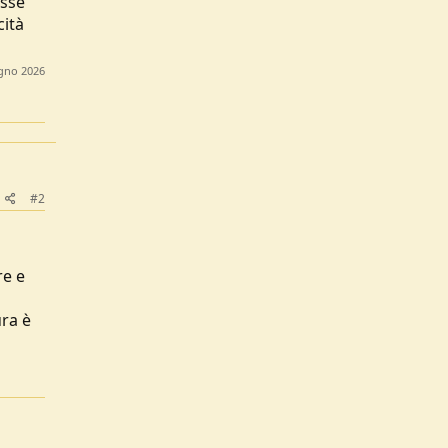
osse
cità
gno 2026
#2
re e
ura è