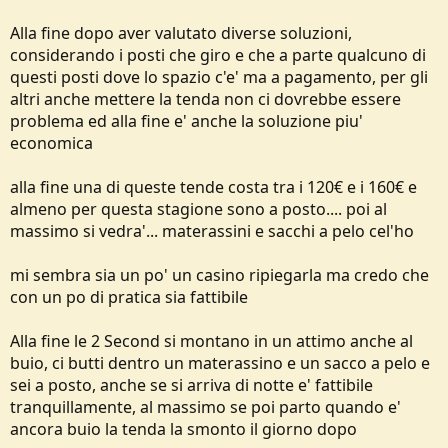
tetto la uso con i miei figlio o magari se mi sposto per escursioni
lontane, parto alla sera e arrivando tardi viene comoda, se si é
Alla fine dopo aver valutato diverse soluzioni,
almeno in due, altrimenti da solo faccio prima a dormire in auto.
considerando i posti che giro e che a parte qualcuno di
questi posti dove lo spazio c'e' ma a pagamento, per gli
altri anche mettere la tenda non ci dovrebbe essere
problema ed alla fine e' anche la soluzione piu'
economica
alla fine una di queste tende costa tra i 120€ e i 160€ e
almeno per questa stagione sono a posto.... poi al
massimo si vedra'... materassini e sacchi a pelo cel'ho
mi sembra sia un po' un casino ripiegarla ma credo che
con un po di pratica sia fattibile
Alla fine le 2 Second si montano in un attimo anche al
buio, ci butti dentro un materassino e un sacco a pelo e
sei a posto, anche se si arriva di notte e' fattibile
tranquillamente, al massimo se poi parto quando e'
ancora buio la tenda la smonto il giorno dopo