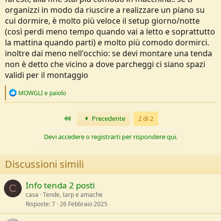
organizzi in modo da riuscire a realizzare un piano su
cui dormire, è molto più veloce il setup giorno/notte
(così perdi meno tempo quando vai a letto e soprattutto
la mattina quando parti) e molto più comodo dormirci.
inoltre dai meno nell'occhio: se devi montare una tenda
non è detto che vicino a dove parcheggi ci siano spazi
validi per il montaggio
R
MOWGLI
e
paiolo
e
a
c
Primo
Precedente
2 di 2
t
i
Devi accedere o registrarti per rispondere qui.
o
n
s
Discussioni simili
:
Info tenda 2 posti
C
casa
Tende, tarp e amache
Risposte
7
26 Febbraio 2025