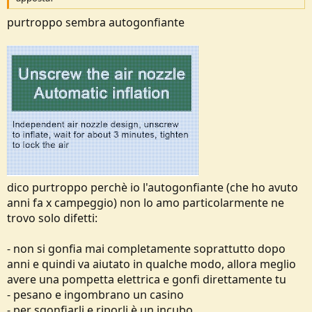
o
n
purtroppo sembra autogonfiante
e
dico purtroppo perchè io l'autogonfiante (che ho avuto
anni fa x campeggio) non lo amo particolarmente ne
trovo solo difetti:
- non si gonfia mai completamente soprattutto dopo
anni e quindi va aiutato in qualche modo, allora meglio
avere una pompetta elettrica e gonfi direttamente tu
- pesano e ingombrano un casino
- per sgonfiarli e riporli è un incubo