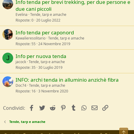
Info tenda per brevi trekking, per due persone e
due cani piccoli
Evelina
Tende, tarp e amache
Risposte
0
20 Luglio 2022
Info tenda per caponord
Kawalieresolitario
Tende, tarp e amache
Risposte
55
24 Novembre 2019
Info per nuova tenda
J
jacock
Tende, tarp e amache
Risposte
35
30 Luglio 2019
INFO: archi tenda in alluminio anzichè fibra
Doc74
Tende, tarp e amache
Risposte
16
3 Novembre 2020
facebook
Twitter
Reddit
Pinterest
Tumblr
WhatsApp
e-mail
Link
Condividi:
Tende, tarp e amache
Alto