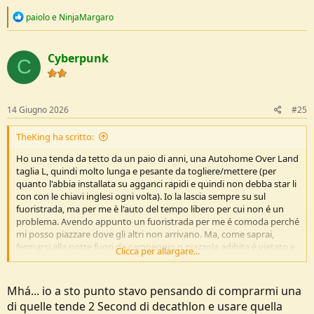
R
paiolo
e
NinjaMargaro
e
a
c
Cyberpunk
t
C
i
o
n
s
14 Giugno 2026
#25
:
TheKing ha scritto:
Ho una tenda da tetto da un paio di anni, una Autohome Over Land
taglia L, quindi molto lunga e pesante da togliere/mettere (per
quanto l'abbia installata su agganci rapidi e quindi non debba star li
con con le chiavi inglesi ogni volta). Io la lascia sempre su sul
fuoristrada, ma per me è l'auto del tempo libero per cui non é un
problema. Avendo appunto un fuoristrada per me é comoda perché
mi posso piazzare dove gli altri non arrivano. Ma, come saprai,
fermarsi alla notte fuori da campeggio o piazzola adibita é vietato e
Clicca per allargare...
potenzialmente sanzionabile in quasi tutti i comuni. Anche con
quelle tipo maggiolina che non occupano spazio al di fuori della
sagoma dell'auto non si ha la certezza che non ti rompano le
Mhá... io a sto punto stavo pensando di comprarmi una
scatole. Per il resto che dire, é una filosofia, io non la sto usando
di quelle tende 2 Second di decathlon e usare quella
come vorrei, e comunque continuo a preferire il bivacco, la tenda da