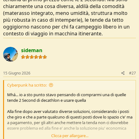
chiaramente una cosa diversa, aldilà della comodità
(materasso integrato, meno umidità, struttura molto
più robusta in caso di intemperie), le tende da tetto
oggigiorno nascono per chi fa campeggio libero in un
contesto di viaggio in macchina itinerante.
sideman
15 Giugno 2026
#27
Cyberpunk ha scritto:
Mhá... io a sto punto stavo pensando di comprarmi una di quelle
tende 2 Second di decathlon e usare quella
Alla fine dopo aver valutato diverse soluzioni, considerando i posti
che giro e che a parte qualcuno di questi posti dove lo spazio c'e' ma
a pagamento, per gli altri anche mettere la tenda non ci dovrebbe
essere problema ed alla fine e' anche la soluzione piu' economica
Clicca per allargare...