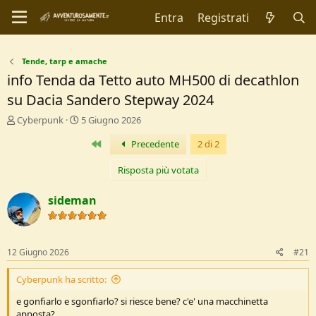
Entra
Registrati
Tende, tarp e amache
info Tenda da Tetto auto MH500 di decathlon
su Dacia Sandero Stepway 2024
C
D
Cyberpunk
5 Giugno 2026
r
a
Primo
Precedente
2 di 2
e
t
a
a
t
d
Risposta più votata
o
i
r
I
sideman
e
n
D
i
i
z
s
i
12 Giugno 2026
#21
c
o
u
Cyberpunk ha scritto:
s
s
e gonfiarlo e sgonfiarlo? si riesce bene? c'e' una macchinetta
i
apposta?