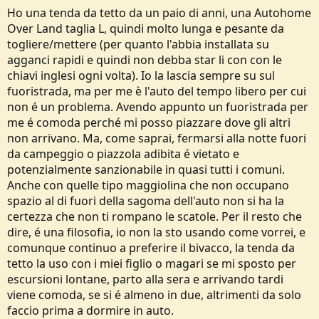
Ho una tenda da tetto da un paio di anni, una Autohome
Over Land taglia L, quindi molto lunga e pesante da
togliere/mettere (per quanto l'abbia installata su
agganci rapidi e quindi non debba star li con con le
chiavi inglesi ogni volta). Io la lascia sempre su sul
fuoristrada, ma per me è l'auto del tempo libero per cui
non é un problema. Avendo appunto un fuoristrada per
me é comoda perché mi posso piazzare dove gli altri
non arrivano. Ma, come saprai, fermarsi alla notte fuori
da campeggio o piazzola adibita é vietato e
potenzialmente sanzionabile in quasi tutti i comuni.
Anche con quelle tipo maggiolina che non occupano
spazio al di fuori della sagoma dell'auto non si ha la
certezza che non ti rompano le scatole. Per il resto che
dire, é una filosofia, io non la sto usando come vorrei, e
comunque continuo a preferire il bivacco, la tenda da
tetto la uso con i miei figlio o magari se mi sposto per
escursioni lontane, parto alla sera e arrivando tardi
viene comoda, se si é almeno in due, altrimenti da solo
faccio prima a dormire in auto.