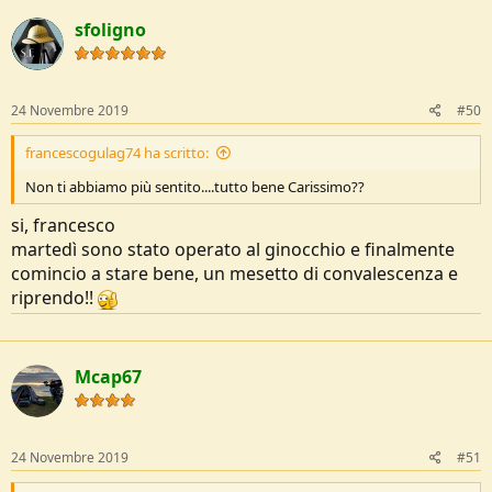
so di essere vittima dei mie schemi mentali, ma quando riuscirò a
sfoligno
girare anch'io col mio mitico caballero, di sicuro userò bertoni
nordkapp2, per quanto ami molto la mia maverick così come tutte
le altre che possiedo...
24 Novembre 2019
#50
francescogulag74 ha scritto:
Non ti abbiamo più sentito....tutto bene Carissimo??
si, francesco
martedì sono stato operato al ginocchio e finalmente
comincio a stare bene, un mesetto di convalescenza e
riprendo!!
Mcap67
24 Novembre 2019
#51