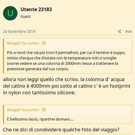
a
c
Utente 23183
t
U
i
Guest
o
n
s
24 Novembre 2019
#44
:
Mcap67 ha scritto:
Più a nord che vai più trovi il permafrost, per cui il terreno è zuppo,
intriso d'acqua che d'estate con le temperature miti si scioglie
(vorrei vedere se una colonna di 2000mm riesce a trattenere la
pressione generata dal tuo corpo).
allora non leggi quello che scrivo. la colonna d' acqua
del catino è 4000mm poi sotto al catino c' è un footprint
in nylon con tantissimo silicone.
Mcap67 ha scritto:
È bellissimo lassù, ripartirei domani....
Che ne dici di condividere qualche foto del viaggio?