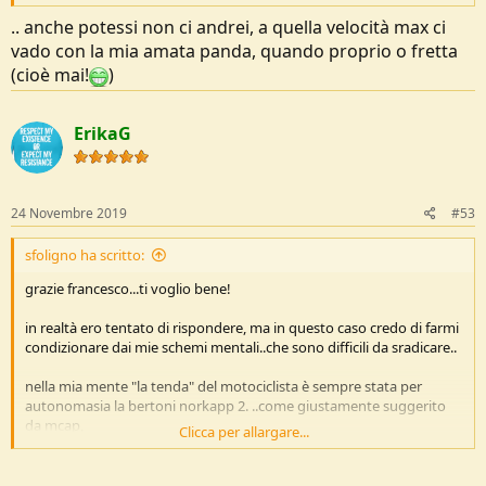
.. anche potessi non ci andrei, a quella velocità max ci
vado con la mia amata panda, quando proprio o fretta
(cioè mai!
)
ErikaG
24 Novembre 2019
#53
sfoligno ha scritto:
grazie francesco...ti voglio bene!
in realtà ero tentato di rispondere, ma in questo caso credo di farmi
condizionare dai mie schemi mentali..che sono difficili da sradicare..
nella mia mente "la tenda" del motociclista è sempre stata per
autonomasia la bertoni norkapp 2. ..come giustamente suggerito
da mcap,
Clicca per allargare...
se poi ci devi andare a caponord, il conto è presto fatto!
è la tenda del motociclista che viaggia per il mondo, perchè è la