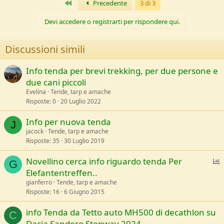
Primo
Precedente
3 di 3
Devi accedere o registrarti per rispondere qui.
Discussioni simili
Info tenda per brevi trekking, per due persone e
due cani piccoli
Evelina
Tende, tarp e amache
Risposte
0
20 Luglio 2022
Info per nuova tenda
J
jacock
Tende, tarp e amache
Risposte
35
30 Luglio 2019
S
Novellino cerca info riguardo tenda Per
G
Elefantentreffen..
gianferro
Tende, tarp e amache
Risposte
16
6 Giugno 2015
a
info Tenda da Tetto auto MH500 di decathlon su
C
Dacia Sandero Stepway 2024