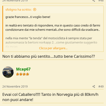
24 Novembre 2019
#48
sfoligno ha scritto:
grazie francesco...ti voglio bene!
in realtà ero tentato di rispondere, ma in questo caso credo di farmi
condizionare dai mie schemi mentali..che sono difficili da sradicare..
nella mia mente "la tenda" del motociclista è sempre stata per
autonomasia la bertoni norkapp 2. ..come giustamente suggerito
da mcap,
Clicca per allargare...
se poi ci devi andare a caponord, il conto è presto fatto!
Non ti abbiamo più sentito....tutto bene Carissimo??
è la tenda del motociclista che viaggia per il mondo, perchè è la
tenda con il range di utilizzo più ampio in assoluto, dal caldo al
freddo, dal ventilato al piovoso,,, con la nordkapp affronti tutto, in
Mcap67
più e semplice da montare e personalizzare , anch'io spesso la uso
con paleria in alluminio, si possono aggiungere tiranti anche sotto il
sovratelo, come spero di poter presto documentare, ..sostituire
elastici , chiudere e aprire bocchette o porte di ingresso a
24 Novembre 2019
#49
piacimento...
Evvai col Caballero!!!!! Tanto in Norvegia più di 80km/h
ok.. pesa dai 3 ai 4 Kg a seconda di come te la personalizzi, però,
non puoi andare!
mica te la porti sulla schiena..