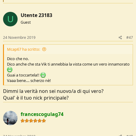
e
a
c
Utente 23183
t
U
i
Guest
o
n
s
24 Novembre 2019
#47
:
Mcap67 ha scritto:
Dico che no.
Dico anche che sta Vik ti annebbia la vista come un vero innamorato
Guai a toccartela!!
Vaaa bene.... scherzo nè!
Dimmi la verità non sei nuovo/a di qui vero?
Qual' è il tuo nick principale?
francescogulag74