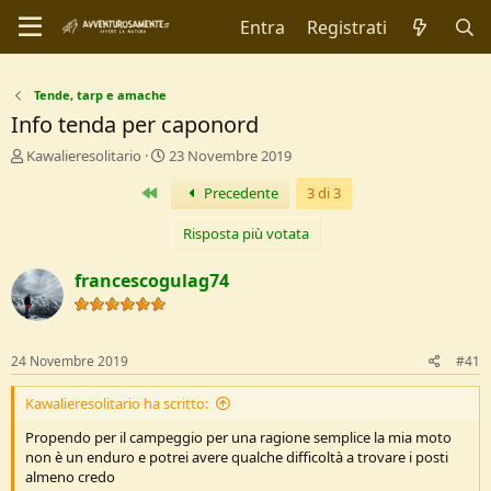
Entra
Registrati
Tende, tarp e amache
Info tenda per caponord
C
D
Kawalieresolitario
23 Novembre 2019
r
a
Primo
Precedente
3 di 3
e
t
a
a
t
d
Risposta più votata
o
i
r
I
francescogulag74
e
n
D
i
i
z
s
i
24 Novembre 2019
#41
c
o
u
Kawalieresolitario ha scritto:
s
s
Propendo per il campeggio per una ragione semplice la mia moto
i
non è un enduro e potrei avere qualche difficoltà a trovare i posti
o
almeno credo
n