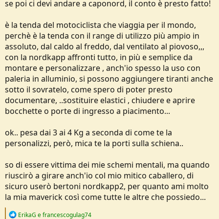
se poi ci devi andare a caponord, il conto è presto fatto!
è la tenda del motociclista che viaggia per il mondo,
perchè è la tenda con il range di utilizzo più ampio in
assoluto, dal caldo al freddo, dal ventilato al piovoso,,,
con la nordkapp affronti tutto, in più e semplice da
montare e personalizzare , anch'io spesso la uso con
paleria in alluminio, si possono aggiungere tiranti anche
sotto il sovratelo, come spero di poter presto
documentare, ..sostituire elastici , chiudere e aprire
bocchette o porte di ingresso a piacimento...
ok.. pesa dai 3 ai 4 Kg a seconda di come te la
personalizzi, però, mica te la porti sulla schiena..
so di essere vittima dei mie schemi mentali, ma quando
riuscirò a girare anch'io col mio mitico caballero, di
sicuro userò bertoni nordkapp2, per quanto ami molto
la mia maverick così come tutte le altre che possiedo...
R
ErikaG
e
francescogulag74