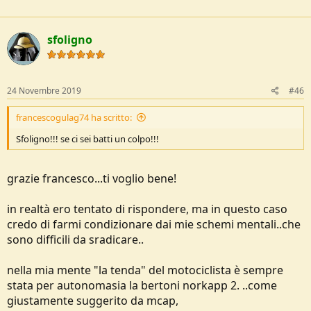
a
c
t
sfoligno
i
o
n
s
:
24 Novembre 2019
#46
francescogulag74 ha scritto:
Sfoligno!!! se ci sei batti un colpo!!!
grazie francesco...ti voglio bene!
in realtà ero tentato di rispondere, ma in questo caso
credo di farmi condizionare dai mie schemi mentali..che
sono difficili da sradicare..
nella mia mente "la tenda" del motociclista è sempre
stata per autonomasia la bertoni norkapp 2. ..come
giustamente suggerito da mcap,