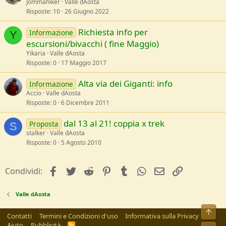
Jommahiker
Valle dAosta
Risposte
10
26 Giugno 2022
Richiesta info per
Informazione
Y
escursioni/bivacchi ( fine Maggio)
Yikaria
Valle dAosta
Risposte
0
17 Maggio 2017
Alta via dei Giganti: info
Informazione
Accio
Valle dAosta
Risposte
0
6 Dicembre 2011
dal 13 al 21! coppia x trek
Proposta
S
stalker
Valle dAosta
Risposte
0
5 Agosto 2010
facebook
Twitter
Reddit
Pinterest
Tumblr
WhatsApp
e-mail
Link
Condividi:
Valle dAosta
Alto
Contatti
Termini e Condizioni d'uso
Informativa sulla Privacy
Aiuto
Pubblicità
R