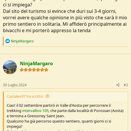
o
ci si impiega?
n
Dal sito del turismo si evince che duri sui 3-4 giorni,
e
vorrei avere qualche opinione in più visto che sarà il mio
primo sentiero in solitaria. Mi affiderò principalmente ai
bivacchi e mi porterò appresso la tenda
R
NinjaMargaro
e
a
c
t
NinjaMargaro
i
o
n
s
:
30 Luglio 2024
#2
Castalex97 ha scritto:
Ciao! il 02 settembre partirò in Valle d'Aosta per percorrere il
trekking
intervallivo 105
, che parte dalla località di Porossan (Aosta)
e termina a Gressoney Saint Jean.
Qualcuno ha già percorso questo sentiero, quanti giorni ci si
impiega?