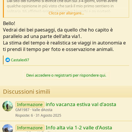
Dal sito del turismo si evince che duri sui 3-4 giorni, vorrei avere
qualche opinione in più visto che sarà il mio primo sentiero in
solitaria. Mi affiderò principalmente ai bivacchi e mi porterò
Clicca per allargare...
appresso la tenda
Bello!
Vedrai dei bei paesaggi, da quello che ho capito è
parallelo ad una parte dell'alta via1.
La stima del tempo è realistica se viaggi in autonomia e
ti prendi il tempo per foto e osservazione animali.
R
Castalex97
e
a
c
Devi accedere o registrarti per rispondere qui.
t
i
o
Discussioni simili
n
s
:
info vacanza estiva val d'aosta
Informazione
GM1987
Valle dAosta
Risposte
6
31 Agosto 2025
Info alta via 1-2 valle d'Aosta
Informazione