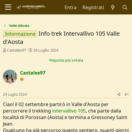
Entra
Registrati
Valle dAosta
Info trek Intervallivo 105 Valle
Informazione
d'Aosta
C
D
Castalex97
29 Luglio 2024
r
a
Risposta più votata
e
t
a
a
t
d
Castalex97
o
i
r
I
e
n
D
i
29 Luglio 2024
#1
i
z
s
i
Ciao! il 02 settembre partirò in Valle d'Aosta per
c
o
percorrere il trekking
intervallivo 105
, che parte dalla
u
località di Porossan (Aosta) e termina a Gressoney Saint
s
Jean.
s
i
Qualcuno ha già percorso questo sentiero, quanti giorni