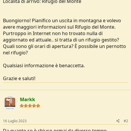
Località di arrivo: Rifugio del Monte
o
n
e
Buongiorno! Pianifico un uscita in montagna e volevo
avere maggiori informazioni sul Rifugio del Monte.
Purtroppo in Internet non ho trovato nulla di
aggiornato ed attuale.. si tratta di un rifugio gestito?
Quali sono gli orari di apertura? È possibile un pernotto
nel rifugio?
Qualsiasi informazione è benaccetta.
Grazie e saluti!
Markk
16 Luglio 2023
#2
Da quanto so è chiuso ormai da diverso tempo.