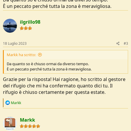
È un peccato perché tutta la zona è meravigliosa.
ilgrillo98
18 Luglio 2023
#3
Markk ha scritto:
Da quanto so è chiuso ormai da diverso tempo.
È un peccato perché tutta la zona è meravigliosa.
Grazie per la risposta! Hai ragione, ho scritto al gestore
del rifugio che mi ha confermato quanto dici tu. Il
rifugio è chiuso certamente per questa estate.
R
Markk
e
a
c
Markk
t
i
o