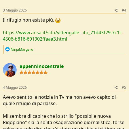
n
s
3 Maggio 2026
#4
:
Il rifugio non esiste più.
https://www.ansa.it/sito/videogalle...ito_71d43f29-7c1c-
4506-b816-691902ffaaa3.html
R
NinjaMargaro
e
a
c
appenninocentrale
t
i
o
n
s
4 Maggio 2026
#5
:
Avevo sentito la notizia in Tv ma non avevo capito di
quale rifugio di parlasse.
Mi sembra di capire che lo strillo "possibile nuova
Rigopiano" sia la solita esagerazione giornalistica, forse
volevano solo dire che c'é stato un rischio di vittime, ma