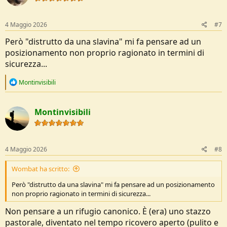
4 Maggio 2026
#7
Però "distrutto da una slavina" mi fa pensare ad un
posizionamento non proprio ragionato in termini di
sicurezza...
R
Montinvisibili
e
a
c
Montinvisibili
t
i
o
n
s
4 Maggio 2026
#8
:
Wombat ha scritto:
Però "distrutto da una slavina" mi fa pensare ad un posizionamento
non proprio ragionato in termini di sicurezza...
Non pensare a un rifugio canonico. È (era) uno stazzo
pastorale, diventato nel tempo ricovero aperto (pulito e