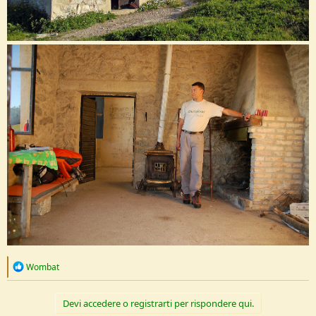
R
Wombat
e
a
c
Devi accedere o registrarti per rispondere qui.
t