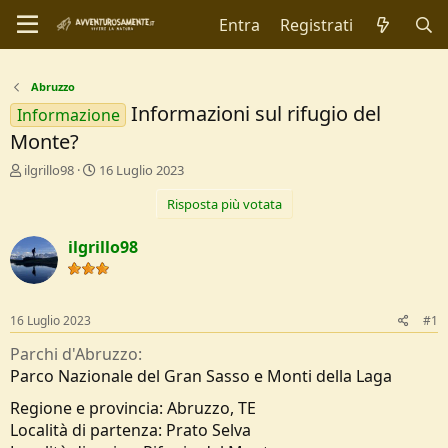
Entra
Registrati
Abruzzo
Informazioni sul rifugio del
Informazione
Monte?
C
D
ilgrillo98
16 Luglio 2023
r
a
Risposta più votata
e
t
a
a
t
d
ilgrillo98
o
i
r
I
e
n
D
i
16 Luglio 2023
#1
i
z
s
i
Parchi d'Abruzzo
c
o
Parco Nazionale del Gran Sasso e Monti della Laga
u
s
Regione e provincia: Abruzzo, TE
s
Località di partenza: Prato Selva
i