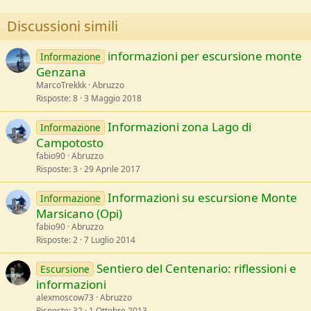
i
o
Discussioni simili
n
s
:
informazioni per escursione monte
Informazione
Genzana
MarcoTrekkk
Abruzzo
Risposte
8
3 Maggio 2018
Informazioni zona Lago di
Informazione
Campotosto
fabio90
Abruzzo
Risposte
3
29 Aprile 2017
Informazioni su escursione Monte
Informazione
Marsicano (Opi)
fabio90
Abruzzo
Risposte
2
7 Luglio 2014
Sentiero del Centenario: riflessioni e
Escursione
informazioni
alexmoscow73
Abruzzo
Risposte
32
1 Ottobre 2013