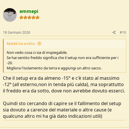
a
c
emmepi
t
i
o
n
s
18 Gennaio 2026
#10
:
Markk ha scritto:
Non vedo cosa ci sia di inspiegabile.
Se hai sentito freddo significa che il setup non era sufficiente per i
-20.
Migliora l'isolamento da terra e aggiungi un altro sacco.
Che il setup era da almeno -15° e c'è stato al massimo
-12° (all esterno,non in tenda più calda), ma soprattutto
il freddo era da sotto, dove non avrebbe dovuto esserci.
Quindi sto cercando di capire se il fallimento del setup
sia dovuto a carenze del materiale o altre cause (e
qualcuno altro mi ha già dato indicazioni utili)