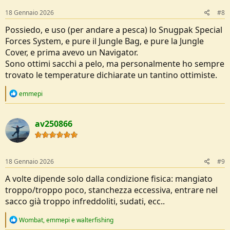
18 Gennaio 2026
#8
Possiedo, e uso (per andare a pesca) lo Snugpak Special
Forces System, e pure il Jungle Bag, e pure la Jungle
Cover, e prima avevo un Navigator.
Sono ottimi sacchi a pelo, ma personalmente ho sempre
trovato le temperature dichiarate un tantino ottimiste.
R
emmepi
e
a
c
av250866
t
i
o
n
s
18 Gennaio 2026
#9
:
A volte dipende solo dalla condizione fisica: mangiato
troppo/troppo poco, stanchezza eccessiva, entrare nel
sacco già troppo infreddoliti, sudati, ecc..
R
Wombat
,
emmepi
e
walterfishing
e