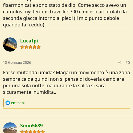
fisarmonica) e sono stato da dio. Come sacco avevo un
cumulus mysterious traveller 700 e mi ero arrotolato la
seconda giacca intorno ai piedi (il mio punto debole
quando fa freddo).
Lucatpi
18 Gennaio 2026
#5
Forse mutanda umida? Magari in movimento è una zona
sempre calda quindi non si pensa di doverla cambiare
per una sola notte ma durante la salita si sarà
sicuramente inumidita..
R
emmepi
e
a
c
t
Simo5689
i
o