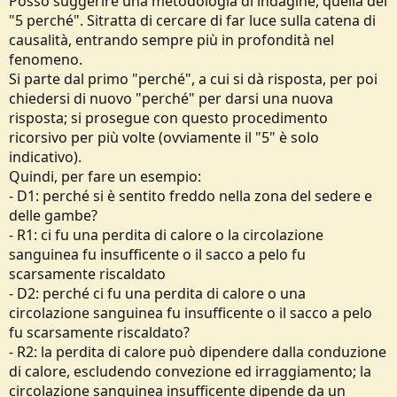
Posso suggerire una metodologia di indagine, quella dei
"5 perché". Sitratta di cercare di far luce sulla catena di
causalità, entrando sempre più in profondità nel
fenomeno.
Si parte dal primo "perché", a cui si dà risposta, per poi
chiedersi di nuovo "perché" per darsi una nuova
risposta; si prosegue con questo procedimento
ricorsivo per più volte (ovviamente il "5" è solo
indicativo).
Quindi, per fare un esempio:
- D1: perché si è sentito freddo nella zona del sedere e
delle gambe?
- R1: ci fu una perdita di calore o la circolazione
sanguinea fu insufficente o il sacco a pelo fu
scarsamente riscaldato
- D2: perché ci fu una perdita di calore o una
circolazione sanguinea fu insufficente o il sacco a pelo
fu scarsamente riscaldato?
- R2: la perdita di calore può dipendere dalla conduzione
di calore, escludendo convezione ed irraggiamento; la
circolazione sanguinea insufficente dipende da un