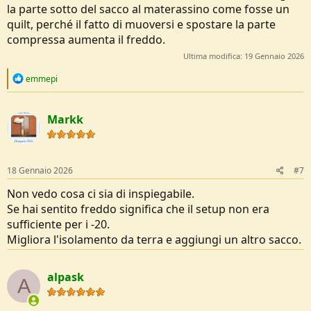
la parte sotto del sacco al materassino come fosse un
quilt, perché il fatto di muoversi e spostare la parte
compressa aumenta il freddo.
Ultima modifica:
19 Gennaio 2026
R
emmepi
e
a
c
Markk
t
i
o
n
s
18 Gennaio 2026
#7
:
Non vedo cosa ci sia di inspiegabile.
Se hai sentito freddo significa che il setup non era
sufficiente per i -20.
Migliora l'isolamento da terra e aggiungi un altro sacco.
alpask
A