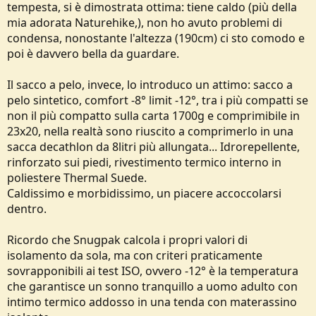
tempesta, si è dimostrata ottima: tiene caldo (più della
e
mia adorata Naturehike,), non ho avuto problemi di
condensa, nonostante l'altezza (190cm) ci sto comodo e
poi è davvero bella da guardare.
Il sacco a pelo, invece, lo introduco un attimo: sacco a
pelo sintetico, comfort -8° limit -12°, tra i più compatti se
non il più compatto sulla carta 1700g e comprimibile in
23x20, nella realtà sono riuscito a comprimerlo in una
sacca decathlon da 8litri più allungata... Idrorepellente,
rinforzato sui piedi, rivestimento termico interno in
poliestere Thermal Suede.
Caldissimo e morbidissimo, un piacere accoccolarsi
dentro.
Ricordo che Snugpak calcola i propri valori di
isolamento da sola, ma con criteri praticamente
sovrapponibili ai test ISO, ovvero -12° è la temperatura
che garantisce un sonno tranquillo a uomo adulto con
intimo termico addosso in una tenda con materassino