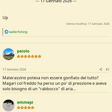
---
17 Gennaio 2026
---
Up
Ultima modifica:
17 Gennaio 2026
R
walterfishing
e
a
c
t
paiolo
i
o
n
s
:
17 Gennaio 2026
#2
Materassino poteva non essere gonfiato del tutto?
Magari col freddo ha perso un po' di pressione e aveva
solo bisogno di un "rabbocco" dì aria...
emmepi