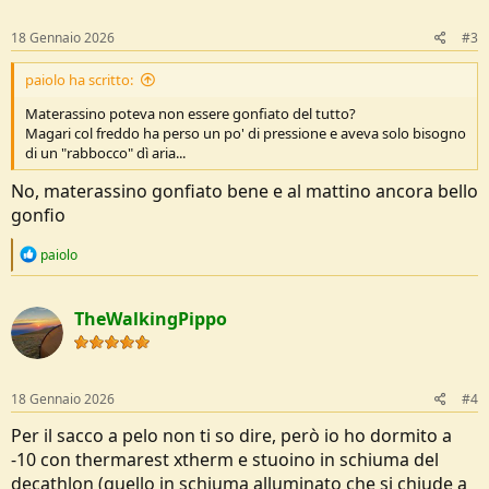
18 Gennaio 2026
#3
paiolo ha scritto:
Materassino poteva non essere gonfiato del tutto?
Magari col freddo ha perso un po' di pressione e aveva solo bisogno
di un "rabbocco" dì aria...
No, materassino gonfiato bene e al mattino ancora bello
gonfio
R
paiolo
e
a
c
TheWalkingPippo
t
i
o
n
s
18 Gennaio 2026
#4
:
Per il sacco a pelo non ti so dire, però io ho dormito a
-10 con thermarest xtherm e stuoino in schiuma del
decathlon (quello in schiuma alluminato che si chiude a