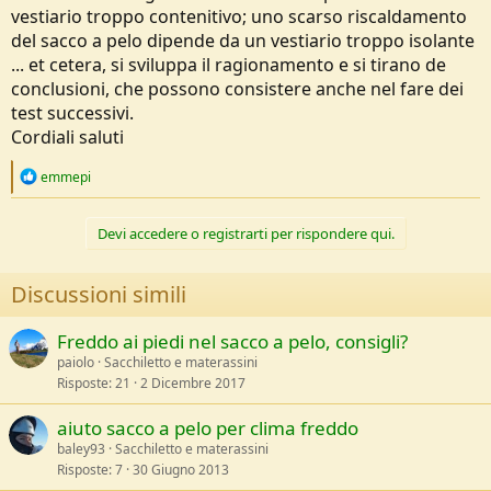
vestiario troppo contenitivo; uno scarso riscaldamento
del sacco a pelo dipende da un vestiario troppo isolante
... et cetera, si sviluppa il ragionamento e si tirano de
conclusioni, che possono consistere anche nel fare dei
test successivi.
Cordiali saluti
R
emmepi
e
a
c
Devi accedere o registrarti per rispondere qui.
t
i
o
Discussioni simili
n
s
:
Freddo ai piedi nel sacco a pelo, consigli?
paiolo
Sacchiletto e materassini
Risposte
21
2 Dicembre 2017
aiuto sacco a pelo per clima freddo
baley93
Sacchiletto e materassini
Risposte
7
30 Giugno 2013