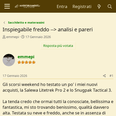
Entra
Registrati
Sacchiletto e materassini
Inspiegabile freddo --> analisi e pareri
C
D
emmepi
17 Gennaio 2026
r
a
Risposta più votata
e
t
a
a
t
d
emmepi
o
i
r
I
e
n
D
i
17 Gennaio 2026
#1
i
z
s
i
Gli scorsi weekend ho testato un po' i miei nuovi
c
o
acquisti, la Salewa Litetrek Pro 2 e lo Snugpak Tactical 3.
u
s
La tenda credo che ormai tutti la conosciate, bellissima e
s
i
fantastica, mi sto trovando benissimo, qualità davvero
o
alta. Testata su neve e freddo, anche se in assenza di
n