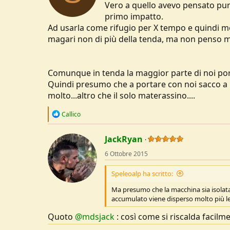
Vero a quello avevo pensato pure
primo impatto.
Ad usarla come rifugio per X tempo e quindi mod
magari non di più della tenda, ma non penso m
Comunque in tenda la maggior parte di noi port
Quindi presumo che a portare con noi sacco a pe
molto...altro che il solo materassino....
R
Callico
e
a
c
JackRyan
t
6 Ottobre 2015
i
o
n
Speleoalp ha scritto:
s
:
Ma presumo che la macchina sia isolata u
accumulato viene disperso molto più le
Quoto
@mdsjack
: così come si riscalda facilme