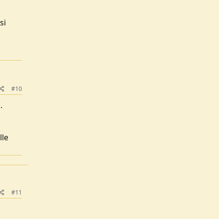
si
#10
.
lle
#11