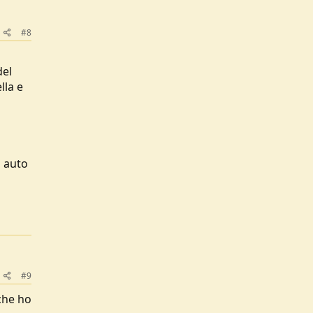
#8
del
lla e
a auto
#9
che ho