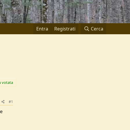
Entra
Registrati
Cerca
ù votata
#1
he