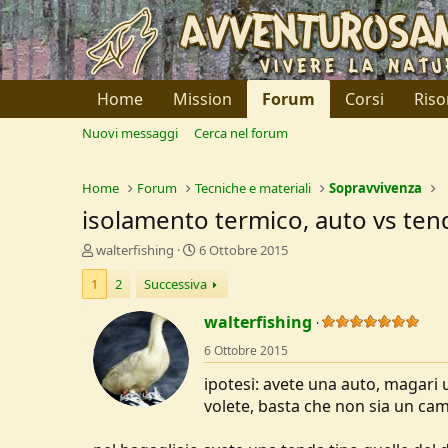
Home
Mission
Forum
Corsi
Riso
Nuovi messaggi
Cerca nel forum
Home
Forum
Tecniche e materiali
Sopravvivenza
isolamento termico, auto vs ten
C
D
walterfishing
6 Ottobre 2015
r
a
1
2
Successiva
e
t
a
a
walterfishing
t
d
o
i
6 Ottobre 2015
r
I
e
n
ipotesi: avete una auto, magari 
D
i
volete, basta che non sia un cam
i
z
s
i
c
o