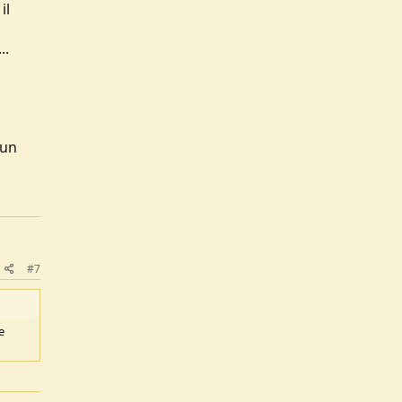
il
..
 un
#7
e