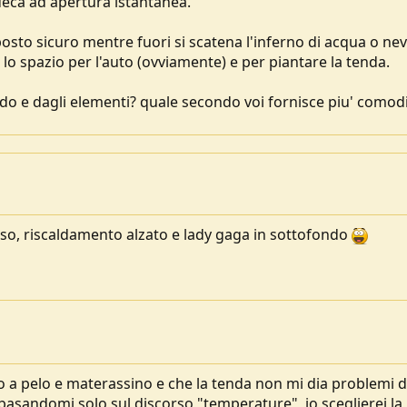
deca ad apertura istantanea.
 posto sicuro mentre fuori si scatena l'inferno di acqua o nev
e lo spazio per l'auto (ovviamente) e per piantare la tenda.
eddo e dagli elementi? quale secondo voi fornisce piu' comodi
eso, riscaldamento alzato e lady gaga in sottofondo
 a pelo e materassino e che la tenda non mi dia problemi d
basandomi solo sul discorso "temperature", io sceglierei la