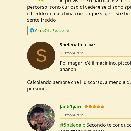
in previsione o parto alle 2 di n
percorso; sono curioso di vedere se ci sono spu
il freddo in macchina comunque si gestisce bene
sente freddo
R
Ciccio74
e
Speleoalp
e
a
c
Speleoalp
Guest
S
t
6 Ottobre 2015
i
o
Poi magari c'è il macinino, piccolin
n
s
ahahah
:
Calcolando sempre che il discorso, almeno a qua
persone....
JackRyan
7 Ottobre 2015
@Speleoalp
Secondo te conduce 