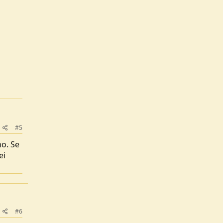
#5
no. Se
ei
#6