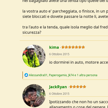
nel bagagliaio avete una tenda tipo quelle del 
u
s
la vostra auto e' parcheggiata, o finisce, in un
s
siete bloccati e dovete passare la notte li, avet
i
o
n
tra l'auto e la tenda, quale isola meglio dal fr
e
sicurezza?
kima
6 Ottobre 2015
io dormirei in auto, motore acc
R
Alessandra01
,
Paperogamix
,
Jk74
e 1 altra persona
e
a
c
JackRyan
t
6 Ottobre 2015
i
o
Ipotizzando che non ho un sacco
n
s
allagamento o cose del genere, 