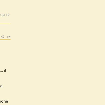
 ma se
#4
. il
no
zione