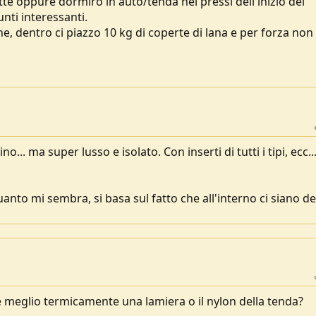
otte oppure dormirò in auto/tenda nei pressi dell'inizio del
nti interessanti.
, dentro ci piazzo 10 kg di coperte di lana e per forza non 
o... ma super lusso e isolato. Con inserti di tutti i tipi, ecc...
nto mi sembra, si basa sul fatto che all'interno ci siano de
meglio termicamente una lamiera o il nylon della tenda?