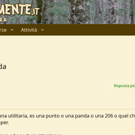
rse
Attività
da
Risposta pi
una utilitaria, es una punto o una panda o una 206 o quel c
per.