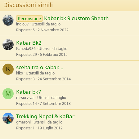
o
Discussioni simili
n
s
:
Kabar bk 9 custom Sheath
Recensione
indio87
Utensili da taglio
Risposte
5
2 Novembre 2022
Kabar Bk2
Kaneda986
Utensili da taglio
Risposte
29
6 Febbraio 2015
scelta tra o kabar. ..
K
kiko
Utensili da taglio
Risposte
3
24 Settembre 2014
Kabar bk7
M
mrsurvival
Utensili da taglio
Risposte
14
7 Settembre 2013
Trekking Nepal & KaBar
gmeroni
Utensili da taglio
Risposte
1
19 Luglio 2012