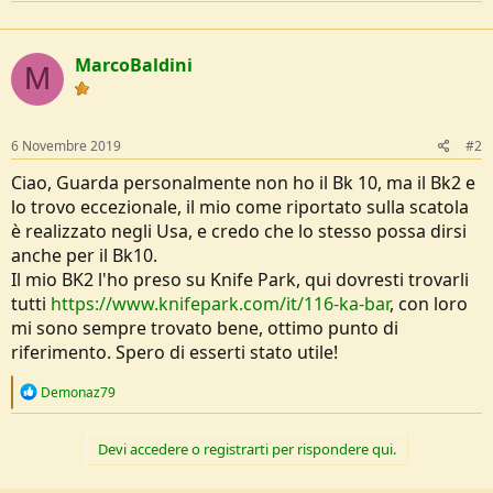
e
MarcoBaldini
M
6 Novembre 2019
#2
Ciao, Guarda personalmente non ho il Bk 10, ma il Bk2 e
lo trovo eccezionale, il mio come riportato sulla scatola
è realizzato negli Usa, e credo che lo stesso possa dirsi
anche per il Bk10.
Il mio BK2 l'ho preso su Knife Park, qui dovresti trovarli
tutti
https://www.knifepark.com/it/116-ka-bar
, con loro
mi sono sempre trovato bene, ottimo punto di
riferimento. Spero di esserti stato utile!
R
Demonaz79
e
a
c
Devi accedere o registrarti per rispondere qui.
t
i