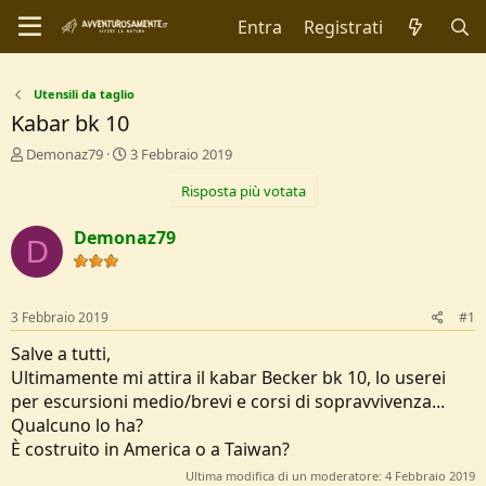
Entra
Registrati
Utensili da taglio
Kabar bk 10
C
D
Demonaz79
3 Febbraio 2019
r
a
Risposta più votata
e
t
a
a
t
d
Demonaz79
D
o
i
r
I
e
n
D
i
3 Febbraio 2019
#1
i
z
s
i
Salve a tutti,
c
o
Ultimamente mi attira il kabar Becker bk 10, lo userei
u
per escursioni medio/brevi e corsi di sopravvivenza...
s
Qualcuno lo ha?
s
i
È costruito in America o a Taiwan?
o
Ultima modifica di un moderatore:
4 Febbraio 2019
n