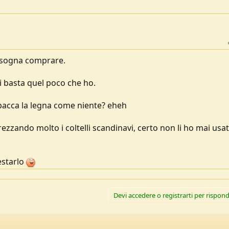
bisogna comprare.
i basta quel poco che ho.
spacca la legna come niente? eheh
zando molto i coltelli scandinavi, certo non li ho mai usat
estarlo
Devi accedere o registrarti per rispond