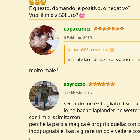
E questo, domando, è positivo, o negativo?
Vuoi il mio a 50Euro?
copacunici
6 Febbraio 2015
Kaneda986 ha scritto:
mi state facendo razionalizzare e disi
molto male !
spyrozzo
6 Febbraio 2015
secondo me è sbagliato disinna
io ho bacho laplander ho wetterl
con i miei scimitarroni.
perchè la parola magica è proprio quella: con c
inoppugnabile. basta girare un pò e vedere co