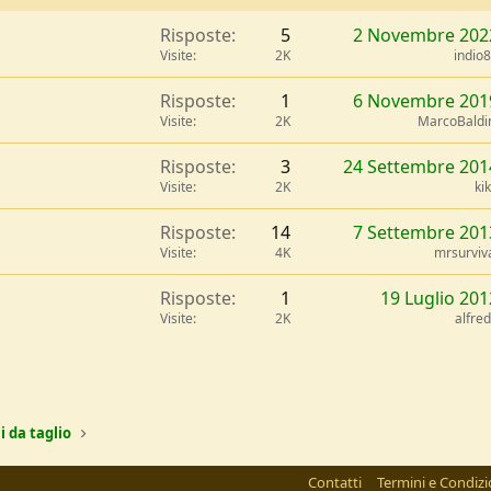
Risposte
5
2 Novembre 202
Visite
2K
indio
Risposte
1
6 Novembre 201
Visite
2K
MarcoBaldi
Risposte
3
24 Settembre 201
Visite
2K
ki
Risposte
14
7 Settembre 201
Visite
4K
mrsurviv
Risposte
1
19 Luglio 201
Visite
2K
alfre
l
Link
i da taglio
Contatti
Termini e Condizi