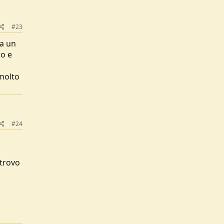
#23
ia un
co e
molto
#24
 trovo