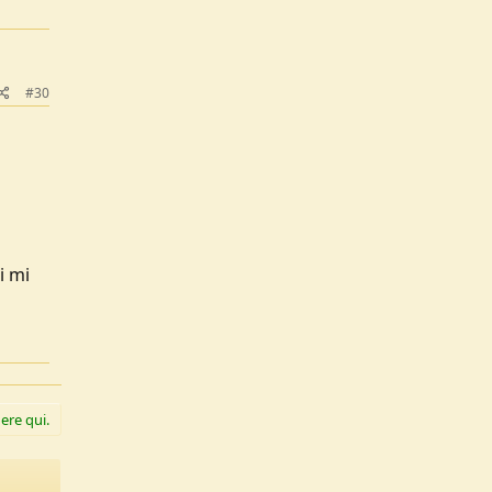
#30
i mi
ere qui.