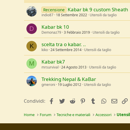
Kabar bk 9 custom Sheath
Recensione
indio87
18 Settembre 2022
Utensili da taglio
Kabar bk 10
D
Demonaz79
3 Febbraio 2019
Utensili da taglio
scelta tra o kabar. ..
K
kiko
24 Settembre 2014
Utensili da taglio
Kabar bk7
M
mrsurvival
24 Agosto 2013
Utensili da taglio
Trekking Nepal & KaBar
gmeroni
19 Luglio 2012
Utensili da taglio
facebook
Twitter
Reddit
Pinterest
Tumblr
WhatsApp
e-mai
Condividi:
Home
Forum
Tecniche e materiali
Accessori
Utensil