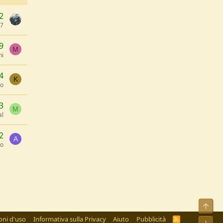
2
87
9
M
ni
4
K
ko
3
M
al
2
A
do
Alto
oni d'uso
Informativa sulla Privacy
Aiuto
Pubblicità
R