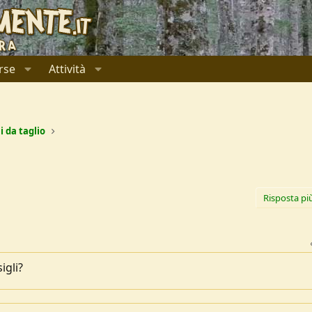
rse
Attività
i da taglio
Risposta pi
igli?