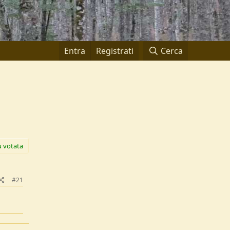
Entra
Registrati
Cerca
ù votata
#21