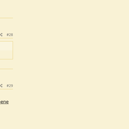
#28
#29
bene