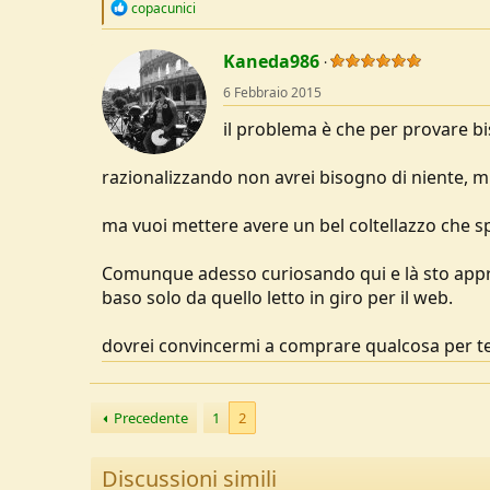
R
copacunici
e
a
c
Kaneda986
t
6 Febbraio 2015
i
o
il problema è che per provare 
n
s
:
razionalizzando non avrei bisogno di niente, m
ma vuoi mettere avere un bel coltellazzo che 
Comunque adesso curiosando qui e là sto apprez
baso solo da quello letto in giro per il web.
dovrei convincermi a comprare qualcosa per t
Precedente
1
2
Discussioni simili