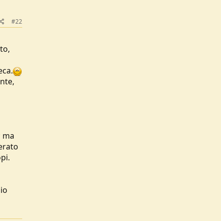
#22
to,
eca.
nte,
; ma
erato
pi.
gio