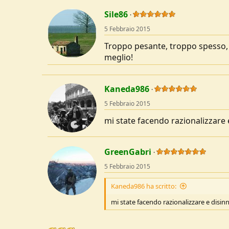
a
c
Sile86
t
5 Febbraio 2015
i
o
Troppo pesante, troppo spesso, 
n
s
meglio!
:
Kaneda986
5 Febbraio 2015
mi state facendo razionalizzare
GreenGabri
5 Febbraio 2015
Kaneda986 ha scritto:
mi state facendo razionalizzare e disi