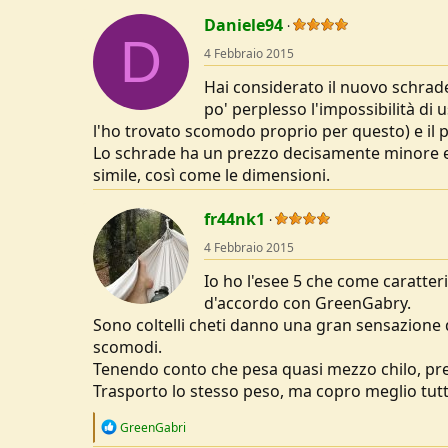
Daniele94
D
4 Febbraio 2015
Hai considerato il nuovo schrade 
po' perplesso l'impossibilità di
l'ho trovato scomodo proprio per questo) e il p
Lo schrade ha un prezzo decisamente minore e 
simile, così come le dimensioni.
fr44nk1
4 Febbraio 2015
Io ho l'esee 5 che come caratter
d'accordo con GreenGabry.
Sono coltelli cheti danno una gran sensazione di
scomodi.
Tenendo conto che pesa quasi mezzo chilo, pre
Trasporto lo stesso peso, ma copro meglio tutte
R
GreenGabri
e