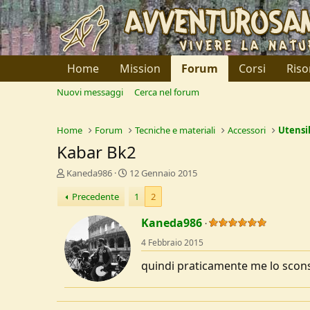
Home
Mission
Forum
Corsi
Riso
Nuovi messaggi
Cerca nel forum
Home
Forum
Tecniche e materiali
Accessori
Utensil
Kabar Bk2
C
D
Kaneda986
12 Gennaio 2015
r
a
Precedente
1
2
e
t
a
a
Kaneda986
t
d
o
i
4 Febbraio 2015
r
I
e
n
quindi praticamente me lo scons
D
i
i
z
s
i
c
o