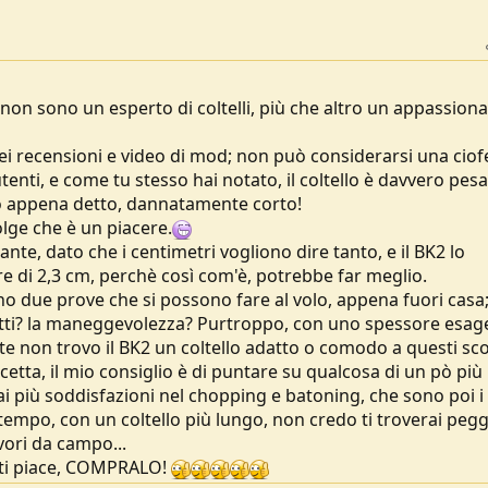
 non sono un esperto di coltelli, più che altro un appassiona
dei recensioni e video di mod; non può considerarsi una ciof
enti, e come tu stesso hai notato, il coltello è davvero pesa
o appena detto, dannatamente corto!
lge che è un piacere.
nte, dato che i centimetri vogliono dire tanto, e il BK2 lo
are di 2,3 cm, perchè così com'è, potrebbe far meglio.
no due prove che si possono fare al volo, appena fuori casa
oggetti? la maneggevolezza? Purtroppo, con uno spessore esag
e non trovo il BK2 un coltello adatto o comodo a questi sco
accetta, il mio consiglio è di puntare su qualcosa di un pò più
ai più soddisfazioni nel chopping e batoning, che sono poi i
 tempo, con un coltello più lungo, non credo ti troverai peg
avori da campo...
 ti piace, COMPRALO!