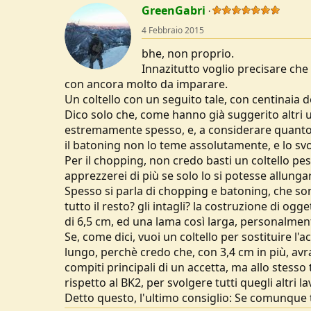
GreenGabri
u
s
4 Febbraio 2015
s
i
bhe, non proprio.
o
Innazitutto voglio precisare che
n
con ancora molto da imparare.
e
Un coltello con un seguito tale, con centinaia 
Dico solo che, come hanno già suggerito altri ut
estremamente spesso, e, a considerare quant
il batoning non lo teme assolutamente, e lo svo
Per il chopping, non credo basti un coltello pesa
apprezzerei di più se solo lo si potesse allung
Spesso si parla di chopping e batoning, che so
tutto il resto? gli intagli? la costruzione di 
di 6,5 cm, ed una lama così larga, personalment
Se, come dici, vuoi un coltello per sostituire l'
lungo, perchè credo che, con 3,4 cm in più, avr
compiti principali di un accetta, ma allo stesso
rispetto al BK2, per svolgere tutti quegli altri l
Detto questo, l'ultimo consiglio: Se comunque