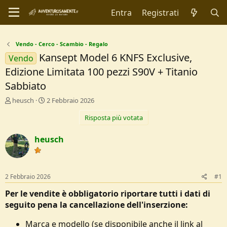
Entra
Registrati
Vendo - Cerco - Scambio - Regalo
Kansept Model 6 KNFS Exclusive,
Vendo
Edizione Limitata 100 pezzi S90V + Titanio
Sabbiato
C
D
heusch
2 Febbraio 2026
r
a
Risposta più votata
e
t
a
a
t
d
heusch
o
i
r
I
e
n
D
i
2 Febbraio 2026
#1
i
z
s
i
Per le vendite è obbligatorio riportare tutti i dati di
c
o
seguito pena la cancellazione dell'inserzione:
u
s
Marca e modello (se disponibile anche il link al