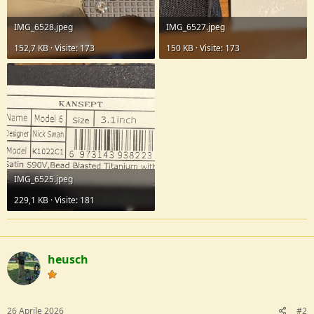
IMG_6528.jpeg
IMG_6527.jpeg
152,7 KB · Visite: 173
150 KB · Visite: 173
IMG_6525.jpeg
229,1 KB · Visite: 181
heusch
26 Aprile 2026
#2