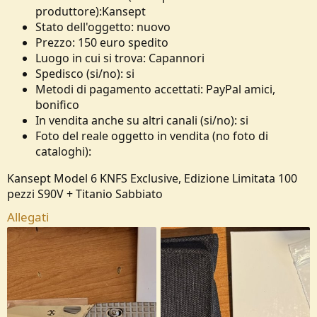
s
produttore):Kansept
i
Stato dell'oggetto: nuovo
o
n
Prezzo: 150 euro spedito
e
Luogo in cui si trova: Capannori
Spedisco (si/no): si
Metodi di pagamento accettati: PayPal amici,
bonifico
In vendita anche su altri canali (si/no): si
Foto del reale oggetto in vendita (no foto di
cataloghi):
Kansept Model 6 KNFS Exclusive, Edizione Limitata 100
pezzi S90V + Titanio Sabbiato
Allegati