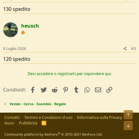
130 spedito
heusch
8 Luglio 2026
#3
120 spedito
Devi accedere o registrarti per rispondere qui.
facebook
Twitter
Reddit
Pinterest
Tumblr
WhatsApp
e-mail
Link
Condividi:
Vendo - Cerco - Scambio - Regalo
Alto
Contatti
Termini e Condizioni d'uso
Informativa sulla Privacy
Aiuto
Pubblicità
R
Bass
S
S
®
Community platform by XenForo
© 2010-2021 XenForo Ltd.