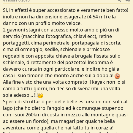
4 Febbraio 2010
#8
Si, in effetti è super accessiorato e veramente ben fatto!
inoltre non ha dimensione esagerate (4,54 mt) e la
danno con un profilo molto veloce!
2 gavnoni stagni con accesso molto ampio più un di
servizio (macchina fotografica, chiavi ecc), retine
portaggetti, cima perimetrale, portapagaia di scorta,
cima di ormeggio, sedile, schienale e prmicosce
regoabile con apposita chiave a brugala fissata sullo
schienale, direttamente del pozzetto! Insomma è
davvero curata in ogni particolare, e inoltre ho già a
casa il suo timone che monto anche sulla doppia!
Alla fine visto che una volta comprato il kayak non lo si
cambia tutti i giorni, ho deciso di svenarmi una volta
sola adesso... !!!
Spero di sfruttarlo per delle belle escursioni non solo al
lago (che ho dietro l'angolo ed è comunque stupendo
con i suoi 260km di costa in mezzo alle montagne quasi
ad essere un fiordo), ma magari per qualche bella
avventura come quella che hai fatto tu in corazia!