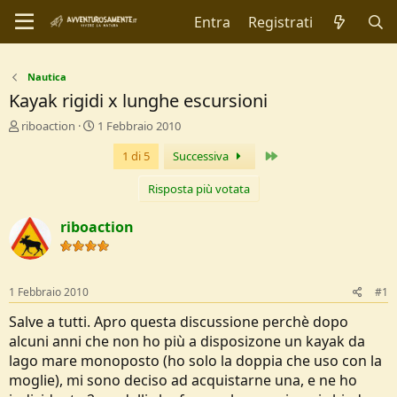
Entra
Registrati
Nautica
Kayak rigidi x lunghe escursioni
C
D
riboaction
1 Febbraio 2010
r
a
Ultimo
1 di 5
Successiva
e
t
a
a
t
d
Risposta più votata
o
i
r
I
riboaction
e
n
D
i
i
z
s
i
1 Febbraio 2010
#1
c
o
u
Salve a tutti. Apro questa discussione perchè dopo
s
alcuni anni che non ho più a disposizone un kayak da
s
lago mare monoposto (ho solo la doppia che uso con la
i
moglie), mi sono deciso ad acquistarne una, e ne ho
o
n