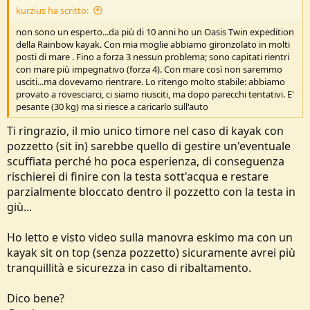
kurzius ha scritto:
non sono un esperto...da più di 10 anni ho un Oasis Twin expedition
della Rainbow kayak. Con mia moglie abbiamo gironzolato in molti
posti di mare . Fino a forza 3 nessun problema; sono capitati rientri
con mare più impegnativo (forza 4). Con mare così non saremmo
usciti...ma dovevamo rientrare. Lo ritengo molto stabile: abbiamo
provato a rovesciarci, ci siamo riusciti, ma dopo parecchi tentativi. E'
pesante (30 kg) ma si riesce a caricarlo sull'auto
Ti ringrazio, il mio unico timore nel caso di kayak con
pozzetto (sit in) sarebbe quello di gestire un'eventuale
scuffiata perché ho poca esperienza, di conseguenza
rischierei di finire con la testa sott'acqua e restare
parzialmente bloccato dentro il pozzetto con la testa in
giù...
Ho letto e visto video sulla manovra eskimo ma con un
kayak sit on top (senza pozzetto) sicuramente avrei più
tranquillità e sicurezza in caso di ribaltamento.
Dico bene?