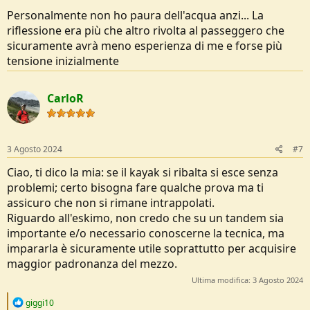
fare un giro, io ero sempre dietro ovviamente, e vedevo bene la
Personalmente non ho paura dell'acqua anzi... La
differenza tra una schiena sciolta e una rigida, con bacino ancorato.
riflessione era più che altro rivolta al passeggero che
Personalmente mi trovo meglio con i kayak aperti solo per una
sicuramente avrà meno esperienza di me e forse più
questione di comfort: ci si può muovere di più e cambiare la
tensione inizialmente
posizione delle gambe, tutto qui.
Ma come prestazioni non c'è storia.
CarloR
3 Agosto 2024
#7
Ciao, ti dico la mia: se il kayak si ribalta si esce senza
problemi; certo bisogna fare qualche prova ma ti
assicuro che non si rimane intrappolati.
Riguardo all'eskimo, non credo che su un tandem sia
importante e/o necessario conoscerne la tecnica, ma
impararla è sicuramente utile soprattutto per acquisire
maggior padronanza del mezzo.
Ultima modifica:
3 Agosto 2024
R
giggi10