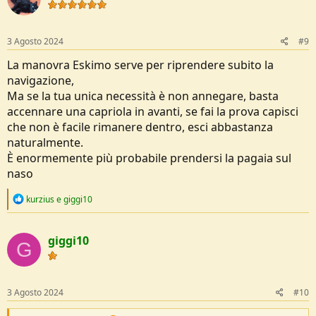
i
o
n
s
3 Agosto 2024
#9
:
La manovra Eskimo serve per riprendere subito la
navigazione,
Ma se la tua unica necessità è non annegare, basta
accennare una capriola in avanti, se fai la prova capisci
che non è facile rimanere dentro, esci abbastanza
naturalmente.
È enormemente più probabile prendersi la pagaia sul
naso
R
kurzius
e
giggi10
e
a
c
giggi10
t
G
i
o
n
s
3 Agosto 2024
#10
: