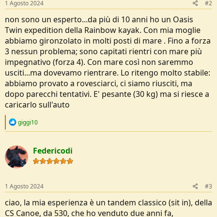
1 Agosto 2024
#2
non sono un esperto...da più di 10 anni ho un Oasis
Twin expedition della Rainbow kayak. Con mia moglie
abbiamo gironzolato in molti posti di mare . Fino a forza
3 nessun problema; sono capitati rientri con mare più
impegnativo (forza 4). Con mare così non saremmo
usciti...ma dovevamo rientrare. Lo ritengo molto stabile:
abbiamo provato a rovesciarci, ci siamo riusciti, ma
dopo parecchi tentativi. E' pesante (30 kg) ma si riesce a
caricarlo sull'auto
R
giggi10
e
a
c
Federicodi
t
i
o
n
s
1 Agosto 2024
#3
:
ciao, la mia esperienza è un tandem classico (sit in), della
CS Canoe, da 530, che ho venduto due anni fa,