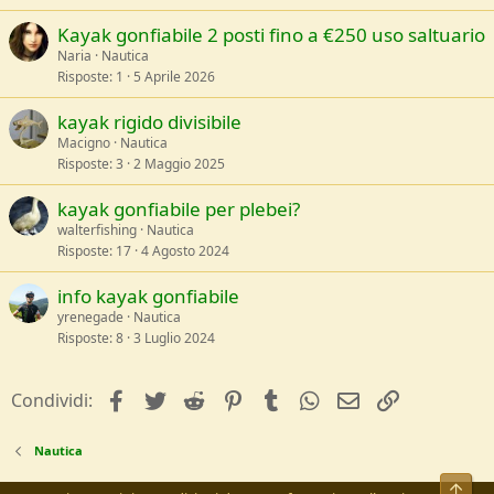
Kayak gonfiabile 2 posti fino a €250 uso saltuario
Naria
Nautica
Risposte
1
5 Aprile 2026
kayak rigido divisibile
Macigno
Nautica
Risposte
3
2 Maggio 2025
kayak gonfiabile per plebei?
walterfishing
Nautica
Risposte
17
4 Agosto 2024
info kayak gonfiabile
yrenegade
Nautica
Risposte
8
3 Luglio 2024
facebook
Twitter
Reddit
Pinterest
Tumblr
WhatsApp
e-mail
Link
Condividi:
Nautica
Alto