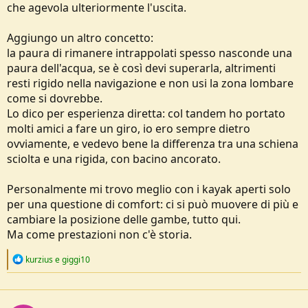
che agevola ulteriormente l'uscita.
Aggiungo un altro concetto:
la paura di rimanere intrappolati spesso nasconde una
paura dell'acqua, se è così devi superarla, altrimenti
resti rigido nella navigazione e non usi la zona lombare
come si dovrebbe.
Lo dico per esperienza diretta: col tandem ho portato
molti amici a fare un giro, io ero sempre dietro
ovviamente, e vedevo bene la differenza tra una schiena
sciolta e una rigida, con bacino ancorato.
Personalmente mi trovo meglio con i kayak aperti solo
per una questione di comfort: ci si può muovere di più e
cambiare la posizione delle gambe, tutto qui.
Ma come prestazioni non c'è storia.
R
kurzius
e
giggi10
e
a
c
t