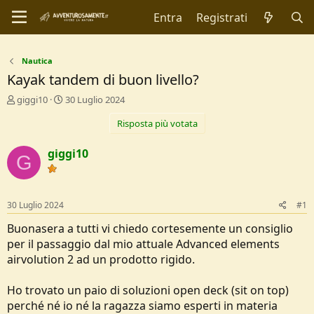
Entra
Registrati
Nautica
Kayak tandem di buon livello?
C
D
giggi10
30 Luglio 2024
r
a
Risposta più votata
e
t
a
a
t
d
giggi10
G
o
i
r
I
e
n
D
i
30 Luglio 2024
#1
i
z
s
i
Buonasera a tutti vi chiedo cortesemente un consiglio
c
o
per il passaggio dal mio attuale Advanced elements
u
airvolution 2 ad un prodotto rigido.
s
s
i
Ho trovato un paio di soluzioni open deck (sit on top)
o
perché né io né la ragazza siamo esperti in materia
n