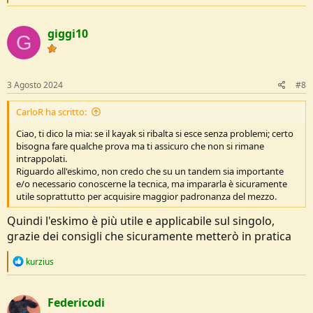
e
a
c
giggi10
t
G
i
o
n
s
3 Agosto 2024
#8
:
CarloR ha scritto:
Ciao, ti dico la mia: se il kayak si ribalta si esce senza problemi; certo
bisogna fare qualche prova ma ti assicuro che non si rimane
intrappolati.
Riguardo all'eskimo, non credo che su un tandem sia importante
e/o necessario conoscerne la tecnica, ma impararla è sicuramente
utile soprattutto per acquisire maggior padronanza del mezzo.
Quindi l'eskimo è più utile e applicabile sul singolo,
grazie dei consigli che sicuramente metterò in pratica
R
kurzius
e
a
c
Federicodi
t