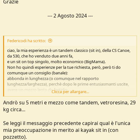
Grazie
---
2 Agosto 2024
---
Federicodi ha scritto:
ciao, la mia esperienza è un tandem classico (sit in), della CS Canoe,
da 530, che ho venduto due anni fa,
e un sit on top singolo, molto economico (BigMama).
Non ho quindi esperienze per la tue richiesta, però, però ti do
comunque un consiglio (banale):
abbonda in lunghezza (o comunque nel rapporto
lunghezza/larghezza), perchè dopo le prime entusiasmanti uscite,
avere un mezzo lento da fastidio.
Clicca per allargare...
Considera che, a pari lunghezza, i tandem sono più larghi (in media
10 cm.) per permettere la prima seduta avanzata, e quindi già più
Andrò su 5 metri e mezzo come tandem, vetroresina, 29
lenti.
kg circa...
Non so cosa offre il mercato, ma io non prenderei mai un tandem
sotto i 450cm, ma forse neanche sotto i 5 metri!
Se leggi il messaggio precedente capirai qual è l'unica
mia preoccupazione in merito ai kayak sit in (con
pozzetto).