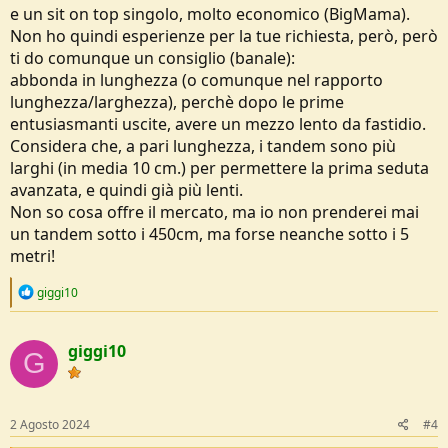
e un sit on top singolo, molto economico (BigMama).
Non ho quindi esperienze per la tue richiesta, però, però
ti do comunque un consiglio (banale):
abbonda in lunghezza (o comunque nel rapporto
lunghezza/larghezza), perchè dopo le prime
entusiasmanti uscite, avere un mezzo lento da fastidio.
Considera che, a pari lunghezza, i tandem sono più
larghi (in media 10 cm.) per permettere la prima seduta
avanzata, e quindi già più lenti.
Non so cosa offre il mercato, ma io non prenderei mai
un tandem sotto i 450cm, ma forse neanche sotto i 5
metri!
R
giggi10
e
a
c
giggi10
t
G
i
o
n
s
2 Agosto 2024
#4
: