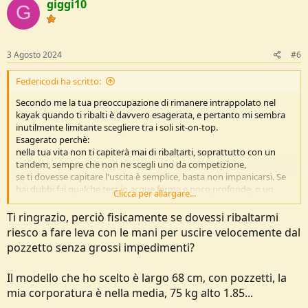
giggi10
i
G
o
n
s
:
3 Agosto 2024
#6
Federicodi ha scritto:
Secondo me la tua preoccupazione di rimanere intrappolato nel
kayak quando ti ribalti è davvero esagerata, e pertanto mi sembra
inutilmente limitante scegliere tra i soli sit-on-top.
Esagerato perchè:
nella tua vita non ti capiterà mai di ribaltarti, soprattutto con un
tandem, sempre che non ne scegli uno da competizione,
se ti dovesse capitare l'uscita è semplice, basta non impanicarsi. Se
hai dubbi fai qualche test in acque ferme e poco profonde, o un
Clicca per allargare...
corso base per la navigazione e sicurezza del kayak.
Molti kayak da turismo hanno il pozzetto bello lungo, che agevola
Ti ringrazio, perciò fisicamente se dovessi ribaltarmi
ulteriormente l'uscita.
riesco a fare leva con le mani per uscire velocemente dal
pozzetto senza grossi impedimenti?
Aggiungo un altro concetto:
la paura di rimanere intrappolati spesso nasconde una paura
dell'acqua, se è così devi superarla, altrimenti resti rigido nella
Il modello che ho scelto è largo 68 cm, con pozzetti, la
navigazione e non usi la zona lombare come si dovrebbe.
mia corporatura è nella media, 75 kg alto 1.85...
Lo dico per esperienza diretta: col tandem ho portato molti amici a