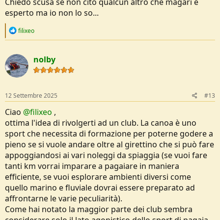
Chiedo scusa se non cito qualcun altro che magari è
fascino. Non vorrei farlo per sport ma per il puro gusto di esplorare,
esperto ma io non lo so...
per questo sono un po' restio a chiedere info a chi allena atleti che
partecipano alle olimpiadi...
R
Grazie in anticipo!
filixeo
e
a
c
nolby
t
i
o
n
s
12 Settembre 2025
#13
:
Ciao
@filixeo
,
ottima l'idea di rivolgerti ad un club. La canoa è uno
sport che necessita di formazione per poterne godere a
pieno se si vuole andare oltre al girettino che si può fare
appoggiandosi ai vari noleggi da spiaggia (se vuoi fare
tanti km vorrai imparare a pagaiare in maniera
efficiente, se vuoi esplorare ambienti diversi come
quello marino e fluviale dovrai essere preparato ad
affrontarne le varie peculiarità).
Come hai notato la maggior parte dei club sembra
considerare solo il lato agonistico dello sport di pagaia...