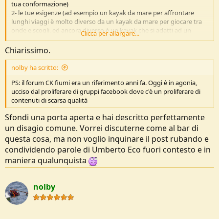
tua conformazione)
Sottocosta (che a breve subirà un pesante rinnovo) trovi tutti gli
2- le tue esigenze (ad esempio un kayak da mare per affrontare
istruttori abilitati al percorso Pagaia Azzurra, puoi contattarli per
lunghi viaggi è molto diverso da un kayak da mare per giocare tra
capire se vicino a te c'è qualche club a cui ti puoi appoggiare.
onde e scogli, ed ancora diverso è un kayak che si adatti ad un
In alternativa ci sono delle società o SSD che svolgono servizi
Clicca per allargare...
pagaiatore che ricerca fitness in acque interne o che si adatti
professionali di training e nevigazioni guidate: ad esempio conosco
perfettamente ad ambienti fluviali)
personalmente Tuilik (Milano con base a Lerici), Sea Kayak Italy
Chiarissimo.
(Isola d'Elba), Azen (Porto Torres), Maremotu (Catania), Easy Kayak
(Lago d'Orta), Adriatik Sea Kayak (San Benedetto del Tronto), Kayak
nolby ha scritto:
4 season (Numana).
PS: il forum CK fiumi era un riferimento anni fa. Oggi è in agonia,
ucciso dal proliferare di gruppi facebook dove c'è un proliferare di
Per quanto riguarda le letture trovi qualche recensione di manuali
contenuti di scarsa qualità
sul mio sito, sezione
libri->tecnica
Sfondi una porta aperta e hai descritto perfettamente
un disagio comune. Vorrei discuterne come al bar di
questa cosa, ma non voglio inquinare il post rubando e
condividendo parole di Umberto Eco fuori contesto e in
maniera qualunquista
nolby