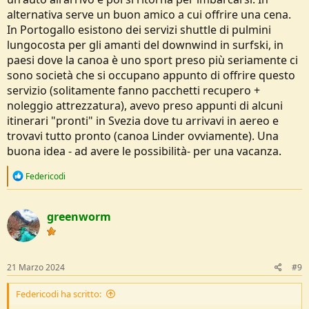
alternativa serve un buon amico a cui offrire una cena.
In Portogallo esistono dei servizi shuttle di pulmini
lungocosta per gli amanti del downwind in surfski, in
paesi dove la canoa è uno sport preso più seriamente ci
sono società che si occupano appunto di offrire questo
servizio (solitamente fanno pacchetti recupero +
noleggio attrezzatura), avevo preso appunti di alcuni
itinerari "pronti" in Svezia dove tu arrivavi in aereo e
trovavi tutto pronto (canoa Linder ovviamente). Una
buona idea - ad avere le possibilità- per una vacanza.
R
Federicodi
e
a
c
greenworm
t
i
o
n
s
21 Marzo 2024
#9
:
Federicodi ha scritto: