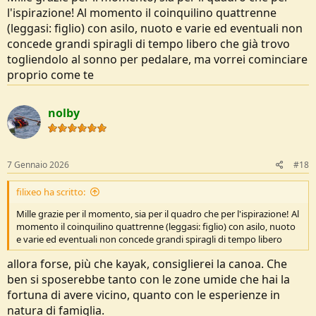
di kayak.
l'ispirazione! Al momento il coinquilino quattrenne
Ho però la fortuna di abitare di fianco al Lago Maggiore, pertanto
(leggasi: figlio) con asilo, nuoto e varie ed eventuali non
ho trovato un rimessaggio che mi consentisse di tenere lì il kayak
concede grandi spiragli di tempo libero che già trovo
tutto l'anno, in modo che possa fare le mie uscite post-lavoro o nel
weekend in preparazione del mio annuale viaggio estivo.
togliendolo al sonno per pedalare, ma vorrei cominciare
Insomma, a furia di km su svariati fiumi la tecnica ho provato a
proprio come te
correggerla a furia di dolori muscolari/articolari
Dopo quasi 10 anni
però, ora sto sentendo la necessità di "completare" un percorso e di
fare qualche corso di kayak fluviale e per acque bianche, in modo da
nolby
costruirmi a 360° il mio personalissimo bagaglio
Negli ultimi anni mi sto rendendo conto che migliorare le mie skills
potrebbe farmi sentire maggiormente sicuro in acqua,
permettendomi di ampliare le mie destinazioni.
7 Gennaio 2026
#18
Sei di Ferrara giusto? Parti dal Po (o dall'Adige). E' dietro casa e ti
filixeo ha scritto:
permette di fare escursioni anche in giornata e di pianificare un
primo giro fino a Venezia magari!
Mille grazie per il momento, sia per il quadro che per l'ispirazione! Al
Da Leggere c'è poco. Prova a cercare qualche blog di viaggio di
momento il coinquilino quattrenne (leggasi: figlio) con asilo, nuoto
esperienze su grandi fiumi europei estendendo la ricerca anche in
e varie ed eventuali non concede grandi spiragli di tempo libero
altre lingue. Anche su Youtube c'è qualcosa.
allora forse, più che kayak, consiglierei la canoa. Che
Se posso darti più info contattami in privato!
ben si sposerebbe tanto con le zone umide che hai la
fortuna di avere vicino, quanto con le esperienze in
natura di famiglia.