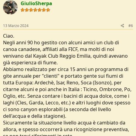
GiulioSherpa
i
o
n
s
:
13 Marzo 2024
#6
Ciao.
Negli anni 90 ho gestito con alcuni amici un club di
canoa canadese, affiliati alla FICF, ma molti di noi
venivano dal Kayak Club Reggio Emilia, quindi avevano
già esperienza di fiume.
Abbiamo realizzato per circa 15 anni un programma di
gite annuale per "clienti" e portato gente sui fiumi di
tutta Europa: Ardechè, Isar, Reno, Soca (Isonzo), per
citarne alcuni e poi anche in Italia : Ticino, Ombrone, Po,
Oglio, etc. Senza contare i bacini di acqua dolce, come i
laghi (Cles, Garda, Lecco, etc.) e altri luoghi dove spesso
ci sono canyon esplorabili (a seconda del livello
dell'acqua e della stagione).
Sicuramente la situazione livello acqua è cambiato da
allora, e spesso occorrerà una ricognizione preventiva,
se non trovi riferimenti in rete.