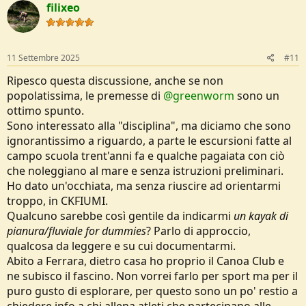
filixeo
11 Settembre 2025
#11
Ripesco questa discussione, anche se non
popolatissima, le premesse di
@greenworm
sono un
ottimo spunto.
Sono interessato alla "disciplina", ma diciamo che sono
ignorantissimo a riguardo, a parte le escursioni fatte al
campo scuola trent'anni fa e qualche pagaiata con ciò
che noleggiano al mare e senza istruzioni preliminari.
Ho dato un'occhiata, ma senza riuscire ad orientarmi
troppo, in CKFIUMI.
Qualcuno sarebbe così gentile da indicarmi
un kayak di
pianura/fluviale for dummies
? Parlo di approccio,
qualcosa da leggere e su cui documentarmi.
Abito a Ferrara, dietro casa ho proprio il Canoa Club e
ne subisco il fascino. Non vorrei farlo per sport ma per il
puro gusto di esplorare, per questo sono un po' restio a
chiedere info a chi allena atleti che partecipano alle