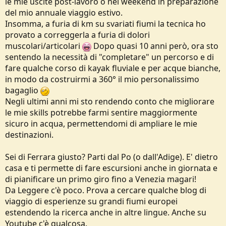
le mie uscite post-lavoro o nel weekend in preparazione
del mio annuale viaggio estivo.
Insomma, a furia di km su svariati fiumi la tecnica ho
provato a correggerla a furia di dolori
muscolari/articolari
Dopo quasi 10 anni però, ora sto
sentendo la necessità di "completare" un percorso e di
fare qualche corso di kayak fluviale e per acque bianche,
in modo da costruirmi a 360° il mio personalissimo
bagaglio
Negli ultimi anni mi sto rendendo conto che migliorare
le mie skills potrebbe farmi sentire maggiormente
sicuro in acqua, permettendomi di ampliare le mie
destinazioni.
Sei di Ferrara giusto? Parti dal Po (o dall'Adige). E' dietro
casa e ti permette di fare escursioni anche in giornata e
di pianificare un primo giro fino a Venezia magari!
Da Leggere c'è poco. Prova a cercare qualche blog di
viaggio di esperienze su grandi fiumi europei
estendendo la ricerca anche in altre lingue. Anche su
Youtube c'è qualcosa.