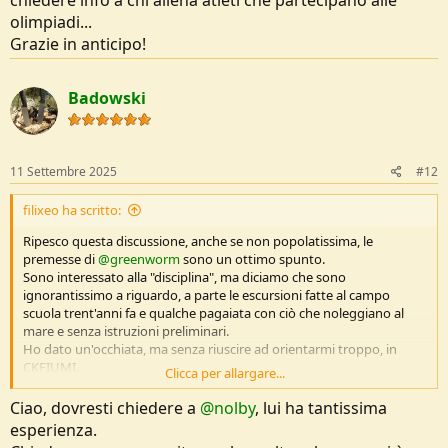
olimpiadi...
Grazie in anticipo!
Badowski
11 Settembre 2025
#12
filixeo ha scritto:
Ripesco questa discussione, anche se non popolatissima, le
premesse di
@greenworm
sono un ottimo spunto.
Sono interessato alla "disciplina", ma diciamo che sono
ignorantissimo a riguardo, a parte le escursioni fatte al campo
scuola trent'anni fa e qualche pagaiata con ciò che noleggiano al
mare e senza istruzioni preliminari.
Ho dato un'occhiata, ma senza riuscire ad orientarmi troppo, in
CKFIUMI.
Clicca per allargare...
Qualcuno sarebbe così gentile da indicarmi
un kayak di
pianura/fluviale for dummies
? Parlo di approccio, qualcosa da
Ciao, dovresti chiedere a
@nolby
, lui ha tantissima
leggere e su cui documentarmi.
esperienza.
Abito a Ferrara, dietro casa ho proprio il Canoa Club e ne subisco il