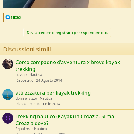
R
filixeo
e
a
c
Devi accedere o registrarti per rispondere qui.
t
i
o
Discussioni simili
n
s
:
Cerco compagno d'avventura x breve kayak
trekking
navajo
Nautica
Risposte
0
24 Agosto 2014
attrezzatura per kayak trekking
donmarvizzo
Nautica
Risposte
0
10 Luglio 2014
Trekking nautico (Kayak) in Croazia. Si ma
S
Croazia dove?
SquaLore
Nautica