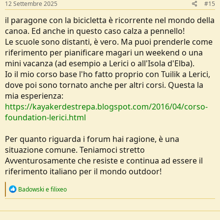
12 Settembre 2025
#15
il paragone con la bicicletta è ricorrente nel mondo della
canoa. Ed anche in questo caso calza a pennello!
Le scuole sono distanti, è vero. Ma puoi prenderle come
riferimento per pianificare magari un weekend o una
mini vacanza (ad esempio a Lerici o all'Isola d'Elba).
Io il mio corso base l'ho fatto proprio con Tuilik a Lerici,
dove poi sono tornato anche per altri corsi. Questa la
mia esperienza:
https://kayakerdestrepa.blogspot.com/2016/04/corso-
foundation-lerici.html
Per quanto riguarda i forum hai ragione, è una
situazione comune. Teniamoci stretto
Avventurosamente che resiste e continua ad essere il
riferimento italiano per il mondo outdoor!
R
Badowski
e
filixeo
e
a
c
t