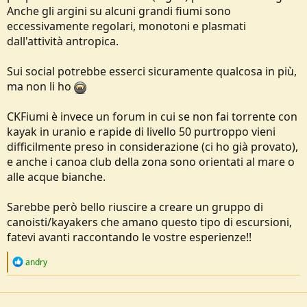
provare a trovare altri con la tua passione in qualche gruppo
Anche gli argini su alcuni grandi fiumi sono
facebook.
eccessivamente regolari, monotoni e plasmati
Credo che purtroppo però ti dovrai rassegnare perchè, tolto il Po,
dall'attività antropica.
gli altri fiumi di casa nostra non hanno tratti abbastanza lunghi da
giustificare delle "spedizioni" di più giorni dato che sono tutti pieni
di artificiali.
Sui social potrebbe esserci sicuramente qualcosa in più,
Sul canale Youtube di Livio Bernasconi c'è un video che descrive un
ma non li ho
itinerario ad anello di 3-4 giorni scendendo da non mi ricordo che
fiumiciattolo e risalendo dal Ticino. Tutto un giro di I-II grado fatto
con una canadese da 16'.
CKFiumi è invece un forum in cui se non fai torrente con
kayak in uranio e rapide di livello 50 purtroppo vieni
difficilmente preso in considerazione (ci ho già provato),
e anche i canoa club della zona sono orientati al mare o
alle acque bianche.
Sarebbe però bello riuscire a creare un gruppo di
canoisti/kayakers che amano questo tipo di escursioni,
fatevi avanti raccontando le vostre esperienze!!
R
andry
e
a
c
t