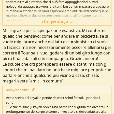
andare oltre al girettino che si può fare appoggiandosi ai vari
noleggi da spiaggia (se vuoi fare tanti km vorrai imparare a pagaiare
in maniera efficiente, se vuoi esplorare ambienti diversi come quello
marino e fluviale dovrai essere preparato ad affrontarne le varie
peculiarità).
Clicca per allargare...
Come hai notato la maggior parte dei club sembra considerare solo
il lato agonistico dello sport di pagaia... ma per noi turisti la tecnica è
Mille grazie per la spiegazione esaustiva. Mi confermi
solo una delle tante scienze che ci sono necessarie per fare quello
quello che pensavo: come per andare in bicicletta, se si
che ci piace: dobbiamo sapere di meteorologia, oceanografia, primo
vuole migliorare anche dal lato escursionistico ci vuole
soccorso, comunicazione, navigazione e molto altro.
la tecnica ma non necessariamente occorre allenarsi per
Sicuramente aggregarsi al club vicino casa è un buon inizio, tutti
offrono dei corsi base che permettono di apprendere i rudimenti e
correre il Tour se si vuol godere di un bel giro lungo con
fare un po' di esperienza anche in discipline diverse da quella che
birra finale da soli o in compagnia. Grazie ancora!
punti.
Le scuole che citi potrebbero essere distanti ma con gli
spunti che mi hai dato ho una base migliore per poterne
La Federazione Italiana Canoa Kayak ha un percorso formativo
parlare anche a qualcuno più vicino a casa, chissà:
apposito che si chiama
PAGAIA AZZURRA (ti rimando al link sul mio
sito per capire cos'è)
.
magari avete "amici in comune"!
Lo gestisce direttamente
Sottocosta
, associazione nazionale di cui
faccio parte che si occupa da anni di sviluppare il sistema Pagaia
nolby ha scritto:
Azzurra confrontandosi con gli altri paesi membri dell'Euro Paddle
Per la scelta del kayak dipende da moltissimi fattori. I principali
Pass e di formare i quadri tecnici dei settori Sea Kayak e Touring
sono:
Kayak.
1- le tue misure (il kayak non è una barca che si guida ma diventa un
prolungamento del corpo e come un vestito e si deve adattare alla
La scuola più vicina a te credo sia Altamarea di Chioggia. Sul sito