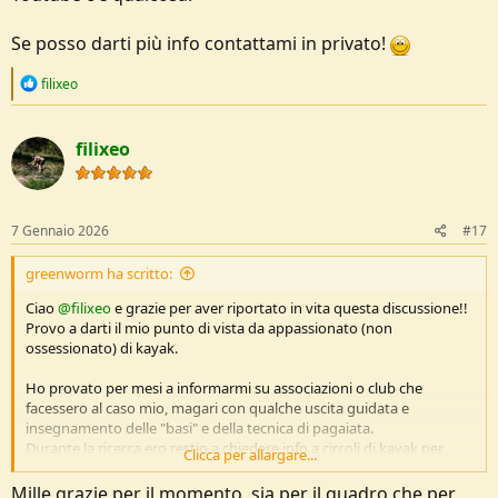
Se posso darti più info contattami in privato!
R
filixeo
e
a
c
filixeo
t
i
o
n
s
7 Gennaio 2026
#17
:
greenworm ha scritto:
Ciao
@filixeo
e grazie per aver riportato in vita questa discussione!!
Provo a darti il mio punto di vista da appassionato (non
ossessionato) di kayak.
Ho provato per mesi a informarmi su associazioni o club che
facessero al caso mio, magari con qualche uscita guidata e
insegnamento delle "basi" e della tecnica di pagaiata.
Durante la ricerca ero restio a chiedere info a circoli di kayak per
Clicca per allargare...
acque bianche o a circoli di kayak da mare, che mi sembravano non
centrare del tutto il mio obiettivo ed erano stracolmi di ossessionati
Mille grazie per il momento, sia per il quadro che per