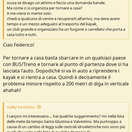
scusa se divago un attimo e faccio una domanda banale.
Ma come ci si organizza per tornare a casa?
A me viene in mente solo:
chiedi a qualcuno di venire a recuperarti all'arrivo, ma deve avere
tempo e un mezzo adeguato al trasporto del kayak,
un club grande e organizzato ha un furgone o carrellato che porta a
casa tutto e tutti.
Ciao Federico!
Per tornare a casa basta sbarcare in un qualsiasi paese
con BUS/Treno e tornare al punto di partenza dove si ha
lasciata l'auto. Dopodiché si va in auto a riprendere i
kayak e si rientra a casa. Quindi è decisamente il
problema minore rispetto a 200 metri di diga in verticale
ahahah!
nolby ha scritto:
I canyon mi interessano.... hai qualche suggerimento? Ho nella lista
delle mete da tempo Santa GIustina e Valvestino. Ma purtroppo a
causa di un cambio di leggi sulle centrali idroelettriche non sono più
quelli che vedo nelle foto di qualche decennio fa