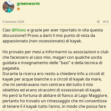
greenworm
i
o
n
s
:
5 Gennaio 2026
#16
Ciao
@filixeo
e grazie per aver riportato in vita questa
discussione!! Provo a darti il mio punto di vista da
appassionato (non ossessionato) di kayak.
Ho provato per mesi a informarmi su associazioni o club
che facessero al caso mio, magari con qualche uscita
guidata e insegnamento delle "basi" e della tecnica di
pagaiata.
Durante la ricerca ero restio a chiedere info a circoli di
kayak per acque bianche o a circoli di kayak da mare,
che mi sembravano non centrare del tutto il mio
obiettivo ed erano stracolmi di ossessionati di kayak.
Ho però la fortuna di abitare di fianco al Lago Maggiore,
pertanto ho trovato un rimessaggio che mi consentisse
di tenere lì il kayak tutto l'anno, in modo che possa fare