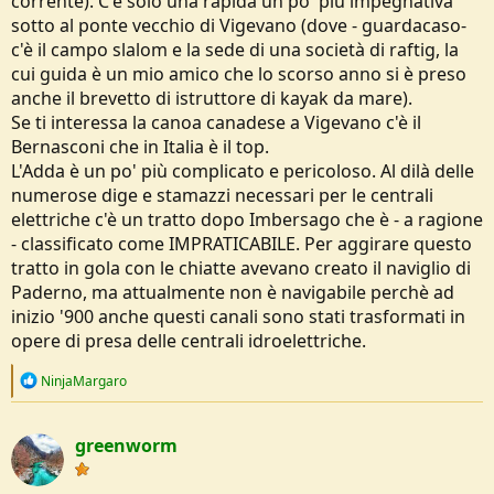
corrente). C'è solo una rapida un po' più impegnativa
sotto al ponte vecchio di Vigevano (dove - guardacaso-
c'è il campo slalom e la sede di una società di raftig, la
cui guida è un mio amico che lo scorso anno si è preso
anche il brevetto di istruttore di kayak da mare).
Se ti interessa la canoa canadese a Vigevano c'è il
Bernasconi che in Italia è il top.
L'Adda è un po' più complicato e pericoloso. Al dilà delle
numerose dige e stamazzi necessari per le centrali
elettriche c'è un tratto dopo Imbersago che è - a ragione
- classificato come IMPRATICABILE. Per aggirare questo
tratto in gola con le chiatte avevano creato il naviglio di
Paderno, ma attualmente non è navigabile perchè ad
inizio '900 anche questi canali sono stati trasformati in
opere di presa delle centrali idroelettriche.
R
NinjaMargaro
e
a
c
greenworm
t
i
o