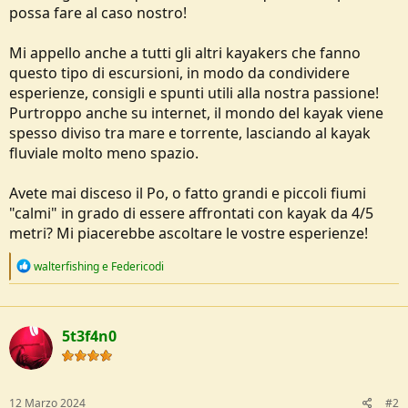
possa fare al caso nostro!
e
Mi appello anche a tutti gli altri kayakers che fanno
questo tipo di escursioni, in modo da condividere
esperienze, consigli e spunti utili alla nostra passione!
Purtroppo anche su internet, il mondo del kayak viene
spesso diviso tra mare e torrente, lasciando al kayak
fluviale molto meno spazio.
Avete mai disceso il Po, o fatto grandi e piccoli fiumi
"calmi" in grado di essere affrontati con kayak da 4/5
metri? Mi piacerebbe ascoltare le vostre esperienze!
R
walterfishing
e
Federicodi
e
a
c
t
5t3f4n0
i
o
n
s
:
12 Marzo 2024
#2