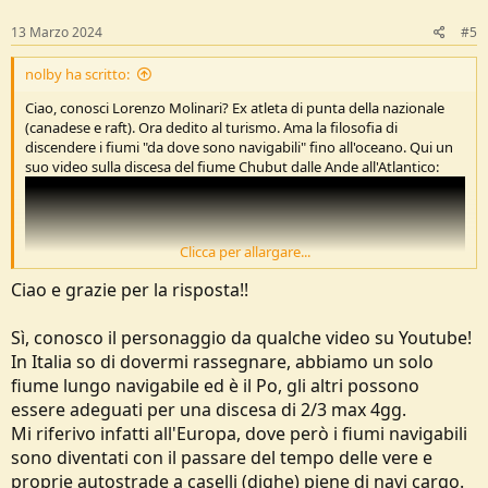
n
s
13 Marzo 2024
#5
:
nolby ha scritto:
Ciao, conosci Lorenzo Molinari? Ex atleta di punta della nazionale
(canadese e raft). Ora dedito al turismo. Ama la filosofia di
discendere i fiumi "da dove sono navigabili" fino all'oceano. Qui un
suo video sulla discesa del fiume Chubut dalle Ande all'Atlantico:
Clicca per allargare...
Ciao e grazie per la risposta!!
Sì, conosco il personaggio da qualche video su Youtube!
In Italia so di dovermi rassegnare, abbiamo un solo
fiume lungo navigabile ed è il Po, gli altri possono
essere adeguati per una discesa di 2/3 max 4gg.
Mi riferivo infatti all'Europa, dove però i fiumi navigabili
Se sei interessato a spedizioni importanti prova a contattarlo. Lo
trovi su Facebook o CKFIUMI.
sono diventati con il passare del tempo delle vere e
Più che su questo forum, dove i canoisti non abbondano, potresti
proprie autostrade a caselli (dighe) piene di navi cargo.