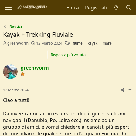
Entra
Registrati
Nautica
Kayak + Trekking Fluviale
C
D
T
greenworm
12 Marzo 2024
fiume
kayak
mare
r
a
a
e
t
g
Risposta più votata
a
a
t
d
greenworm
o
i
r
I
e
n
D
i
12 Marzo 2024
#1
i
z
s
i
Ciao a tutti!
c
o
u
Da diversi anni faccio escursioni di più giorni su fiumi
s
s
navigabili (Danubio, Po, Loira ecc.) insieme ad un
i
gruppo di amici, e vorrei chiedere ai canoisti più esperti
o
di consigliarmi le qualche corso d'acqua in Europa che
n