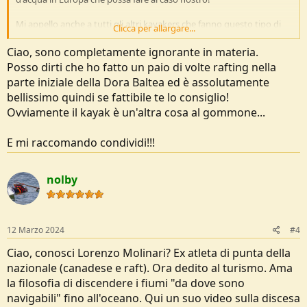
Mi appello anche a tutti gli altri kayakers che fanno questo tipo di
Clicca per allargare...
escursioni, in modo da condividere esperienze, consigli e spunti utili
alla nostra passione!
Ciao, sono completamente ignorante in materia.
Purtroppo anche su internet, il mondo del kayak viene spesso
Posso dirti che ho fatto un paio di volte rafting nella
diviso tra mare e torrente, lasciando al kayak fluviale molto meno
parte iniziale della Dora Baltea ed è assolutamente
spazio.
bellissimo quindi se fattibile te lo consiglio!
Avete mai disceso il Po, o fatto grandi e piccoli fiumi "calmi" in grado
Ovviamente il kayak è un'altra cosa al gommone...
di essere affrontati con kayak da 4/5 metri? Mi piacerebbe ascoltare
le vostre esperienze!
E mi raccomando condividi!!!
nolby
12 Marzo 2024
#4
Ciao, conosci Lorenzo Molinari? Ex atleta di punta della
nazionale (canadese e raft). Ora dedito al turismo. Ama
la filosofia di discendere i fiumi "da dove sono
navigabili" fino all'oceano. Qui un suo video sulla discesa