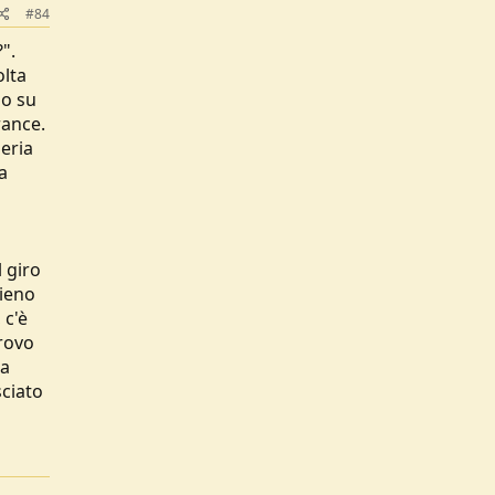
#84
".
olta
mo su
rance.
eria
a
l giro
pieno
 c'è
provo
na
sciato