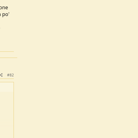
ione
n po'
e
#82