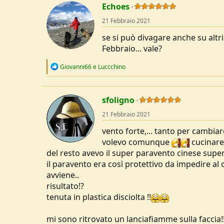
c
Echoes
t
21 Febbraio 2021
i
o
se si può divagare anche su altri
n
s
Febbraio... vale?
:
R
Giovanni66
e
Luccchino
e
a
c
t
sfoligno
i
o
21 Febbraio 2021
n
s
vento forte,... tanto per cambiare
:
volevo comunque
cucinare 
del resto avevo il super paravento cinese super 
il paravento era così protettivo da impedire al 
avviene..
risultato!?
tenuta in plastica disciolta !!
mi sono ritrovato un lanciafiamme sulla faccia!!