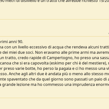
0 metri di dislivello e un tratto che avrebbe richiesto 15/20
primi anni 90.
a con un livello eccessivo di acqua che rendeva alcuni tratt
io e dei miei due soci. Non eravamo alle prime armi ma avre
 un tratto, credo rapide di Campertogno, ho preso una sassa
canoa che si era capovolta (eskimo per chi è del mestiere), 
ver preso varie botte, ho perso la pagaia e ci ho messo una v
asso. Anche agli altri due è andata più o meno allo stesso m
te spaventato che da quel giorno sono passati un paio di 
 una grande lezione ma ho commesso una imprudenza enorm