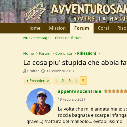
Home
Mission
Forum
Corsi
Riso
Nuovi messaggi
Cerca nel forum
Home
Forum
Comunità
Riflessioni
La cosa piu' stupida che abbia fa
C
D
Crafter
3 Dicembre 2013
r
a
Precedente
1
2
3
4
5
e
t
a
a
appenninocentrale
t
d
o
i
19 Febbraio 2021
r
I
e
n
La volta che mi è andata male: s
D
i
roccia bagnata e scarpe infangate
i
z
grave...) frattura del malleolo... evitabilissimo!
s
i
c
o