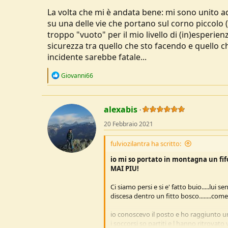
u
La volta che mi è andata bene: mi sono unito ad
s
su una delle vie che portano sul corno piccolo 
s
troppo "vuoto" per il mio livello di (in)esperi
i
sicurezza tra quello che sto facendo e quello ch
o
n
incidente sarebbe fatale...
e
R
Giovanni66
e
a
c
t
alexabis
i
o
20 Febbraio 2021
n
s
fulviozilantra ha scritto:
:
io mi so portato in montagna un fif
MAI PIU!
Ci siamo persi e si e' fatto buio.....lui
discesa dentro un fitto bosco........com
io conoscevo il posto e ho raggiunto u
i soccorsi so partiti e l hanno ritrovato