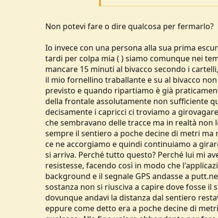
...MAI PIU' con chi e' da poltrona........
Non potevi fare o dire qualcosa per fermarlo?
Io invece con una persona alla sua prima escur
tardi per colpa mia ( ) siamo comunque nei te
mancare 15 minuti al bivacco secondo i cartelli,
il mio fornellino traballante e su al bivacco no
previsto e quando ripartiamo è già praticament
della frontale assolutamente non sufficiente q
decisamente i capricci ci troviamo a girovagare
che sembravano delle tracce ma in realtà non lo
sempre il sentiero a poche decine di metri ma 
ce ne accorgiamo e quindi continuiamo a girare 
si arriva. Perché tutto questo? Perché lui mi a
resistesse, facendo così in modo che l'applica
background e il segnale GPS andasse a putt.ne
sostanza non si riusciva a capire dove fosse il
dovunque andavi la distanza dal sentiero resta
eppure come detto era a poche decine di metr