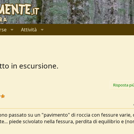
rse
Attività
tto in escursione.
Risposta pi
ono passato su un "pavimento" di roccia con fessure varie,
... piede scivolato nella fessura, perdita di equilibrio e (no