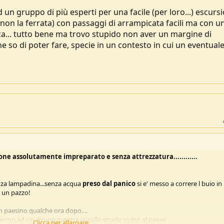
 un gruppo di più esperti per una facile (per loro...) escurs
(non la ferrata) con passaggi di arrampicata facili ma con u
enza... tutto bene ma trovo stupido non aver un margine di
e so di poter fare, specie in un contesto in cui un eventual
one assolutamente impreparato e senza attrezzatura............
 senza lampadina...senza acqua
preso dal panico
si e' messo a correre l buio in
e un pazzo!
n paesino qualche ora dopo....
 vicino ad un dirupo mentre io sulla strada vicino al paese...
Clicca per allargare...