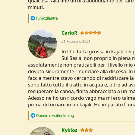
qualcosa. Alla fine un'ora abbondante per fare 9
minuti.
R
fulviozilantra
e
a
c
CarloR
t
21 Febbraio 2021
i
o
Io l'ho fatta grossa in kajak nei 
n
s
Sul Sesia, non proprio in piena m
:
assolutamente non praticabili per il livello m
dovuto sicuramente rinunciare alla discesa. In
faccia mentre stavo cercando di raddrizzare la 
sono fatto tutto il tratto in acqua e, oltre ad a
recuperare la canoa, finita abbracciata a un m
Adesso ne ho un ricordo vago ma mi ero talmen
prima di tornare in un kajak. Ho imparato lì
R
Daedin
e
walterfishing
e
a
c
Kyklos
t