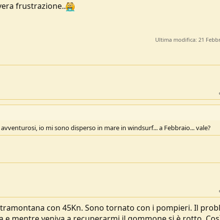
era frustrazione..
Ultima modifica:
21 Febb
 avventurosi, io mi sono disperso in mare in windsurf... a Febbraio... vale?
di tramontana con 45Kn. Sono tornato con i pompieri. Il pro
ria e mentre veniva a recuperarmi il gommone si è rotto. Cos