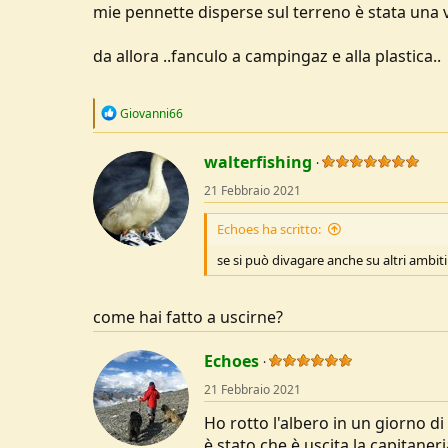
mie pennette disperse sul terreno è stata una v
da allora ..fanculo a campingaz e alla plastica..
R
Giovanni66
e
a
c
walterfishing
t
21 Febbraio 2021
i
o
n
Echoes ha scritto:
s
:
se si può divagare anche su altri ambiti
come hai fatto a uscirne?
Echoes
21 Febbraio 2021
Ho rotto l'albero in un giorno 
è stato che è uscita la capitane