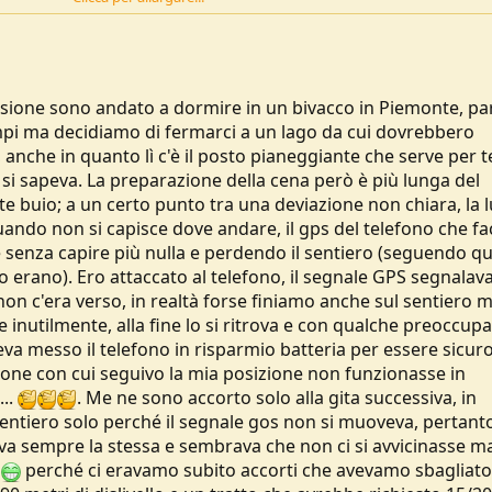
.....no avventurieri SI AVVENTUROSI!
sione sono andato a dormire in un bivacco in Piemonte, par
mpi ma decidiamo di fermarci a un lago da cui dovrebbero
 anche in quanto lì c'è il posto pianeggiante che serve per 
n si sapeva. La preparazione della cena però è più lunga del
e buio; a un certo punto tra una deviazione non chiara, la 
uando non si capisce dove andare, il gps del telefono che f
 senza capire più nulla e perdendo il sentiero (seguendo qu
 erano). Ero attaccato al telefono, il segnale GPS segnalav
non c'era verso, in realtà forse finiamo anche sul sentiero 
inutilmente, alla fine lo si ritrova e con qualche preoccup
veva messo il telefono in risparmio batteria per essere sicur
zione con cui seguivo la mia posizione non funzionasse in
...
. Me ne sono accorto solo alla gita successiva, in
 sentiero solo perché il segnale gos non si muoveva, pertant
va sempre la stessa e sembrava che non ci si avvicinasse ma
i
perché ci eravamo subito accorti che avevamo sbagliato