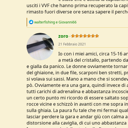
usciti i VVF che hanno prima recuperato la cap
rimasto fuori diverse ore senza sapere il perc
R
walterfishing
e
Giovanni66
e
a
c
zoro
t
21 Febbraio 2021
i
o
Io con i miei amici, circa 15-16 
n
s
a metà del cristallo, partendo da
:
e gialla da panico. Le donne ovviamente tornar
del ghiaione, in due file, scarponi ben stretti, 
si volava sui sassi. Mano a mano che si scend
pò. Ovviamente era una gara, quindi invece di 
tutti carichi di adrenalina e abbastanza incoscie
un certo punto mi ricordo di essere saltato sopr
rocce vicine e schizzò in avanti con me sopra in 
sulla ghiaia. La paura fu tale che mi fermai qu
lasciar perdere la gara e andar giù con calma ar
distorsione alla caviglia, di cui uno abbastan