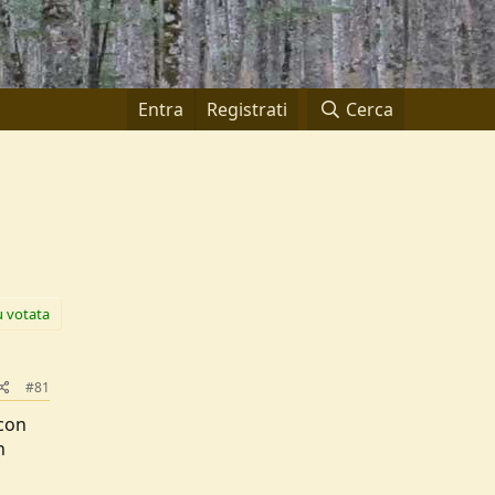
Entra
Registrati
Cerca
ù votata
#81
 con
n