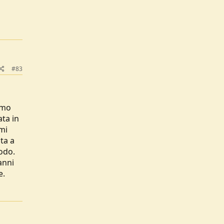
#83
i
mmo
ta in
mi
ita a
odo.
anni
e.