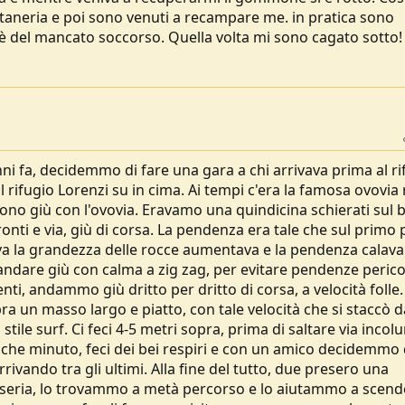
itaneria e poi sono venuti a recampare me. in pratica sono
hè del mancato soccorso. Quella volta mi sono cagato sotto!
anni fa, decidemmo di fare una gara a chi arrivava prima al ri
l rifugio Lorenzi su in cima. Ai tempi c'era la famosa ovovia
ono giù con l'ovovia. Eravamo una quindicina schierati sul 
pronti e via, giù di corsa. La pendenza era tale che sul primo
eva la grandezza delle rocce aumentava e la pendenza calava
andare giù con calma a zig zag, per evitare pendenze perico
nti, andammo giù dritto per dritto di corsa, a velocità folle
a un masso largo e piatto, con tale velocità che si staccò d
stile surf. Ci feci 4-5 metri sopra, prima di saltare via inco
alche minuto, feci dei bei respiri e con un amico decidemmo 
rivando tra gli ultimi. Alla fine del tutto, due presero una
za seria, lo trovammo a metà percorso e lo aiutammo a scend