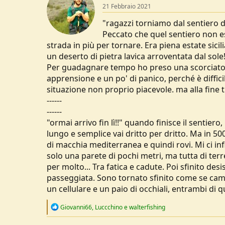
21 Febbraio 2021
i
o
"ragazzi torniamo dal sentiero d
n
s
Peccato che quel sentiero non e
:
strada in più per tornare. Era piena estate sic
un deserto di pietra lavica arroventata dal sol
Per guadagnare tempo ho preso una scorciatoi
apprensione e un po' di panico, perché è diffici
situazione non proprio piacevole. ma alla fine t
------
------
"ormai arrivo fin lì!!" quando finisce il sentiero,
lungo e semplice vai dritto per dritto. Ma in 5
di macchia mediterranea e quindi rovi. Mi ci inf
solo una parete di pochi metri, ma tutta di ter
per molto... Tra fatica e cadute. Poi sfinito de
passeggiata. Sono tornato sfinito come se camm
un cellulare e un paio di occhiali, entrambi di qu
R
Giovanni66
,
Luccchino
e
walterfishing
e
a