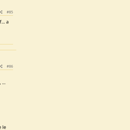
#85
... a
#86
...
 le