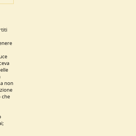
titi
tenere
luce
aceva
elle
a
ma non
azione
o che
o
i;