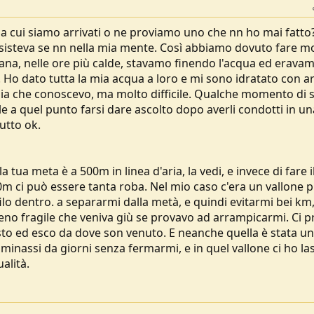
a cui siamo arrivati o ne proviamo uno che nn ho mai fatto?
sisteva se nn nella mia mente. Così abbiamo dovuto fare m
iliana, nelle ore più calde, stavamo finendo l'acqua ed erava
e! Ho dato tutta la mia acqua a loro e mi sono idratato con a
a che conoscevo, ma molto difficile. Qualche momento di s
le a quel punto farsi dare ascolto dopo averli condotti in un
utto ok.
 la tua meta è a 500m in linea d'aria, la vedi, e invece di fare i
00m ci può essere tanta roba. Nel mio caso c'era un vallone 
ilo dentro. a separarmi dalla metà, e quindi evitarmi bei km,
reno fragile che veniva giù se provavo ad arrampicarmi. Ci 
sisto ed esco da dove son venuto. E neanche quella è stata u
inassi da giorni senza fermarmi, e in quel vallone ci ho la
alità.