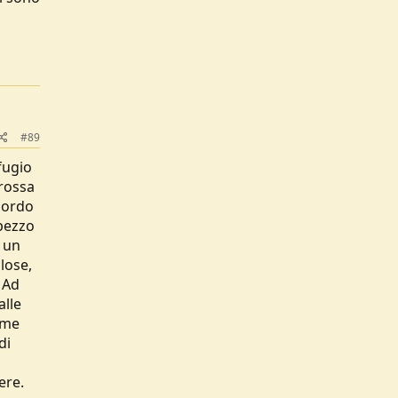
#89
fugio
 rossa
bordo
 pezzo
 un
lose,
. Ad
alle
lume
di
ere.