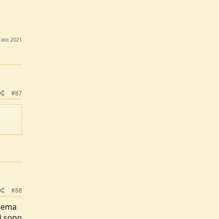
raio 2021
#87
#88
blema
ì sono