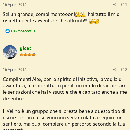
16 Aprile 2014
#11
Sei un grande, complimentoooni
, hai tutto il mio
rispetto per le avventure che affronti!!!
R
alexmoscow73
e
a
c
gicat
t
i
o
n
s
16 Aprile 2014
#12
:
Complimenti Alex, per lo spirito di iniziativa, la voglia di
avventura, ma soprattutto per il tuo modo di raccontare
le sensazioni che hai vissuto e che è capitato anche a me
di sentire.
Il Velino è un gruppo che si presta bene a questo tipo di
escursioni, in cui se vuoi non sei vincolato a seguire un
sentiero, ma puoi compiere un percorso secondo la tua