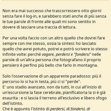
per tanti motivi. Questo e' l'escursionismo che piace a me, la
montagna che concepisco io...il vagare, il "perdersi" (in maniera
Non era mai successo che trascorressero otto giorni
figurata si intende), fondersi con la montagna stessa.. Questa e' la
senza fare il log-in, e sarebbero stati anche di più senza
montagna per me, questa e' la LIBERTA'.
le tue parole di fronte alle quali mi sono sentito in
dovere di lasciare una traccia di lettura.
Per una volta faccio con un altro quello che dovrei fare
sempre con me stesso, ossia la sintesi: ho lasciato
quello che avrei potuto, potrei e potrò scrivere io stesso
infinite volte: perché
vagare, perdersi e "fondersi"
nelle
parole di un'altra persona che fotografano il proprio
pensiero è perfino più bello che farlo in montagna.
Solo l'osservazione di un apparente paradosso: più il
percorso lo si ha in testa, più ci si "perde".
E' uno stadio avanzato, non da tutti, in cui all'inizio di
un'escursione la fase cerebrale, pianificatoria la si è già
esaurita : e si lascia il terreno all'esclusivo e libero sfogo
dell'istinto.
Che è appunto l'istinto di
perdersi, di fondersi, di