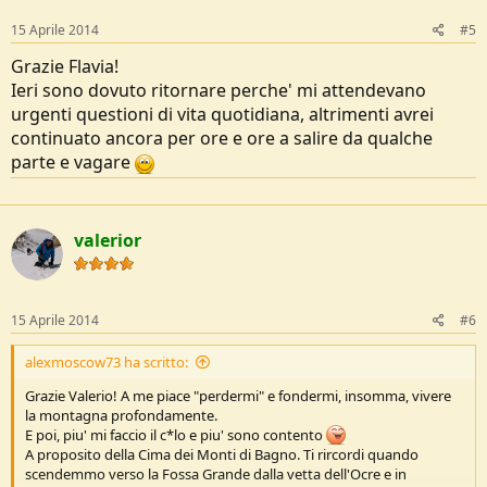
n
s
15 Aprile 2014
#5
:
Grazie Flavia!
Ieri sono dovuto ritornare perche' mi attendevano
urgenti questioni di vita quotidiana, altrimenti avrei
continuato ancora per ore e ore a salire da qualche
parte e vagare
valerior
15 Aprile 2014
#6
alexmoscow73 ha scritto:
Grazie Valerio! A me piace "perdermi" e fondermi, insomma, vivere
la montagna profondamente.
E poi, piu' mi faccio il c*lo e piu' sono contento
A proposito della Cima dei Monti di Bagno. Ti rircordi quando
scendemmo verso la Fossa Grande dalla vetta dell'Ocre e in