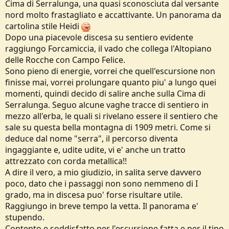
Cima di Serralunga, una quasi sconosciuta dal versante
nord molto frastagliato e accattivante. Un panorama da
cartolina stile Heidi
Dopo una piacevole discesa su sentiero evidente
raggiungo Forcamiccia, il vado che collega l'Altopiano
delle Rocche con Campo Felice.
Sono pieno di energie, vorrei che quell'escursione non
finisse mai, vorrei prolungare quanto piu' a lungo quei
momenti, quindi decido di salire anche sulla Cima di
Serralunga. Seguo alcune vaghe tracce di sentiero in
mezzo all'erba, le quali si rivelano essere il sentiero che
sale su questa bella montagna di 1909 metri. Come si
deduce dal nome "serra", il percorso diventa
ingaggiante e, udite udite, vi e' anche un tratto
attrezzato con corda metallica!!
A dire il vero, a mio giudizio, in salita serve davvero
poco, dato che i passaggi non sono nemmeno di I
grado, ma in discesa puo' forse risultare utile.
Raggiungo in breve tempo la vetta. Il panorama e'
stupendo.
Contento e soddisfatto per l'escursione fatta e per il tipo