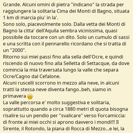
Grande. Alcuni omini di pietra "indicano" la strada per
raggiungere la solitaria Cima dei Monti di Bagno, situata
1 km di marcia piu' in la'.
Sono solo, piacevolmente solo. Dalla vetta dei Monti di
Bagno la citta' dell'Aquila sembra vicinissima, quasi
possibile da toccare con un dito. Solo un cumulo di sassi
e una scritta con il pennarello ricordano che si tratta di
un "2000".
Ritorno sui miei passi fino alla sella dell'Ocre, e quindi
riscendo di nuovo fino alla Selletta di Settacque, da dove
comincia la mia traversata lungo la valle che separa
Ocre/Cagno dal Cefalone.
Alcuni ruscelli scorrono in mezzo alla neve, in alcuni
tratti la stessa neve diventa fango..beh, siamo in
primavera
La valle percorsa e' molto suggestiva e solitaria,
soprattutto quando a circa 1880 metri di quota bisogna
risalire su un pendio per "svalicare" verso Forcamiccia:
di fronte ai miei occhi si aprono davvero i mondi!!! Il
Sirente, il Rotondo, la piana di Rocca di Mezzo...e lei, la