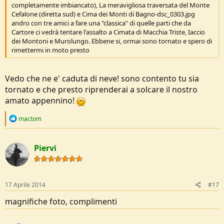
completamente imbiancato), La meravigliosa traversata del Monte
Cefalone (diretta sud) e Cima dei Monti di Bagno-dsc_0303.jpg
andro con tre amici a fare una "classica" di quelle parti che da
Cartore ci vedrà tentare l'assalto a Cimata di Macchia Triste, Iaccio
dei Montoni e Murolungo. Ebbene si, ormai sono tornato e spero di
rimettermi in moto presto
Vedo che ne e' caduta di neve! sono contento tu sia
tornato e che presto riprenderai a solcare il nostro
amato appennino!
R
mactom
e
a
c
Piervi
t
i
o
n
s
17 Aprile 2014
#17
:
magnifiche foto, complimenti