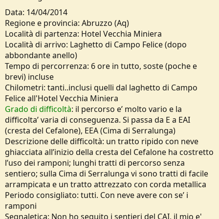
s
i
Data: 14/04/2014
o
Regione e provincia: Abruzzo (Aq)
n
Località di partenza: Hotel Vecchia Miniera
e
Località di arrivo: Laghetto di Campo Felice (dopo
abbondante anello)
Tempo di percorrenza: 6 ore in tutto, soste (poche e
brevi) incluse
Chilometri: tanti..inclusi quelli dal laghetto di Campo
Felice all'Hotel Vecchia Miniera
Grado di difficoltà
: il percorso e’ molto vario e la
difficolta’ varia di conseguenza. Si passa da E a EAI
(cresta del Cefalone), EEA (Cima di Serralunga)
Descrizione delle difficoltà: un tratto ripido con neve
ghiacciata all’inizio della cresta del Cefalone ha costretto
l’uso dei ramponi; lunghi tratti di percorso senza
sentiero; sulla Cima di Serralunga vi sono tratti di facile
arrampicata e un tratto attrezzato con corda metallica
Periodo consigliato: tutti. Con neve avere con se’ i
ramponi
Segnaletica: Non ho seguito i sentieri del CAI, il mio e'