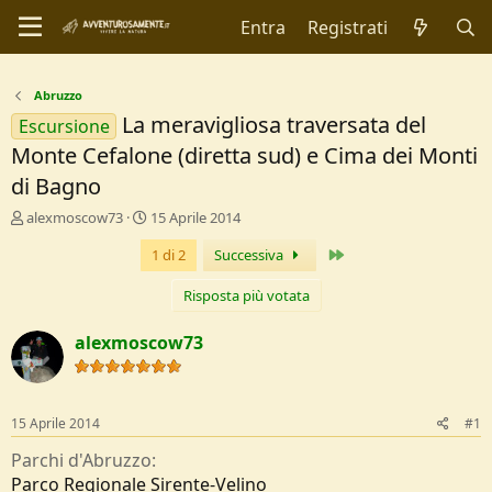
Entra
Registrati
Abruzzo
La meravigliosa traversata del
Escursione
Monte Cefalone (diretta sud) e Cima dei Monti
di Bagno
C
D
alexmoscow73
15 Aprile 2014
r
a
Ultimo
1 di 2
Successiva
e
t
a
a
t
d
Risposta più votata
o
i
r
I
alexmoscow73
e
n
D
i
i
z
s
i
15 Aprile 2014
#1
c
o
u
Parchi d'Abruzzo
s
Parco Regionale Sirente-Velino