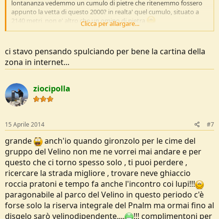
lontananza vedemmo un cumulo di pietre che ritenemmo fossero
appunto la vetta di questo 2000? in realta' quel cumulo, situato a
2140 metri, non e' altro che un omino di pietra
Clicca per allargare...
Per raggiungere la vetta della Cima dei Monti di Bagno occorre
percorrere circa 1 km di facile cresta rocciosa. Quindi non avremmo
comunque fatto in tempo allora
ci stavo pensando spulciando per bene la cartina della
zona in internet...
ziocipolla
15 Aprile 2014
#7
grande
anch'io quando gironzolo per le cime del
gruppo del Velino non me ne vorrei mai andare e per
questo che ci torno spesso solo , ti puoi perdere ,
ricercare la strada migliore , trovare neve ghiaccio
roccia pratoni e tempo fa anche l'incontro coi lupi!!!
paragonabile al parco del Velino in questo periodo c'è
forse solo la riserva integrale del Pnalm ma ormai fino al
disgelo sarò velinodipendente....
!!! complimentoni per