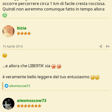
occorre percorrere circa 1 km di facile cresta rocciosa.
Quindi non avremmo comunque fatto in tempo allora
bizia
15 Aprile 2014
#4
...e allora che LIBERTA' sia
è veramente bello leggere del tuo entusiasmo
R
alexmoscow73
e
a
c
alexmoscow73
t
i
o