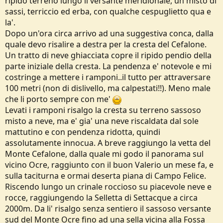
ripido terreno lungo il versante meridionale, un misto di
sassi, terriccio ed erba, con qualche cespuglietto qua e
la'.
Dopo un'ora circa arrivo ad una suggestiva conca, dalla
quale devo risalire a destra per la cresta del Cefalone.
Un tratto di neve ghiacciata copre il ripido pendio della
parte iniziale della cresta. La pendenza e' notevole e mi
costringe a mettere i ramponi..il tutto per attraversare
100 metri (non di dislivello, ma calpestati!!). Meno male
che li porto sempre con me'
Levati i ramponi risalgo la cresta su terreno sassoso
misto a neve, ma e' gia' una neve riscaldata dal sole
mattutino e con pendenza ridotta, quindi
assolutamente innocua. A breve raggiungo la vetta del
Monte Cefalone, dalla quale mi godo il panorama sul
vicino Ocre, raggiunto con il buon Valerio un mese fa, e
sulla taciturna e ormai deserta piana di Campo Felice.
Riscendo lungo un crinale roccioso su piacevole neve e
rocce, raggiungendo la Selletta di Settacque a circa
2000m. Da li' risalgo senza sentiero il sassoso versante
sud del Monte Ocre fino ad una sella vicina alla Fossa