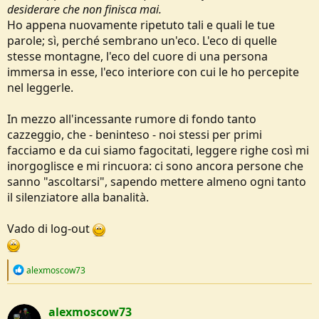
desiderare che non finisca mai.
Ho appena nuovamente ripetuto tali e quali le tue
parole; sì, perché sembrano un'eco. L'eco di quelle
stesse montagne, l'eco del cuore di una persona
immersa in esse, l'eco interiore con cui le ho percepite
nel leggerle.
In mezzo all'incessante rumore di fondo tanto
cazzeggio, che - beninteso - noi stessi per primi
facciamo e da cui siamo fagocitati, leggere righe così mi
inorgoglisce e mi rincuora: ci sono ancora persone che
sanno "ascoltarsi", sapendo mettere almeno ogni tanto
il silenziatore alla banalità.
Vado di log-out
R
alexmoscow73
e
a
c
alexmoscow73
t