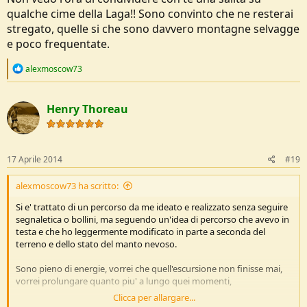
qualche cime della Laga!! Sono convinto che ne resterai
stregato, quelle si che sono davvero montagne selvagge
e poco frequentate.
R
alexmoscow73
e
a
c
Henry Thoreau
t
i
o
n
s
17 Aprile 2014
#19
:
alexmoscow73 ha scritto:
Si e' trattato di un percorso da me ideato e realizzato senza seguire
segnaletica o bollini, ma seguendo un'idea di percorso che avevo in
testa e che ho leggermente modificato in parte a seconda del
terreno e dello stato del manto nevoso.
Sono pieno di energie, vorrei che quell'escursione non finisse mai,
vorrei prolungare quanto piu' a lungo quei momenti,
Clicca per allargare...
Che dire, e' stata un'escursione capace di regalarmi forti emozioni