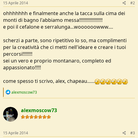
15 Aprile 2014
#2
ohhhhhhh e finalmente anche la tacca sulla cima dei
monti di bagno l'abbiamo messa!!!!!!!!!!!!!!!!!!!
e poi il cefalone e serralunga...woooooowww....
scherzi a parte, sono ripetitivo lo so, ma complimenti
per la creatività che ci metti nell'ideare e creare i tuoi
percorsi!!!!!!!!
sei un vero e proprio montanaro, completo ed
appassionato!!!!!
come spesso ti scrivo, alex, chapeau......
R
alexmoscow73
e
a
c
alexmoscow73
t
i
o
n
s
15 Aprile 2014
#3
: