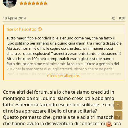
i
o
n
s
18 Aprile 2014
#20
:
fabri64 ha scritto:
Tutto magnifico e condivisibile. Per uno come me, che ha fatto il
lupo solitario per almeno una quindicina d'anni tra i monti di Lazio e
Abruzzo non mi è difficile capire ciò che descrivi in maniera così
chiara e... quasi esplosiva! Trasmetti veramente tanto entusiasmo!!!
Mi sa che quei 100 metri ramponabili erano gli stessi che hanno
fatto rinunciare a me e ai miei amici la salita sull'Ocre a gennaio del
2012 per la mancanza di quegli attrezzi. Ricordo che te ne parlai.
Però la salita sulla cosiddetta "via del Gran Cu@@" ovvero la pettata
Clicca per allargare...
dei 500 metri del versante sud del Cefalone, quella l'abbiamo fatta
eccome!!! Non vedo l'ora di condividere con te una salita su qualche
cime della Laga!! Sono convinto che ne resterai stregato, quelle si
Come altri del forum, sia io che te siamo cresciuti in
che sono davvero montagne selvagge e poco frequentate.
montagna da soli, quindi siamo cresciuti e abbiamo
fatto esperienza facendo escursioni solitarie..e chi piu'
di noi sa apprezzare il bello di una solitaria?
Questo premesso che, grazie a te e ad altri masochisti
che hanno avuto la disavventura di conoscermi
, ora