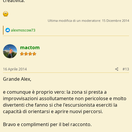
creatività.
Ultima modifica di un moderatore:
15 Dicembre 2014
R
alexmoscow73
e
a
c
mactom
t
i
o
n
s
16 Aprile 2014
#13
:
Grande Alex,
e comunque è proprio vero: la zona si presta a
improvvisazioni assollutamente non pericolose e molto
divertenti che fanno si che l'escursionista eserciti la
capacità di orientarsi e aprire nuovi percorsi.
Bravo e complimenti per il bel racconto.