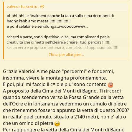
valerior ha scritto:
ohhhhhhh e finalmente anche la tacca sulla cima dei monti di
bagno l'abbiamo messa!!!!!!!!!!!!!!!!!!!
e poi il cefalone e serralunga...woooooowww....
scherzi a parte, sono ripetitivo lo so, ma complimenti per la
creatività che ci metti nell'ideare e creare i tuoi percorsi!!!!!!!!
sei un vero e proprio montanaro, completo ed appassionato!!!!!
Clicca per allargare...
come spesso ti scrivo, alex, chapeau......
Grazie Valerio! A me piace "perdermi" e fondermi,
insomma, vivere la montagna profondamente.
E poi, piu' mi faccio il c*lo e piu' sono contento
A proposito della Cima dei Monti di Bagno. Ti rircordi
quando scendemmo verso la Fossa Grande dalla vetta
dell'Ocre e in lontananza vedemmo un cumulo di pietre
che ritenemmo fossero appunto la vetta di questo 2000?
in realta' quel cumulo, situato a 2140 metri, non e' altro
che un omino di pietra
Per raggiungere la vetta della Cima dei Monti di Bagno