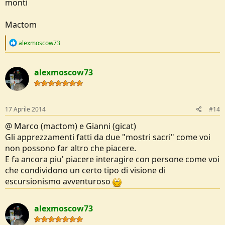
monti
Mactom
R
alexmoscow73
e
a
c
alexmoscow73
t
i
o
n
s
17 Aprile 2014
#14
:
@ Marco (mactom) e Gianni (gicat)
Gli apprezzamenti fatti da due "mostri sacri" come voi
non possono far altro che piacere.
E fa ancora piu' piacere interagire con persone come voi
che condividono un certo tipo di visione di
escursionismo avventuroso
alexmoscow73