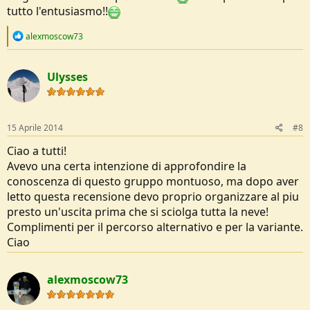
tutto l'entusiasmo!!
R
alexmoscow73
e
a
c
Ulysses
t
i
o
n
s
15 Aprile 2014
#8
:
Ciao a tutti!
Avevo una certa intenzione di approfondire la
conoscenza di questo gruppo montuoso, ma dopo aver
letto questa recensione devo proprio organizzare al piu
presto un'uscita prima che si sciolga tutta la neve!
Complimenti per il percorso alternativo e per la variante.
Ciao
alexmoscow73