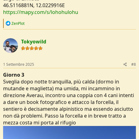
46.5116881N, 12.0229916E
https://mapy.com/s/lohohulohu
R
ZenPlot
e
a
c
Tokyowild
t
i
o
n
s
1 Settembre 2025
#8
:
Giorno 3
Sveglia dopo notte tranquilla, più calda (dormo in
mutande e maglietta) ma umida, mi incammino in
direzione Averau, incontro una coppia con 4 cani intenti
a dare un book fotografico e attacco la forcella, il
sentiero è decisamente alpinistico ma essendo asciutto
non dà problemi. Passo la forcella e in breve tratto a
mezza costa mi porta al rifugio