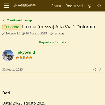
Entra
Registrati
Trentino-Alto Adige
La mia (mezza) Alta Via 1 Dolomiti
Trekking
C
D
T
Tokyowild
30 Agosto 2025
alta via 1
r
a
a
e
t
g
Risposta più votata
a
a
t
d
Tokyowild
o
i
r
I
e
n
D
i
30 Agosto 2025
#1
i
z
s
i
c
o
u
s
s
Dati
i
o
Data: 24/28 agosto 2025
n