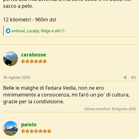
sacco a pelo.
12 kilometri - 960m dsl
R
andreal
,
Lucatpi
,
Ridge
e altri 5
e
a
c
t
carabosse
i
o
n
s
:
30 Agosto 2025
#2
Belle le malghe di Fedara Vedla, non ne ero
minimamente a consocenza, mi farò un po' di cultura,
grazie per la condivisione.
Ultima modifica:
30 Agosto 2025
paiolo