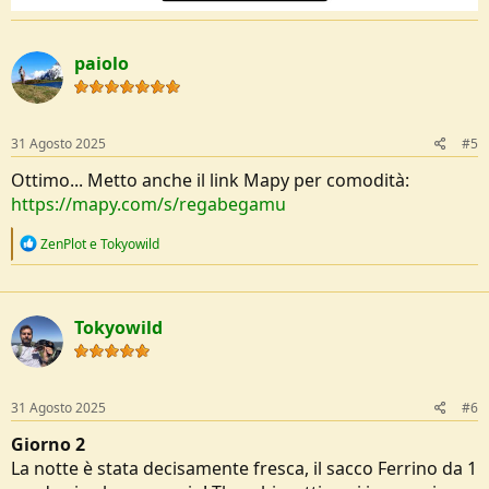
paiolo
31 Agosto 2025
#5
Ottimo... Metto anche il link Mapy per comodità:
https://mapy.com/s/regabegamu
R
ZenPlot
e
Tokyowild
e
a
c
t
Tokyowild
i
o
n
s
:
31 Agosto 2025
#6
Giorno 2
La notte è stata decisamente fresca, il sacco Ferrino da 1