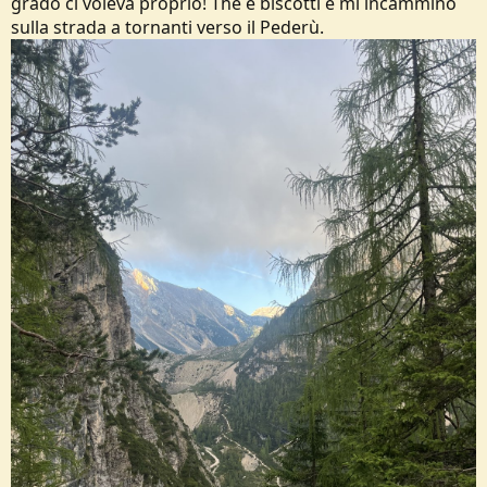
grado ci voleva proprio! The e biscotti e mi incammino
sulla strada a tornanti verso il Pederù.