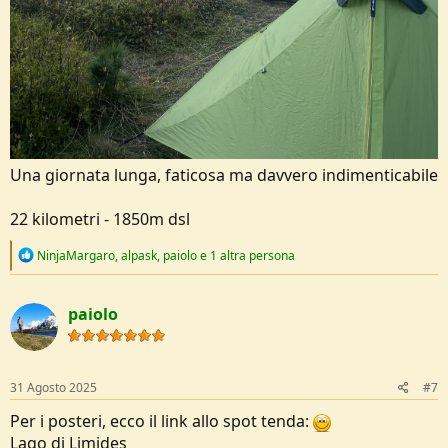
Una giornata lunga, faticosa ma davvero indimenticabile
22 kilometri - 1850m dsl
R
NinjaMargaro
,
alpask
,
paiolo
e 1 altra persona
e
a
c
paiolo
t
i
o
n
s
31 Agosto 2025
#7
:
Per i posteri, ecco il link allo spot tenda:
Lago di Limides