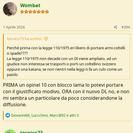
Wombat
1 Aprile 2026
#394
tecnico73 ha scritto:
Perché prima con la legge 110/1975 eri libero di portare armi coltelli
o spade????
La legge 110/1975 non decade con un Dl viene ampliato, ad un
giudice non interessa se trasporti o porti un coltellino svizzero
oppure una katana, se non rientri nella leggi ti fa un culo come un
paiolo
PRIMA un opinel 10 con blocco lama lo potevi portare
con il giustificato modivo, ORA con il nuovo DL no, e non
mi sembra un particolare da poco considerandone la
diffusione.
R
Giovanni66
,
Luccchino
,
MarciB92
e altri 5
e
a
c
tecnico73