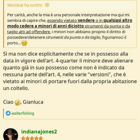
Wombat ha scritto:
Per carità, anche la mia è una personale interpretazione ma qui mi
sembra di capire che,
essendo vietato
vendere
o in
qualsiasi altro
modo cedere a minori di anni diciotto
strumenti da punta o da
taglio atti ad offendere
, i minori non abbiano proprio il diritto di
possedere/detenere
strumenti da punta o da taglio
, figuriamoci il
porto...
Sì ma non dice esplicitamente che se in possesso alla
data in vigore dell'art. 4-quarter il minore deve alienare
quanto già in suo possesso come non è indicato da
nessuna parte dell'art. 4, nelle varie "versioni", che è
vietato ai minori di portare fuori dalla propria abitazione
un coltello.
Ciao
, Gianluca
R
walterfishing
e
a
c
indianajones2
t
i