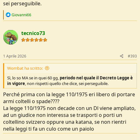
sei perseguibile.
chiacchiere da bar.
R
Giovanni66
e
a
c
tecnico73
t
i
o
n
s
1 Aprile 2026
#393
:
Wombat ha scritto:
Sì, lo so MA se in quei 60 gg,
periodo nel quale il Decreto Legge è
in vigore
, non rispetti quello che dice, sei perseguibile.
Perché prima con la legge 110/1975 eri libero di portare
armi coltelli o spade????
La legge 110/1975 non decade con un Dl viene ampliato,
ad un giudice non interessa se trasporti o porti un
coltellino svizzero oppure una katana, se non rientri
nella leggi ti fa un culo come un paiolo