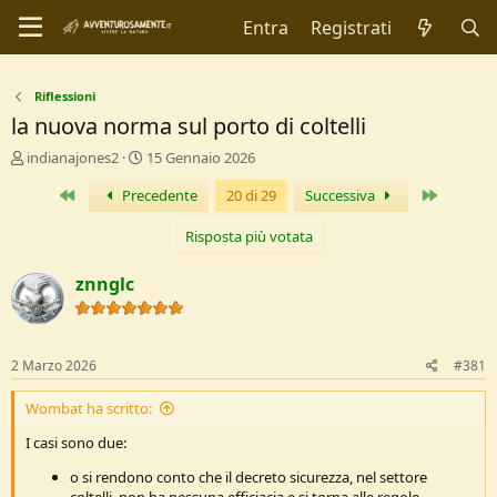
Entra
Registrati
Riflessioni
la nuova norma sul porto di coltelli
C
D
indianajones2
15 Gennaio 2026
r
a
Primo
Ultimo
Precedente
20 di 29
Successiva
e
t
a
a
t
d
Risposta più votata
o
i
r
I
znnglc
e
n
D
i
i
z
s
i
2 Marzo 2026
#381
c
o
u
Wombat ha scritto:
s
s
I casi sono due:
i
o
o si rendono conto che il decreto sicurezza, nel settore
n