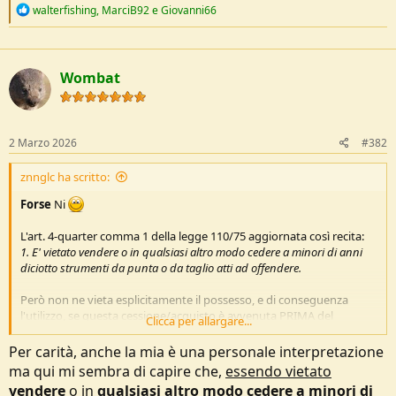
R
walterfishing
,
MarciB92
e
Giovanni66
e
a
c
t
Wombat
i
o
n
s
:
2 Marzo 2026
#382
znnglc ha scritto:
Forse
Ni
L'art. 4-quarter comma 1 della legge 110/75 aggiornata così recita:
1. E' vietato vendere o in qualsiasi altro modo cedere a minori di anni
diciotto strumenti da punta o da taglio atti ad offendere.
Però non ne vieta esplicitamente il possesso, e di conseguenza
l'utilizzo, se questa cessione/acquisto è avvenuta PRIMA del
Clicca per allargare...
25.02.26
Per carità, anche la mia è una personale interpretazione
Ciao
, Gianluca
ma qui mi sembra di capire che,
essendo vietato
vendere
o in
qualsiasi altro modo cedere a minori di
PS: ...... la mia è solo una interpretazione personale che non vuole