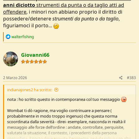
anni diciotto
strumenti da punta o da taglio atti ad
avere altro valore che scambiare due parole anziché della partita di
calcio sui coltelli. Nulla di più. Potrei sparare cazzate come piovesse.
offendere
, i minori non abbiano proprio il diritto di
possedere/detenere
strumenti da punta o da taglio
,
figuriamoci il porto...
R
walterfishing
e
a
c
Giovanni66
t
i
o
n
s
2 Marzo 2026
#383
:
indianajones2 ha scritto:
nota : ho scritto questo in contemporanea col tuo messaggio
Wombat ti dò ragione, ma voglio contrinuare a pensare (
probabilmente in modo troppo ingenuo) che questa norma
scoordinata dalla severità - direi- esemplare, nasconda in realtà il
messaggio alle forze dell'ordine : andate, controllate, perquisite,
valutate la situazione, il contesto, i precedenti della persona
controllata, il posto dove trovate il soggetto, se è da solo o con altri,