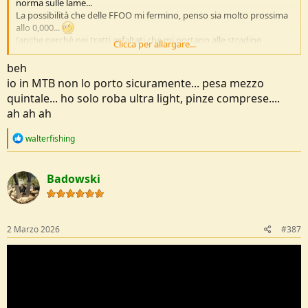
norma sulle lame...
La possibilità che delle FFOO mi fermino, penso sia molto prossima
allo 0,000...
(anche perchè nei tratti asfaltati che mi portano alle stradine
Clicca per allargare...
bianche, non supero i limiti di velocità
).
beh
io in MTB non lo porto sicuramente... pesa mezzo
quintale... ho solo roba ultra light, pinze comprese....
ah ah ah
R
walterfishing
e
a
c
Badowski
t
i
o
n
s
2 Marzo 2026
#387
: