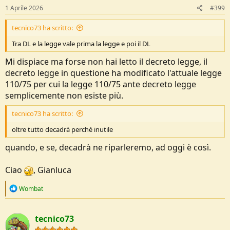
1 Aprile 2026
#399
tecnico73 ha scritto:
Tra DL e la legge vale prima la legge e poi il DL
Mi dispiace ma forse non hai letto il decreto legge, il
decreto legge in questione ha modificato l'attuale legge
110/75 per cui la legge 110/75 ante decreto legge
semplicemente non esiste più.
tecnico73 ha scritto:
oltre tutto decadrà perché inutile
quando, e se, decadrà ne riparleremo, ad oggi è così.
Ciao
, Gianluca
R
Wombat
e
a
c
tecnico73
t
i