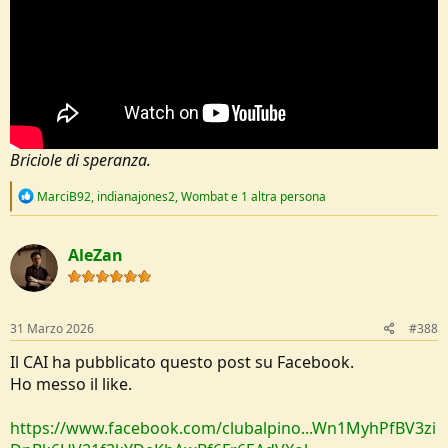
Briciole di speranza.
R
MarciB92
,
indianajones2
,
Wombat
e 1 altra persona
e
a
c
AleZan
t
i
o
n
s
31 Marzo 2026
#388
:
Il CAI ha pubblicato questo post su Facebook.
Ho messo il like.
https://www.facebook.com/clubalpino...Wn1MyhPfBV3zi