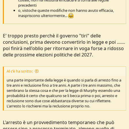
coltelli, non ha nessuna efficiacia e si torna alle regole
e
precedenti
o, vistoche queste modifiche non hanno avuto efficacia,
inaspriscono ulteriormente...
E' troppo presto perchè il governo "tiri" delle
conclusioni, prima devono convertirlo in legge e poi .......
poi finirà nell'oblio per ritornare in voga forse a ridosso
delle prossime elezioni politiche del 2027.
Al c'è ha scritto:
una parte importante della legge è quando si parla di arresto fino a
tre anni e reclusione fino a tre anni. A parte i tre anni massimo, che
sembrano la stessa cosa e che per la legge di Murphy essendo una
probabilità è certo che qualcuno se li becca prima o poi, arresto e
reclusione sono due cose abbastanza diverse su cui riflettere.
L'arresto lo rischierei ma la reclusione proprio no.
L'arresto è un provvedimento temporaneo che può
essere sino a processo terminato, almeno quello di