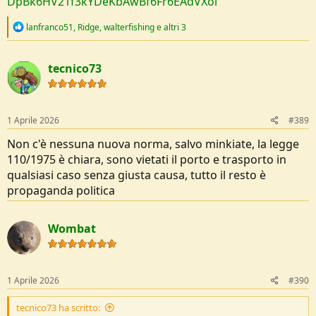
DpBk6HV21f3kYDeKbAwBf6Fr6EAdVXol
R
lanfranco51
,
Ridge
,
walterfishing
e altri 3
e
a
c
tecnico73
t
i
o
n
s
1 Aprile 2026
#389
:
Non c'è nessuna nuova norma, salvo minkiate, la legge
110/1975 è chiara, sono vietati il porto e trasporto in
qualsiasi caso senza giusta causa, tutto il resto è
propaganda politica
Wombat
1 Aprile 2026
#390
tecnico73 ha scritto: