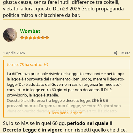
giusta causa, senza fare inutili differenze tra coltelli,
vietato, allora, questo DL n23 2026 è solo propaganda
politica misto a chiacchiere da bar.
Wombat
1 Aprile 2026
#392
tecnico73 ha scritto:
La differenza principale risiede nel soggetto emanante e nei tempi:
la legge è approvata dal Parlamento (iter lungo), mentre il decreto-
legge (DL) è adottato dal Governo in casi di urgenza (immediato),
convertito in legge entro 60 giorni per non decadere. Il DL è
provvisorio, la legge è stabile.
Questa è la differenza tra legge e decreto legge,
che è un
provvedimento d'urgenza non è legge
, se entro 60 giorni non
viene convertito decade, anche se viene convertito, il suddetto
Clicca per allargare...
decreto andrebbe ad ampliare in maniera inutile la legge
110/1975
che è molto semplice come legge, vietato fare il porto e il trasporto
Sì, lo so MA se in quei 60 gg,
periodo nel quale il
senza giusta causa, senza fare inutili differenze tra coltelli, vietato,
Decreto Legge è in vigore
, non rispetti quello che dice,
allora, questo DL n23 2026 è solo propaganda politica misto a