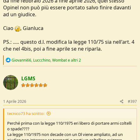
da fine febbraio 2026 a fine aprile 2026, quel stesso
Opinel non può più essere portato salvo finire davanti
ad un giudice.
Ciao
, Gianluca
PS.: ..... questo d.l. modifica la legge 110/75 sia nell'art. 4
che nel 4bis, poi a fine aprile se ne riparla.
R
Giovanni66
,
Luccchino
,
Wombat
e altri 2
e
a
c
LGMS
t
i
o
n
s
1 Aprile 2026
#397
:
tecnico73 ha scritto:
Perché prima con la legge 110/1975 eri libero di portare armi coltelli
o spade????
La legge 110/1975 non decade con un Dl viene ampliato, ad un
giudice non interessa se trasporti o porti un coltellino svizzero