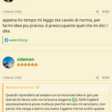
o
n
s
2 Marzo 2026
#385
:
appena ho tempo mi leggo sta cavolo di norma, per
farmi idea piu precisa. è preoccupante quel che mi dici /
dite.
R
walterfishing
e
a
c
t
sideman
i
o
n
s
:
2 Marzo 2026
#386
Wombat ha scritto:
Quando riprenderò ad andare con la mountain bike in giro per
sterrati (lo faccio solo con la buona stagione
), NON toglierò
assolutamente le pinze multiuso perchè nel caso mi servissero, non
penso che venga a darmi una mano il ggenio che ha scritto questa