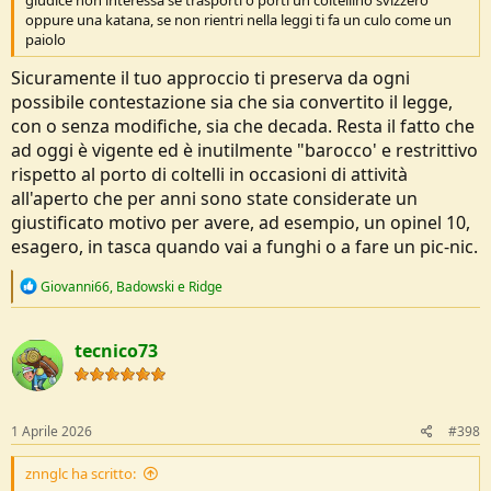
oppure una katana, se non rientri nella leggi ti fa un culo come un
paiolo
Sicuramente il tuo approccio ti preserva da ogni
possibile contestazione sia che sia convertito il legge,
con o senza modifiche, sia che decada. Resta il fatto che
ad oggi è vigente ed è inutilmente "barocco' e restrittivo
rispetto al porto di coltelli in occasioni di attività
all'aperto che per anni sono state considerate un
giustificato motivo per avere, ad esempio, un opinel 10,
esagero, in tasca quando vai a funghi o a fare un pic-nic.
R
Giovanni66
,
Badowski
e
Ridge
e
a
c
tecnico73
t
i
o
n
s
1 Aprile 2026
#398
:
znnglc ha scritto: