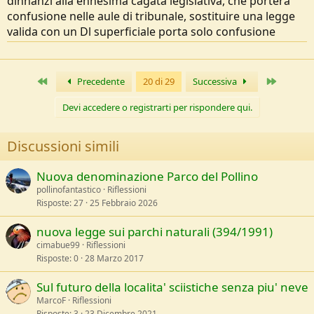
dinnanzi alla ennesima cagata legislativa, che porterà
confusione nelle aule di tribunale, sostituire una legge
valida con un Dl superficiale porta solo confusione
Primo
Ultimo
Precedente
20 di 29
Successiva
Devi accedere o registrarti per rispondere qui.
Discussioni simili
Nuova denominazione Parco del Pollino
pollinofantastico
Riflessioni
Risposte
27
25 Febbraio 2026
nuova legge sui parchi naturali (394/1991)
cimabue99
Riflessioni
Risposte
0
28 Marzo 2017
Sul futuro della localita' sciistiche senza piu' neve
MarcoF
Riflessioni
Risposte
3
23 Dicembre 2021