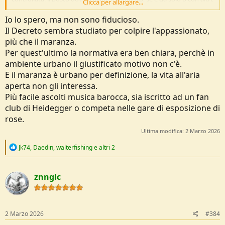
Clicca per allargare...
come vi risponde, l'età, l'aggressività, la disponibilità immediata del
coltello, la presenza di altri arnesi o attrezzi e ogni altro fattore utile
Io lo spero, ma non sono fiducioso.
a farsi un'idea di chi avete davanti. Ascoltate le sue giustificazioni e
Il Decreto sembra studiato per colpire l'appassionato,
poi decidete se rovinargli la vita o lasciar correre. Siamo nelle mani
più che il maranza.
del buonsenso delle FF.OO . Tutto sommato è un buonsenso con gli
Per quest'ultimo la normativa era ben chiara, perchè in
anni migliorato e , nel contesto sociale attuale, ritengo che sia ben
distinguibile un maranza o simile in borghese da uno come noi.
ambiente urbano il giustificato motivo non c'è.
Forse è per una certa fiducia nelle capacità delle FF.OO che continuo
E il maranza è urbano per definizione, la vita all'aria
a dimenticarmi o sottovalutare di avere una lama nello zaino...
aperta non gli interessa.
Più facile ascolti musica barocca, sia iscritto ad un fan
club di Heidegger o competa nelle gare di esposizione di
rose.
Ultima modifica:
2 Marzo 2026
R
Jk74
,
Daedin
,
walterfishing
e altri 2
e
a
c
znnglc
t
i
o
n
s
2 Marzo 2026
#384
: