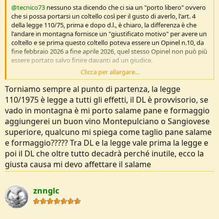
@tecnico73
nessuno sta dicendo che ci sia un "porto libero" ovvero
che si possa portarsi un coltello così per il gusto di averlo, l'art. 4
della legge 110/75, prima e dopo d.l., è chiaro, la differenza è che
l'andare in montagna fornisce un "giustificato motivo" per avere un
coltello e se prima questo coltello poteva essere un Opinel n.10, da
fine febbraio 2026 a fine aprile 2026, quel stesso Opinel non può più
essere portato salvo finire davanti ad un giudice.
Clicca per allargare...
Ciao
, Gianluca
Torniamo sempre al punto di partenza, la legge
110/1975 è legge a tutti gli effetti, il DL è provvisorio, se
vado in montagna è mi porto salame pane e formaggio
aggiungerei un buon vino Montepulciano o Sangiovese
superiore, qualcuno mi spiega come taglio pane salame
e formaggio????? Tra DL e la legge vale prima la legge e
poi il DL che oltre tutto decadrà perché inutile, ecco la
giusta causa mi devo affettare il salame
znnglc