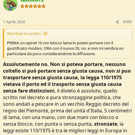
t
i
o
n
s
1 Aprile 2026
#395
:
Wombat ha scritto:
PRIMA un opinel 10 con blocco lama lo potevi portare con il
giustificato modivo, ORA con il nuovo DL no, e non mi sembra un
particolare da poco considerandone la diffusione.
Assolutamente no. Non si poteva portare, nessuno
coltello si può portare senza giusta causa, non si puo
trasportare senza giusta causa, la legga 110/1975
vietava il porto ed il trasporto senza giusta causa
senza fare distinzioni
, il divieto è assoluto, quello
scritto nel decreto e pura stronzaggine politica, che
sono andati a pescare in un vecchio Reggio decreto del
regno del Piemonte, prima del unità d'Italia, 5 centimetri
di lama, con una mano, con due mani con blocco o
senza blocco, con punta o senza punta,
stronzate
, la
leggi esiste 110/1975 è tra le migliori leggi in Europa in