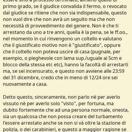
primo grado, se il giudice convalida il fermo, o revocato
dal giudice se ritiene che non sia indispensabile, questo
non vuol dire che non avrà un seguito ma che non
necessità di provvedimento del genere. Non è che ti
arrestano da uno a tre anni, quella è la pena, se le ff.oo.,
nel momento in cui rinvengono un coltello e valutano
che il giustificato motivo non è "giustificato", oppure
che il coltello non poteva uscire di casa (pugnale, per
esempio, o pieghevole con lama sup./uguale ai 5cm e
blocco della stessa etc etc), hanno la facoltà di arrestarti
ma, se sei incensurato, e questo non avviene alle 23:59
del 31 dicembre, credo che in meno di 12/24 ore sei
nuovamente a casa.
Detto questo, sinceramente, non parlo nè per averlo
vissuto nè per averlo solo "visto", per fortuna, ma
dubito fortemente che ad una persona normale, onesta,
sia un qualcosa che non possa creare del turbamento
l'essere arrestato anche se non si và oltre la stazione di
polizia, o dei carabinieri, e questo a maggior ragione se