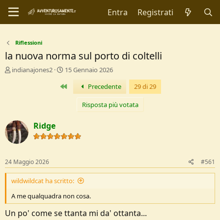
Entra
Registrati
Riflessioni
la nuova norma sul porto di coltelli
C
D
indianajones2
15 Gennaio 2026
r
a
Primo
Precedente
29 di 29
e
t
a
a
t
d
Risposta più votata
o
i
r
I
Ridge
e
n
D
i
i
z
s
i
24 Maggio 2026
#561
c
o
u
wildwildcat ha scritto:
s
s
A me qualquadra non cosa.
i
o
Un po' come se ttanta mi da' ottanta...
n