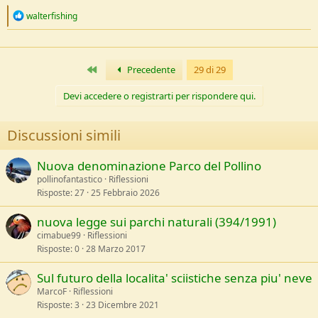
e
R
walterfishing
e
a
c
t
Primo
Precedente
29 di 29
i
o
n
Devi accedere o registrarti per rispondere qui.
s
:
Discussioni simili
Nuova denominazione Parco del Pollino
pollinofantastico
Riflessioni
Risposte
27
25 Febbraio 2026
nuova legge sui parchi naturali (394/1991)
cimabue99
Riflessioni
Risposte
0
28 Marzo 2017
Sul futuro della localita' sciistiche senza piu' neve
MarcoF
Riflessioni
Risposte
3
23 Dicembre 2021