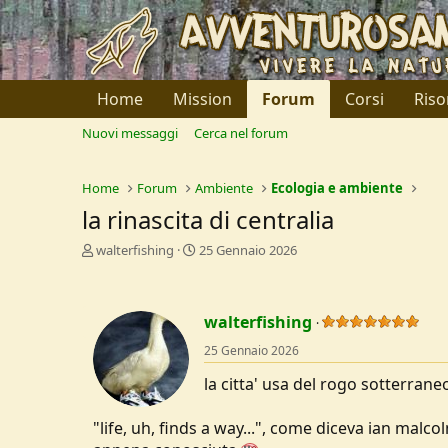
Home
Mission
Forum
Corsi
Riso
Nuovi messaggi
Cerca nel forum
Home
Forum
Ambiente
Ecologia e ambiente
la rinascita di centralia
C
D
walterfishing
25 Gennaio 2026
r
a
e
t
a
a
walterfishing
t
d
o
i
25 Gennaio 2026
r
I
e
n
la citta' usa del rogo sotterrane
D
i
i
z
"life, uh, finds a way...", come diceva ian mal
s
i
c
o