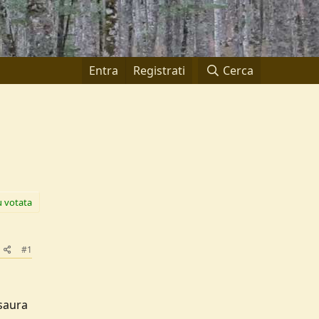
Entra
Registrati
Cerca
ù votata
#1
osaura