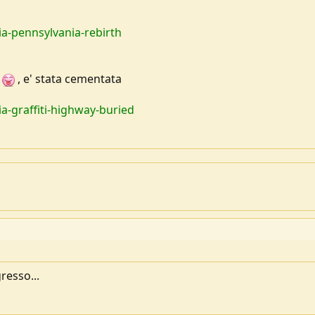
ia-pennsylvania-rebirth
i
, e' stata cementata
a-graffiti-highway-buried
resso...