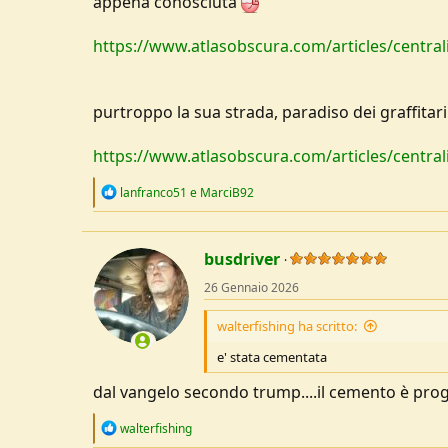
appena conosciuta
u
s
https://www.atlasobscura.com/articles/central
s
i
o
n
purtroppo la sua strada, paradiso dei graffitar
e
https://www.atlasobscura.com/articles/centrali
R
lanfranco51
e
MarciB92
e
a
c
t
busdriver
i
o
26 Gennaio 2026
n
s
walterfishing ha scritto:
:
e' stata cementata
dal vangelo secondo trump....il cemento è prog
R
walterfishing
e