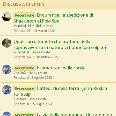
o
Discussioni simili
n
s
:
Endurance, la spedizione di
Recensione
Shackleton al Polo Sud
Montinvisibili
Libri e riviste
Risposte
27
10 Marzo 2022
Quali libri o fumetti che trattano della
sopravvivenza in natura vi hanno più colpito?
wildwildcat
Libri e riviste
Risposte
54
1 Dicembre 2025
I samaritani della roccia
Recensione
AlessioD
Libri e riviste
Risposte
0
5 Agosto 2023
Cattedrali della terra - John Ruskin
Recensione
sulle Alpi
AlessioD
Libri e riviste
Risposte
0
25 Luglio 2021
La via della montagna - Un cammino
Recensione