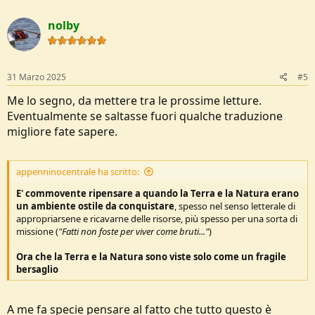
a
c
nolby
t
i
o
n
s
31 Marzo 2025
#5
:
Me lo segno, da mettere tra le prossime letture.
Eventualmente se saltasse fuori qualche traduzione
migliore fate sapere.
appenninocentrale ha scritto:
E' commovente ripensare a quando la Terra e la Natura erano
un ambiente ostile da conquistare
, spesso nel senso letterale di
appropriarsene e ricavarne delle risorse, più spesso per una sorta di
missione (
"Fatti non foste per viver come bruti..."
)
Ora che la Terra e la Natura sono viste solo come un fragile
bersaglio
A me fa specie pensare al fatto che tutto questo è