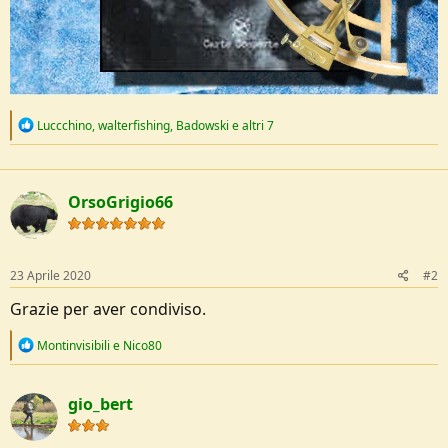
R
Luccchino
,
walterfishing
,
Badowski
e altri 7
e
a
c
t
OrsoGrigio66
i
o
n
s
:
23 Aprile 2020
#2
Grazie per aver condiviso.
R
Montinvisibili
e
Nico80
e
a
c
gio_bert
t
i
o