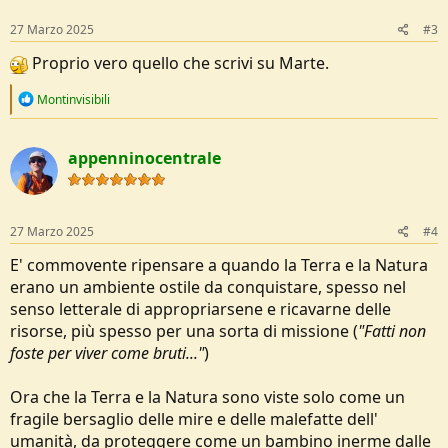
n
s
27 Marzo 2025
#3
:
Proprio vero quello che scrivi su Marte.
R
Montinvisibili
e
a
c
appenninocentrale
t
i
o
n
s
27 Marzo 2025
#4
:
E' commovente ripensare a quando la Terra e la Natura
erano un ambiente ostile da conquistare, spesso nel
senso letterale di appropriarsene e ricavarne delle
risorse, più spesso per una sorta di missione (
"Fatti non
foste per viver come bruti..."
)
Ora che la Terra e la Natura sono viste solo come un
fragile bersaglio delle mire e delle malefatte dell'
umanità, da proteggere come un bambino inerme dalle