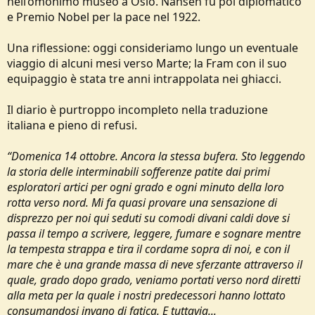
nell’omonimo museo a Oslo. Nansen fu poi diplomatico
e Premio Nobel per la pace nel 1922.
Una riflessione: oggi consideriamo lungo un eventuale
viaggio di alcuni mesi verso Marte; la Fram con il suo
equipaggio è stata tre anni intrappolata nei ghiacci.
Il diario è purtroppo incompleto nella traduzione
italiana e pieno di refusi.
“Domenica 14 ottobre. Ancora la stessa bufera. Sto leggendo
la storia delle interminabili sofferenze patite dai primi
esploratori artici per ogni grado e ogni minuto della loro
rotta verso nord. Mi fa quasi provare una sensazione di
disprezzo per noi qui seduti su comodi divani caldi dove si
passa il tempo a scrivere, leggere, fumare e sognare mentre
la tempesta strappa e tira il cordame sopra di noi, e con il
mare che è una grande massa di neve sferzante attraverso il
quale, grado dopo grado, veniamo portati verso nord diretti
alla meta per la quale i nostri predecessori hanno lottato
consumandosi invano di fatica. E tuttavia...