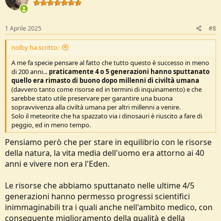
i
o
n
s
1 Aprile 2025
#8
:
nolby ha scritto:
A me fa specie pensare al fatto che tutto questo è successo in meno
di 200 anni...
praticamente 4 o 5 generazioni hanno sputtanato
quello era rimasto di buono dopo millenni di civiltà umana
(davvero tanto come risorse ed in termini di inquinamento) e che
sarebbe stato utile preservare per garantire una buona
sopravvivenza alla civiltà umana per altri millenni a venire.
Solo il meteorite che ha spazzato via i dinosauri è riuscito a fare di
peggio, ed in meno tempo.
Pensiamo però che per stare in equilibrio con le risorse
della natura, la vita media dell'uomo era attorno ai 40
anni e vivere non era l'Eden.
Le risorse che abbiamo sputtanato nelle ultime 4/5
generazioni hanno permesso progressi scientifici
inimmaginabili tra i quali anche nell'ambito medico, con
conseguente miglioramento della qualità e della