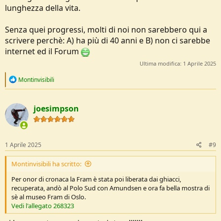
lunghezza della vita.
Senza quei progressi, molti di noi non sarebbero qui a
scrivere perchè: A) ha più di 40 anni e B) non ci sarebbe
internet ed il Forum
Ultima modifica:
1 Aprile 2025
R
Montinvisibili
e
a
c
joesimpson
t
i
o
n
s
1 Aprile 2025
#9
:
Montinvisibili ha scritto:
Per onor di cronaca la Fram è stata poi liberata dai ghiacci,
recuperata, andò al Polo Sud con Amundsen e ora fa bella mostra di
sè al museo Fram di Oslo.
Vedi l'allegato 268323