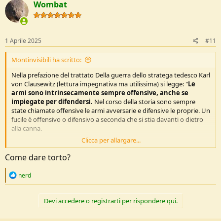
Wombat
i
o
n
s
:
1 Aprile 2025
#11
Montinvisibili ha scritto:
Nella prefazione del trattato Della guerra dello stratega tedesco Karl
von Clausewitz (lettura impegnativa ma utilissima) si legge: "
Le
armi sono intrinsecamente sempre offensive, anche se
impiegate per difendersi.
Nel corso della storia sono sempre
state chiamate offensive le armi avversarie e difensive le proprie. Un
fucile è offensivo o difensivo a seconda che si stia davanti o dietro
alla canna.
Clicca per allargare...
Il dannato Charles Bukowski scriveva in Panino al prosciutto: "
Non
esistono guerre giuste e guerre sbagliate.
Una guerra è
Come dare torto?
sbagliata solo quando la si perde. Tutte le guerre sono state
combattute in nome di una giusta Causa da entrambe le parti. Ma
R
nerd
solo la Causa dei vincitori diventa Nobile, per la storia. Non si tratta
e
di chi ha torto e di chi ha ragione, ma solo di chi possiede i migliori
a
c
generali e il miglior esercito!"
Devi accedere o registrarti per rispondere qui.
t
i