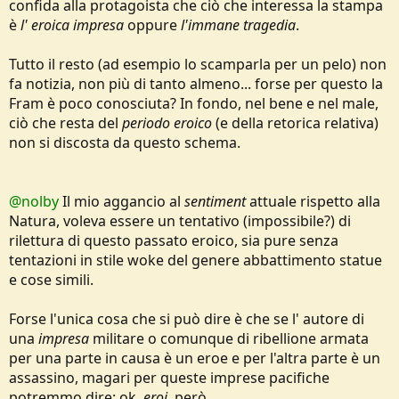
confida alla protagoista che ciò che interessa la stampa
è
l' eroica impresa
oppure
l'immane tragedia
.
Tutto il resto (ad esempio lo scamparla per un pelo) non
fa notizia, non più di tanto almeno... forse per questo la
Fram è poco conosciuta? In fondo, nel bene e nel male,
ciò che resta del
periodo eroico
(e della retorica relativa)
non si discosta da questo schema.
@nolby
Il mio aggancio al
sentiment
attuale rispetto alla
Natura, voleva essere un tentativo (impossibile?) di
rilettura di questo passato eroico, sia pure senza
tentazioni in stile woke del genere abbattimento statue
e cose simili.
Forse l'unica cosa che si può dire è che se l' autore di
una
impresa
militare o comunque di ribellione armata
per una parte in causa è un eroe e per l'altra parte è un
assassino, magari per queste imprese pacifiche
potremmo dire: ok,
eroi
, però....