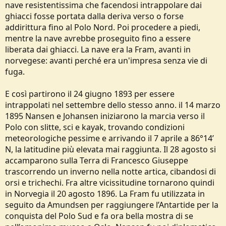
nave resistentissima che facendosi intrappolare dai
e
ghiacci fosse portata dalla deriva verso o forse
addirittura fino al Polo Nord. Poi procedere a piedi,
mentre la nave avrebbe proseguito fino a essere
liberata dai ghiacci. La nave era la Fram, avanti in
norvegese: avanti perché era un'impresa senza vie di
fuga.
E così partirono il 24 giugno 1893 per essere
intrappolati nel settembre dello stesso anno. il 14 marzo
1895 Nansen e Johansen iniziarono la marcia verso il
Polo con slitte, sci e kayak, trovando condizioni
meteorologiche pessime e arrivando il 7 aprile a 86°14’
N, la latitudine più elevata mai raggiunta. Il 28 agosto si
accamparono sulla Terra di Francesco Giuseppe
trascorrendo un inverno nella notte artica, cibandosi di
orsi e trichechi. Fra altre vicissitudine tornarono quindi
in Norvegia il 20 agosto 1896. La Fram fu utilizzata in
seguito da Amundsen per raggiungere l’Antartide per la
conquista del Polo Sud e fa ora bella mostra di se