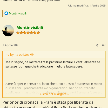
Ultima modifica:
1 Aprile 2025
R
Montinvisibili
e
a
c
Montinvisibili
t
i
o
n
s
1 Aprile 2025
#7
:
nolby ha scritto:
Me lo segno, da mettere tra le prossime letture. Eventualmente se
saltasse fuori qualche traduzione migliore fate sapere.
A me fa specie pensare al fatto che tutto questo è successo in meno
di 200 anni... praticamente 4 o 5 generazioni hanno sputtanato
quello era rimasto di buono dopo millenni di civiltà umana (davvero
Clicca per allargare...
tanto come risorse ed in termini di inquinamento) e che sarebbe
stato utile preservare per garantire una buona sopravvivenza alla
Per onor di cronaca la Fram è stata poi liberata dai
civiltà umana per altri millenni a venire.
ghiacci, recuperata, andò al Polo Sud con Amundsen e