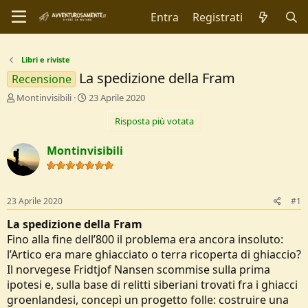
Entra
Registrati
Libri e riviste
La spedizione della Fram
Recensione
C
D
Montinvisibili
23 Aprile 2020
r
a
Risposta più votata
e
t
a
a
t
d
Montinvisibili
o
i
r
I
e
n
D
i
23 Aprile 2020
#1
i
z
s
i
La spedizione della Fram
c
o
Fino alla fine dell’800 il problema era ancora insoluto:
u
l’Artico era mare ghiacciato o terra ricoperta di ghiaccio?
s
Il norvegese Fridtjof Nansen scommise sulla prima
s
i
ipotesi e, sulla base di relitti siberiani trovati fra i ghiacci
o
groenlandesi, concepì un progetto folle: costruire una
n