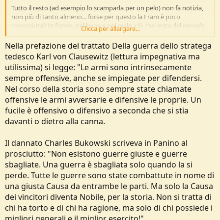
Tutto il resto (ad esempio lo scamparla per un pelo) non fa notizia,
non più di tanto almeno... forse per questo la Fram è poco
conosciuta? In fondo, nel bene e nel male, ciò che resta del
periodo
Clicca per allargare...
eroico
(e della retorica relativa) non si discosta da questo schema.
Nella prefazione del trattato Della guerra dello stratega
tedesco Karl von Clausewitz (lettura impegnativa ma
@nolby
Il mio aggancio al
sentiment
attuale rispetto alla Natura,
utilissima) si legge: "Le armi sono intrinsecamente
voleva essere un tentativo (impossibile?) di rilettura di questo
sempre offensive, anche se impiegate per difendersi.
passato eroico, sia pure senza tentazioni in stile woke del genere
abbattimento statue e cose simili.
Nel corso della storia sono sempre state chiamate
offensive le armi avversarie e difensive le proprie. Un
Forse l'unica cosa che si può dire è che se l' autore di una
impresa
fucile è offensivo o difensivo a seconda che si stia
militare o comunque di ribellione armata per una parte in causa è
davanti o dietro alla canna.
un eroe e per l'altra parte è un assassino, magari per queste imprese
pacifiche potremmo dire: ok,
eroi
, però....
Il dannato Charles Bukowski scriveva in Panino al
prosciutto: "Non esistono guerre giuste e guerre
sbagliate. Una guerra è sbagliata solo quando la si
perde. Tutte le guerre sono state combattute in nome di
una giusta Causa da entrambe le parti. Ma solo la Causa
dei vincitori diventa Nobile, per la storia. Non si tratta di
chi ha torto e di chi ha ragione, ma solo di chi possiede i
migliori generali e il miglior esercito!"