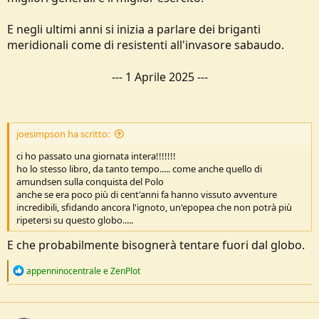
E negli ultimi anni si inizia a parlare dei briganti
meridionali come di resistenti all'invasore sabaudo.
---
1 Aprile 2025
---
joesimpson ha scritto:
ci ho passato una giornata intera!!!!!!!
ho lo stesso libro, da tanto tempo..... come anche quello di
amundsen sulla conquista del Polo
anche se era poco più di cent'anni fa hanno vissuto avventure
incredibili, sfidando ancora l'ignoto, un'epopea che non potrà più
ripetersi su questo globo.....
E che probabilmente bisognerà tentare fuori dal globo.
R
appenninocentrale
e
ZenPlot
e
a
c
t