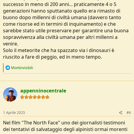
successo in meno di 200 anni... praticamente 4 o 5
generazioni hanno sputtanato quello era rimasto di
buono dopo millenni di civiltà umana (davvero tanto
come risorse ed in termini di inquinamento) e che
sarebbe stato utile preservare per garantire una buona
sopravvivenza alla civiltà umana per altri millenni a
venire.
Solo il meteorite che ha spazzato via i dinosauri è
riuscito a fare di peggio, ed in meno tempo.
R
Montinvisibili
e
a
c
t
appenninocentrale
i
o
n
s
:
1 Aprile 2025
#6
Nel film "The North Face" uno dei giornalisti testimoni
dei tentativi di salvataggio degli alpinisti ormai morenti