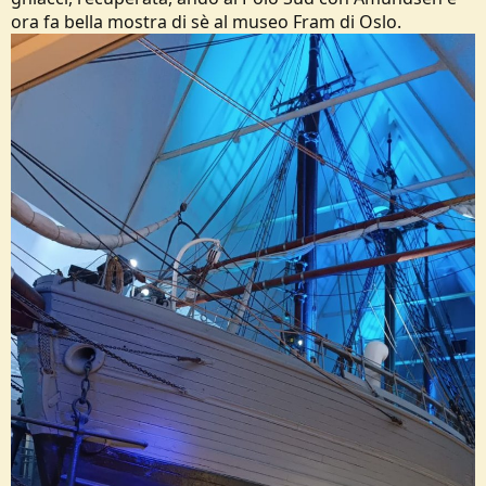
Solo il meteorite che ha spazzato via i dinosauri è riuscito a fare di
ora fa bella mostra di sè al museo Fram di Oslo.
peggio, ed in meno tempo.