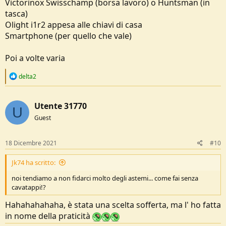
Victorinox Swisschamp (borsa lavoro) o Huntsman (in
tasca)
Olight i1r2 appesa alle chiavi di casa
Smartphone (per quello che vale)
Poi a volte varia
R
delta2
e
a
c
Utente 31770
t
U
i
Guest
o
n
s
18 Dicembre 2021
#10
:
Jk74 ha scritto:
noi tendiamo a non fidarci molto degli astemi... come fai senza
cavatappi!?
Hahahahahaha, è stata una scelta sofferta, ma l' ho fatta
in nome della praticità