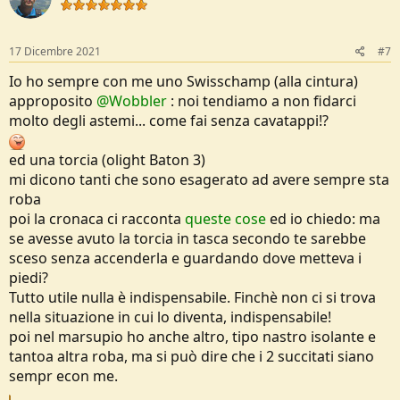
i
o
n
s
17 Dicembre 2021
#7
:
Io ho sempre con me uno Swisschamp (alla cintura)
approposito
@Wobbler
: noi tendiamo a non fidarci
molto degli astemi... come fai senza cavatappi!?
ed una torcia (olight Baton 3)
mi dicono tanti che sono esagerato ad avere sempre sta
roba
poi la cronaca ci racconta
queste cose
ed io chiedo: ma
se avesse avuto la torcia in tasca secondo te sarebbe
sceso senza accenderla e guardando dove metteva i
piedi?
Tutto utile nulla è indispensabile. Finchè non ci si trova
nella situazione in cui lo diventa, indispensabile!
poi nel marsupio ho anche altro, tipo nastro isolante e
tantoa altra roba, ma si può dire che i 2 succitati siano
sempr econ me.