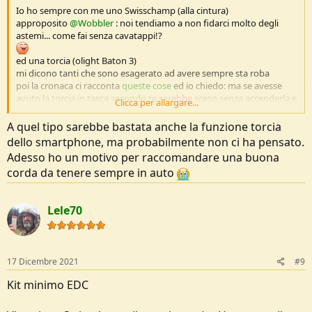
Io ho sempre con me uno Swisschamp (alla cintura)
approposito
@Wobbler
: noi tendiamo a non fidarci molto degli
astemi... come fai senza cavatappi!?
ed una torcia (olight Baton 3)
mi dicono tanti che sono esagerato ad avere sempre sta roba
poi la cronaca ci racconta
queste cose
ed io chiedo: ma se avesse
avuto la torcia in tasca secondo te sarebbe sceso senza accenderla e
Clicca per allargare...
guardando dove metteva i piedi?
Tutto utile nulla è indispensabile. Finchè non ci si trova nella
A quel tipo sarebbe bastata anche la funzione torcia
situazione in cui lo diventa, indispensabile!
dello smartphone, ma probabilmente non ci ha pensato.
poi nel marsupio ho anche altro, tipo nastro isolante e tantoa altra
Adesso ho un motivo per raccomandare una buona
roba, ma si può dire che i 2 succitati siano sempr econ me.
corda da tenere sempre in auto
Lele70
17 Dicembre 2021
#9
Kit minimo EDC