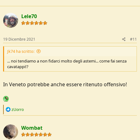
Lele70
19 Dicembre 2021
#11
Jk74 ha scritto:
... noi tendiamo a non fidarci molto degli astemi... come fai senza
cavatappi!?
In Veneto potrebbe anche essere ritenuto offensivo!
R
zUorro
e
a
c
Wombat
t
i
o