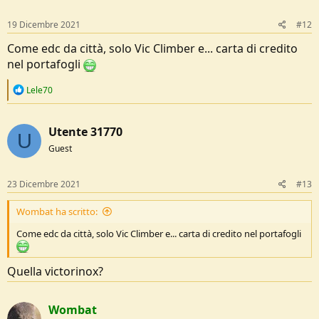
n
s
19 Dicembre 2021
#12
:
Come edc da città, solo Vic Climber e... carta di credito
nel portafogli
R
Lele70
e
a
c
Utente 31770
t
U
i
Guest
o
n
s
23 Dicembre 2021
#13
:
Wombat ha scritto:
Come edc da città, solo Vic Climber e... carta di credito nel portafogli
Quella victorinox?
Wombat