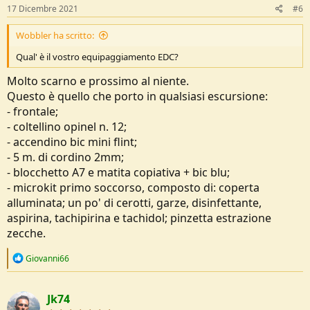
17 Dicembre 2021
#6
Wobbler ha scritto:
Qual' è il vostro equipaggiamento EDC?
Molto scarno e prossimo al niente.
Questo è quello che porto in qualsiasi escursione:
- frontale;
- coltellino opinel n. 12;
- accendino bic mini flint;
- 5 m. di cordino 2mm;
- blocchetto A7 e matita copiativa + bic blu;
- microkit primo soccorso, composto di: coperta
alluminata; un po' di cerotti, garze, disinfettante,
aspirina, tachipirina e tachidol; pinzetta estrazione
zecche.
R
Giovanni66
e
a
c
Jk74
t