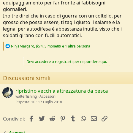
equipaggiamento per far fronte ai fabbisogni
portandomi sempre dietro una grande sciarpa.
giornalieri.
Abito in una zona pianeggiante e temperata dove in dieci chilometri
Inoltre direi che in caso di guerra con un coltello, per
si raggiunge tutto e le strade sono buone, la gente è cordiale. Forse
grosso che possa essere, ti tagli giusto il salame e la
per questo non sento il bisogno di un edc particolarmente raffinato.
legna, per autodifesa è abbastanza inutile, visto che i
Se dovesse scoppiare una guerra mentre sono fuori casa non credo
soldati girano con fucili automatici.
che un coltellino svizzero mi salverebbe la vita. Semmai dovrei
essere io capace di capire come comportarmi.
R
NinjaMargaro
,
Jk74
,
Simone89
e 1 altra persona
e
a
c
Devi accedere o registrarti per rispondere qui.
t
i
o
Discussioni simili
n
s
:
ripristino vecchia attrezzatura da pesca
walterfishing
Accessori
Risposte
10
17 Luglio 2018
facebook
Twitter
Reddit
Pinterest
Tumblr
WhatsApp
e-mail
Link
Condividi:
Accessori