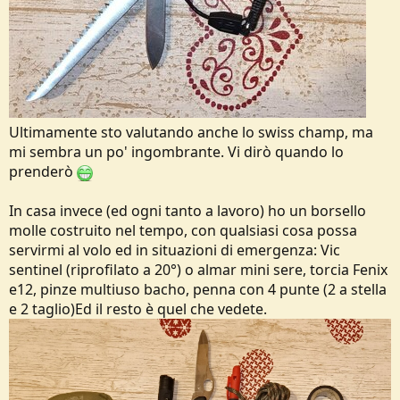
Ultimamente sto valutando anche lo swiss champ, ma
mi sembra un po' ingombrante. Vi dirò quando lo
prenderò
In casa invece (ed ogni tanto a lavoro) ho un borsello
molle costruito nel tempo, con qualsiasi cosa possa
servirmi al volo ed in situazioni di emergenza: Vic
sentinel (riprofilato a 20°) o almar mini sere, torcia Fenix
e12, pinze multiuso bacho, penna con 4 punte (2 a stella
e 2 taglio)Ed il resto è quel che vedete.