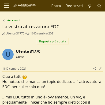
Entra
Registrati
Accessori
La vostra attrezzatura EDC
C
D
Utente 31770
16 Dicembre 2021
r
a
Risposta più votata
e
t
a
a
t
d
Utente 31770
U
o
i
Guest
r
I
e
n
D
i
16 Dicembre 2021
#1
i
z
s
i
Ciao a tutti
c
o
Ho notato che manca un topic dedicato all' attrezzatura
u
EDC, per cui eccolo qua!
s
s
i
Il mio EDC tutto in uno è (ovviamente) un Vic, e
o
precisamente l' hiker che ho sempre dietro: con il
n