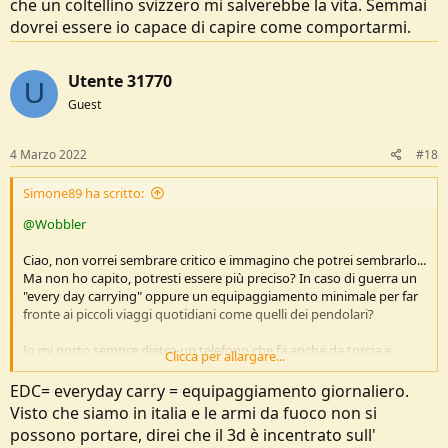
che un coltellino svizzero mi salverebbe la vita. Semmai
dovrei essere io capace di capire come comportarmi.
Utente 31770
U
Guest
4 Marzo 2022
#18
Simone89 ha scritto:
@Wobbler
Ciao, non vorrei sembrare critico e immagino che potrei sembrarlo...
Ma non ho capito, potresti essere più preciso? In caso di guerra un
"every day carrying" oppure un equipaggiamento minimale per far
fronte ai piccoli viaggi quotidiani come quelli dei pendolari?
Io mi porto sempre dietro un telefono che fa anche da torcia e
Clicca per allargare...
quando sono in bici anche una pompetta e un paio di chiavi inglesi
e un poncho.
EDC= everyday carry = equipaggiamento giornaliero.
Visto che siamo in italia e le armi da fuoco non si
Inoltre quando ero in montagna mi portavo sempre una giacca
possono portare, direi che il 3d è incentrato sull'
appena più pesante del necessario, abitudine che ho conservato