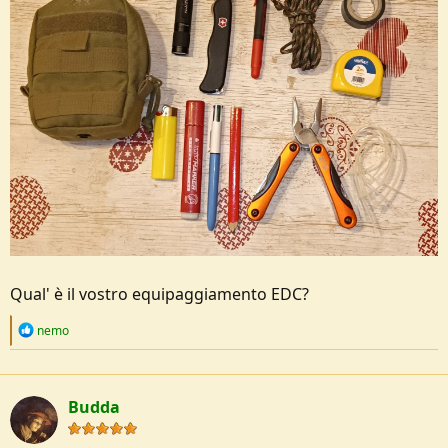
Qual' è il vostro equipaggiamento EDC?
R
nemo
e
a
c
t
Budda
i
o
n