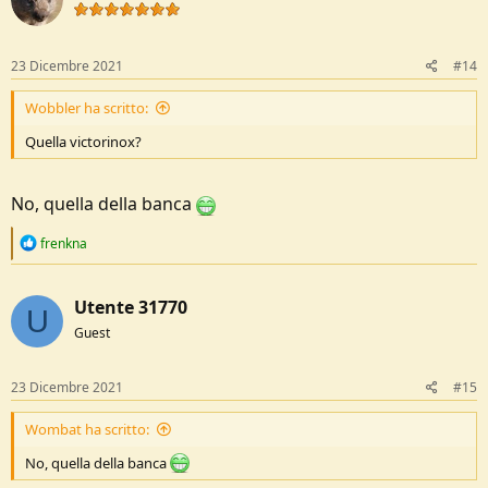
23 Dicembre 2021
#14
Wobbler ha scritto:
Quella victorinox?
No, quella della banca
R
frenkna
e
a
c
Utente 31770
t
U
i
Guest
o
n
s
23 Dicembre 2021
#15
:
Wombat ha scritto:
No, quella della banca