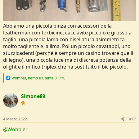
Abbiamo una piccola pinza con accessori della
leatherman con forbicine, cacciavite piccolo e grosso a
taglio, una piccola lama con bisellatura asimmetrica
molto tagliente e la lima. Poi un piccolo cavatappi, uno
stuzzicadenti (perché è sempre un casino trovare quelli
di legno), una piccola luce ma di discreta potenza della
olight e il mitico triplex che ha sostituito il bic piccolo.
R
Wombat
,
nemo
e
Utente 31770
e
a
c
Simone89
t
i
o
n
s
4 Marzo 2022
#17
:
@Wobbler