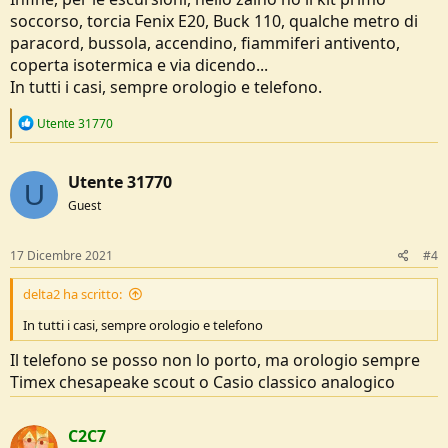
soccorso, torcia Fenix E20, Buck 110, qualche metro di
paracord, bussola, accendino, fiammiferi antivento,
coperta isotermica e via dicendo...
In tutti i casi, sempre orologio e telefono.
R
Utente 31770
e
a
c
Utente 31770
t
U
i
Guest
o
n
s
17 Dicembre 2021
#4
:
delta2 ha scritto:
In tutti i casi, sempre orologio e telefono
Il telefono se posso non lo porto, ma orologio sempre
Timex chesapeake scout o Casio classico analogico
C2C7