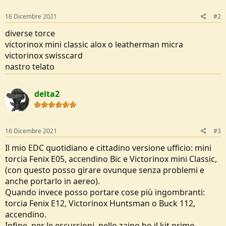
s
:
16 Dicembre 2021
#2
diverse torce
victorinox mini classic alox o leatherman micra
victorinox swisscard
nastro telato
delta2
16 Dicembre 2021
#3
Il mio EDC quotidiano e cittadino versione ufficio: mini
torcia Fenix E05, accendino Bic e Victorinox mini Classic,
(con questo posso girare ovunque senza problemi e
anche portarlo in aereo).
Quando invece posso portare cose più ingombranti:
torcia Fenix E12, Victorinox Huntsman o Buck 112,
accendino.
Infine, per le escursioni, nello zaino ho il kit primo