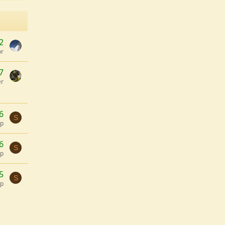
2
or
7
er
6
S
lp
6
S
lp
5
S
lp