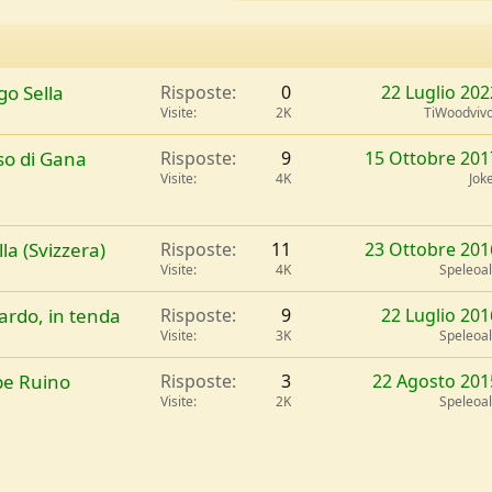
go Sella
Risposte
0
22 Luglio 202
Visite
2K
TiWoodviv
so di Gana
Risposte
9
15 Ottobre 201
Visite
4K
Jok
a (Svizzera)
Risposte
11
23 Ottobre 201
Visite
4K
Speleoa
ardo, in tenda
Risposte
9
22 Luglio 201
Visite
3K
Speleoa
pe Ruino
Risposte
3
22 Agosto 201
Visite
2K
Speleoa
l
Link