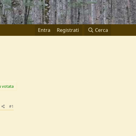
Entra
Registrati
Cerca
ù votata
#1