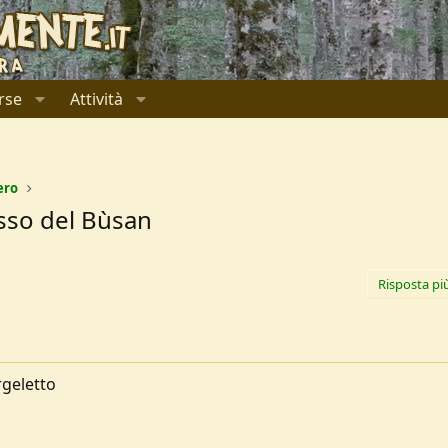
rse
Attività
ero
asso del Bùsan
Risposta pi
rgeletto