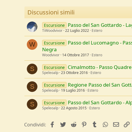
Discussioni simili
Passo del San Gottardo - La
Escursione
TiWoodvivor
22 Luglio 2022
Estero
Passo del Lucomagno - Pas
Escursione
W
Negra
Woodvivor
14 Ottobre 2017
Estero
Cimalmotto - Passo Quadrell
Escursione
S
Speleoalp
23 Ottobre 2016
Estero
Regione Passo del San Gott
Escursione
S
Speleoalp
19 Luglio 2016
Estero
Passo del San Gottardo - Al
Escursione
S
Speleoalp
22 Agosto 2015
Estero
facebook
Twitter
Reddit
Pinterest
Tumblr
WhatsApp
e-mai
Condividi: