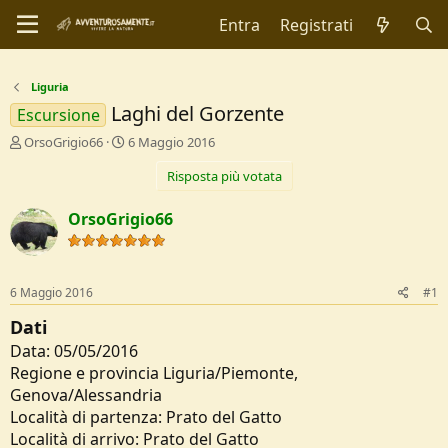
Entra
Registrati
Liguria
Laghi del Gorzente
Escursione
C
D
OrsoGrigio66
6 Maggio 2016
r
a
Risposta più votata
e
t
a
a
t
d
OrsoGrigio66
o
i
r
I
e
n
D
i
6 Maggio 2016
#1
i
z
s
i
Dati
c
o
Data: 05/05/2016
u
Regione e provincia Liguria/Piemonte,
s
Genova/Alessandria
s
i
Località di partenza: Prato del Gatto
o
Località di arrivo: Prato del Gatto
n