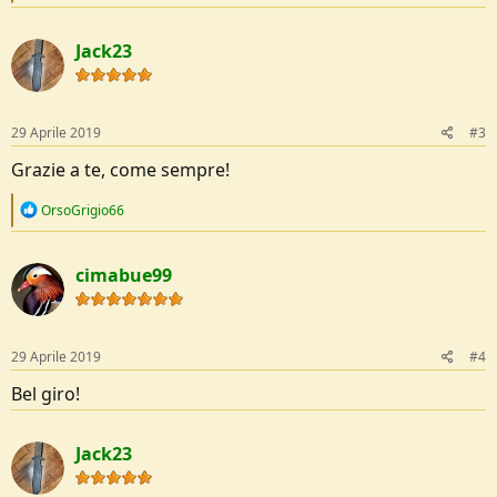
e
a
c
Jack23
t
i
o
n
s
29 Aprile 2019
#3
:
Grazie a te, come sempre!
R
OrsoGrigio66
e
a
c
cimabue99
t
i
o
n
s
29 Aprile 2019
#4
:
Bel giro!
Jack23