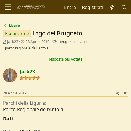
Entra
Registrati
Liguria
Lago del Brugneto
Escursione
C
D
T
Jack23
28 Aprile 2019
brugneto
lago
r
a
a
parco regionale dell'antola
e
t
g
a
a
Risposta più votata
t
d
o
i
Jack23
r
I
e
n
D
i
i
z
28 Aprile 2019
#1
s
i
c
o
Parchi della Liguria
u
Parco Regionale dell'Antola
s
s
Dati
i
o
n