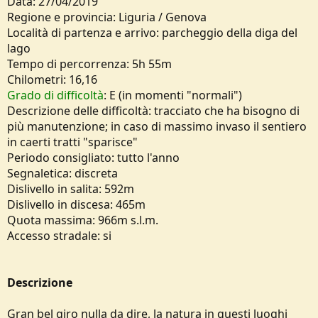
Data: 27/04/2019
e
Regione e provincia: Liguria / Genova
Località di partenza e arrivo: parcheggio della diga del
lago
Tempo di percorrenza: 5h 55m
Chilometri: 16,16
Grado di difficoltà
: E (in momenti "normali")
Descrizione delle difficoltà: tracciato che ha bisogno di
più manutenzione; in caso di massimo invaso il sentiero
in caerti tratti "sparisce"
Periodo consigliato: tutto l'anno
Segnaletica: discreta
Dislivello in salita: 592m
Dislivello in discesa: 465m
Quota massima: 966m s.l.m.
Accesso stradale: si
Descrizione
Gran bel giro nulla da dire, la natura in questi luoghi