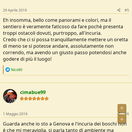
29 Aprile 2019
#5
Eh insomma, bello come panorami e colori, ma il
sentiero è veramente faticoso da fare pochè presenta
troppi ostacoli dovuti, purtroppo, all'incuria.
Credo che ci si possa tranquillamente mettere un oretta
di meno se si potesse andare, assolutamente non
correndo, ma avendo un giusto passo potendosi anche
godere di più il luogo!
R
Nico80
e
a
c
t
cimabue99
i
o
n
s
:
1 Maggio 2019
#6
Guarda anche io sto a Genova e l'incuria dei boschi non
è che mi meraviglia, si parla tanto di ambiente ma