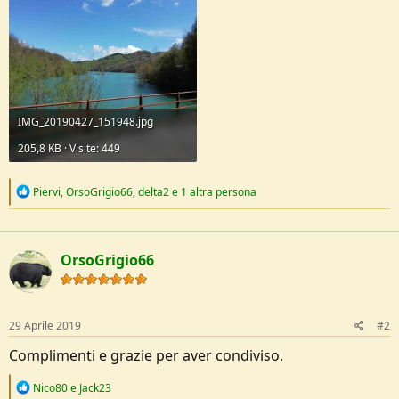
IMG_20190427_151948.jpg
205,8 KB · Visite: 449
R
Piervi
,
OrsoGrigio66
,
delta2
e 1 altra persona
e
a
c
t
OrsoGrigio66
i
o
n
s
:
29 Aprile 2019
#2
Complimenti e grazie per aver condiviso.
R
Nico80
e
Jack23