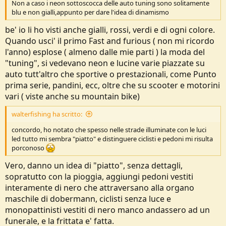
Non a caso i neon sottoscocca delle auto tuning sono solitamente
blu e non gialli,appunto per dare l'idea di dinamismo
be' io li ho visti anche gialli, rossi, verdi e di ogni colore.
Quando usci' il primo Fast and furious ( non mi ricordo
l'anno) esplose ( almeno dalle mie parti ) la moda del
"tuning", si vedevano neon e lucine varie piazzate su
auto tutt'altro che sportive o prestazionali, come Punto
prima serie, pandini, ecc, oltre che su scooter e motorini
vari ( viste anche su mountain bike)
walterfishing ha scritto:
concordo, ho notato che spesso nelle strade illuminate con le luci
led tutto mi sembra "piatto" e distinguere ciclisti e pedoni mi risulta
porconoso
Vero, danno un idea di "piatto", senza dettagli,
sopratutto con la pioggia, aggiungi pedoni vestiti
interamente di nero che attraversano alla organo
maschile di dobermann, ciclisti senza luce e
monopattinisti vestiti di nero manco andassero ad un
funerale, e la frittata e' fatta.