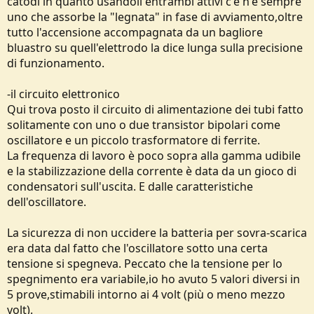
catodi in quanto usandoli entrambi attivi c'è n'è sempre
uno che assorbe la "legnata" in fase di avviamento,oltre
tutto l'accensione accompagnata da un bagliore
bluastro su quell'elettrodo la dice lunga sulla precisione
di funzionamento.
-il circuito elettronico
Qui trova posto il circuito di alimentazione dei tubi fatto
solitamente con uno o due transistor bipolari come
oscillatore e un piccolo trasformatore di ferrite.
La frequenza di lavoro è poco sopra alla gamma udibile
e la stabilizzazione della corrente è data da un gioco di
condensatori sull'uscita. E dalle caratteristiche
dell'oscillatore.
La sicurezza di non uccidere la batteria per sovra-scarica
era data dal fatto che l'oscillatore sotto una certa
tensione si spegneva. Peccato che la tensione per lo
spegnimento era variabile,io ho avuto 5 valori diversi in
5 prove,stimabili intorno ai 4 volt (più o meno mezzo
volt).