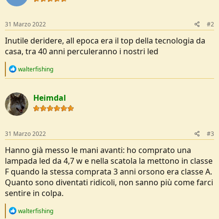
n
s
:
31 Marzo 2022
#2
Inutile deridere, all epoca era il top della tecnologia da
casa, tra 40 anni perculeranno i nostri led
R
walterfishing
e
a
c
Heimdal
t
i
o
n
s
31 Marzo 2022
#3
:
Hanno già messo le mani avanti: ho comprato una
lampada led da 4,7 w e nella scatola la mettono in classe
F quando la stessa comprata 3 anni orsono era classe A.
Quanto sono diventati ridicoli, non sanno più come farci
sentire in colpa.
R
walterfishing
e