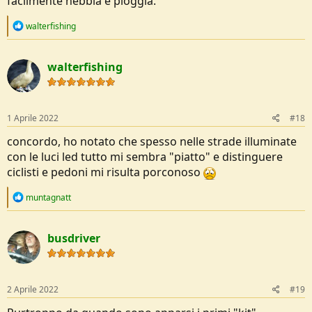
facilmente nebbia e pioggia.
R
walterfishing
e
a
c
walterfishing
t
i
o
n
s
1 Aprile 2022
#18
:
concordo, ho notato che spesso nelle strade illuminate
con le luci led tutto mi sembra "piatto" e distinguere
ciclisti e pedoni mi risulta porconoso
R
muntagnatt
e
a
c
busdriver
t
i
o
n
s
2 Aprile 2022
#19
: