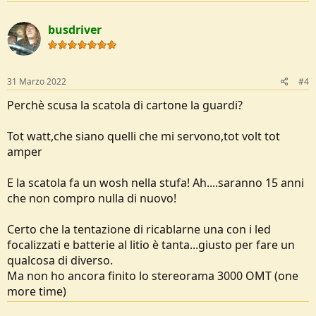
a
c
busdriver
t
i
o
n
s
31 Marzo 2022
#4
:
Perchè scusa la scatola di cartone la guardi?
Tot watt,che siano quelli che mi servono,tot volt tot
amper
E la scatola fa un wosh nella stufa! Ah....saranno 15 anni
che non compro nulla di nuovo!
Certo che la tentazione di ricablarne una con i led
focalizzati e batterie al litio è tanta...giusto per fare un
qualcosa di diverso.
Ma non ho ancora finito lo stereorama 3000 OMT (one
more time)