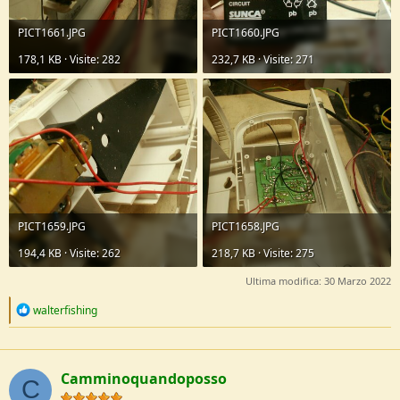
PICT1661.JPG
PICT1660.JPG
178,1 KB · Visite: 282
232,7 KB · Visite: 271
PICT1659.JPG
PICT1658.JPG
194,4 KB · Visite: 262
218,7 KB · Visite: 275
Ultima modifica:
30 Marzo 2022
R
walterfishing
e
a
c
t
Camminoquandoposso
i
C
o