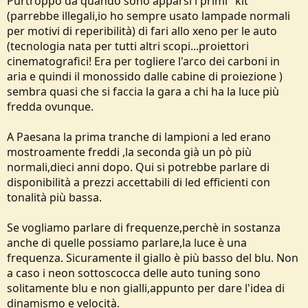
Purtroppo da quando sono apparsi i primi "kit"
(parrebbe illegali,io ho sempre usato lampade normali
per motivi di reperibilità) di fari allo xeno per le auto
(tecnologia nata per tutti altri scopi...proiettori
cinematografici! Era per togliere l'arco dei carboni in
aria e quindi il monossido dalle cabine di proiezione )
sembra quasi che si faccia la gara a chi ha la luce più
fredda ovunque.
A Paesana la prima tranche di lampioni a led erano
mostroamente freddi ,la seconda già un pò più
normali,dieci anni dopo. Qui si potrebbe parlare di
disponibilità a prezzi accettabili di led efficienti con
tonalità più bassa.
Se vogliamo parlare di frequenze,perchè in sostanza
anche di quelle possiamo parlare,la luce è una
frequenza. Sicuramente il giallo è più basso del blu. Non
a caso i neon sottoscocca delle auto tuning sono
solitamente blu e non gialli,appunto per dare l'idea di
dinamismo e velocità.