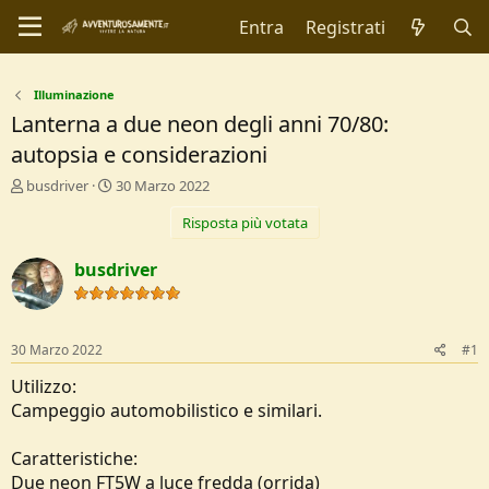
Entra
Registrati
Illuminazione
Lanterna a due neon degli anni 70/80:
autopsia e considerazioni
C
D
busdriver
30 Marzo 2022
r
a
Risposta più votata
e
t
a
a
t
d
busdriver
o
i
r
I
e
n
D
i
30 Marzo 2022
#1
i
z
s
i
Utilizzo:
c
o
Campeggio automobilistico e similari.
u
s
Caratteristiche:
s
i
Due neon FT5W a luce fredda (orrida)