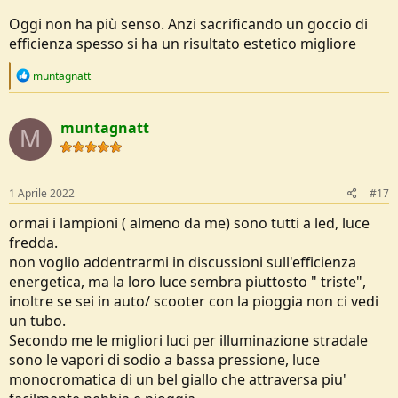
Oggi non ha più senso. Anzi sacrificando un goccio di
efficienza spesso si ha un risultato estetico migliore
R
muntagnatt
e
a
c
muntagnatt
t
M
i
o
n
s
1 Aprile 2022
#17
:
ormai i lampioni ( almeno da me) sono tutti a led, luce
fredda.
non voglio addentrarmi in discussioni sull'efficienza
energetica, ma la loro luce sembra piuttosto " triste",
inoltre se sei in auto/ scooter con la pioggia non ci vedi
un tubo.
Secondo me le migliori luci per illuminazione stradale
sono le vapori di sodio a bassa pressione, luce
monocromatica di un bel giallo che attraversa piu'