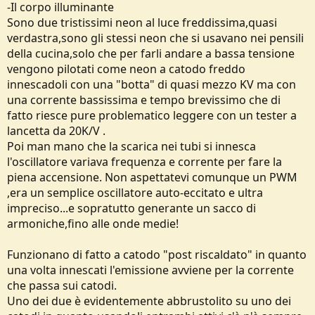
-Il corpo illuminante
Sono due tristissimi neon al luce freddissima,quasi
verdastra,sono gli stessi neon che si usavano nei pensili
della cucina,solo che per farli andare a bassa tensione
vengono pilotati come neon a catodo freddo
innescadoli con una "botta" di quasi mezzo KV ma con
una corrente bassissima e tempo brevissimo che di
fatto riesce pure problematico leggere con un tester a
lancetta da 20K/V .
Poi man mano che la scarica nei tubi si innesca
l'oscillatore variava frequenza e corrente per fare la
piena accensione. Non aspettatevi comunque un PWM
,era un semplice oscillatore auto-eccitato e ultra
impreciso...e sopratutto generante un sacco di
armoniche,fino alle onde medie!
Funzionano di fatto a catodo "post riscaldato" in quanto
una volta innescati l'emissione avviene per la corrente
che passa sui catodi.
Uno dei due è evidentemente abbrustolito su uno dei