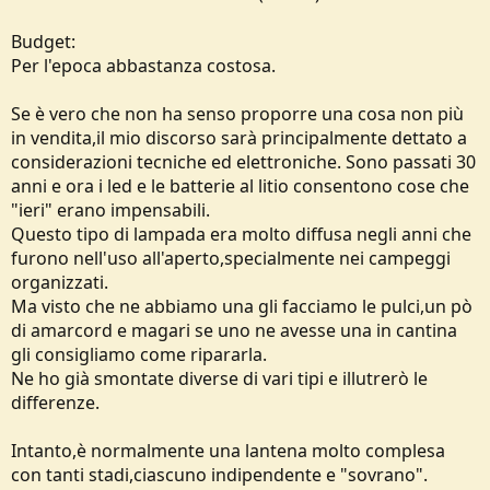
o
n
Budget:
e
Per l'epoca abbastanza costosa.
Se è vero che non ha senso proporre una cosa non più
in vendita,il mio discorso sarà principalmente dettato a
considerazioni tecniche ed elettroniche. Sono passati 30
anni e ora i led e le batterie al litio consentono cose che
"ieri" erano impensabili.
Questo tipo di lampada era molto diffusa negli anni che
furono nell'uso all'aperto,specialmente nei campeggi
organizzati.
Ma visto che ne abbiamo una gli facciamo le pulci,un pò
di amarcord e magari se uno ne avesse una in cantina
gli consigliamo come ripararla.
Ne ho già smontate diverse di vari tipi e illutrerò le
differenze.
Intanto,è normalmente una lantena molto complesa
con tanti stadi,ciascuno indipendente e "sovrano".