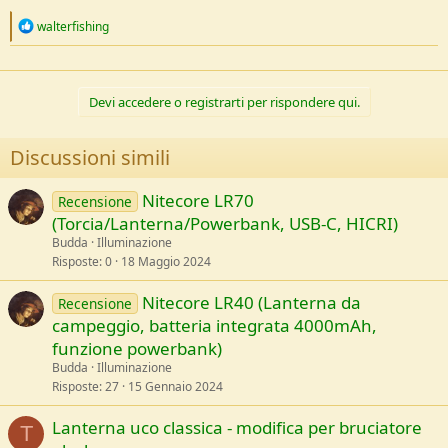
R
walterfishing
e
a
c
t
Devi accedere o registrarti per rispondere qui.
i
o
n
Discussioni simili
s
:
Nitecore LR70
Recensione
(Torcia/Lanterna/Powerbank, USB-C, HICRI)
Budda
Illuminazione
Risposte
0
18 Maggio 2024
Nitecore LR40 (Lanterna da
Recensione
campeggio, batteria integrata 4000mAh,
funzione powerbank)
Budda
Illuminazione
Risposte
27
15 Gennaio 2024
Lanterna uco classica - modifica per bruciatore
T