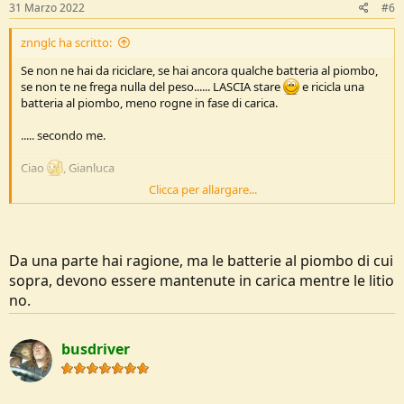
:
31 Marzo 2022
#6
znnglc ha scritto:
Se non ne hai da riciclare, se hai ancora qualche batteria al piombo,
se non te ne frega nulla del peso...... LASCIA stare
e ricicla una
batteria al piombo, meno rogne in fase di carica.
..... secondo me.
Ciao
, Gianluca
Clicca per allargare...
Vedi l'allegato 233903
Da una parte hai ragione, ma le batterie al piombo di cui
sopra, devono essere mantenute in carica mentre le litio
no.
busdriver