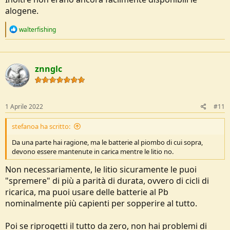
alogene.
R
walterfishing
e
a
c
t
znnglc
i
o
n
s
:
1 Aprile 2022
#11
stefanoa ha scritto:
Da una parte hai ragione, ma le batterie al piombo di cui sopra,
devono essere mantenute in carica mentre le litio no.
Non necessariamente, le litio sicuramente le puoi
"spremere" di più a parità di durata, ovvero di cicli di
ricarica, ma puoi usare delle batterie al Pb
nominalmente più capienti per sopperire al tutto.
Poi se riprogetti il tutto da zero, non hai problemi di