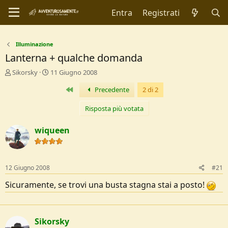
Entra
Registrati
Illuminazione
Lanterna + qualche domanda
C
D
Sikorsky
11 Giugno 2008
r
a
Primo
Precedente
2 di 2
e
t
a
a
t
d
Risposta più votata
o
i
r
I
wiqueen
e
n
D
i
i
z
s
i
12 Giugno 2008
#21
c
o
u
Sicuramente, se trovi una busta stagna stai a posto!
s
s
i
o
Sikorsky
n