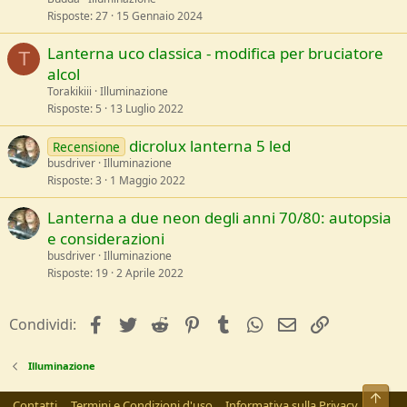
Risposte
27
15 Gennaio 2024
Lanterna uco classica - modifica per bruciatore
T
alcol
Torakikiii
Illuminazione
Risposte
5
13 Luglio 2022
dicrolux lanterna 5 led
Recensione
busdriver
Illuminazione
Risposte
3
1 Maggio 2022
Lanterna a due neon degli anni 70/80: autopsia
e considerazioni
busdriver
Illuminazione
Risposte
19
2 Aprile 2022
facebook
Twitter
Reddit
Pinterest
Tumblr
WhatsApp
e-mail
Link
Condividi:
Illuminazione
Alto
Contatti
Termini e Condizioni d'uso
Informativa sulla Privacy