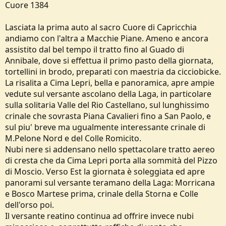
Cuore 1384
e
Lasciata la prima auto al sacro Cuore di Capricchia
andiamo con l'altra a Macchie Piane. Ameno e ancora
assistito dal bel tempo il tratto fino al Guado di
Annibale, dove si effettua il primo pasto della giornata,
tortellini in brodo, preparati con maestria da cicciobicke.
La risalita a Cima Lepri, bella e panoramica, apre ampie
vedute sul versante ascolano della Laga, in particolare
sulla solitaria Valle del Rio Castellano, sul lunghissimo
crinale che sovrasta Piana Cavalieri fino a San Paolo, e
sul piu' breve ma ugualmente interessante crinale di
M.Pelone Nord e del Colle Romicito.
Nubi nere si addensano nello spettacolare tratto aereo
di cresta che da Cima Lepri porta alla sommità del Pizzo
di Moscio. Verso Est la giornata è soleggiata ed apre
panorami sul versante teramano della Laga: Morricana
e Bosco Martese prima, crinale della Storna e Colle
dell'orso poi.
Il versante reatino continua ad offrire invece nubi