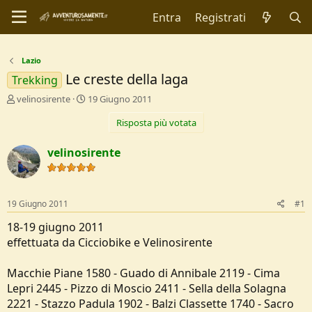
Entra
Registrati
Lazio
Le creste della laga
Trekking
C
D
velinosirente
19 Giugno 2011
r
a
Risposta più votata
e
t
a
a
t
d
velinosirente
o
i
r
I
e
n
D
i
19 Giugno 2011
#1
i
z
s
i
18-19 giugno 2011
c
o
effettuata da Cicciobike e Velinosirente
u
s
Macchie Piane 1580 - Guado di Annibale 2119 - Cima
s
i
Lepri 2445 - Pizzo di Moscio 2411 - Sella della Solagna
o
2221 - Stazzo Padula 1902 - Balzi Classette 1740 - Sacro
n