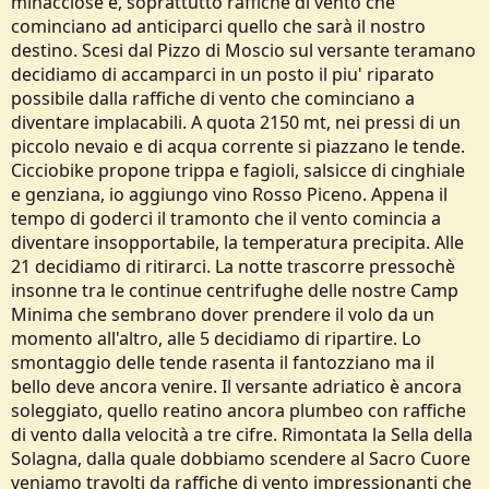
minacciose e, soprattutto raffiche di vento che
cominciano ad anticiparci quello che sarà il nostro
destino. Scesi dal Pizzo di Moscio sul versante teramano
decidiamo di accamparci in un posto il piu' riparato
possibile dalla raffiche di vento che cominciano a
diventare implacabili. A quota 2150 mt, nei pressi di un
piccolo nevaio e di acqua corrente si piazzano le tende.
Cicciobike propone trippa e fagioli, salsicce di cinghiale
e genziana, io aggiungo vino Rosso Piceno. Appena il
tempo di goderci il tramonto che il vento comincia a
diventare insopportabile, la temperatura precipita. Alle
21 decidiamo di ritirarci. La notte trascorre pressochè
insonne tra le continue centrifughe delle nostre Camp
Minima che sembrano dover prendere il volo da un
momento all'altro, alle 5 decidiamo di ripartire. Lo
smontaggio delle tende rasenta il fantozziano ma il
bello deve ancora venire. Il versante adriatico è ancora
soleggiato, quello reatino ancora plumbeo con raffiche
di vento dalla velocità a tre cifre. Rimontata la Sella della
Solagna, dalla quale dobbiamo scendere al Sacro Cuore
veniamo travolti da raffiche di vento impressionanti che