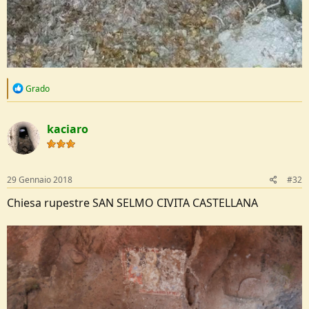
R
Grado
e
a
c
kaciaro
t
i
o
n
s
29 Gennaio 2018
#32
:
Chiesa rupestre SAN SELMO CIVITA CASTELLANA