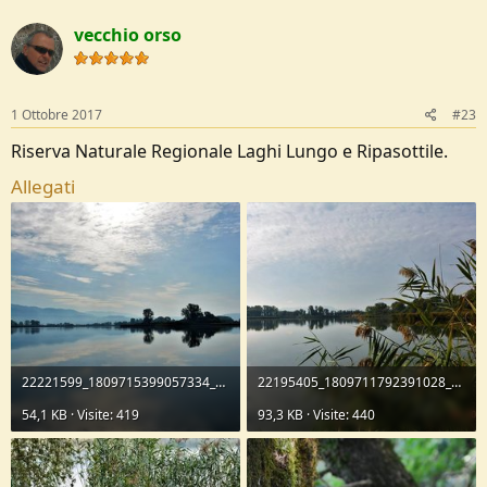
vecchio orso
1 Ottobre 2017
#23
Riserva Naturale Regionale Laghi Lungo e Ripasottile.
Allegati
22221599_1809715399057334_7404454398126665702_n.jpg
22195405_1809711792391028_3202168858182017510_n.jpg
54,1 KB · Visite: 419
93,3 KB · Visite: 440