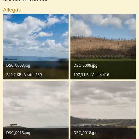
Allegati
DSC_0003.jpg
DSC_0008.jpg
240,2 KB · Visite: 539
197,3 KB · Visite: 416
DSC_0013.jpg
DSC_0018.jpg