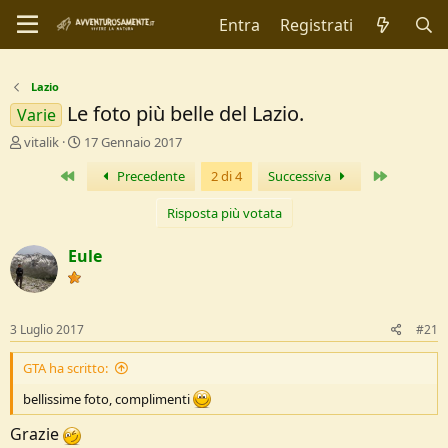
Entra
Registrati
Lazio
Le foto più belle del Lazio.
Varie
C
D
vitalik
17 Gennaio 2017
r
a
Primo
Ultimo
Precedente
2 di 4
Successiva
e
t
a
a
t
d
Risposta più votata
o
i
r
I
Eule
e
n
D
i
i
z
s
i
3 Luglio 2017
#21
c
o
u
GTA ha scritto:
s
s
bellissime foto, complimenti
i
o
Grazie
n