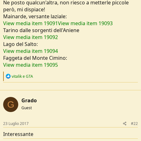
Ne posto qualcun'altra, non riesco a metterle piccole
e
però, mi dispiace!
Mainarde, versante laziale:
View media item 19091
View media item 19093
Tarino dalle sorgenti dell'Aniene
View media item 19092
Lago del Salto:
View media item 19094
Faggeta del Monte Cimino:
View media item 19095
R
vitalik
e
GTA
e
a
c
t
Grado
i
G
o
Guest
n
s
:
23 Luglio 2017
#22
Interessante