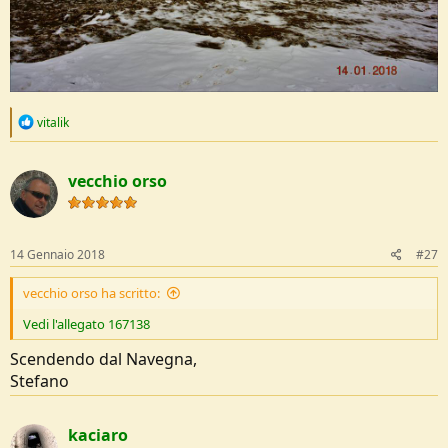
R
vitalik
e
a
c
vecchio orso
t
i
o
n
s
14 Gennaio 2018
#27
:
vecchio orso ha scritto:
Vedi l'allegato 167138
Scendendo dal Navegna,
Stefano
kaciaro