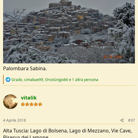
Palombara Sabina.
R
Grado
,
cimabue99
,
OrsoGrigio66
e 1 altra persona
e
a
c
vitalik
t
i
o
n
s
4 Aprile 2018
#37
:
Alta Tuscia: Lago di Bolsena, Lago di Mezzano, Vie Cave,
Riserva del Lamone