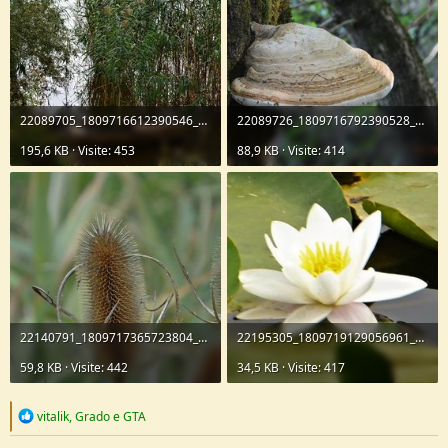
22089705_1809716612390546_8244083946749246718_n.jpg
22089726_1809716792390528_9132269843418314896_n.jpg
195,6 KB · Visite: 453
88,9 KB · Visite: 414
22140791_1809717365723804_82962104657376994_n.jpg
22195305_1809719129056961_881670449286026214_n.jpg
59,8 KB · Visite: 442
34,5 KB · Visite: 417
R
vitalik
,
Grado
e
GTA
e
a