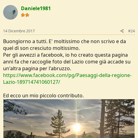
c
Daniele1981
t
i
o
n
s
14 Dicembre 2017
#24
:
Buongiorno a tutti. E' moltissimo che non scrivo e da
quel dì son cresciuto moltissimo.
Per gli avvezzi a facebook, io ho creato questa pagina
anni fa che raccoglie foto del Lazio come già accade su
un'altra pagina per l'abruzzo.
https://www.facebook.com/pg/Paesaggi-della-regione-
Lazio-189714741060127/
Ed ecco un mio piccolo contributo.