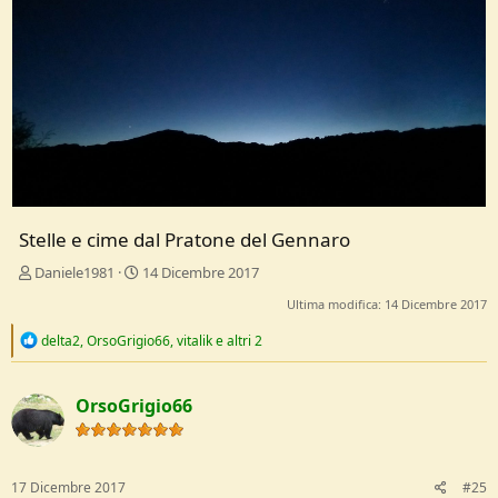
Stelle e cime dal Pratone del Gennaro
Daniele1981
14 Dicembre 2017
Ultima modifica:
14 Dicembre 2017
R
delta2
,
OrsoGrigio66
,
vitalik
e altri 2
e
a
c
OrsoGrigio66
t
i
o
n
s
17 Dicembre 2017
#25