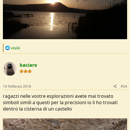
R
vitalik
e
a
c
kaciaro
t
i
o
n
s
14 Febbraio 2018
#34
:
ragazzi nelle vostre esplorazioni avete mai trovato
simboli simili a questi per la precisioni io li ho trovati
dentro la cisterna di un castello