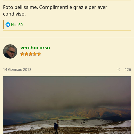
:
Foto bellissime. Complimenti e grazie per aver
condiviso.
R
Nico80
e
a
c
t
vecchio orso
i
o
n
s
:
14 Gennaio 2018
#26