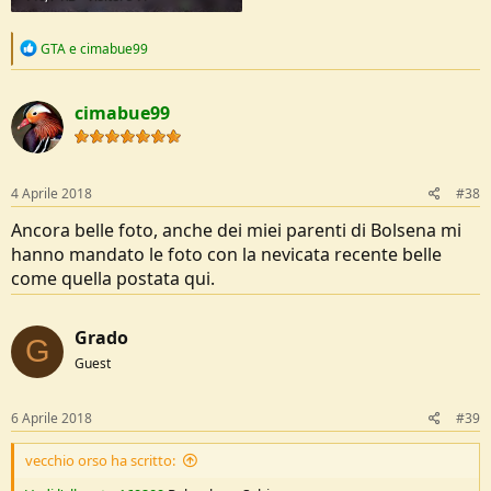
R
GTA
e
cimabue99
e
a
c
cimabue99
t
i
o
n
s
4 Aprile 2018
#38
:
Ancora belle foto, anche dei miei parenti di Bolsena mi
hanno mandato le foto con la nevicata recente belle
come quella postata qui.
Grado
G
Guest
6 Aprile 2018
#39
vecchio orso ha scritto: