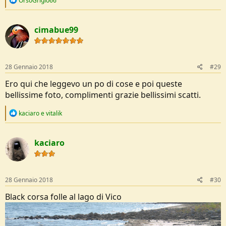
OrsoGrigio66
e
a
c
cimabue99
t
i
o
n
s
28 Gennaio 2018
#29
:
Ero qui che leggevo un po di cose e poi queste
bellissime foto, complimenti grazie bellissimi scatti.
R
kaciaro
e
vitalik
e
a
c
kaciaro
t
i
o
n
s
28 Gennaio 2018
#30
:
Black corsa folle al lago di Vico