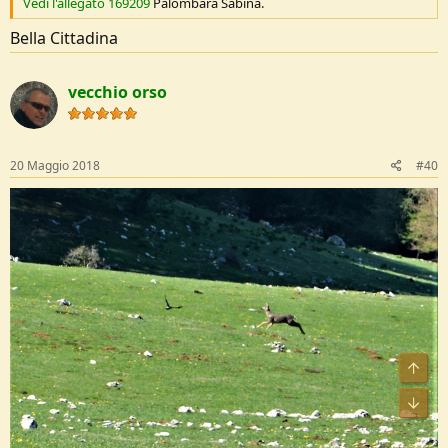
Vedi l'allegato 169209
Palombara Sabina.
Bella Cittadina
vecchio orso
20 Maggio 2018
#40