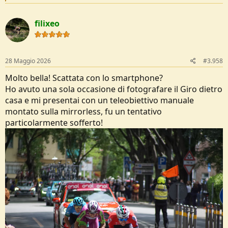
e
a
c
filixeo
t
i
o
n
s
28 Maggio 2026
#3.958
:
Molto bella! Scattata con lo smartphone?
Ho avuto una sola occasione di fotografare il Giro dietro
casa e mi presentai con un teleobiettivo manuale
montato sulla mirrorless, fu un tentativo
particolarmente sofferto!