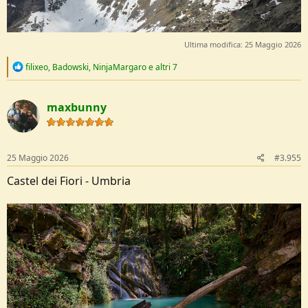
Ultima modifica:
25 Maggio 2026
R
filixeo
,
Badowski
,
NinjaMargaro
e altri 7
e
a
c
maxbunny
t
i
o
n
s
25 Maggio 2026
#3.955
:
Castel dei Fiori - Umbria