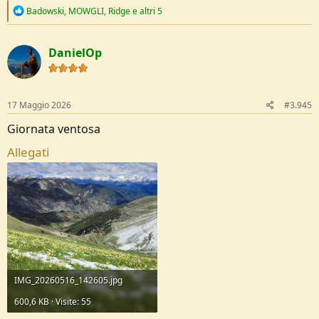
R
Badowski
,
MOWGLI
,
Ridge
e altri 5
e
a
c
DanielOp
t
i
o
n
s
17 Maggio 2026
#3.945
:
Giornata ventosa
Allegati
IMG_20260516_142605.jpg
600,6 KB · Visite: 55