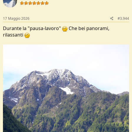
i
o
n
s
17 Maggio 2026
#3.944
:
Durante la "pausa-lavoro"
Che bei panorami,
rilassanti