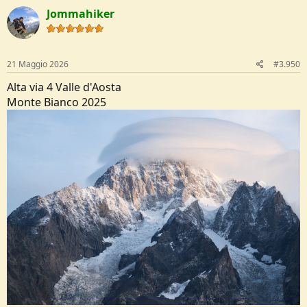
c
Jommahiker
t
i
o
n
s
21 Maggio 2026
#3.950
:
Alta via 4 Valle d'Aosta
Monte Bianco 2025