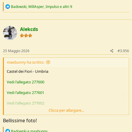
R
Badowski
,
WillAsper
,
Impulso
e altri 9
e
a
c
t
Alekcds
i
o
n
s
:
25 Maggio 2026
#3.956
maxbunny ha scritto:
Castel dei Fiori - Umbria
Vedi l'allegato 277600
Vedi l'allegato 277601
Vedi l'allegato 277602
Clicca per allargare...
Vedi l'allegato 277603
Bellissime foto!
R
Badowski
e
maxbunny