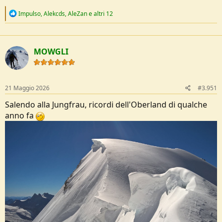
R
Impulso
,
Alekcds
,
AleZan
e altri 12
e
a
c
t
MOWGLI
i
o
n
s
:
21 Maggio 2026
#3.951
Salendo alla Jungfrau, ricordi dell'Oberland di qualche
anno fa