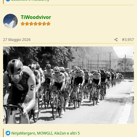
e
a
c
TiWoodvivor
t
i
o
n
s
27 Maggio 2026
#3.957
:
R
NinjaMargaro
,
MOWGLI
,
AleZan
e altri 5