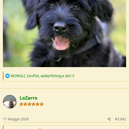
e
R
MOWGLI
,
ZenPlot
,
walterfishing
e altri 5
e
a
c
t
LoZarro
i
o
n
s
:
11 Maggio 2026
#3.942