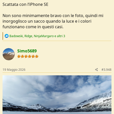
Scattata con l’iPhone SE
Non sono minimamente bravo con le foto, quindi mi
inorgoglisco un sacco quando la luce e i colori
funzionano come in questi casi.
R
Badowski
,
Ridge
,
NinjaMargaro
e altri 3
e
a
c
Simo5689
t
i
o
n
s
19 Maggio 2026
#3.948
: