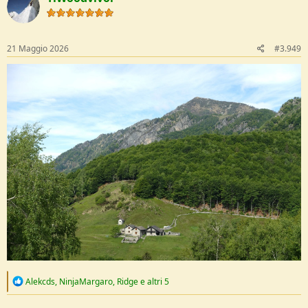
t
i
o
n
s
21 Maggio 2026
#3.949
:
R
Alekcds
,
NinjaMargaro
,
Ridge
e altri 5
e
a