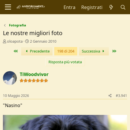
Entra
Registrati
Fotografia
Le nostre migliori foto
C
D
oloapota
2 Gennaio 2010
r
a
Primo
Ultimo
Precedente
198 di 204
Successiva
e
t
a
a
t
d
Risposta più votata
o
i
r
I
TiWoodvivor
e
n
D
i
i
z
s
i
10 Maggio 2026
#3.941
c
o
u
"Nasino"
s
s
i
o
n