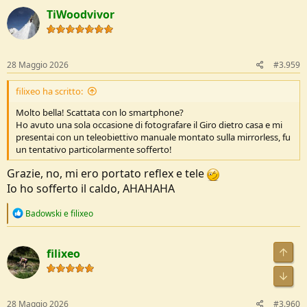
c
TiWoodvivor
t
i
o
n
s
28 Maggio 2026
#3.959
:
filixeo ha scritto:
Molto bella! Scattata con lo smartphone?
Ho avuto una sola occasione di fotografare il Giro dietro casa e mi
presentai con un teleobiettivo manuale montato sulla mirrorless, fu
un tentativo particolarmente sofferto!
Grazie, no, mi ero portato reflex e tele
Io ho sofferto il caldo, AHAHAHA
R
Badowski
e
filixeo
e
a
c
filixeo
t
i
o
n
s
28 Maggio 2026
#3.960