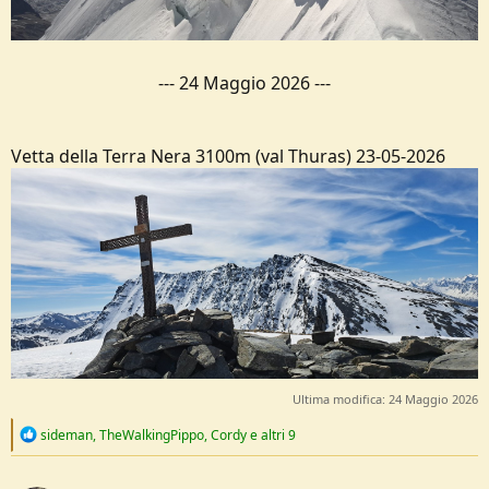
---
24 Maggio 2026
---
Vetta della Terra Nera 3100m (val Thuras) 23-05-2026
Ultima modifica:
24 Maggio 2026
R
sideman
,
TheWalkingPippo
,
Cordy
e altri 9
e
a
c