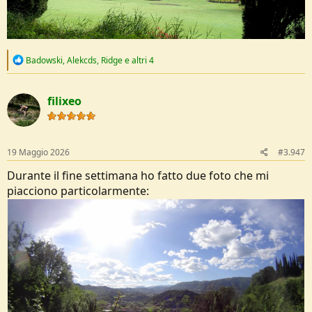
R
Badowski
,
Alekcds
,
Ridge
e altri 4
e
a
c
filixeo
t
i
o
n
s
19 Maggio 2026
#3.947
:
Durante il fine settimana ho fatto due foto che mi
piacciono particolarmente: