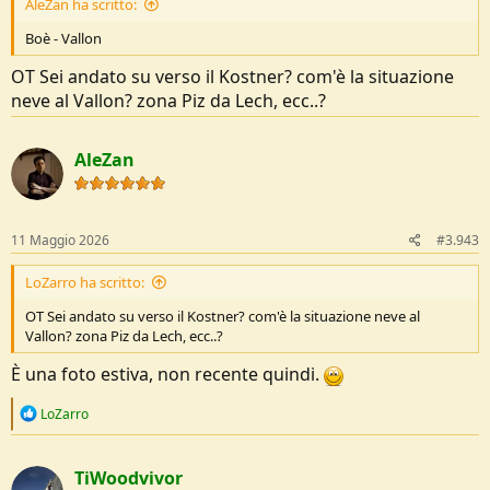
AleZan ha scritto:
Boè - Vallon
OT Sei andato su verso il Kostner? com'è la situazione
neve al Vallon? zona Piz da Lech, ecc..?
AleZan
11 Maggio 2026
#3.943
LoZarro ha scritto:
OT Sei andato su verso il Kostner? com'è la situazione neve al
Vallon? zona Piz da Lech, ecc..?
È una foto estiva, non recente quindi.
R
LoZarro
e
a
c
TiWoodvivor
t