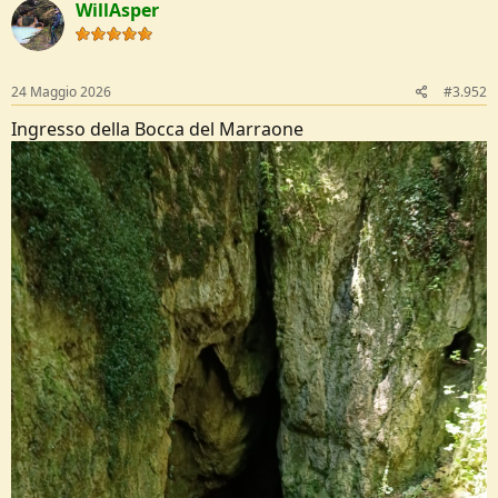
WillAsper
t
i
o
n
s
24 Maggio 2026
#3.952
:
Ingresso della Bocca del Marraone