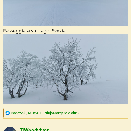
Passeggiata sul Lago. Svezia
R
Badowski
,
MOWGLI
,
NinjaMargaro
e altri 6
e
a
c
TiWoodvivor