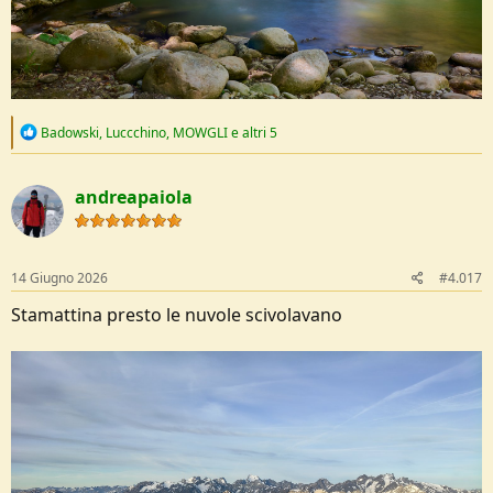
R
Badowski
,
Luccchino
,
MOWGLI
e altri 5
e
a
c
andreapaiola
t
i
o
n
s
14 Giugno 2026
#4.017
:
Stamattina presto le nuvole scivolavano