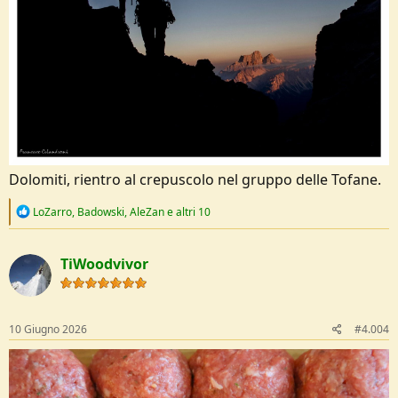
Dolomiti, rientro al crepuscolo nel gruppo delle Tofane.
R
LoZarro
,
Badowski
,
AleZan
e altri 10
e
a
c
TiWoodvivor
t
i
o
n
s
10 Giugno 2026
#4.004
: