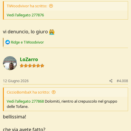
TiWoodvivor ha scritto:
Vedi l'allegato 277876
vi denuncio, lo giuro
R
Ridge
e
TiWoodvivor
e
a
c
LoZarro
t
i
o
n
s
12 Giugno 2026
#4.008
:
CiccioBombaX ha scritto:
Vedi l'allegato 277868
Dolomiti, rientro al crepuscolo nel gruppo
delle Tofane.
bellissima!
che via avete fatto?