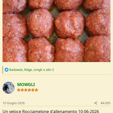
R
Badowski
,
Ridge
,
znnglc
e altri 2
e
a
c
MOWGLI
t
i
o
n
s
10 Giugno 2026
#4.005
:
Un veloce Rocciamelone d'allenamento 10-06-2026