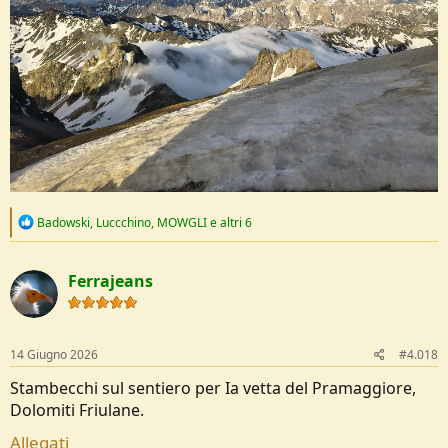
R
Badowski
,
Luccchino
,
MOWGLI
e altri 6
e
a
c
Ferrajeans
t
i
o
n
s
14 Giugno 2026
#4.018
:
Stambecchi sul sentiero per Ia vetta del Pramaggiore,
Dolomiti Friulane.
Allegati