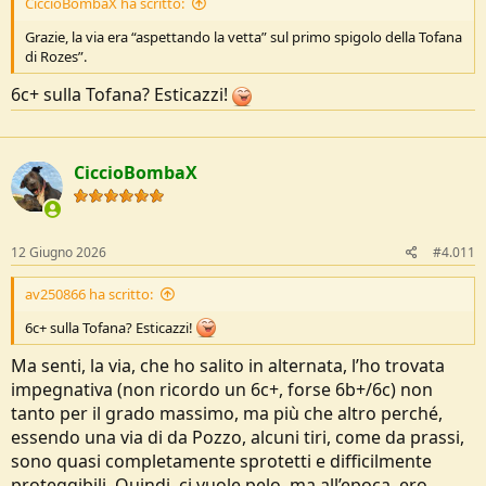
CiccioBombaX ha scritto:
Grazie, la via era “aspettando la vetta” sul primo spigolo della Tofana
di Rozes”.
6c+ sulla Tofana? Esticazzi!
CiccioBombaX
12 Giugno 2026
#4.011
av250866 ha scritto:
6c+ sulla Tofana? Esticazzi!
Ma senti, la via, che ho salito in alternata, l’ho trovata
impegnativa (non ricordo un 6c+, forse 6b+/6c) non
tanto per il grado massimo, ma più che altro perché,
essendo una via di da Pozzo, alcuni tiri, come da prassi,
sono quasi completamente sprotetti e difficilmente
proteggibili. Quindi, ci vuole pelo, ma all’epoca, ero