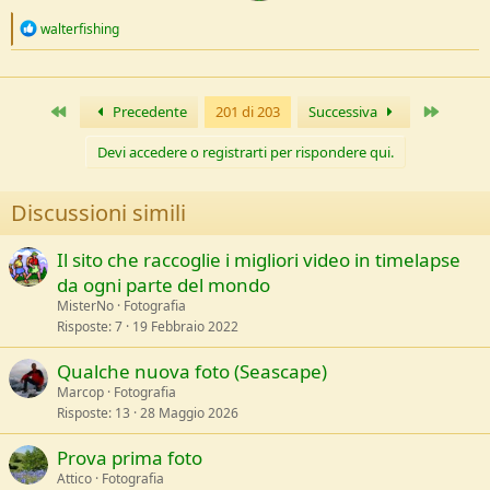
R
walterfishing
e
a
c
t
Primo
Ultimo
Precedente
201 di 203
Successiva
i
o
n
Devi accedere o registrarti per rispondere qui.
s
:
Discussioni simili
Il sito che raccoglie i migliori video in timelapse
da ogni parte del mondo
MisterNo
Fotografia
Risposte
7
19 Febbraio 2022
Qualche nuova foto (Seascape)
Marcop
Fotografia
Risposte
13
28 Maggio 2026
Prova prima foto
Attico
Fotografia