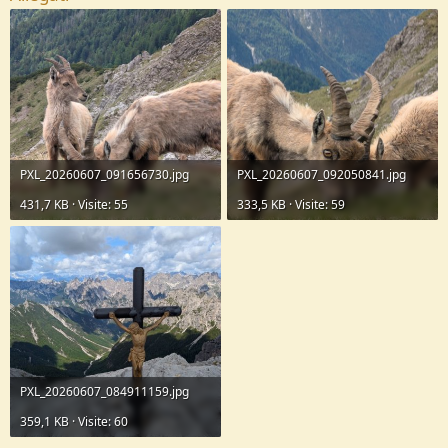
PXL_20260607_091656730.jpg
PXL_20260607_092050841.jpg
431,7 KB · Visite: 55
333,5 KB · Visite: 59
PXL_20260607_084911159.jpg
359,1 KB · Visite: 60