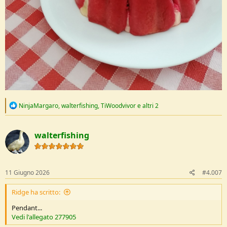
R
NinjaMargaro
,
walterfishing
,
TiWoodvivor
e altri 2
e
a
c
walterfishing
t
i
o
n
s
11 Giugno 2026
#4.007
:
Ridge ha scritto:
Pendant...
Vedi l'allegato 277905