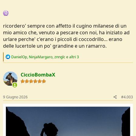
ricordero' sempre con affetto il cugino milanese di un
mio amico che, venuto a pescare con noi, ha iniziato ad
urlare perche' c'erano i piccoli di coccodrillo... erano
delle lucertole un po' grandine e un ramarro.
R
DanielOp
,
NinjaMargaro
,
znnglc
e altri 3
e
a
c
CiccioBombaX
t
i
o
n
s
9 Giugno 2026
#4.003
: