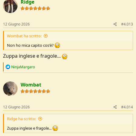
Ridge
12 Giugno 2026
#4.013
Wombat ha scritto:
Non ho mica capito cos'è?
Zuppa inglese e fragole...
R
NinjaMargaro
e
a
c
Wombat
t
i
o
n
s
12 Giugno 2026
#4.014
:
Ridge ha scritto:
Zuppa inglese e fragole...