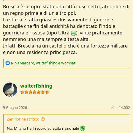
e
Brescia è sempre stato una città cuscinetto, al confine di
un regno prima e di un altro poi.
La storia è fatta quasi esclusivamente di guerre e
battaglie che fin dall'antichità ha denotato l'indole
guerriera e rissosa (tipo Ultrà
), vinte praticamente
nemmeno una ma sempre a testa alta.
Infatti Brescia ha un castello che è una fortezza militare
e non una residenza principesca.
R
NinjaMargaro
,
walterfishing
e
Wombat
e
a
c
t
walterfishing
i
o
n
s
:
9 Giugno 2026
#4.002
ZenPlot ha scritto:
No, Milano ha il record su scala nazionale