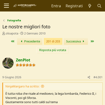
Entra
Registrati
Fotografia
Le nostre migliori foto
C
D
oloapota
2 Gennaio 2010
r
a
Primo
Ultimo
Precedente
201 di 203
Successiva
e
t
a
a
t
d
Risposta più votata
o
i
r
I
ZenPlot
e
n
D
i
i
z
s
i
9 Giugno 2026
#4.001
c
o
u
NinjaMargaro ha scritto:
s
s
È tutta roba che risale al medioevo, la lega lombarda, Federico II, i
i
Visconti, poi gli Sforza.
o
Giustamente sono tutti caldi sul tema
n