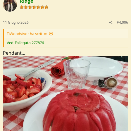
Ridge
i
o
n
s
:
11 Giugno 2026
#4.006
TiWoodvivor ha scritto:
Vedi l'allegato 277876
Pendant...