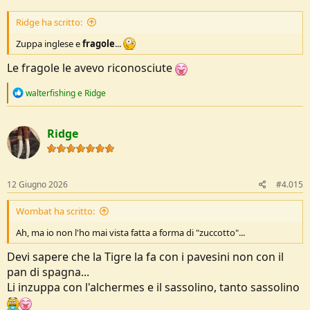
Ridge ha scritto:
Zuppa inglese e
fragole
...
Le fragole le avevo riconosciute
R
walterfishing
e
Ridge
e
a
c
Ridge
t
i
o
n
s
12 Giugno 2026
#4.015
:
Wombat ha scritto:
Ah, ma io non l'ho mai vista fatta a forma di "zuccotto"...
Devi sapere che la Tigre la fa con i pavesini non con il
pan di spagna...
Li inzuppa con l'alchermes e il sassolino, tanto sassolino