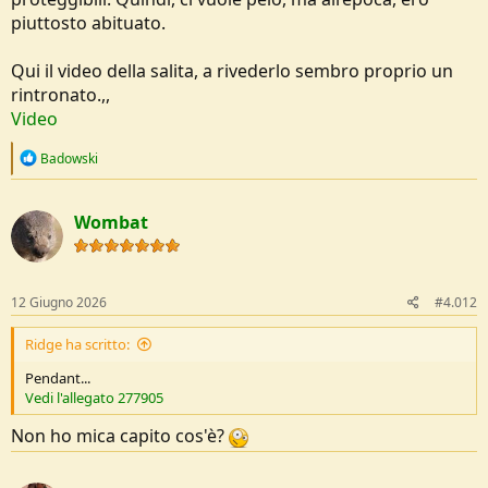
piuttosto abituato.
Qui il video della salita, a rivederlo sembro proprio un
rintronato.,,
Video
R
Badowski
e
a
c
Wombat
t
i
o
n
s
12 Giugno 2026
#4.012
:
Ridge ha scritto:
Pendant...
Vedi l'allegato 277905
Non ho mica capito cos'è?