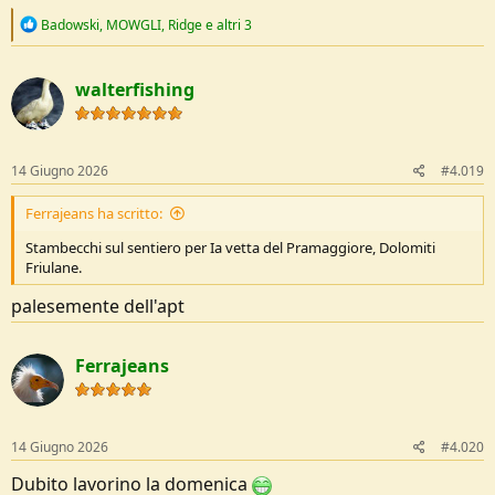
R
Badowski
,
MOWGLI
,
Ridge
e altri 3
e
a
c
walterfishing
t
i
o
n
s
14 Giugno 2026
#4.019
:
Ferrajeans ha scritto:
Stambecchi sul sentiero per Ia vetta del Pramaggiore, Dolomiti
Friulane.
palesemente dell'apt
Ferrajeans
14 Giugno 2026
#4.020
Dubito lavorino la domenica