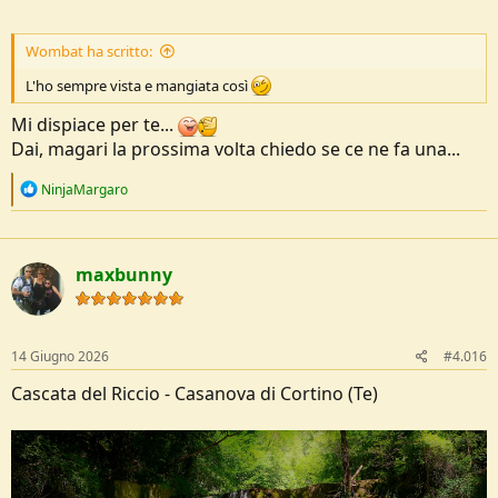
Wombat ha scritto:
L'ho sempre vista e mangiata così
Mi dispiace per te...
Dai, magari la prossima volta chiedo se ce ne fa una...
R
NinjaMargaro
e
a
c
t
maxbunny
i
o
n
s
:
14 Giugno 2026
#4.016
Cascata del Riccio - Casanova di Cortino (Te)