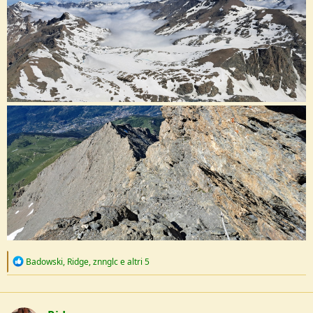
R
Badowski
,
Ridge
,
znnglc
e altri 5
e
a
c
t