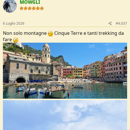
MOWGLI
t
i
o
n
s
6 Luglio 2026
#4.037
:
Non solo montagne
Cinque Terre e tanti trekking da
fare