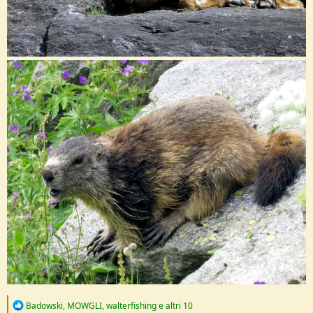
R
Badowski
,
MOWGLI
,
walterfishing
e altri 10