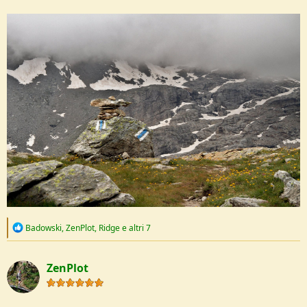
R
Badowski
,
ZenPlot
,
Ridge
e altri 7
e
a
c
ZenPlot
t
i
o
n