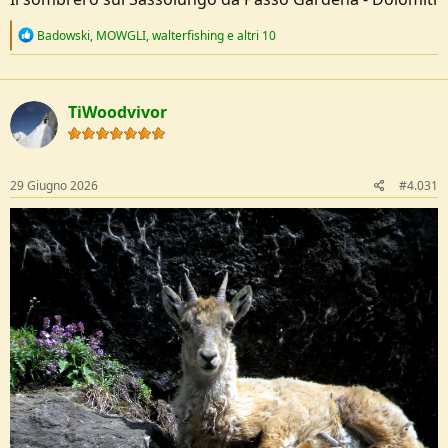
R
Badowski
,
MOWGLI
,
walterfishing
e altri 10
e
a
c
t
TiWoodvivor
i
o
n
s
:
29 Giugno 2026
#4.031