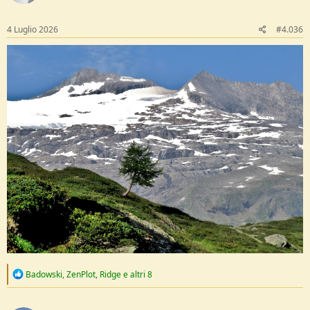
n
s
:
4 Luglio 2026
#4.036
R
Badowski
,
ZenPlot
,
Ridge
e altri 8
e
a
c