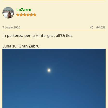
a
c
LoZarro
t
i
o
n
s
7 Luglio 2026
#4.038
:
In partenza per la Hintergrat all'Ortles.
Luna sul Gran Zebrù