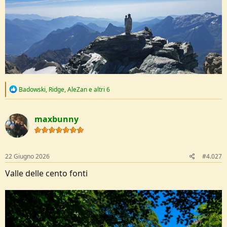
R
Badowski
,
Ridge
,
AleZan
e altri 6
e
a
c
maxbunny
t
i
o
n
s
22 Giugno 2026
#4.027
:
Valle delle cento fonti