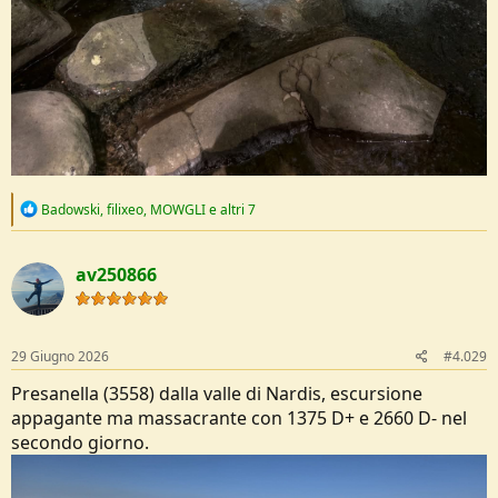
R
Badowski
,
filixeo
,
MOWGLI
e altri 7
e
a
c
av250866
t
i
o
n
s
29 Giugno 2026
#4.029
:
Presanella (3558) dalla valle di Nardis, escursione
appagante ma massacrante con 1375 D+ e 2660 D- nel
secondo giorno.