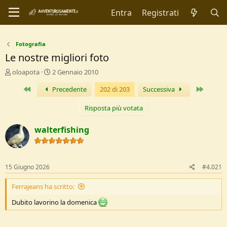
Entra
Registrati
Fotografia
Le nostre migliori foto
C
D
oloapota
2 Gennaio 2010
r
a
Primo
Ultimo
Precedente
202 di 203
Successiva
e
t
a
a
t
d
Risposta più votata
o
i
r
I
walterfishing
e
n
D
i
i
z
s
i
15 Giugno 2026
#4.021
c
o
u
Ferrajeans ha scritto:
s
s
Dubito lavorino la domenica
i
o
n