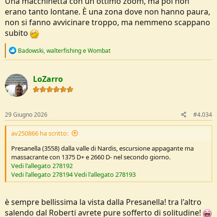
Una macchinetta con un ottimo zoom, ma poi non
erano tanto lontane. È una zona dove non hanno paura,
non si fanno avvicinare troppo, ma nemmeno scappano
subito
R
Badowski
,
walterfishing
e
Wombat
e
a
c
LoZarro
t
i
o
n
s
29 Giugno 2026
#4.034
:
av250866 ha scritto:
Presanella (3558) dalla valle di Nardis, escursione appagante ma
massacrante con 1375 D+ e 2660 D- nel secondo giorno.
Vedi l'allegato 278192
Vedi l'allegato 278194
Vedi l'allegato 278193
è sempre bellissima la vista dalla Presanella! tra l'altro
salendo dal Roberti avrete pure sofferto di solitudine!