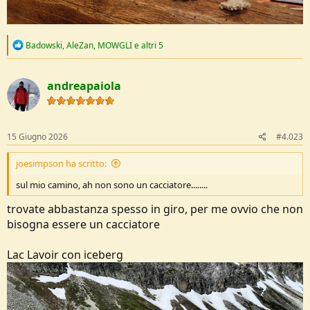
R
Badowski
,
AleZan
,
MOWGLI
e altri 5
e
a
c
andreapaiola
t
i
o
n
s
15 Giugno 2026
#4.023
:
joesimpson ha scritto:
sul mio camino, ah non sono un cacciatore........
trovate abbastanza spesso in giro, per me ovvio che non
bisogna essere un cacciatore
Lac Lavoir con iceberg