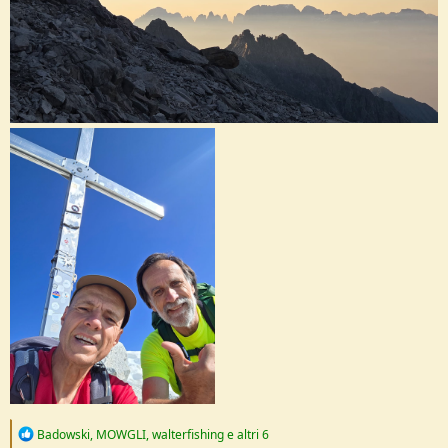
R
Badowski
,
MOWGLI
,
walterfishing
e altri 6