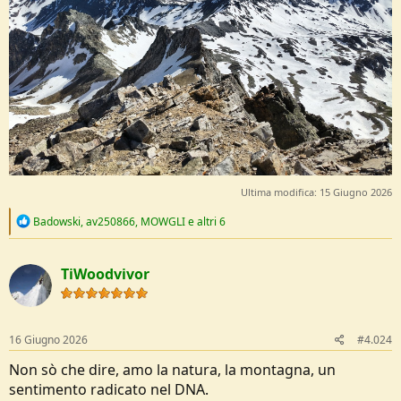
Ultima modifica:
15 Giugno 2026
R
Badowski
,
av250866
,
MOWGLI
e altri 6
e
a
c
TiWoodvivor
t
i
o
n
s
16 Giugno 2026
#4.024
:
Non sò che dire, amo la natura, la montagna, un
sentimento radicato nel DNA.