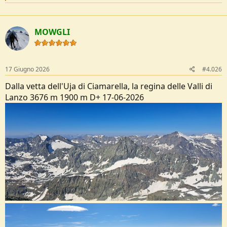
e
a
c
t
MOWGLI
i
o
n
s
:
17 Giugno 2026
#4.026
Dalla vetta dell'Uja di Ciamarella, la regina delle Valli di
Lanzo 3676 m 1900 m D+ 17-06-2026