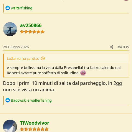
R
walterfishing
e
a
c
av250866
t
i
o
n
s
29 Giugno 2026
#4.035
:
LoZarro ha scritto:
è sempre bellissima la vista dalla Presanella! tra l'altro salendo dal
Roberti avrete pure sofferto di solitudine!
Dopo i primi 10 minuti di salita dal parcheggio, in 2gg
non si è vista un anima.
R
Badowski
e
walterfishing
e
a
c
t
TiWoodvivor
i
o