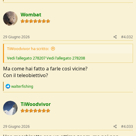
e
a
c
Wombat
t
i
o
n
s
29 Giugno 2026
#4.032
:
TiWoodvivor ha scritto:
Vedi l'allegato 278207
Vedi l'allegato 278208
Ma come hai fatto a farle così vicine?
Con il teleobiettivo?
R
walterfishing
e
a
c
TiWoodvivor
t
i
o
n
s
29 Giugno 2026
#4.033
: