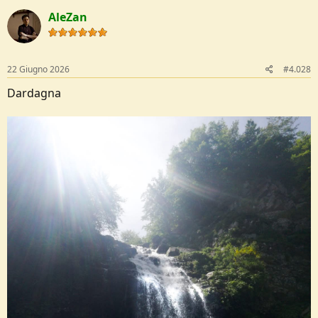
c
AleZan
t
i
o
n
s
22 Giugno 2026
#4.028
:
Dardagna