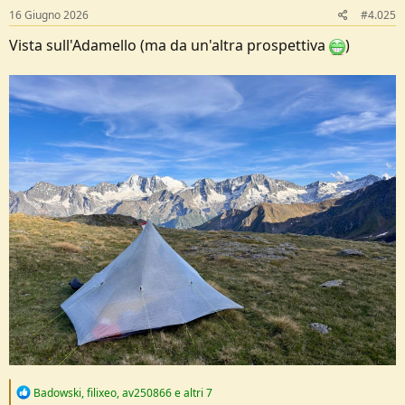
s
16 Giugno 2026
#4.025
:
Vista sull'Adamello (ma da un'altra prospettiva
)
R
Badowski
,
filixeo
,
av250866
e altri 7