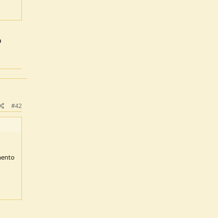
o
#42
amento