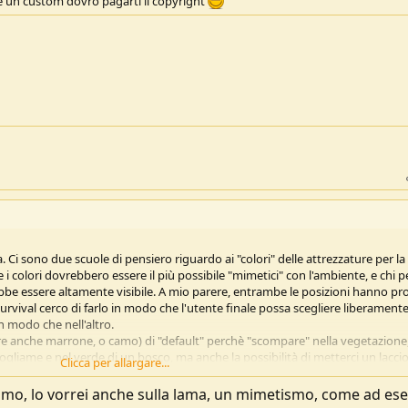
e un custom dovrò pagarti il copyright
Ci sono due scuole di pensiero riguardo ai "colori" delle attrezzature per la
 i colori dovrebbero essere il più possibile "mimetici" con l'ambiente, e chi p
ebbe essere altamente visibile. A mio parere, entrambe le posizioni hanno pr
urvival cerco di farlo in modo che l'utente finale possa scegliere liberament
n modo che nell'altro.
e anche marrone, o camo) di "default" perchè "scompare" nella vegetazione
 fogliame e nel verde di un bosco, ma anche la possibilità di metterci un laccio
Clicca per allargare...
 invece uno pensa che il coltello debba essere sempre ben visibile. Chiaro ora
tismo, lo vorrei anche sulla lama, un mimetismo, come ad e