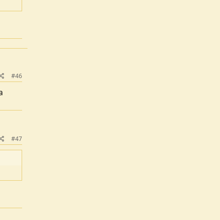
#46
a
#47