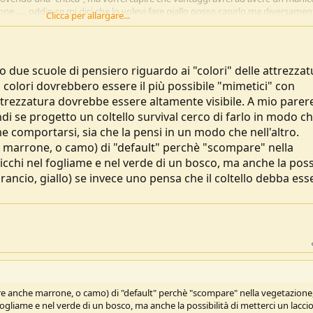
e ..... oddio se mi dici che lo volevi fare giallo posso capirlo ma diversamen
Clicca per allargare...
 immagino ci sia un ragionamento dietro mi chiedevo quale fosse ..... così m
lo lo voglio con il manico verde anche io
 due scuole di pensiero riguardo ai "colori" delle attrezzat
 i colori dovrebbero essere il più possibile "mimetici" con
'attrezzatura dovrebbe essere altamente visibile. A mio parer
i se progetto un coltello survival cerco di farlo in modo c
e comportarsi, sia che la pensi in un modo che nell'altro.
 marrone, o camo) di "default" perchè "scompare" nella
picchi nel fogliame e nel verde di un bosco, ma anche la possi
arancio, giallo) se invece uno pensa che il coltello debba ess
e anche marrone, o camo) di "default" perchè "scompare" nella vegetazione
 fogliame e nel verde di un bosco, ma anche la possibilità di metterci un laccio