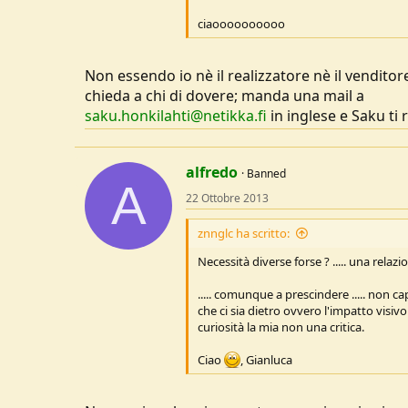
u
ciaoooooooooo
s
s
i
Non essendo io nè il realizzatore nè il venditor
o
chieda a chi di dovere; manda una mail a
n
saku.honkilahti@netikka.fi
e
in inglese e Saku ti
alfredo
Banned
A
22 Ottobre 2013
znnglc ha scritto:
Necessità diverse forse ? ..... una relaz
..... comunque a prescindere ..... non c
che ci sia dietro ovvero l'impatto visivo
curiosità la mia non una critica.
Ciao
, Gianluca