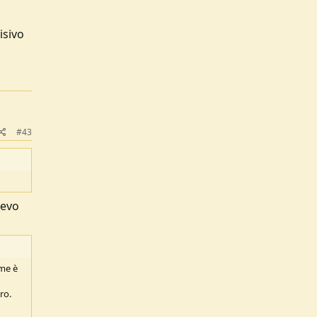
isivo
l
#43
levo
ome è
ro.