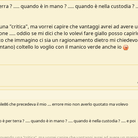
rra ? ..... quando è in mano ? ..... quando è nella custodia ? ...
a "critica", ma vorrei capire che vantaggi avrei ad avere 
 ..... oddio se mi dici che lo volevi fare giallo posso capir
sto che immagino ci sia un ragionamento dietro mi chiedevo
lontano) coltello lo voglio con il manico verde anche io
@Sile86 che precedeva il mio .... errore mio non averlo quotato ma volevo
è per terra ? ..... quando è in mano ? ..... quando è nella custodia ? ..... e poi
vendo una "critica", ma vorrei capire che vantaggi avrei ad avere un manic