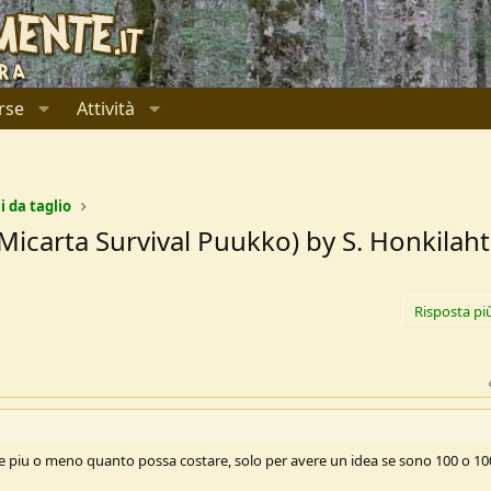
rse
Attività
i da taglio
arta Survival Puukko) by S. Honkilahti 
Risposta pi
apire piu o meno quanto possa costare, solo per avere un idea se sono 100 o 1