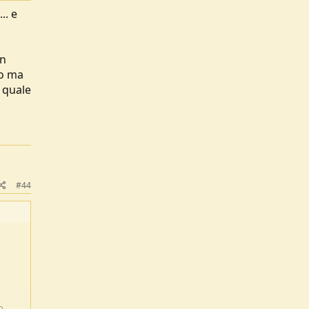
.. e
un
lo ma
 quale
#44
o