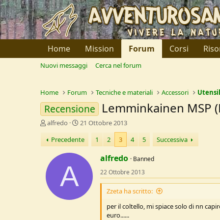
Home
Mission
Forum
Corsi
Riso
Nuovi messaggi
Cerca nel forum
Home
Forum
Tecniche e materiali
Accessori
Utensil
Lemminkainen MSP (Mic
Recensione
C
D
alfredo
21 Ottobre 2013
r
a
Precedente
1
2
3
4
5
Successiva
e
t
a
a
alfredo
t
d
Banned
A
o
i
22 Ottobre 2013
r
I
e
n
Zzeta ha scritto:
D
i
i
z
per il coltello, mi spiace solo di nn c
s
i
euro......
c
o