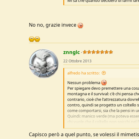
Mi sa che quando deciderò di farmi far
No no, grazie invece
znnglc
22 Ottobre 2013
alfredo ha scritto:
Nessun problema
Per spiegare devo premettere una cosa. 
montagna e il survival: c'è chi pensa che
contrario, cioè che l'attrezzatura dovr
contro, quindi se progetto un coltello s
come comportarsi, sia che la pensi in u
Quindi: manico verde (ma poteva esser
chi vuole che il coltello non spicchi nel
colore che si vuole (arancio, giallo) se
Capisco però a quel punto, se volessi il mime