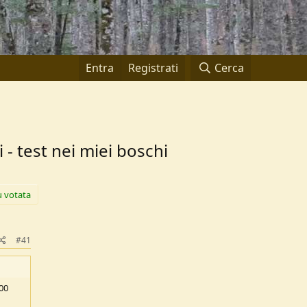
Entra
Registrati
Cerca
- test nei miei boschi
ù votata
#41
000