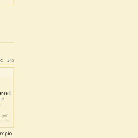
#50
ensa il
o e
e
, per
lo del
?
sempio