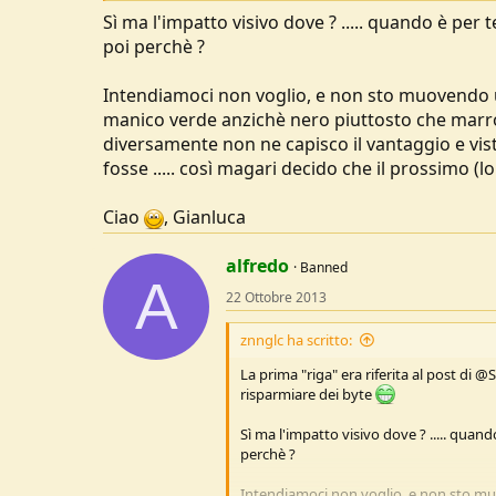
Sì ma l'impatto visivo dove ? ..... quando è per te
poi perchè ?
Intendiamoci non voglio, e non sto muovendo un
manico verde anzichè nero piuttosto che marrone
diversamente non ne capisco il vantaggio e vi
fosse ..... così magari decido che il prossimo (
Ciao
, Gianluca
alfredo
Banned
A
22 Ottobre 2013
znnglc ha scritto:
La prima "riga" era riferita al post di 
risparmiare dei byte
Sì ma l'impatto visivo dove ? ..... quando 
perchè ?
Intendiamoci non voglio, e non sto muo