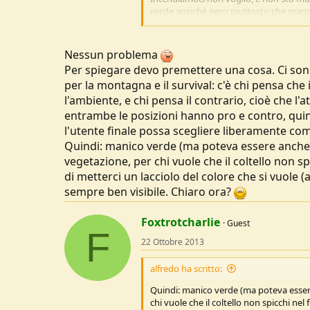
verde anzichè nero piuttosto che marron
non ne capisco il vantaggio e visto che
decido che il prossimo (lontano) coltel
Nessun problema
Ciao
, Gianluca
Per spiegare devo premettere una cosa. Ci sono
per la montagna e il survival: c'è chi pensa che
l'ambiente, e chi pensa il contrario, cioè che l
entrambe le posizioni hanno pro e contro, quind
l'utente finale possa scegliere liberamente com
Quindi: manico verde (ma poteva essere anche
vegetazione, per chi vuole che il coltello non s
di metterci un lacciolo del colore che si vuole (
sempre ben visibile. Chiaro ora?
Foxtrotcharlie
Guest
F
22 Ottobre 2013
alfredo ha scritto:
Quindi: manico verde (ma poteva esser
chi vuole che il coltello non spicchi nel