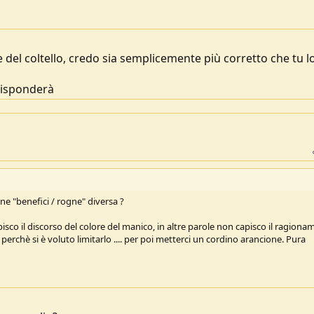
e del coltello, credo sia semplicemente più corretto che tu l
 risponderà
ione "benefici / rogne" diversa ?
apisco il discorso del colore del manico, in altre parole non capisco il ragion
 perchè si è voluto limitarlo .... per poi metterci un cordino arancione. Pura