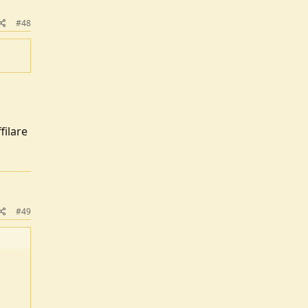
#48
filare
#49