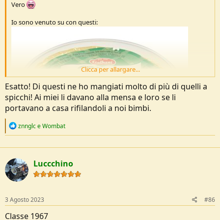
Vero
Io sono venuto su con questi:
Clicca per allargare...
Esatto! Di questi ne ho mangiati molto di più di quelli a
spicchi! Ai miei li davano alla mensa e loro se li
portavano a casa rifilandoli a noi bimbi.
R
znnglc
e
Wombat
e
a
c
t
Luccchino
i
o
n
s
:
3 Agosto 2023
#86
Classe 1967