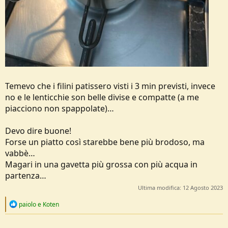
Temevo che i filini patissero visti i 3 min previsti, invece
no e le lenticchie son belle divise e compatte (a me
piacciono non spappolate)…
Devo dire buone!
Forse un piatto così starebbe bene più brodoso, ma
vabbè…
Magari in una gavetta più grossa con più acqua in
partenza…
Ultima modifica:
12 Agosto 2023
R
paiolo
e
Koten
e
a
c