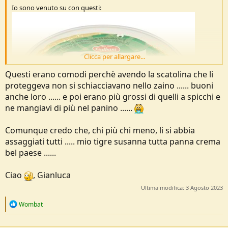
o
Io sono venuto su con questi:
n
e
Clicca per allargare...
Questi erano comodi perchè avendo la scatolina che li
proteggeva non si schiacciavano nello zaino ...... buoni
anche loro ...... e poi erano più grossi di quelli a spicchi e
ne mangiavi di più nel panino ......
Comunque credo che, chi più chi meno, li si abbia
assaggiati tutti ..... mio tigre susanna tutta panna crema
bel paese ......
Ciao
, Gianluca
Ultima modifica:
3 Agosto 2023
R
Wombat
e
---
3 Agosto 2023
---
a
c