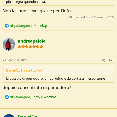
più integra quando cotta.
Non la conoscevo, grazie per l'info
Ultima modifica:
2 Dicembre 2024
R
NinjaMargaro
e
DanielOp
e
a
c
andreapaiola
t
i
o
n
s
2 Dicembre 2024
#95
:
DanielOp ha scritto:
la passata di pomodoro, un po' difficile da portarsi in escursione
doppio concentrato di pomodoro?
R
NinjaMargaro
,
Cordy
e
Wombat
e
a
c
t
DanielOp