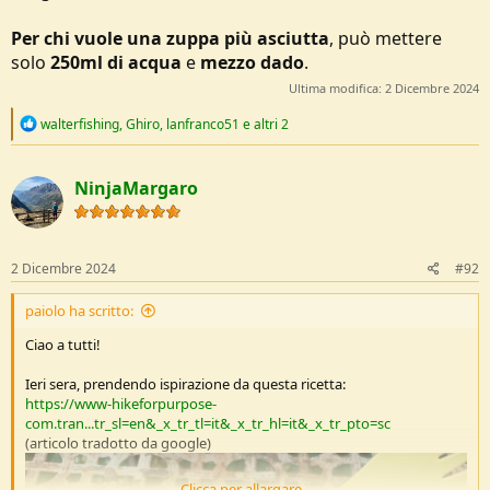
Per chi vuole una zuppa più asciutta
, può mettere
solo
250ml di acqua
e
mezzo dado
.
Ultima modifica:
2 Dicembre 2024
R
walterfishing
,
Ghiro
,
lanfranco51
e altri 2
e
a
c
NinjaMargaro
t
i
o
n
s
2 Dicembre 2024
#92
:
paiolo ha scritto:
Ciao a tutti!
Ieri sera, prendendo ispirazione da questa ricetta:
https://www-hikeforpurpose-
com.tran...tr_sl=en&_x_tr_tl=it&_x_tr_hl=it&_x_tr_pto=sc
(articolo tradotto da google)
Clicca per allargare...