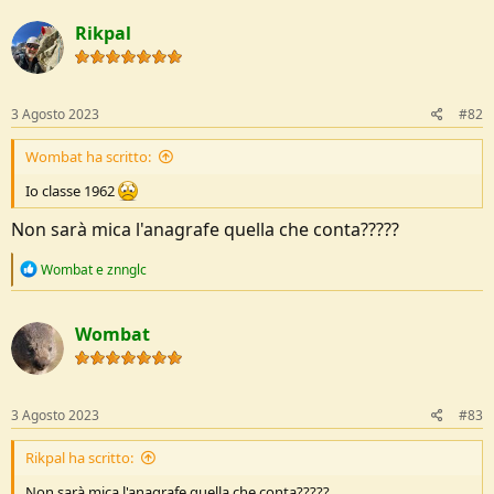
t
Rikpal
i
o
Io classe 1962
n
s
:
3 Agosto 2023
#82
Wombat ha scritto:
Io classe 1962
Non sarà mica l'anagrafe quella che conta?????
R
Wombat
e
znnglc
e
a
c
Wombat
t
i
o
n
s
3 Agosto 2023
#83
:
Rikpal ha scritto:
Non sarà mica l'anagrafe quella che conta?????