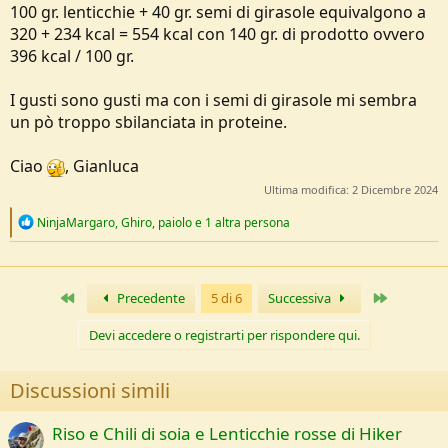
100 gr. lenticchie + 40 gr. semi di girasole equivalgono a
averne messo una buona quantità. Prossima volta torno ad
utilizzare il curry.
320 + 234 kcal = 554 kcal con 140 gr. di prodotto ovvero
Per dare un po' di "spinta" calorica alla ricetta (che ha proteine e
396 kcal / 100 gr.
carbo, ma zero grassi, ed in escursione servono anche quelli), ho
aggiunto a fine cottura anche un po' di
semi di girasole
: li ho
I gusti sono gusti ma con i semi di girasole mi sembra
trovati gradevoli, il loro croccantino dava un po' più di varietà alla
ricetta.
un pò troppo sbilanciata in proteine.
Prox volta provo a metterli per comodità assieme a tutto il resto già
nell'acqua fredda e a sentire come vengono con la cottura.
Ciao
, Gianluca
Per chi vuole una zuppa più asciutta, può mettere solo 250ml di
Ultima modifica:
2 Dicembre 2024
acqua e mezzo dado.
R
NinjaMargaro
,
Ghiro
,
paiolo
e 1 altra persona
e
a
c
t
Primo
Ultimo
Precedente
5 di 6
Successiva
i
o
n
Devi accedere o registrarti per rispondere qui.
s
:
Discussioni simili
Riso e Chili di soia e Lenticchie rosse di Hiker