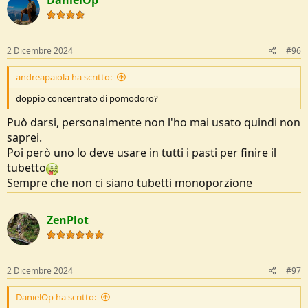
i
o
n
s
:
2 Dicembre 2024
#96
andreapaiola ha scritto:
doppio concentrato di pomodoro?
Può darsi, personalmente non l'ho mai usato quindi non
saprei.
Poi però uno lo deve usare in tutti i pasti per finire il
tubetto
Sempre che non ci siano tubetti monoporzione
ZenPlot
2 Dicembre 2024
#97
DanielOp ha scritto: