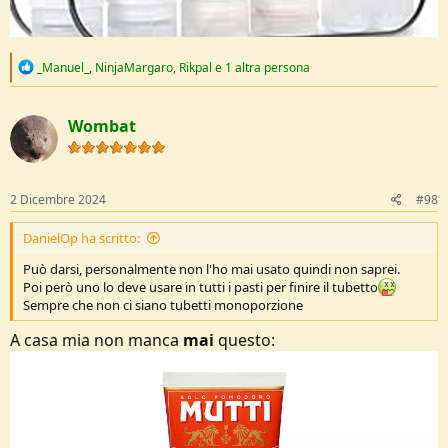
R
_Manuel_
,
NinjaMargaro
,
Rikpal
e 1 altra persona
e
a
c
Wombat
t
i
o
n
s
2 Dicembre 2024
#98
:
DanielOp ha scritto:
Può darsi, personalmente non l'ho mai usato quindi non saprei.
Poi però uno lo deve usare in tutti i pasti per finire il tubetto
Sempre che non ci siano tubetti monoporzione
A casa mia non manca
mai
questo: