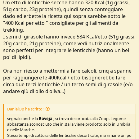
Un etto di lenticchie secche hanno 320 Kcal (1g grassi,
51g carbo, 23g proteine), quindi senza conteggiare
Per chi vuole una zuppa più asciutta, può mettere solo 250ml di
dado ed erbette la ricetta qui sopra sarebbe sotto le
acqua e mezzo dado.
"400 Kcal per etto " consigliate per gli alimenti da
trekking.
I semi di girasole hanno invece 584 Kcal/etto (51g grassi,
20g carbo, 21g proteine), come vedi nutrizionalmente
sono perfetti per integrare le lenticchie (hanno un bel
po' di lipidi).
Ora non riesco a mettermi a fare calcoli, cmq a spanne
per raggiungere le 400Kcal / etto bisognerebbe fare
circa due terzi lenticchie / un terzo semi di girasole (e/o
andare giù di olio d'oliva...)
DanielOp ha scritto:
segnalo anche la
Roveja
, si trova decorticata alla Coop. Legume
abbastanza sconosciuto che in Italia viene prodotto solo in Umbria
e nelle Marche.
Stessi tempi di cottura delle lenticchie decorticate, ma rimane un po'