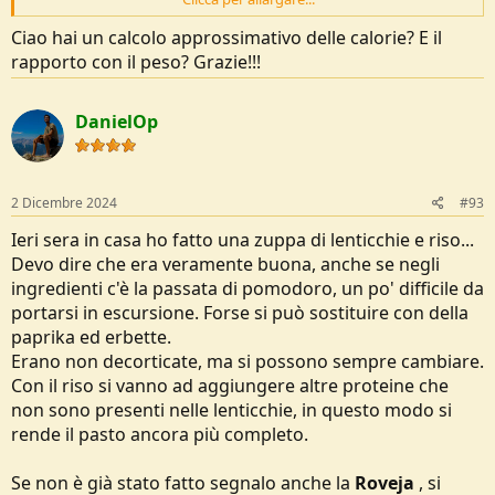
Ciao hai un calcolo approssimativo delle calorie? E il
rapporto con il peso? Grazie!!!
DanielOp
2 Dicembre 2024
#93
Ieri sera in casa ho fatto una zuppa di lenticchie e riso...
Devo dire che era veramente buona, anche se negli
ingredienti c'è la passata di pomodoro, un po' difficile da
portarsi in escursione. Forse si può sostituire con della
...mi son fatto per cena una bella ciotola di lenticchie in brodo.
paprika ed erbette.
Questa la ricetta che ho utilizzato io, con gli ingredienti che avevo a
Erano non decorticate, ma si possono sempre cambiare.
casa:
Con il riso si vanno ad aggiungere altre proteine che
non sono presenti nelle lenticchie, in questo modo si
- 100 gr di lenticchie rosse
- 500 ml acqua
rende il pasto ancora più completo.
- 1 dado vegetale
- 5 gr di mix erbe essiccate per soffritto (cipolla, carote, sedano)
Se non è già stato fatto segnalo anche la
Roveja
, si
- 2 gr di paprika dolce (a posteriori assolutamente inutili... non si