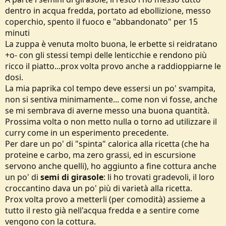
dentro in acqua fredda, portato ad ebollizione, messo
coperchio, spento il fuoco e "abbandonato" per 15
minuti
La zuppa è venuta molto buona, le erbette si reidratano
+o- con gli stessi tempi delle lenticchie e rendono più
ricco il piatto...prox volta provo anche a raddioppiarne le
dosi.
La mia paprika col tempo deve essersi un po' svampita,
non si sentiva minimamente... come non vi fosse, anche
se mi sembrava di averne messo una buona quantità.
Prossima volta o non metto nulla o torno ad utilizzare il
curry come in un esperimento precedente.
Per dare un po' di "spinta" calorica alla ricetta (che ha
proteine e carbo, ma zero grassi, ed in escursione
servono anche quelli), ho aggiunto a fine cottura anche
un po' di
semi di girasole
: li ho trovati gradevoli, il loro
croccantino dava un po' più di varietà alla ricetta.
Prox volta provo a metterli (per comodità) assieme a
tutto il resto già nell'acqua fredda e a sentire come
vengono con la cottura.