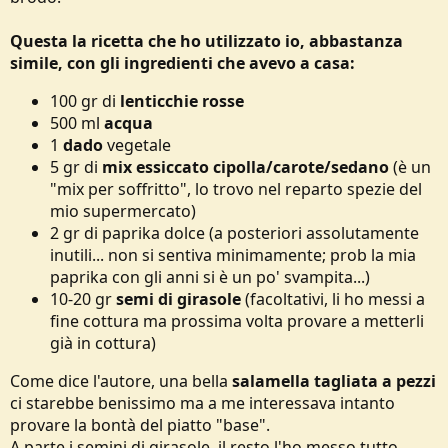
Questa la ricetta che ho utilizzato io, abbastanza
simile, con gli ingredienti che avevo a casa:
100 gr di
lenticchie rosse
500 ml
acqua
1
dado
vegetale
5 gr di
mix essiccato cipolla/carote/sedano
(è un
"mix per soffritto", lo trovo nel reparto spezie del
mio supermercato)
2 gr di paprika dolce (a posteriori assolutamente
inutili... non si sentiva minimamente; prob la mia
paprika con gli anni si è un po' svampita...)
10-20 gr
semi di girasole
(facoltativi, li ho messi a
fine cottura ma prossima volta provare a metterli
già in cottura)
Come dice l'autore, una bella
salamella tagliata a pezzi
ci starebbe benissimo ma a me interessava intanto
provare la bontà del piatto "base".
A parte i semini di girasole, il resto l'ho messo tutto