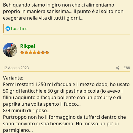
Beh quando siamo in giro non che ci alimentiamo
proprio in maniera sanissima... il punto è al solito non
esagerare nella vita di tutti i giorni...
R
Luccchino
e
a
c
Rikpal
t
i
o
n
s
12 Agosto 2023
#88
:
Variante:
Fermi restanti i 250 ml d’acqua e il mezzo dado, ho usato
50 gr di lenticchie e 50 gr di pastina piccola (io avevo i
filini) aggiunto all’acqua bollente con un po’curry e di
paprika una volta spento il fuoco…
8/9 minuti di riposo…
Purtroppo non ho il formaggino da tuffarci dentro che
sono convinto ci stia benissimo. Ho messo un po’ di
parmigiano…