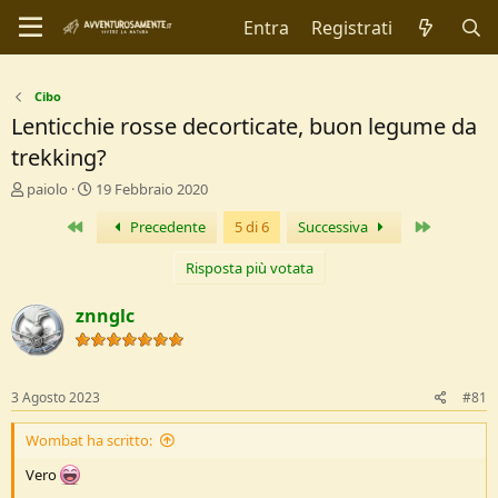
Entra
Registrati
Cibo
Lenticchie rosse decorticate, buon legume da
trekking?
C
D
paiolo
19 Febbraio 2020
r
a
Primo
Ultimo
Precedente
5 di 6
Successiva
e
t
a
a
t
d
Risposta più votata
o
i
r
I
znnglc
e
n
D
i
i
z
s
i
3 Agosto 2023
#81
c
o
u
Wombat ha scritto:
s
s
Vero
i