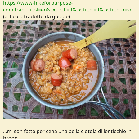
https://www-hikeforpurpose-
com.tran...tr_sl=en&_x_tr_tl=it&_x_tr_hl=it&_x_tr_pto=sc
(articolo tradotto da google)
...mi son fatto per cena una bella ciotola di lenticchie in
brodo.