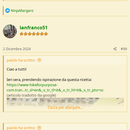
R
NinjaMargaro
e
a
c
lanfranco51
t
i
o
n
s
2 Dicembre 2024
#99
:
paiolo ha scritto:
Ciao a tutti!
Ieri sera, prendendo ispirazione da questa ricetta:
https://www-hikeforpurpose-
com.tran...tr_sl=en&_x_tr_tl=it&_x_tr_hl=it&_x_tr_pto=sc
(articolo tradotto da google)
Clicca per allargare...
paiolo ha scritto: