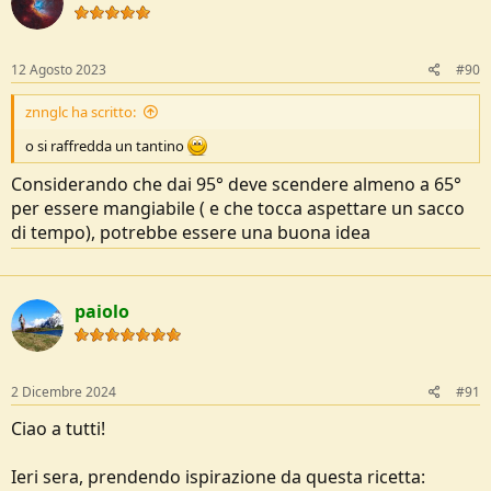
i
o
n
s
12 Agosto 2023
#90
:
znnglc ha scritto:
o si raffredda un tantino
Considerando che dai 95° deve scendere almeno a 65°
per essere mangiabile ( e che tocca aspettare un sacco
di tempo), potrebbe essere una buona idea
paiolo
2 Dicembre 2024
#91
Ciao a tutti!
Ieri sera, prendendo ispirazione da questa ricetta: