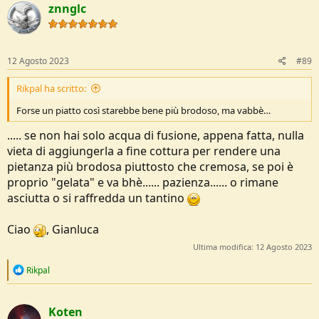
znnglc
t
i
o
n
s
12 Agosto 2023
#89
:
Rikpal ha scritto:
Forse un piatto così starebbe bene più brodoso, ma vabbè…
..... se non hai solo acqua di fusione, appena fatta, nulla
vieta di aggiungerla a fine cottura per rendere una
pietanza più brodosa piuttosto che cremosa, se poi è
proprio "gelata" e va bhè...... pazienza...... o rimane
asciutta o si raffredda un tantino
Ciao
, Gianluca
Ultima modifica:
12 Agosto 2023
R
Rikpal
e
a
c
Koten
t