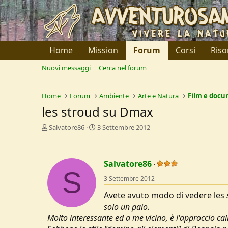
Home
Mission
Forum
Corsi
Riso
Nuovi messaggi
Cerca nel forum
Home
Forum
Ambiente
Arte e Natura
Film e docu
les stroud su Dmax
C
D
Salvatore86
3 Settembre 2012
r
a
e
t
a
a
Salvatore86
t
d
S
o
i
3 Settembre 2012
r
I
e
n
Avete avuto modo di vedere les
D
i
solo un paio.
i
z
Molto interessante ed a me vicino, è l'approccio c
s
i
c
o