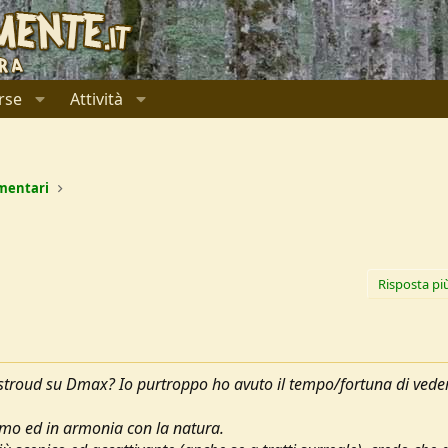
rse
Attività
mentari
Risposta pi
stroud su Dmax? Io purtroppo ho avuto il tempo/fortuna di vede
almo ed in armonia con la natura.