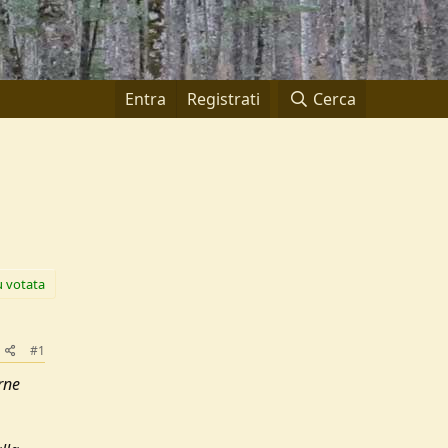
Entra
Registrati
Cerca
ù votata
#1
rne