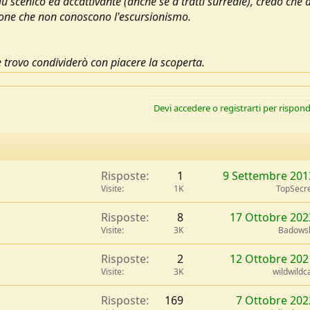
ù scenico ed accattivante (anche se a tratti surreale), credo che a
sone che non conoscono l'escursionismo.
 trovo condividerò con piacere la scoperta.
Devi accedere o registrarti per rispond
Risposte
1
9 Settembre 201
Visite
1K
TopSecr
Risposte
8
17 Ottobre 202
Visite
3K
Badows
Risposte
2
12 Ottobre 202
Visite
3K
wildwildc
Risposte
169
7 Ottobre 202