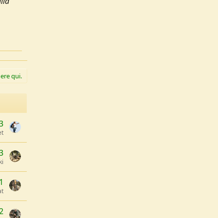
lla
ere qui.
3
et
3
ki
1
at
2