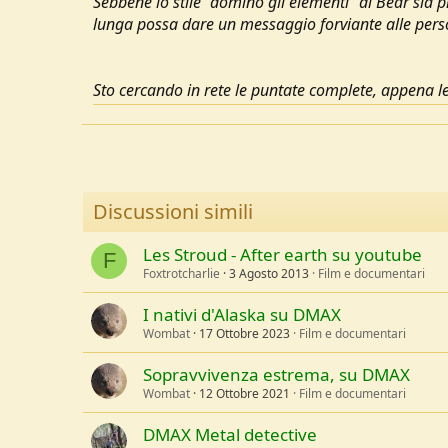
Sebbene lo stile "domino gli elementi" di Bear sia pi
u
lunga possa dare un messaggio forviante alle per
s
s
i
Sto cercando in rete le puntate complete, appena le
o
n
e
Discussioni simili
Les Stroud - After earth su youtube
F
Foxtrotcharlie
3 Agosto 2013
Film e documentari
I nativi d'Alaska su DMAX
Wombat
17 Ottobre 2023
Film e documentari
Sopravvivenza estrema, su DMAX
Wombat
12 Ottobre 2021
Film e documentari
DMAX Metal detective