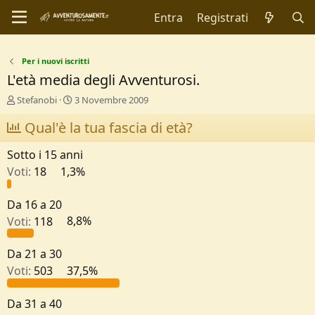
Entra
Registrati
Per i nuovi iscritti
L'età media degli Avventurosi.
C
D
Stefanobi
3 Novembre 2009
r
a
e
Qual'è la tua fascia di età?
t
a
a
t
d
Sotto i 15 anni
o
i
Voti:
18
1,3%
r
I
e
n
D
i
Da 16 a 20
i
z
Voti:
118
8,8%
s
i
c
o
u
Da 21 a 30
s
Voti:
503
37,5%
s
i
o
Da 31 a 40
n