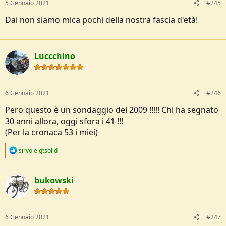
5 Gennaio 2021
#245
:
Dai non siamo mica pochi della nostra fascia d'età!
Luccchino
6 Gennaio 2021
#246
Pero questo è un sondaggio del 2009 !!!!! Chi ha segnato
30 anni allora, oggi sfora i 41 !!!
(Per la cronaca 53 i miei)
R
siryo
e
gtsolid
e
a
c
bukowski
t
i
o
n
s
6 Gennaio 2021
#247
: