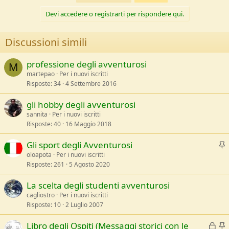
t
i
Devi accedere o registrarti per rispondere qui.
o
n
s
Discussioni simili
:
professione degli avventurosi
M
martepao
Per i nuovi iscritti
Risposte
34
4 Settembre 2016
gli hobby degli avventurosi
sannita
Per i nuovi iscritti
Risposte
40
16 Maggio 2018
I
Gli sport degli Avventurosi
oloapota
Per i nuovi iscritti
Risposte
261
5 Agosto 2020
e
v
La scelta degli studenti avventurosi
i
cagliostro
Per i nuovi iscritti
Risposte
10
2 Luglio 2007
e
B
I
Libro degli Ospiti (Messaggi storici con le