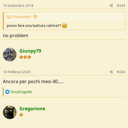
10 Settembre 2018
#243
lg21 ha scritto:
posso fare una battuta cattiva??
no problem
Giunpy79
10 Febbraio 2020
#244
Ancora per pochi mesi 40.....
R
OrsoGrigio66
e
a
c
Gregorione
t
i
o
n
s