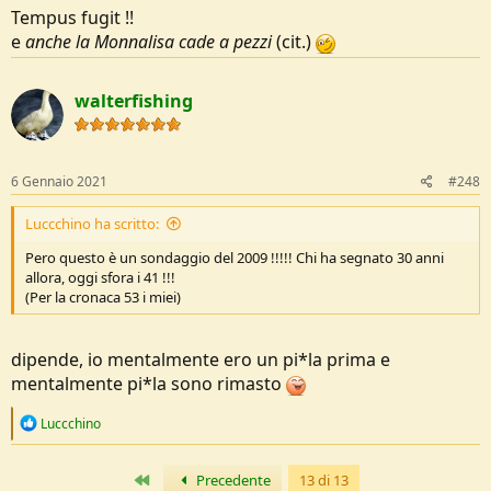
Tempus fugit !!
e
anche la Monnalisa cade a pezzi
(cit.)
walterfishing
6 Gennaio 2021
#248
Luccchino ha scritto:
Pero questo è un sondaggio del 2009 !!!!! Chi ha segnato 30 anni
allora, oggi sfora i 41 !!!
(Per la cronaca 53 i miei)
dipende, io mentalmente ero un pi*la prima e
mentalmente pi*la sono rimasto
R
Luccchino
e
a
c
Primo
Precedente
13 di 13