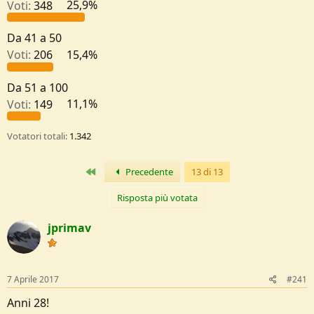
Voti:
348
25,9%
e
Da 41 a 50
Voti:
206
15,4%
Da 51 a 100
Voti:
149
11,1%
Votatori totali
1.342
Primo
Precedente
13 di 13
Risposta più votata
jprimav
7 Aprile 2017
#241
Anni 28!