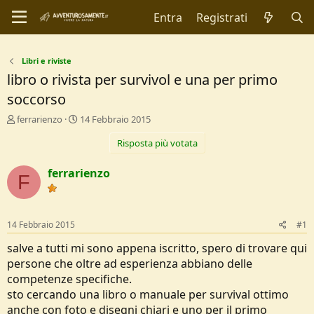
Entra
Registrati
Libri e riviste
libro o rivista per survivol e una per primo
soccorso
C
D
ferrarienzo
14 Febbraio 2015
r
a
Risposta più votata
e
t
a
a
t
d
ferrarienzo
F
o
i
r
I
e
n
D
i
14 Febbraio 2015
#1
i
z
s
i
salve a tutti mi sono appena iscritto, spero di trovare qui
c
o
persone che oltre ad esperienza abbiano delle
u
competenze specifiche.
s
sto cercando una libro o manuale per survival ottimo
s
i
anche con foto e disegni chiari e uno per il primo