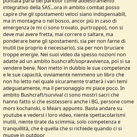
puntata parla del parkour come addestramento
integrativo della SAS...ora in ambito combat posso
capire che gli spostamenti veloci siano indispensabili,
ma in montagna o nel bosco, ancor più in caso di
emergenza (e mi ci sono trovato, purtroppo), non si
deve mai avere fretta, mai correre o saltare, ma
ponderare bene gli spostamenti, sia per non farne di
inutili (se proprio è necessario), sia per non bruciare
troppe energie. Nei suoi video da spesso nozioni non
adatte ad un ambito bushcraft/sopravvivenza, poi si sa
vendere bene. Non metto in dubbio le sue competenze
e le sue capacità, ovviamente nemmeno un libro che
non ho letto nel quale sicuramente tratterà i vari temi
adeguatamente, ma il personaggio mi piace poco. In
ambito Bushcraft/survival ci sono mostri sacri che
hanno fatto si che esistessero anche i BG, persone come
mors kochanski, o Mears appunto. Basta andare su
youtube e vedersi i loro video, niente spettacolarismi
inutili, niente tirate da scimmia, solo competenza e
tranquillità, che è quella che si richiede quando ci si
muove in outdoor