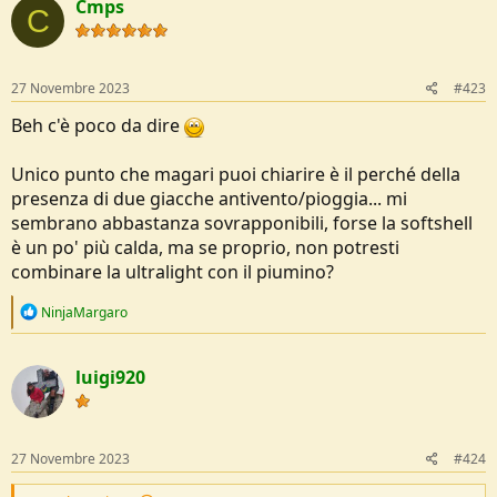
Cmps
t
C
i
o
n
s
27 Novembre 2023
#423
:
Beh c'è poco da dire
Unico punto che magari puoi chiarire è il perché della
presenza di due giacche antivento/pioggia... mi
sembrano abbastanza sovrapponibili, forse la softshell
è un po' più calda, ma se proprio, non potresti
combinare la ultralight con il piumino?
R
NinjaMargaro
e
a
c
luigi920
t
i
o
n
s
27 Novembre 2023
#424
: