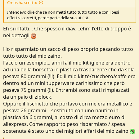
Cmps ha scritto:
Intendevo dire che se non metti tutto tutto tutto e con i pesi
effettivi corretti, perde parte della sua utilità.
Eh sì infatti... Che spesso il diav....ehm l'etto di troppo è
nei dettagli
Ho risparmiato un sacco di peso proprio pesando tutto
tutto tutto del mio zaino.
Faccio un esempio... anni fa il mio kit igiene era dentro
ad una bella borsetta in plastica trasparente che da sola
pesava 80 grammi (!!!). Ed il mio kit tè/zucchero/caffè era
dentro ad un mini tupperware carinissimo che però
pesava 75 grammi (!!). Entrambi sono stati rimpiazzati
da un paio di ziplock.
Oppure il fischietto che portavo con me era metallico e
pesava 26 grammi... sostituito con uno nautico in
plastica da 6 grammi, al costo di circa mezzo euro di
aliexpress. Come rapporto peso risparmiato / spesa
sostenuta è stato uno dei migliori affari del mio zaino