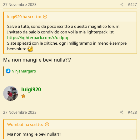
27 Novembre 2023
#427
luigi920 ha scritto:
Salve a tutti, sono da poco iscritto a questo magnifico forum.
Invitato da paiolo condivido con voi la mia lighterpack list
https://lighterpack.com/r/uidpbj
Siate spietati con le critiche, ogni milligrammo in meno è sempre
benvoluto
Ma non mangi e bevi nulla?!?
R
NinjaMargaro
e
a
c
luigi920
t
i
o
n
s
27 Novembre 2023
#428
:
Wombat ha scritto:
Ma non mangi e bevi nulla?!?