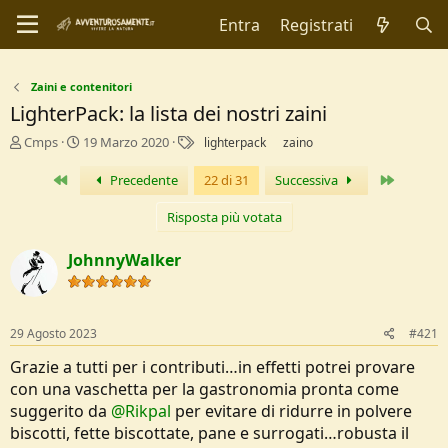
Entra
Registrati
Zaini e contenitori
LighterPack: la lista dei nostri zaini
C
D
T
Cmps
19 Marzo 2020
lighterpack
zaino
r
a
a
e
t
g
Primo
Ultimo
Precedente
22 di 31
Successiva
a
a
t
d
Risposta più votata
o
i
r
I
JohnnyWalker
e
n
D
i
i
z
s
i
29 Agosto 2023
#421
c
o
u
Grazie a tutti per i contributi…in effetti potrei provare
s
con una vaschetta per la gastronomia pronta come
s
suggerito da
@Rikpal
per evitare di ridurre in polvere
i
o
biscotti, fette biscottate, pane e surrogati…robusta il
n