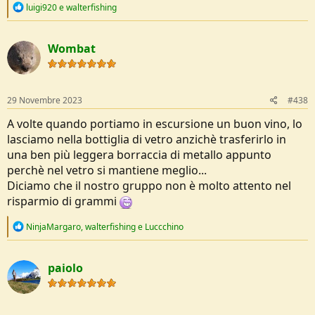
R
luigi920
e
walterfishing
e
a
c
Wombat
t
i
o
n
s
29 Novembre 2023
#438
:
A volte quando portiamo in escursione un buon vino, lo
lasciamo nella bottiglia di vetro anzichè trasferirlo in
una ben più leggera borraccia di metallo appunto
perchè nel vetro si mantiene meglio...
Diciamo che il nostro gruppo non è molto attento nel
risparmio di grammi
R
NinjaMargaro
,
walterfishing
e
Luccchino
e
a
c
paiolo
t
i
o
n