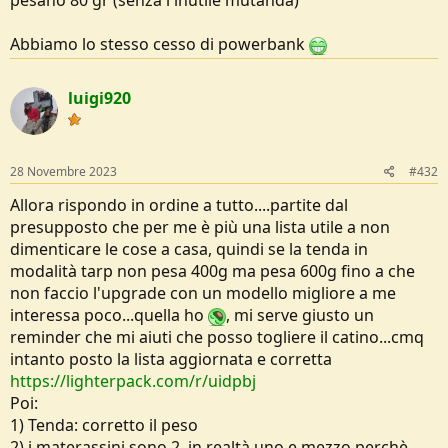
pesano 80 gr (senza l inutile mutanda)
Abbiamo lo stesso cesso di powerbank
luigi920
28 Novembre 2023
#432
Allora rispondo in ordine a tutto....partite dal
presupposto che per me è più una lista utile a non
dimenticare le cose a casa, quindi se la tenda in
modalità tarp non pesa 400g ma pesa 600g fino a che
non faccio l'upgrade con un modello migliore a me
interessa poco...quella ho
, mi serve giusto un
reminder che mi aiuti che posso togliere il catino...cmq
intanto posto la lista aggiornata e corretta
https://lighterpack.com/r/uidpbj
Poi:
1) Tenda: corretto il peso
2) i materassini sono 2, in realtà uno e mezzo perchè