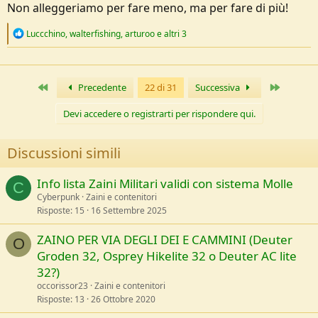
Non alleggeriamo per fare meno, ma per fare di più!
R
Luccchino
,
walterfishing
,
arturoo
e altri 3
e
a
c
t
Primo
Ultimo
Precedente
22 di 31
Successiva
i
o
n
Devi accedere o registrarti per rispondere qui.
s
:
Discussioni simili
Info lista Zaini Militari validi con sistema Molle
C
Cyberpunk
Zaini e contenitori
Risposte
15
16 Settembre 2025
ZAINO PER VIA DEGLI DEI E CAMMINI (Deuter
O
Groden 32, Osprey Hikelite 32 o Deuter AC lite
32?)
occorissor23
Zaini e contenitori
Risposte
13
26 Ottobre 2020