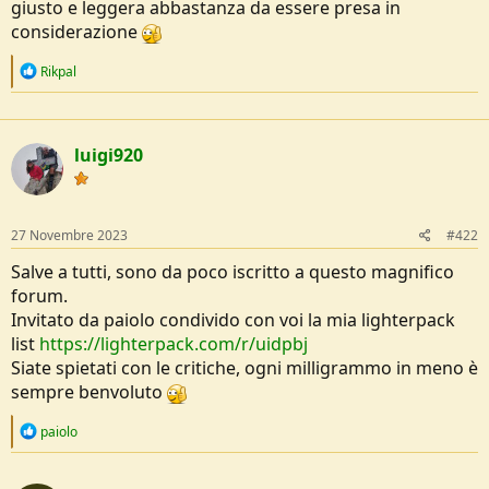
giusto e leggera abbastanza da essere presa in
e
considerazione
R
Rikpal
e
a
c
t
luigi920
i
o
n
s
:
27 Novembre 2023
#422
Salve a tutti, sono da poco iscritto a questo magnifico
forum.
Invitato da paiolo condivido con voi la mia lighterpack
list
https://lighterpack.com/r/uidpbj
Siate spietati con le critiche, ogni milligrammo in meno è
sempre benvoluto
R
paiolo
e
a
c