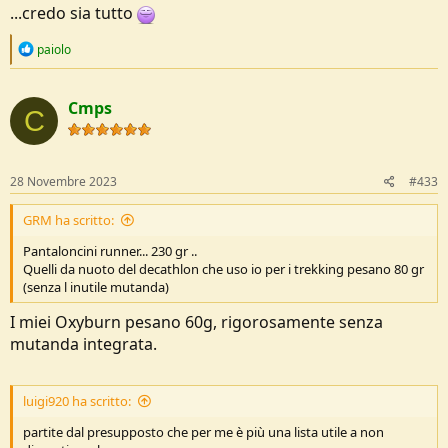
...credo sia tutto
R
paiolo
e
a
c
Cmps
t
C
i
o
n
s
28 Novembre 2023
#433
:
GRM ha scritto:
Pantaloncini runner... 230 gr ..
Quelli da nuoto del decathlon che uso io per i trekking pesano 80 gr
(senza l inutile mutanda)
I miei Oxyburn pesano 60g, rigorosamente senza
mutanda integrata.
luigi920 ha scritto:
partite dal presupposto che per me è più una lista utile a non