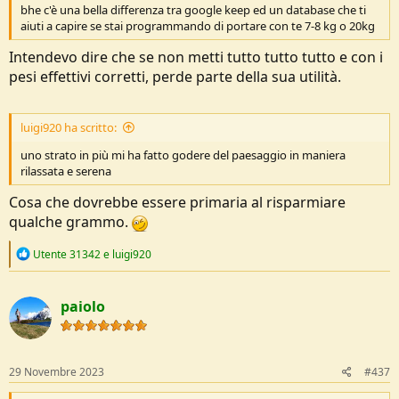
bhe c'è una bella differenza tra google keep ed un database che ti
aiuti a capire se stai programmando di portare con te 7-8 kg o 20kg
Intendevo dire che se non metti tutto tutto tutto e con i
pesi effettivi corretti, perde parte della sua utilità.
luigi920 ha scritto:
uno strato in più mi ha fatto godere del paesaggio in maniera
rilassata e serena
Cosa che dovrebbe essere primaria al risparmiare
qualche grammo.
R
Utente 31342
e
luigi920
e
a
c
paiolo
t
i
o
n
s
29 Novembre 2023
#437
: