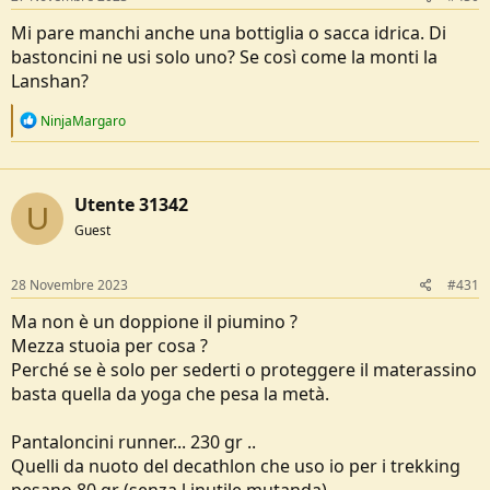
:
Mi pare manchi anche una bottiglia o sacca idrica. Di
bastoncini ne usi solo uno? Se così come la monti la
Lanshan?
R
NinjaMargaro
e
a
c
t
Utente 31342
i
U
o
Guest
n
s
:
28 Novembre 2023
#431
Ma non è un doppione il piumino ?
Mezza stuoia per cosa ?
Perché se è solo per sederti o proteggere il materassino
basta quella da yoga che pesa la metà.
Pantaloncini runner... 230 gr ..
Quelli da nuoto del decathlon che uso io per i trekking