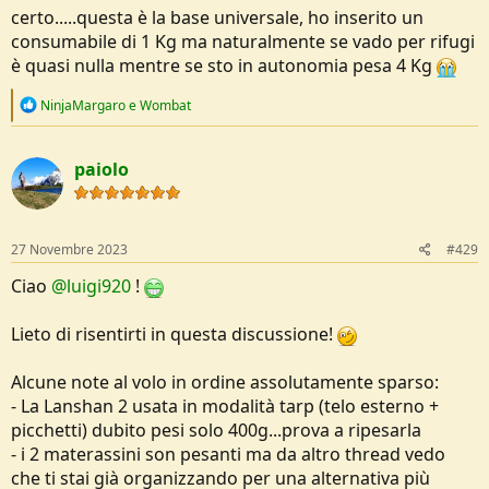
certo.....questa è la base universale, ho inserito un
consumabile di 1 Kg ma naturalmente se vado per rifugi
è quasi nulla mentre se sto in autonomia pesa 4 Kg
R
NinjaMargaro
e
Wombat
e
a
c
paiolo
t
i
o
n
s
27 Novembre 2023
#429
:
Ciao
@luigi920
!
Lieto di risentirti in questa discussione!
Alcune note al volo in ordine assolutamente sparso:
- La Lanshan 2 usata in modalità tarp (telo esterno +
picchetti) dubito pesi solo 400g...prova a ripesarla
- i 2 materassini son pesanti ma da altro thread vedo
che ti stai già organizzando per una alternativa più