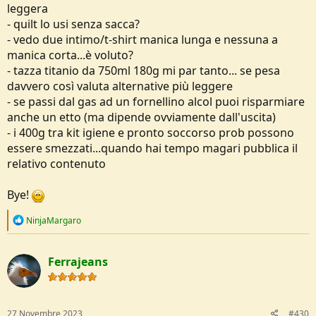
leggera
- quilt lo usi senza sacca?
- vedo due intimo/t-shirt manica lunga e nessuna a
manica corta...è voluto?
- tazza titanio da 750ml 180g mi par tanto... se pesa
davvero così valuta alternative più leggere
- se passi dal gas ad un fornellino alcol puoi risparmiare
anche un etto (ma dipende ovviamente dall'uscita)
- i 400g tra kit igiene e pronto soccorso prob possono
essere smezzati...quando hai tempo magari pubblica il
relativo contenuto
Bye!
R
NinjaMargaro
e
a
c
Ferrajeans
t
i
o
n
s
27 Novembre 2023
#430