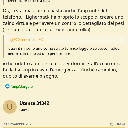
dimenticare le cose a casa
Ok, ci sta, ma allora ti basta anche l'app note del
telefono... Ligherpack ha proprio lo scopo di creare uno
zaino virtuale per avere un controllo dettagliato dei pesi
(se siamo qui non lo consideriamo follia).
luigi920 ha scritto:
i due intimi sono uno come strato termico leggero se becco freddo
mentre cammino ed uno per dormire
io ho ridotto a uno e lo uso per dormire, all'occorrenza
fa da backup in caso d'emergenza... finché cammino,
dubito di averne bisogno.
R
NinjaMargaro
e
a
c
Utente 31342
t
U
i
Guest
o
n
s
28 Novembre 2023
#434
: