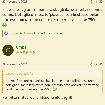
s
29 Novembre 2023
#439
:
E' perché ragioni in maniera sbagliata: se mettessi il vino
su una bottiglia di metallo/plastica, con lo stesso peso
potreste portartene un litro e mezzo invece che 750ml
R
eleo
,
walterfishing
,
Eliott
e 1 altra persona
e
a
c
Cmps
t
C
i
o
n
s
29 Novembre 2023
#440
:
paiolo ha scritto:
E' perché ragioni in maniera sbagliata: se mettessi il vino su una
bottiglia di metallo/plastica, con lo stesso peso potreste portartene
un litro e mezzo invece che 750ml
Perfetta sintesi della filosofia ultralight!