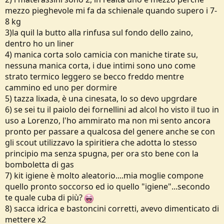
mezzo pieghevole mi fa da schienale quando supero i 7-
8 kg
3)la quil la butto alla rinfusa sul fondo dello zaino,
dentro ho un liner
4) manica corta solo camicia con maniche tirate su,
nessuna manica corta, i due intimi sono uno come
strato termico leggero se becco freddo mentre
cammino ed uno per dormire
5) tazza lixada, è una cinesata, lo so devo upgrdare
6) se sei tu il paiolo dei fornellini ad alcol ho visto il tuo in
uso a Lorenzo, l'ho ammirato ma non mi sento ancora
pronto per passare a qualcosa del genere anche se con
gli scout utilizzavo la spiritiera che adotta lo stesso
principio ma senza spugna, per ora sto bene con la
bomboletta di gas
7) kit igiene è molto aleatorio....mia moglie compone
quello pronto soccorso ed io quello "igiene"...secondo
te quale cuba di più?
8) sacca idrica e bastoncini corretti, avevo dimenticato di
mettere x2