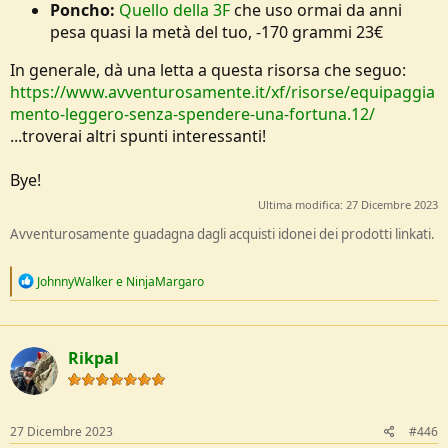
Poncho:
Quello della 3F
che uso ormai da anni
pesa quasi la metà del tuo, -170 grammi 23€
In generale, dà una letta a questa risorsa che seguo:
https://www.avventurosamente.it/xf/risorse/equipaggia
mento-leggero-senza-spendere-una-fortuna.12/
...troverai altri spunti interessanti!
Bye!
Ultima modifica:
27 Dicembre 2023
Avventurosamente guadagna dagli acquisti idonei dei prodotti linkati.
R
JohnnyWalker
e
NinjaMargaro
e
a
c
t
Rikpal
i
o
n
s
:
27 Dicembre 2023
#446