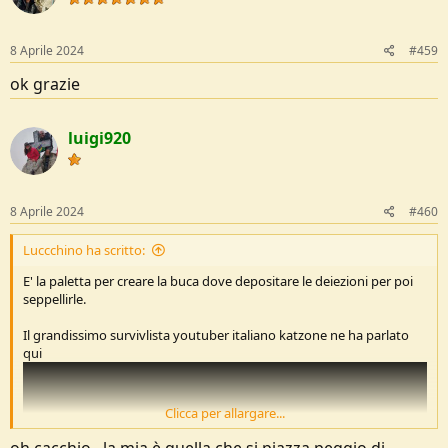
o
n
s
8 Aprile 2024
#459
:
ok grazie
luigi920
8 Aprile 2024
#460
Luccchino ha scritto:
E' la paletta per creare la buca dove depositare le deiezioni per poi
seppellirle.
Il grandissimo survivlista youtuber italiano katzone ne ha parlato
qui
Clicca per allargare...
oh cacchio...la mia è quella che si piazza peggio di