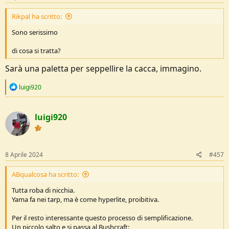
Rikpal ha scritto:
Sono serissimo
di cosa si tratta?
Sarà una paletta per seppellire la cacca, immagino.
R
luigi920
e
a
c
luigi920
t
i
o
n
s
8 Aprile 2024
#457
:
ABqualcosa ha scritto:
Tutta roba di nicchia.
Yama fa nei tarp, ma è come hyperlite, proibitiva.
Per il resto interessante questo processo di semplificazione.
Un piccolo salto e si passa al Bushcraft: