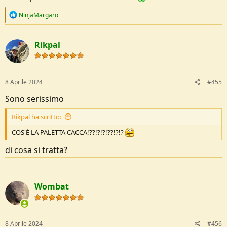
R
NinjaMargaro
e
a
c
Rikpal
t
i
o
n
s
8 Aprile 2024
#455
:
Sono serissimo
Rikpal ha scritto:
COS'È LA PALETTA CACCA!??!?!?!??!?!?
di cosa si tratta?
Wombat
8 Aprile 2024
#456