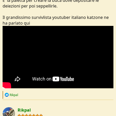
E' la paletta per creare la buca dove depositare le
deiezioni per poi seppellirle.
Il grandissimo survivlista youtuber italiano katzone ne
ha parlato qui
R
Rikpal
e
a
c
Rikpal
t
i