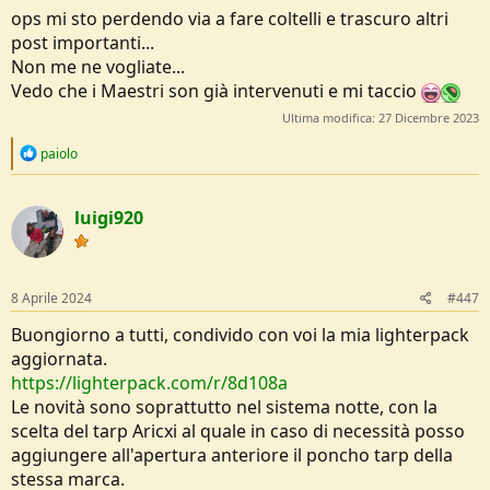
ops mi sto perdendo via a fare coltelli e trascuro altri
post importanti...
Non me ne vogliate...
Vedo che i Maestri son già intervenuti e mi taccio
Ultima modifica:
27 Dicembre 2023
R
paiolo
e
a
c
luigi920
t
i
o
n
s
8 Aprile 2024
#447
:
Buongiorno a tutti, condivido con voi la mia lighterpack
aggiornata.
https://lighterpack.com/r/8d108a
Le novità sono soprattutto nel sistema notte, con la
scelta del tarp Aricxi al quale in caso di necessità posso
aggiungere all'apertura anteriore il poncho tarp della
stessa marca.