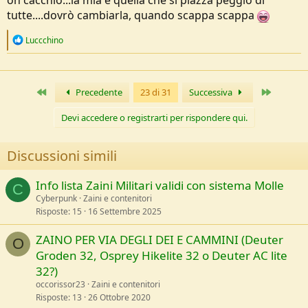
tutte....dovrò cambiarla, quando scappa scappa
R
Luccchino
e
a
c
t
Primo
Ultimo
Precedente
23 di 31
Successiva
i
o
n
Devi accedere o registrarti per rispondere qui.
s
:
Discussioni simili
Info lista Zaini Militari validi con sistema Molle
C
Cyberpunk
Zaini e contenitori
Risposte
15
16 Settembre 2025
ZAINO PER VIA DEGLI DEI E CAMMINI (Deuter
O
Groden 32, Osprey Hikelite 32 o Deuter AC lite
32?)
occorissor23
Zaini e contenitori
Risposte
13
26 Ottobre 2020