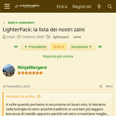
Entra
Registrati
Zaini e contenitori
LighterPack: la lista dei nostri zaini
C
D
T
Cmps
19 Marzo 2020
lighterpack
zaino
r
a
a
e
t
g
Primo
Ultimo
Precedente
23 di 31
Successiva
a
a
t
d
Risposta più votata
o
i
r
I
NinjaMargaro
e
n
D
i
i
z
s
i
29 Novembre 2023
#441
c
o
u
Wombat ha scritto:
s
s
A volte quando portiamo in escursione un buon vino, lo lasciamo
i
nella bottiglia di vetro anzichè trasferirlo in una ben più leggera
o
borraccia di metallo appunto perchè nel vetro si mantiene meglio...
n