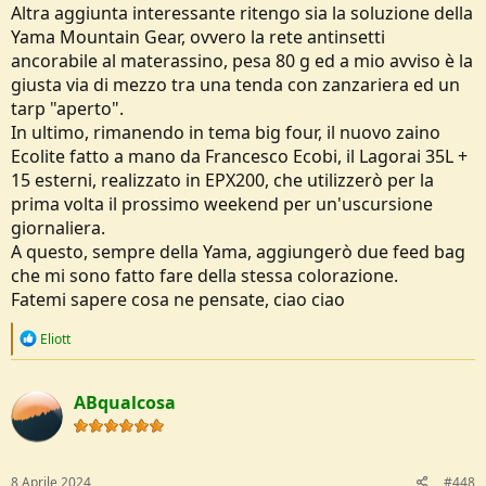
Altra aggiunta interessante ritengo sia la soluzione della
Yama Mountain Gear, ovvero la rete antinsetti
ancorabile al materassino, pesa 80 g ed a mio avviso è la
giusta via di mezzo tra una tenda con zanzariera ed un
tarp "aperto".
In ultimo, rimanendo in tema big four, il nuovo zaino
Ecolite fatto a mano da Francesco Ecobi, il Lagorai 35L +
15 esterni, realizzato in EPX200, che utilizzerò per la
prima volta il prossimo weekend per un'uscursione
giornaliera.
A questo, sempre della Yama, aggiungerò due feed bag
che mi sono fatto fare della stessa colorazione.
Fatemi sapere cosa ne pensate, ciao ciao
R
Eliott
e
a
c
ABqualcosa
t
i
o
n
s
8 Aprile 2024
#448