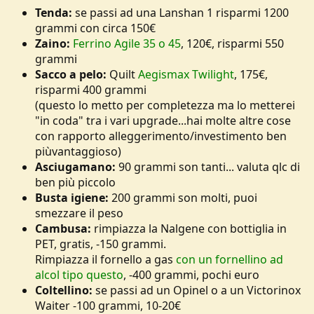
Tenda:
se passi ad una Lanshan 1 risparmi 1200
grammi con circa 150€
Zaino:
Ferrino Agile 35 o 45
, 120€, risparmi 550
grammi
Sacco a pelo:
Quilt
Aegismax Twilight
, 175€,
risparmi 400 grammi
(questo lo metto per completezza ma lo metterei
"in coda" tra i vari upgrade...hai molte altre cose
con rapporto alleggerimento/investimento ben
piùvantaggioso)
Asciugamano:
90 grammi son tanti... valuta qlc di
ben più piccolo
Busta igiene:
200 grammi son molti, puoi
smezzare il peso
Cambusa:
rimpiazza la Nalgene con bottiglia in
PET, gratis, -150 grammi.
Rimpiazza il fornello a gas
con un fornellino ad
alcol tipo questo
, -400 grammi, pochi euro
Coltellino:
se passi ad un Opinel o a un Victorinox
Waiter -100 grammi, 10-20€