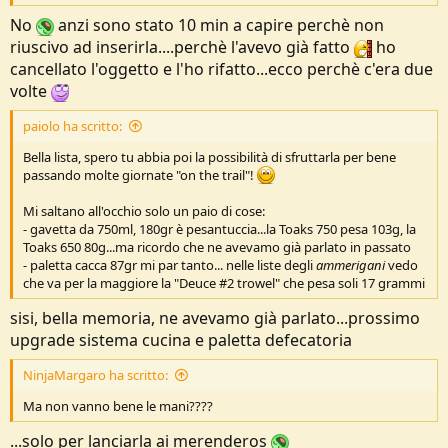
No
anzi sono stato 10 min a capire perchè non
riuscivo ad inserirla....perchè l'avevo già fatto
ho
cancellato l'oggetto e l'ho rifatto...ecco perchè c'era due
volte
paiolo ha scritto:
Bella lista, spero tu abbia poi la possibilità di sfruttarla per bene
passando molte giornate "on the trail"!
Mi saltano all'occhio solo un paio di cose:
- gavetta da 750ml, 180gr è pesantuccia...la Toaks 750 pesa 103g, la
Toaks 650 80g...ma ricordo che ne avevamo già parlato in passato
- paletta cacca 87gr mi par tanto... nelle liste degli
ammerigani
vedo
che va per la maggiore la "Deuce #2 trowel" che pesa soli 17 grammi
sisi, bella memoria, ne avevamo già parlato...prossimo
upgrade sistema cucina e paletta defecatoria
NinjaMargaro ha scritto:
Ma non vanno bene le mani????
...solo per lanciarla ai merenderos