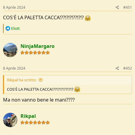
8 Aprile 2024
#451
COS'È LA PALETTA CACCA!??!?!?!??!?!?
R
Eliott
e
a
c
NinjaMargaro
t
i
o
n
s
8 Aprile 2024
#452
:
Rikpal ha scritto:
COS'È LA PALETTA CACCA!??!?!?!??!?!?
Ma non vanno bene le mani????
Rikpal