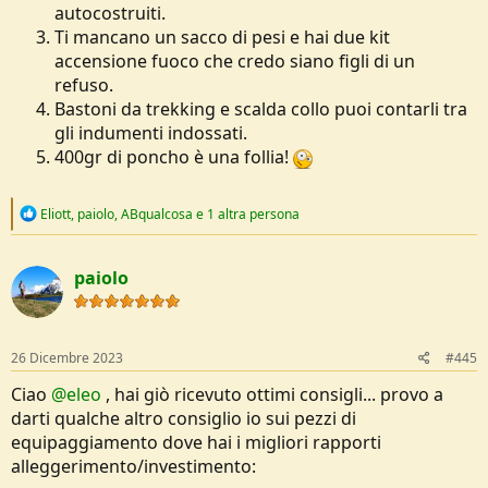
autocostruiti.
Ti mancano un sacco di pesi e hai due kit
accensione fuoco che credo siano figli di un
refuso.
Bastoni da trekking e scalda collo puoi contarli tra
gli indumenti indossati.
400gr di poncho è una follia!
R
Eliott
,
paiolo
,
ABqualcosa
e 1 altra persona
e
a
c
paiolo
t
i
o
n
s
26 Dicembre 2023
#445
:
Ciao
@eleo
, hai giò ricevuto ottimi consigli... provo a
darti qualche altro consiglio io sui pezzi di
equipaggiamento dove hai i migliori rapporti
alleggerimento/investimento: