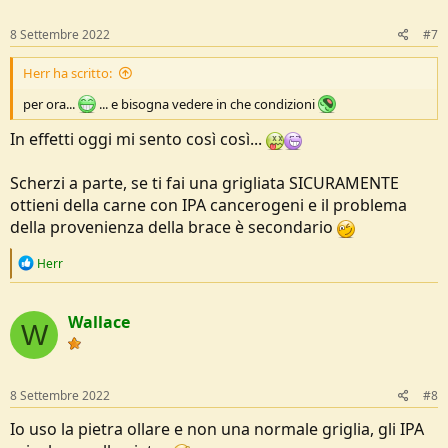
8 Settembre 2022
#7
Herr ha scritto:
per ora...
... e bisogna vedere in che condizioni
In effetti oggi mi sento così così...
Scherzi a parte, se ti fai una grigliata SICURAMENTE
ottieni della carne con IPA cancerogeni e il problema
della provenienza della brace è secondario
R
Herr
e
a
c
Wallace
t
W
i
o
n
s
8 Settembre 2022
#8
:
Io uso la pietra ollare e non una normale griglia, gli IPA