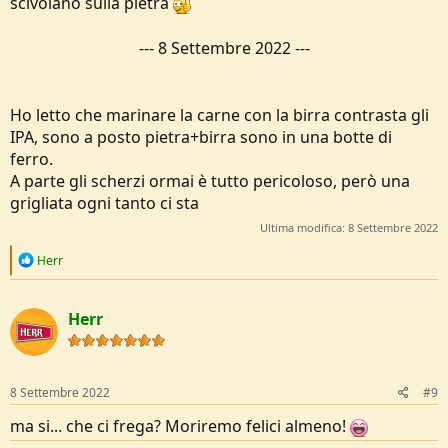
scivolano sulla pietra
---
8 Settembre 2022
---
Ho letto che marinare la carne con la birra contrasta gli
IPA, sono a posto pietra+birra sono in una botte di
ferro.
A parte gli scherzi ormai è tutto pericoloso, però una
grigliata ogni tanto ci sta
Ultima modifica:
8 Settembre 2022
R
Herr
e
a
c
Herr
t
i
o
n
s
8 Settembre 2022
#9
:
ma si... che ci frega? Moriremo felici almeno!