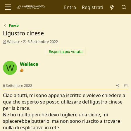
Entra
Registrati
Fuoco
Ligustro cinese
C
D
Wallace
6 Settembre 2022
r
a
Risposta più votata
e
t
a
a
t
d
Wallace
W
o
i
r
I
e
n
D
i
6 Settembre 2022
#1
i
z
s
i
Ciao a tutti, mi sono appena iscritto e volevo chiedere a
c
o
qualche esperto se posso utilizzare del ligustro cinese
u
per la brace.
s
Ne ho molto perché devo togliere una siepe, mi
s
i
spiacerebbe buttarlo, ma non sono riuscito a trovare
o
nulla di esplicativo in rete.
n