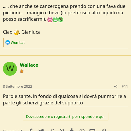
..... che anche se cancerogena prendo con una fava due
piccioni..... mangio e bevo (io preferisco altri liquidi ma
posso sacrificarmi).
Ciao
, Gianluca
R
Wombat
e
a
c
t
Wallace
i
W
o
n
s
:
8 Settembre 2022
#11
Parole sante, in fondo di qualcosa si dovrà pur morire a
parte gli scherzi grazie del supporto
Devi accedere o registrarti per rispondere qui.
facebook
Twitter
Reddit
Pinterest
Tumblr
WhatsApp
e-mail
Link