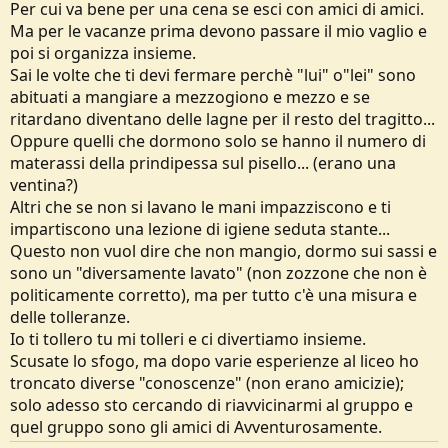
Per cui va bene per una cena se esci con amici di amici.
Ma per le vacanze prima devono passare il mio vaglio e
poi si organizza insieme.
Sai le volte che ti devi fermare perchè "lui" o"lei" sono
abituati a mangiare a mezzogiono e mezzo e se
ritardano diventano delle lagne per il resto del tragitto...
Oppure quelli che dormono solo se hanno il numero di
materassi della prindipessa sul pisello... (erano una
ventina?)
Altri che se non si lavano le mani impazziscono e ti
impartiscono una lezione di igiene seduta stante...
Questo non vuol dire che non mangio, dormo sui sassi e
sono un "diversamente lavato" (non zozzone che non è
politicamente corretto), ma per tutto c'è una misura e
delle tolleranze.
Io ti tollero tu mi tolleri e ci divertiamo insieme.
Scusate lo sfogo, ma dopo varie esperienze al liceo ho
troncato diverse "conoscenze" (non erano amicizie);
solo adesso sto cercando di riavvicinarmi al gruppo e
quel gruppo sono gli amici di Avventurosamente.