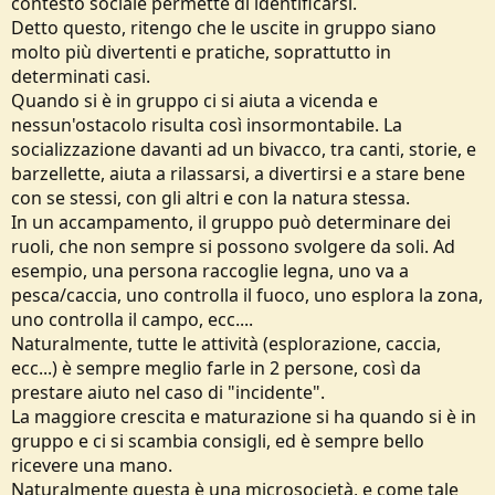
contesto sociale permette di identificarsi.
e
Detto questo, ritengo che le uscite in gruppo siano
molto più divertenti e pratiche, soprattutto in
determinati casi.
Quando si è in gruppo ci si aiuta a vicenda e
nessun'ostacolo risulta così insormontabile. La
socializzazione davanti ad un bivacco, tra canti, storie, e
barzellette, aiuta a rilassarsi, a divertirsi e a stare bene
con se stessi, con gli altri e con la natura stessa.
In un accampamento, il gruppo può determinare dei
ruoli, che non sempre si possono svolgere da soli. Ad
esempio, una persona raccoglie legna, uno va a
pesca/caccia, uno controlla il fuoco, uno esplora la zona,
uno controlla il campo, ecc....
Naturalmente, tutte le attività (esplorazione, caccia,
ecc...) è sempre meglio farle in 2 persone, così da
prestare aiuto nel caso di "incidente".
La maggiore crescita e maturazione si ha quando si è in
gruppo e ci si scambia consigli, ed è sempre bello
ricevere una mano.
Naturalmente questa è una microsocietà, e come tale