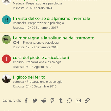
Maduva
Preparazione e psicologia
Risposte
2
6 Febbraio 2024
In vista del corso di alpinismo invernale
R
RedRocks
Preparazione e psicologia
Risposte
10
29 Settembre 2017
La montagna e la solitudine del tramonto.
K0v3r
Preparazione e psicologia
Risposte
19
29 Settembre 2015
cura del piede e articolazioni
I
Irsoirvo
Preparazione e psicologia
Risposte
9
18 Agosto 2010
Il gioco del ferito
cotopaxi
Preparazione e psicologia
Risposte
24
5 Settembre 2016
facebook
Twitter
Reddit
Pinterest
Tumblr
WhatsApp
e-mail
Link
Condividi: