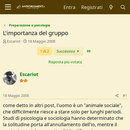
Entra
Registrati
Preparazione e psicologia
L'importanza del gruppo
C
D
Escariot
18 Maggio 2008
r
a
Ultimo
1 di 2
Successiva
e
t
a
a
t
d
Risposta più votata
o
i
r
I
Escariot
e
n
D
i
i
z
s
i
18 Maggio 2008
#1
c
o
u
come detto in altri post, l'uomo è un "animale sociale",
s
che difficilmente riesce a stare solo per lunghi periodi.
s
Studi di psicologia e sociologia hanno determinato che
i
la solitudine porta all'annullamento dell'io, mentre il
o
n