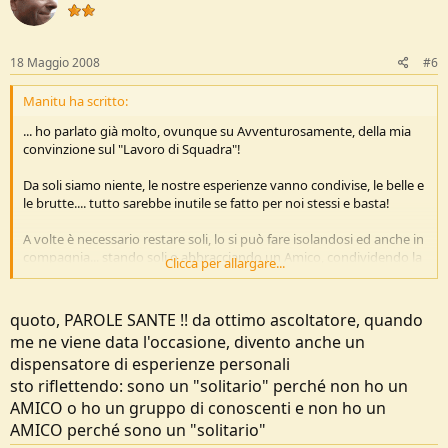
18 Maggio 2008
#6
Manitu ha scritto:
... ho parlato già molto, ovunque su Avventurosamente, della mia
convinzione sul "Lavoro di Squadra"!
Da soli siamo niente, le nostre esperienze vanno condivise, le belle e
le brutte.... tutto sarebbe inutile se fatto per noi stessi e basta!
A volte è necessario restare soli, lo si può fare isolandosi ed anche in
compagnia... stando soli o abbracciando un Amico, condividendo la
Clicca per allargare...
solitudine e la compagnia!
quoto, PAROLE SANTE !! da ottimo ascoltatore, quando
me ne viene data l'occasione, divento anche un
dispensatore di esperienze personali
sto riflettendo: sono un "solitario" perché non ho un
AMICO o ho un gruppo di conoscenti e non ho un
AMICO perché sono un "solitario"