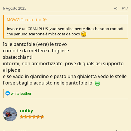
n
s
6 Agosto 2025
#17
:
MOWGLI ha scritto:
Invece è un GRAN PLUS ,vuol semplicemente dire che sono comodi
che per uno scarpone è mica cosa da poco
Io le pantofole (vere) le trovo
comode da mettere e togliere
sbatacchianti
informi, non ammortizzate, prive di qualsiasi supporto
al piede
e se vado in giardino e pesto una ghiaietta vedo le stelle
Forse sbaglio acquisto nelle pantofole io!
R
whitefeather
e
a
c
nolby
t
i
o
n
s