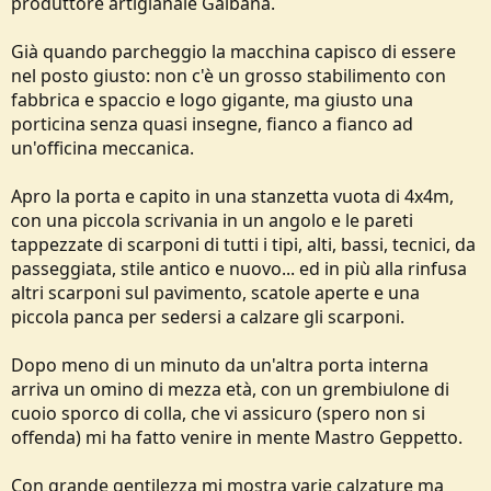
produttore artigianale Gaibana.
e
Già quando parcheggio la macchina capisco di essere
nel posto giusto: non c'è un grosso stabilimento con
fabbrica e spaccio e logo gigante, ma giusto una
porticina senza quasi insegne, fianco a fianco ad
un'officina meccanica.
Apro la porta e capito in una stanzetta vuota di 4x4m,
con una piccola scrivania in un angolo e le pareti
tappezzate di scarponi di tutti i tipi, alti, bassi, tecnici, da
passeggiata, stile antico e nuovo... ed in più alla rinfusa
altri scarponi sul pavimento, scatole aperte e una
piccola panca per sedersi a calzare gli scarponi.
Dopo meno di un minuto da un'altra porta interna
arriva un omino di mezza età, con un grembiulone di
cuoio sporco di colla, che vi assicuro (spero non si
offenda) mi ha fatto venire in mente Mastro Geppetto.
Con grande gentilezza mi mostra varie calzature ma