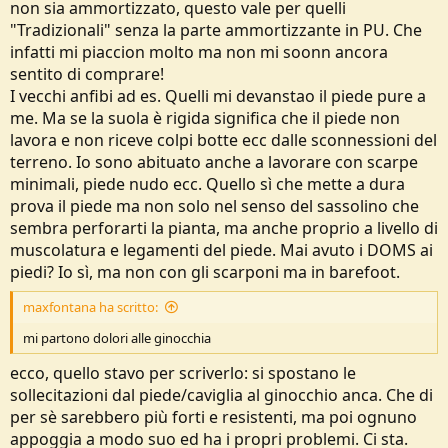
non sia ammortizzato, questo vale per quelli
"Tradizionali" senza la parte ammortizzante in PU. Che
infatti mi piaccion molto ma non mi soonn ancora
sentito di comprare!
I vecchi anfibi ad es. Quelli mi devanstao il piede pure a
me. Ma se la suola è rigida significa che il piede non
lavora e non riceve colpi botte ecc dalle sconnessioni del
terreno. Io sono abituato anche a lavorare con scarpe
minimali, piede nudo ecc. Quello sì che mette a dura
prova il piede ma non solo nel senso del sassolino che
sembra perforarti la pianta, ma anche proprio a livello di
muscolatura e legamenti del piede. Mai avuto i DOMS ai
piedi? Io sì, ma non con gli scarponi ma in barefoot.
maxfontana ha scritto:
mi partono dolori alle ginocchia
ecco, quello stavo per scriverlo: si spostano le
sollecitazioni dal piede/caviglia al ginocchio anca. Che di
per sè sarebbero più forti e resistenti, ma poi ognuno
appoggia a modo suo ed ha i propri problemi. Ci sta.