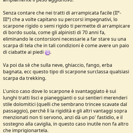
Senza contare che nei tratti di arrampicata facile (II°-
III°) che a volte capitano su percorsi impegnativi, lo
scarpone rigido o semi rigido ti permette di arrampicare
di bordo suola, come gli alpinisti di 70 anni fa,
eliminando le contorsioni necessarie a far stare su una
scarpa di tela che in tali condizioni è come avere un paio
di ciabatte ai piedi
.
Va poi da sè che sulla neve, ghiaccio, fango, erba
bagnata, ecc questo tipo di scarpone surclassa qualsiasi
scarpa da trekking.
L'unico caso dove lo scarpone è svantaggiato è sui
lunghi tratti lisci e pianeggianti o sui sentieri merenderi
stile dolomitici (quelli che sembrano trincee scavate dal
passaggio), perchè lì la rigidità e gli altri vantaggi sopra
menzionati non ti servono, anzi dà un po' fastidio, e il
sostegno alla caviglia, in questo caso inutile non fa altro
che imprigionartela.