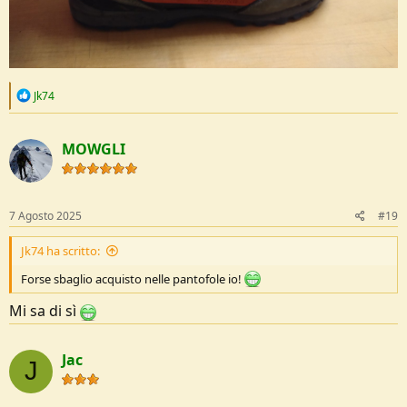
R
Jk74
e
a
c
MOWGLI
t
i
o
n
s
7 Agosto 2025
#19
:
Jk74 ha scritto:
Forse sbaglio acquisto nelle pantofole io!
Mi sa di sì
Jac
J