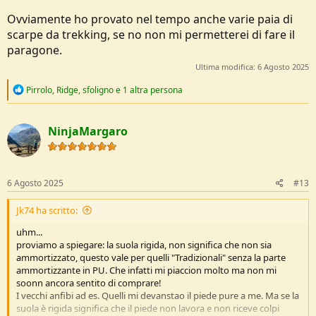
Ovviamente ho provato nel tempo anche varie paia di
scarpe da trekking, se no non mi permetterei di fare il
paragone.
Ultima modifica:
6 Agosto 2025
R
Pirrolo
,
Ridge
,
sfoligno
e 1 altra persona
e
a
c
NinjaMargaro
t
i
o
n
s
6 Agosto 2025
#13
:
Jk74 ha scritto:
uhm...
proviamo a spiegare: la suola rigida, non significa che non sia
ammortizzato, questo vale per quelli "Tradizionali" senza la parte
ammortizzante in PU. Che infatti mi piaccion molto ma non mi
soonn ancora sentito di comprare!
I vecchi anfibi ad es. Quelli mi devanstao il piede pure a me. Ma se la
suola è rigida significa che il piede non lavora e non riceve colpi