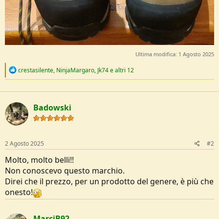
Ultima modifica:
1 Agosto 2025
R
crestasilente
,
NinjaMargaro
,
Jk74
e altri 12
e
a
c
t
Badowski
i
o
n
s
:
2 Agosto 2025
#2
Molto, molto belli!!
Non conoscevo questo marchio.
Direi che il prezzo, per un prodotto del genere, è più che
onesto!
MarciB92