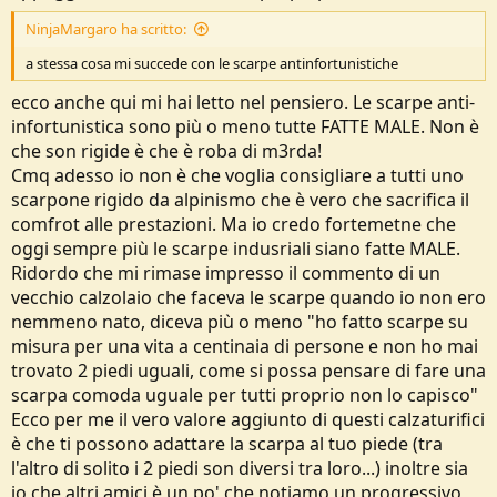
NinjaMargaro ha scritto:
a stessa cosa mi succede con le scarpe antinfortunistiche
ecco anche qui mi hai letto nel pensiero. Le scarpe anti-
infortunistica sono più o meno tutte FATTE MALE. Non è
che son rigide è che è roba di m3rda!
Cmq adesso io non è che voglia consigliare a tutti uno
scarpone rigido da alpinismo che è vero che sacrifica il
comfrot alle prestazioni. Ma io credo fortemetne che
oggi sempre più le scarpe indusriali siano fatte MALE.
Ridordo che mi rimase impresso il commento di un
vecchio calzolaio che faceva le scarpe quando io non ero
nemmeno nato, diceva più o meno "ho fatto scarpe su
misura per una vita a centinaia di persone e non ho mai
trovato 2 piedi uguali, come si possa pensare di fare una
scarpa comoda uguale per tutti proprio non lo capisco"
Ecco per me il vero valore aggiunto di questi calzaturifici
è che ti possono adattare la scarpa al tuo piede (tra
l'altro di solito i 2 piedi son diversi tra loro...) inoltre sia
io che altri amici è un po' che notiamo un progressivo