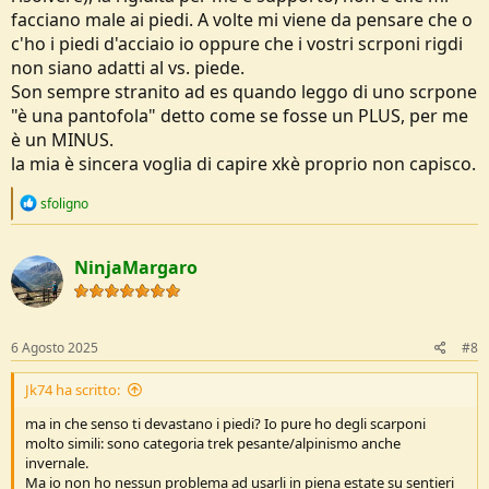
facciano male ai piedi. A volte mi viene da pensare che o
c'ho i piedi d'acciaio io oppure che i vostri scrponi rigdi
non siano adatti al vs. piede.
Son sempre stranito ad es quando leggo di uno scrpone
"è una pantofola" detto come se fosse un PLUS, per me
è un MINUS.
la mia è sincera voglia di capire xkè proprio non capisco.
R
sfoligno
e
a
c
NinjaMargaro
t
i
o
n
s
6 Agosto 2025
#8
:
Jk74 ha scritto:
ma in che senso ti devastano i piedi? Io pure ho degli scarponi
molto simili: sono categoria trek pesante/alpinismo anche
invernale.
Ma io non ho nessun problema ad usarli in piena estate su sentieri