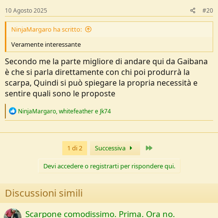
10 Agosto 2025
#20
NinjaMargaro ha scritto:
Veramente interessante
Secondo me la parte migliore di andare qui da Gaibana
è che si parla direttamente con chi poi produrrà la
scarpa, Quindi si può spiegare la propria necessità e
sentire quali sono le proposte
R
NinjaMargaro
,
whitefeather
e
Jk74
e
a
c
t
Ultimo
1 di 2
Successiva
i
o
n
Devi accedere o registrarti per rispondere qui.
s
:
Discussioni simili
Scarpone comodissimo. Prima. Ora no.