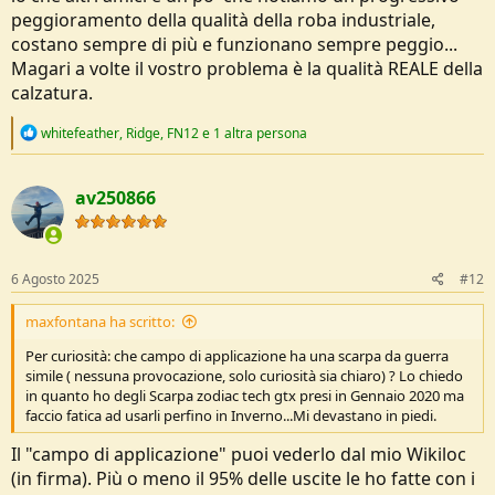
peggioramento della qualità della roba industriale,
costano sempre di più e funzionano sempre peggio...
Magari a volte il vostro problema è la qualità REALE della
calzatura.
R
whitefeather
,
Ridge
,
FN12
e 1 altra persona
e
a
c
av250866
t
i
o
n
s
6 Agosto 2025
#12
:
maxfontana ha scritto:
Per curiosità: che campo di applicazione ha una scarpa da guerra
simile ( nessuna provocazione, solo curiosità sia chiaro) ? Lo chiedo
in quanto ho degli Scarpa zodiac tech gtx presi in Gennaio 2020 ma
faccio fatica ad usarli perfino in Inverno...Mi devastano in piedi.
Il "campo di applicazione" puoi vederlo dal mio Wikiloc
(in firma). Più o meno il 95% delle uscite le ho fatte con i