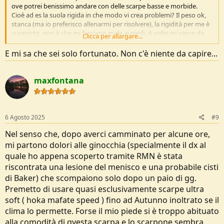
ove potrei benissimo andare con delle scarpe basse e morbide.
Cioè ad es la suola rigida in che modo vi crea problemi? Il peso ok,
stanca (ma io preferisco allenarmi per risolvere), la rigidità per me è
supporto, non è che mi facciano male ai piedi. A volte mi viene da
Clicca per allargare...
pensare che o c'ho i piedi d'acciaio io oppure che i vostri scrponi
rigdi non siano adatti al vs. piede.
E mi sa che sei solo fortunato. Non c'è niente da capire...
Son sempre stranito ad es quando leggo di uno scrpone "è una
pantofola" detto come se fosse un PLUS, per me è un MINUS.
la mia è sincera voglia di capire xkè proprio non capisco.
maxfontana
6 Agosto 2025
#9
Nel senso che, dopo averci camminato per alcune ore,
mi partono dolori alle ginocchia (specialmente il dx al
quale ho appena scoperto tramite RMN è stata
riscontrata una lesione del menisco e una probabile cisti
di Baker) che scompaiono solo dopo un paio di gg.
Premetto di usare quasi esclusivamente scarpe ultra
soft ( hoka mafate speed ) fino ad Autunno inoltrato se il
clima lo permette. Forse il mio piede si è troppo abituato
alla comodità di qyesta scarpa e lo scarpone sembra