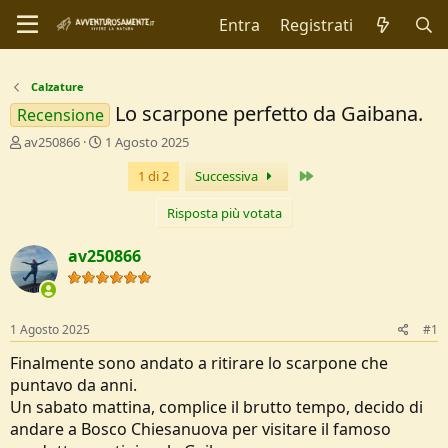
Entra
Registrati
Calzature
Lo scarpone perfetto da Gaibana.
Recensione
C
D
av250866
1 Agosto 2025
r
a
Ultimo
1 di 2
Successiva
e
t
a
a
t
d
Risposta più votata
o
i
r
I
av250866
e
n
D
i
i
z
s
i
1 Agosto 2025
#1
c
o
u
Finalmente sono andato a ritirare lo scarpone che
s
puntavo da anni.
s
Un sabato mattina, complice il brutto tempo, decido di
i
andare a Bosco Chiesanuova per visitare il famoso
o
n