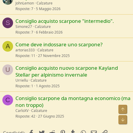
JohnLemon
Calzature
Risposte
7
5 Maggio 2026
Consiglio acquisto scarpone "intermedio".
S
Simone27
Calzature
Risposte
7
6 Febbraio 2026
Come deve indossare uno scarpone?
A
artorias333
Calzature
Risposte
11
27 Novembre 2025
Consiglio acquisto nuovo scarpone Kayland
U
Stellar per alpinismo invernale
Urriellu
Calzature
Risposte
1
1 Agosto 2025
Consiglio scarpone da montagna economico (ma
C
non troppo)
CarloXV
Calzature
Risposte
42
27 Giugno 2025
facebook
Twitter
Reddit
Pinterest
Tumblr
WhatsApp
e-mail
Link
Condividi: