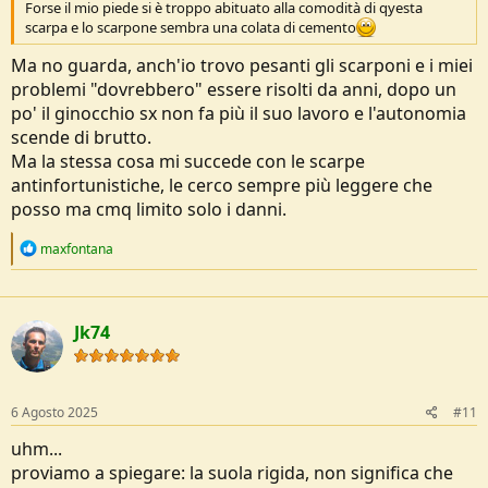
Forse il mio piede si è troppo abituato alla comodità di qyesta
scarpa e lo scarpone sembra una colata di cemento
Ma no guarda, anch'io trovo pesanti gli scarponi e i miei
problemi "dovrebbero" essere risolti da anni, dopo un
po' il ginocchio sx non fa più il suo lavoro e l'autonomia
scende di brutto.
Ma la stessa cosa mi succede con le scarpe
antinfortunistiche, le cerco sempre più leggere che
posso ma cmq limito solo i danni.
R
maxfontana
e
a
c
t
Jk74
i
o
n
s
:
6 Agosto 2025
#11
uhm...
proviamo a spiegare: la suola rigida, non significa che