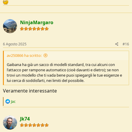
avendo la possibilità di avere due zone di tensione di allacciatura
diverse tra tomaia e caviglia... Sono dettagli che fanno la qualità.
Ovviamente ho provato nel tempo anche varie paia di scarpe da
trekking, se no non mi permetterei di fare il paragone.
NinjaMargaro
6 Agosto 2025
#16
av250866 ha scritto:
Gaibana ha già un sacco di modelli standard, tra cui alcuni con
l'attacco per rampone automatico (cioè davanti e dietro); se non
trovi un modello che ti vada bene puoi spiegargli le tue esigenze e
lui cerca di soddisfarti, nei limiti del possibile.
Veramente interessante
R
Jac
e
a
c
Jk74
t
i
o