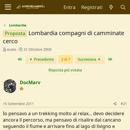
Entra
Registrati
Lombardia
Lombardia compagni di camminate
Proposta
cerco
C
D
ecate
31 Ottobre 2009
r
a
Primo
Ultimo
Precedente
2 di 7
Successiva
e
t
a
a
t
d
Risposta più votata
o
i
r
I
DocMarv
e
n
D
i
i
z
s
i
15 Settembre 2011
#21
c
o
u
Io pensavo a un trekking molto al relax... devo decidere
s
ancora il percorso, ma pensavo di risalire dal cancano
s
seguendo il fiume e arrivare fino al lago di livigno e
i