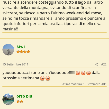
riuscire a scendere costeggiando tutto il lago dall'altro
o
n
versante della montagna, evitando di sconfinare in
e
svizzera, se riesco a parto l'ultimo week-end del mese,
se no mi tocca rimandare all'anno prossimo e puntare a
quote inferiori per la mia uscita... tipo val di mello e val
masina!!
kiwi
15 Settembre 2011
#22
yuuuuuuuu...ci sono anch'iooooooo!!!!!!
dalla
prossima settimana
Ultima modifica:
15 Settembre 2011
orso blu