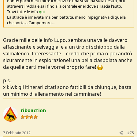
Ponte: pochi metri oltre il melavì c'è una stradina sulla destra, di lì
attraversi l'Adda e sali fino alla centrale enel dove si lascia l'auto.
Trovi tutte le info
qui
La strada è innevata ma ben battuta, meno impegnativa di quella
che porta a Campomoro...
Grazie mille delle info Lupo, sembra una valle davvero
affascinante e selvaggia, e a un tiro di schioppo dalla
valmalenco! Interessante... credo che prima o poi andrò
sicuramente in esplorazione! una bella ciaspolata anche
da quelle parti me la vorrei proprio fare!
p.s.
x kiwi: gli itinerari citati sono fattibili da chiunque, basta
un minimo di allenamento nel camminare!
riboaction
7 Febbraio 2012
#75