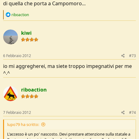
di quella che porta a Campomoro...
R
riboaction
e
a
c
kiwi
t
i
o
n
s
6 Febbraio 2012
#73
:
io mi aggregherei, ma siete troppo impegnativi per me
^.^
riboaction
7 Febbraio 2012
#74
lupo79 ha scritto:
L'accesso è un po' nascosto. Devi prestare attenzione sulla statale a