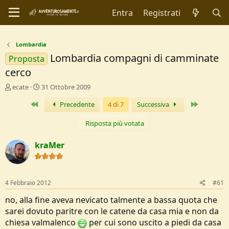
Entra
Registrati
Lombardia
Lombardia compagni di camminate
Proposta
cerco
C
D
ecate
31 Ottobre 2009
r
a
Primo
Ultimo
Precedente
4 di 7
Successiva
e
t
a
a
t
d
Risposta più votata
o
i
r
I
kraMer
e
n
D
i
i
z
s
i
4 Febbraio 2012
#61
c
o
u
no, alla fine aveva nevicato talmente a bassa quota che
s
sarei dovuto paritre con le catene da casa mia e non da
s
chiesa valmalenco
per cui sono uscito a piedi da casa
i