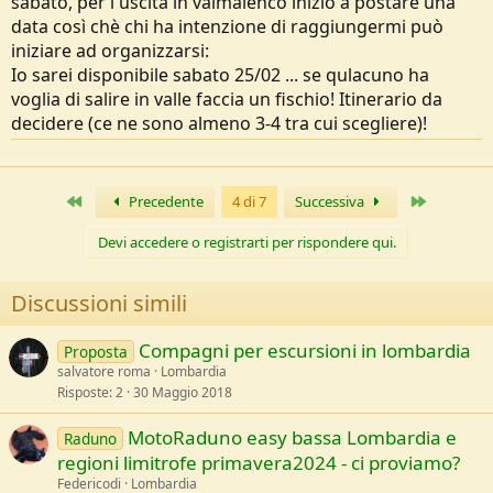
sabato, per l'uscita in valmalenco inizio a postare una
data così chè chi ha intenzione di raggiungermi può
iniziare ad organizzarsi:
Io sarei disponibile sabato 25/02 ... se qulacuno ha
voglia di salire in valle faccia un fischio! Itinerario da
decidere (ce ne sono almeno 3-4 tra cui scegliere)!
Primo
Ultimo
Precedente
4 di 7
Successiva
Devi accedere o registrarti per rispondere qui.
Discussioni simili
Compagni per escursioni in lombardia
Proposta
salvatore roma
Lombardia
Risposte
2
30 Maggio 2018
MotoRaduno easy bassa Lombardia e
Raduno
regioni limitrofe primavera2024 - ci proviamo?
Federicodi
Lombardia