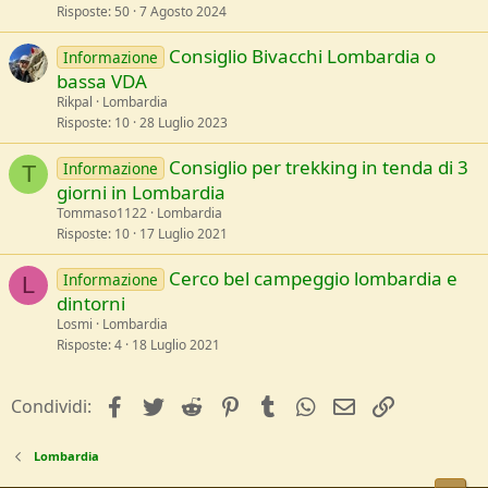
Risposte
50
7 Agosto 2024
Consiglio Bivacchi Lombardia o
Informazione
bassa VDA
Rikpal
Lombardia
Risposte
10
28 Luglio 2023
Consiglio per trekking in tenda di 3
Informazione
T
giorni in Lombardia
Tommaso1122
Lombardia
Risposte
10
17 Luglio 2021
Cerco bel campeggio lombardia e
Informazione
L
dintorni
Losmi
Lombardia
Risposte
4
18 Luglio 2021
facebook
Twitter
Reddit
Pinterest
Tumblr
WhatsApp
e-mail
Link
Condividi:
Lombardia