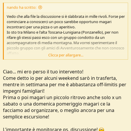
nando ha scritto:
Vedo che alla file la discussione si è slabbrata in mille rivoli. Forse per
cominciare a conoscerci un poco sarebbe opportuno magari
incontrarci per una pizza o un aperitivo.
Io sto tra Milano e l'alta Toscana-Lunigiana (Ponzanello), per non
rifare gli stessi passi esco con un gruppo condotto da un
accompagnatore di media montagna. Ma vorrei sperimentare il
piccolo gruppo con gli amici di Avventurosamente che non conosco
affatto.
Clicca per allargare...
Si può fare per giov/ven sera? vi lascio mal
info@ponzanello.it
e cell
338 1095874
Ciao... mi ero perso il tuo intervento!
Come detto io per alcuni weekend sarò in trasferta,
mentre in settimana per me è abbastanza off-limitis per
impegni famigliari!
Prima o poi magari un piccolo ritrovo anche solo x un
sabato o una domenica pomeriggio magari ce la
facciamo ad organizzare, o meglio ancora per una
semplice escursione!
L'importante è monitorare qs. discussione!