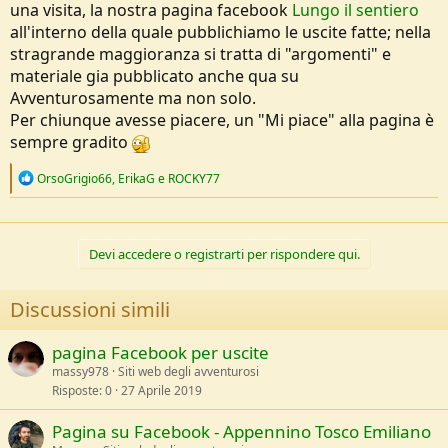
una visita, la nostra pagina facebook
Lungo il sentiero
e
all'interno della quale pubblichiamo le uscite fatte; nella
stragrande maggioranza si tratta di "argomenti" e
materiale gia pubblicato anche qua su
Avventurosamente ma non solo.
Per chiunque avesse piacere, un "Mi piace" alla pagina è
sempre gradito
R
OrsoGrigio66
,
ErikaG
e
ROCKY77
e
a
c
t
Devi accedere o registrarti per rispondere qui.
i
o
n
Discussioni simili
s
:
pagina Facebook per uscite
massy978
Siti web degli avventurosi
Risposte
0
27 Aprile 2019
Pagina su Facebook - Appennino Tosco Emiliano