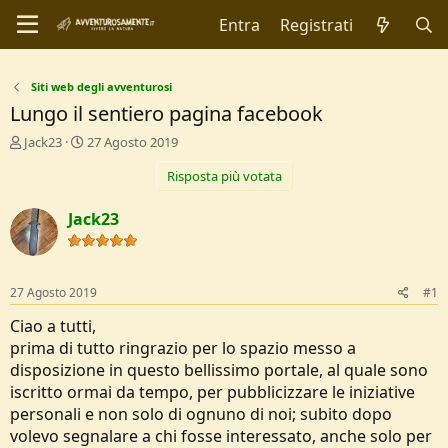
Entra
Registrati
Siti web degli avventurosi
Lungo il sentiero pagina facebook
C
D
Jack23
27 Agosto 2019
r
a
Risposta più votata
e
t
a
a
t
d
Jack23
o
i
r
I
e
n
D
i
27 Agosto 2019
#1
i
z
s
i
Ciao a tutti,
c
o
prima di tutto ringrazio per lo spazio messo a
u
disposizione in questo bellissimo portale, al quale sono
s
iscritto ormai da tempo, per pubblicizzare le iniziative
s
i
personali e non solo di ognuno di noi; subito dopo
o
volevo segnalare a chi fosse interessato, anche solo per
n