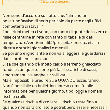
Clicca per allargare...
Quindi? Alla fine in montagna sai di essere davanti a qualcosa che in
parte è imprevedibile e imponderabile e alla fine l'ultima
Non sono d'accordo sul fatto che: "almeno un
responsabilità non la puoi scaricare sugli altri. E' tua...
bollettino/avviso di serio pericolo da parte degli uffici
competenti ci stava..."
I bollettini meteo ci sono, con tanto di quote dello zero e
mille centraline in rete con tanto di tabelle di dati
temperature/venti/umidità/precipitazioni etc. etc. in
diretta e storici giornalieri e mensili.
Se poi uno è ignorante e non va a leggersi e guardarsi i
dati, i problemi sono suoi.
Si sa che quando c'è molto caldo il terreno ghiacciato
fonde e con questo sono più facili scariche di sassi,
smottamenti, valanghe e crolli vari.
Ma è impossibile predire SE e QUANDO accadranno.
Non è possibile un bollettino, inteso come fuibile
informazione per qualche giorno, tipo: oggi e domani
rischio crolli.
Se qualcosa rischia di crollare, il rischio resta fino a
quando non sarà crollato e potrebbero essere necessari