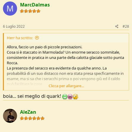
c
MarcDalmas
t
M
i
o
n
s
6 Luglio 2022
#28
:
Herr ha scritto:
Allora, faccio un paio di piccole precisazioni.
Cosa si è staccato in Marmolada? Un enorme seracco sommitale,
consistente in pratica in una parte della calotta glaciale sotto punta
Rocca.
La presenza del seracco era evidente da qualche anno. La
probabilità di un suo distacco non era stata presa specficamente in
esame, ma si sa che i seracchi prima o poi vengono giù ed il caldo
può facilitare le cose.
Clicca per allargare...
Qui vedete, indicata da una freccia, la calotta crepacciata, con
immagini prese da google maps (che dichiara foto acquisite nel
boia... sei meglio di quark!
2022, prima del crollo ovviamente), prima in generale e poi nel
dettaglio:
Vedi l'allegato 237420
AleZan
Vedi l'allegato 237421
I crepi c'erano, già slabrati, multipli ed in prossimità del ripido
cambio di pendenza. Chi frequentava la zona lo sapeva.
Ma di crepi così ce ne sono ovunque, su tutti i ghiacciai! Quale