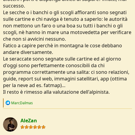
successo.
Le secche o i banchi o gli scogli affioranti sono segnati
sulle cartine e chi naviga è tenuto a saperlo: le autorità
non mettono un faro o una boa su tutti i banchi o gli
scogli, nè hanno in mare una motovedetta per verificare
che non si avvicini nessuno.
Fatico a capire perchè in montagna le cose debbano
andare diversamente.
Le seraccate sono segnate sulle cartine ed al giorno
d'oggi sono perfettamente conoscibili da chi
programma correttamente una salita: ci sono relazioni,
guide, report sul web, immagini satellitari, app (ottima
per la neve ad es. fatmap)...
Il resto è rimesso alla valutazione dell'alpinista.
R
MarcDalmas
e
a
c
AleZan
t
i
o