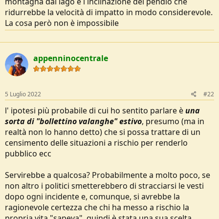
montagna dal lago e l inclinazione del pendio che
e
ridurrebbe la velocità di impatto in modo considerevole.
La cosa però non è impossibile
appenninocentrale
5 Luglio 2022
#22
l' ipotesi più probabile di cui ho sentito parlare è
una
sorta di "bollettino valanghe" estivo
, presumo (ma in
realtà non lo hanno detto) che si possa trattare di un
censimento delle situazioni a rischio per renderlo
pubblico ecc
Servirebbe a qualcosa? Probabilmente a molto poco, se
non altro i politici smetterebbero di stracciarsi le vesti
dopo ogni incidente e, comunque, si avrebbe la
ragionevole certezza che chi ha messo a rischio la
propria vita "sapeva", quindi è stata una sua scelta