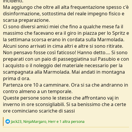
incidenti.
Ma aggiungo che oltre all alta frequentazione spesso c'è
disinformazione, sottostima del reale impegno fisico e
scarsa preparazione.
Ci sono diversi amici miei che fino a qualche mese fa il
massimo che facevano era il giro in piazza per lo Spritz e
la settimana scorsa erano in cordata sulla Marmolada.
Alcuni sono arrivati in cima altri e altre si sono ritirate.
Non pensavo fosse così faticoso! Hanno detto.... Si sono
preparati con un paio di passeggiatina sul Pasubio e con
l acquisto o il noleggio del materiale necessario per la
scampagnata alla Marmolada. Mai andati in montagna
prima d ora.
Partenza ore 10 a camminare. Ora si sa che andranno in
contro almeno a un temporale.
Queste persone sono le stesse che affrontano vaj in
inverno in ore sconsigliabili. Si sa benissimo che a certe
ore cominciano scariche di sassi
R
Jack23
,
NinjaMargaro
,
Herr
e 1 altra persona
e
a