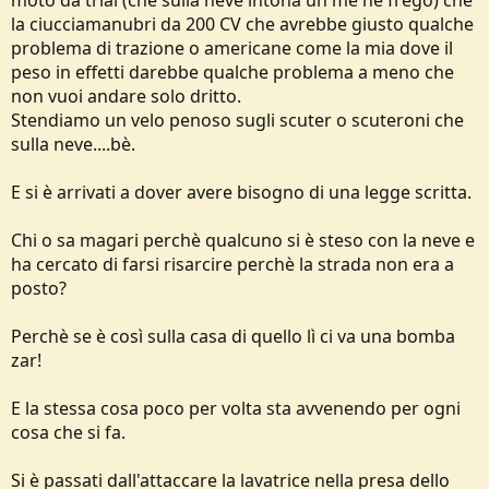
moto da trial (che sulla neve intona un me ne frego) che
la ciucciamanubri da 200 CV che avrebbe giusto qualche
problema di trazione o americane come la mia dove il
peso in effetti darebbe qualche problema a meno che
non vuoi andare solo dritto.
Stendiamo un velo penoso sugli scuter o scuteroni che
sulla neve....bè.
E si è arrivati a dover avere bisogno di una legge scritta.
Chi o sa magari perchè qualcuno si è steso con la neve e
ha cercato di farsi risarcire perchè la strada non era a
posto?
Perchè se è così sulla casa di quello lì ci va una bomba
zar!
E la stessa cosa poco per volta sta avvenendo per ogni
cosa che si fa.
Si è passati dall'attaccare la lavatrice nella presa dello