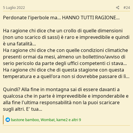
n
s
5 Luglio 2022
#24
:
Perdonate l'iperbole ma... HANNO TUTTI RAGIONE...
Ha ragione chi dice che un crollo di quelle dimensioni
(non uno scarico di sassi) è raro e imprevedibile e quindi
è una fatalità...
Ha ragione chi dice che con quelle condizioni climatiche
presenti ormai da mesi, almeno un bollettino/avviso di
serio pericolo da parte degli uffici competenti ci stava...
Ha ragione chi dice che di questa stagione con questa
temperatura e a quell'ora non si dovrebbe passare di lì...
Quindi? Alla fine in montagna sai di essere davanti a
qualcosa che in parte è imprevedibile e imponderabile e
alla fine l'ultima responsabilità non la puoi scaricare
sugli altri. E' tua...
R
bastone bamboo
,
Wombat
,
kame2
e altri 9
e
a