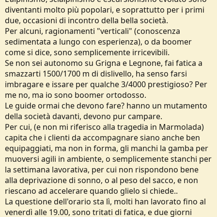
diventanti molto più popolari, e soprattutto per i primi
due, occasioni di incontro della bella società.
Per alcuni, ragionamenti "verticali" (conoscenza
sedimentata a lungo con esperienza), o da boomer
come si dice, sono semplicemente irricevibili.
Se non sei autonomo su Grigna e Legnone, fai fatica a
smazzarti 1500/1700 m di dislivello, ha senso farsi
imbragare e issare per qualche 3/4000 prestigioso? Per
me no, ma io sono boomer ortodosso.
Le guide ormai che devono fare? hanno un mutamento
della società davanti, devono pur campare.
Per cui, (e non mi riferisco alla tragedia in Marmolada)
capita che i clienti da accompagnare siano anche ben
equipaggiati, ma non in forma, gli manchi la gamba per
muoversi agili in ambiente, o semplicemente stanchi per
la settimana lavorativa, per cui non rispondono bene
alla deprivazione di sonno, o al peso del sacco, e non
riescano ad accelerare quando glielo si chiede..
La questione dell'orario sta lì, molti han lavorato fino al
venerdì alle 19.00, sono tritati di fatica, e due giorni