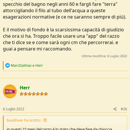
specchio del bagno negli anni 60 e fargli fare "terra"
attorcigliando il filo al tubo dell'acqua a queste
esagerazioni normative (e ce ne saranno sempre di più).
E il motivo di fondo è la scarsissima capacità di giudizio
che ora si ha. Troppo facile usare una "app" del razzo
che ti dice se e come sarà ogni cm che percorrerai. e
guai a pensare mi raccomando.
Ultima modifica:
6 Luglio 2022
R
MarcDalmas
e
Herr
e
a
c
t
Herr
i
o
n
s
:
6 Luglio 2022
#26
busdriver ha scritto:
in questi 22 mesi del razzo è lo stato che deve fare da chioccia