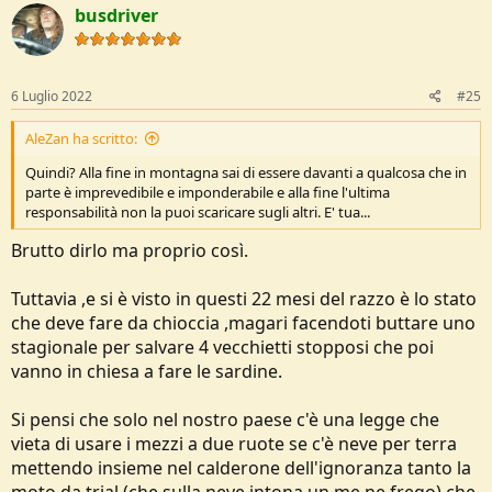
c
busdriver
t
i
o
n
s
6 Luglio 2022
#25
:
AleZan ha scritto:
Quindi? Alla fine in montagna sai di essere davanti a qualcosa che in
parte è imprevedibile e imponderabile e alla fine l'ultima
responsabilità non la puoi scaricare sugli altri. E' tua...
Brutto dirlo ma proprio così.
Tuttavia ,e si è visto in questi 22 mesi del razzo è lo stato
che deve fare da chioccia ,magari facendoti buttare uno
stagionale per salvare 4 vecchietti stopposi che poi
vanno in chiesa a fare le sardine.
Si pensi che solo nel nostro paese c'è una legge che
vieta di usare i mezzi a due ruote se c'è neve per terra
mettendo insieme nel calderone dell'ignoranza tanto la