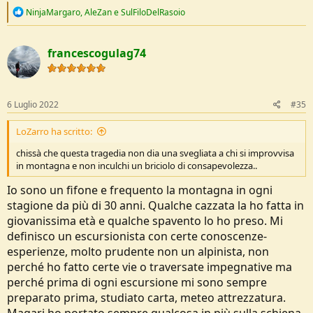
R
NinjaMargaro
,
AleZan
e
SulFiloDelRasoio
e
a
c
francescogulag74
t
i
o
n
s
6 Luglio 2022
#35
:
LoZarro ha scritto:
chissà che questa tragedia non dia una svegliata a chi si improvvisa
in montagna e non inculchi un briciolo di consapevolezza..
Io sono un fifone e frequento la montagna in ogni
stagione da più di 30 anni. Qualche cazzata la ho fatta in
giovanissima età e qualche spavento lo ho preso. Mi
definisco un escursionista con certe conoscenze-
esperienze, molto prudente non un alpinista, non
perché ho fatto certe vie o traversate impegnative ma
perché prima di ogni escursione mi sono sempre
preparato prima, studiato carta, meteo attrezzatura.