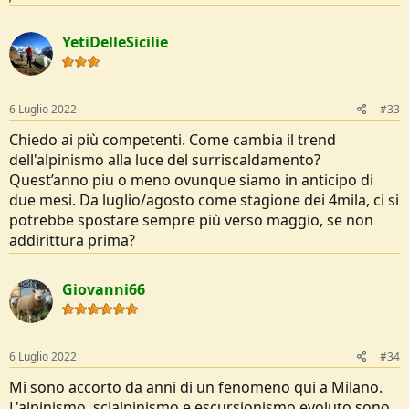
e
a
c
YetiDelleSicilie
t
i
o
n
s
6 Luglio 2022
#33
:
Chiedo ai più competenti. Come cambia il trend
dell'alpinismo alla luce del surriscaldamento?
Quest’anno piu o meno ovunque siamo in anticipo di
due mesi. Da luglio/agosto come stagione dei 4mila, ci si
potrebbe spostare sempre più verso maggio, se non
addirittura prima?
Giovanni66
6 Luglio 2022
#34
Mi sono accorto da anni di un fenomeno qui a Milano.
L'alpinismo, scialpinismo e escursionismo evoluto sono