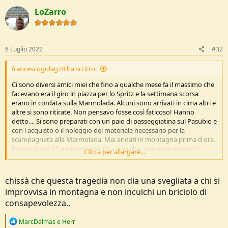
c
LoZarro
t
i
o
n
s
6 Luglio 2022
#32
:
francescogulag74 ha scritto:
Ci sono diversi amici miei che fino a qualche mese fa il massimo che
facevano era il giro in piazza per lo Spritz e la settimana scorsa
erano in cordata sulla Marmolada. Alcuni sono arrivati in cima altri e
altre si sono ritirate. Non pensavo fosse così faticoso! Hanno
detto.... Si sono preparati con un paio di passeggiatina sul Pasubio e
con l acquisto o il noleggio del materiale necessario per la
scampagnata alla Marmolada. Mai andati in montagna prima d ora.
Partenza ore 10 a camminare. Ora si sa che andranno in contro
Clicca per allargare...
almeno a un temporale.
chissà che questa tragedia non dia una svegliata a chi si
improvvisa in montagna e non inculchi un briciolo di
consapevolezza..
R
MarcDalmas
e
Herr