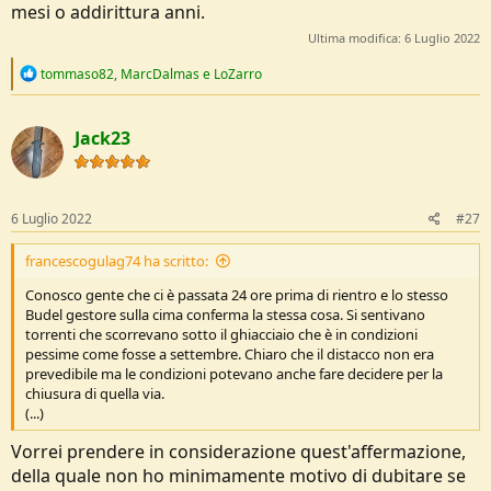
mesi o addirittura anni.
Ultima modifica:
6 Luglio 2022
R
tommaso82
,
MarcDalmas
e
LoZarro
e
a
c
Jack23
t
i
o
n
s
6 Luglio 2022
#27
:
francescogulag74 ha scritto:
Conosco gente che ci è passata 24 ore prima di rientro e lo stesso
Budel gestore sulla cima conferma la stessa cosa. Si sentivano
torrenti che scorrevano sotto il ghiacciaio che è in condizioni
pessime come fosse a settembre. Chiaro che il distacco non era
prevedibile ma le condizioni potevano anche fare decidere per la
chiusura di quella via.
(...)
Vorrei prendere in considerazione quest'affermazione,
della quale non ho minimamente motivo di dubitare se