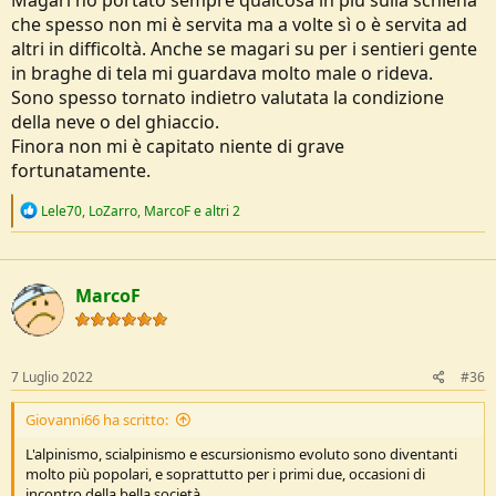
Magari ho portato sempre qualcosa in più sulla schiena
che spesso non mi è servita ma a volte sì o è servita ad
altri in difficoltà. Anche se magari su per i sentieri gente
in braghe di tela mi guardava molto male o rideva.
Sono spesso tornato indietro valutata la condizione
della neve o del ghiaccio.
Finora non mi è capitato niente di grave
fortunatamente.
R
Lele70
,
LoZarro
,
MarcoF
e altri 2
e
a
c
t
MarcoF
i
o
n
s
:
7 Luglio 2022
#36
Giovanni66 ha scritto:
L'alpinismo, scialpinismo e escursionismo evoluto sono diventanti
molto più popolari, e soprattutto per i primi due, occasioni di
incontro della bella società.