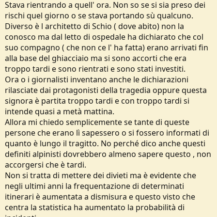
Stava rientrando a quell' ora. Non so se si sia preso dei
rischi quel giorno o se stava portando sù qualcuno.
...e non c'è altro da aggiungere!!!
Diverso è l architetto di Schio ( dove abito) non la
conosco ma dal letto di ospedale ha dichiarato che col
suo compagno ( che non ce l' ha fatta) erano arrivati fin
alla base del ghiacciaio ma si sono accorti che era
troppo tardi e sono rientrati e sono stati investiti.
Ora o i giornalisti inventano anche le dichiarazioni
rilasciate dai protagonisti della tragedia oppure questa
signora è partita troppo tardi e con troppo tardi si
intende quasi a metà mattina.
Allora mi chiedo semplicemente se tante di queste
persone che erano lì sapessero o si fossero informati di
quanto è lungo il tragitto. No perché dico anche questi
definiti alpinisti dovrebbero almeno sapere questo , non
accorgersi che è tardi.
Non si tratta di mettere dei divieti ma è evidente che
negli ultimi anni la frequentazione di determinati
itinerari è aumentata a dismisura e questo visto che
centra la statistica ha aumentato la probabilità di