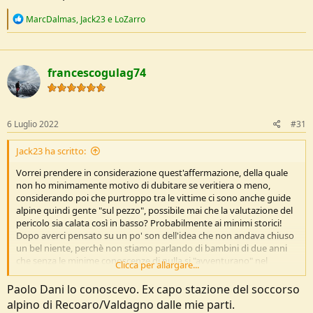
Vedi l'allegato 237422
Qui sulla stessa il percorso seguito dal distacco e le costruzioni di cui
R
MarcDalmas
,
Jack23
e
LoZarro
vi parlavo:
e
Vedi l'allegato 237423
a
qui vedete le isoipse:
c
t
Vedi l'allegato 237424
francescogulag74
i
e sovraimpressi il distacco e la traiettoria seguita dalla massa: è una
o
traiettoria obbligata, che viene incanalata sul pendio a lato delle
n
strutture, che restano lontane almeno 400 metri ed in posizione più
s
elevata.
:
6 Luglio 2022
#31
Vedi l'allegato 237425
Qui vedete fotogrammi del distacco:
Jack23 ha scritto:
Vedi l'allegato 237426
Vedi l'allegato 237427
Vorrei prendere in considerazione quest'affermazione, della quale
Tutto questo ad onore della verità.
non ho minimamente motivo di dubitare se veritiera o meno,
Poi sulla base di emozioni e sensazionalismo si possono fare altri
considerando poi che purtroppo tra le vittime ci sono anche guide
discorsi, anche poco realistici.
alpine quindi gente "sul pezzo", possibile mai che la valutazione del
pericolo sia calata così in basso? Probabilmente ai minimi storici!
Dopo averci pensato su un po' son dell'idea che non andava chiuso
un bel niente, perchè non stiamo parlando di bambini di due anni
che senza le minime conoscenze di nulla si "avventurano" nel
Clicca per allargare...
attraversare una strada, stiamo discutendo di un ambiente alpino,
di difficoltà ben definita con criticità più che conosciute, senza
Paolo Dani lo conoscevo. Ex capo stazione del soccorso
contare, come già avete detto, tutta la tecnologia che ci viene
alpino di Recoaro/Valdagno dalle mie parti.
incontro nel tenerci informati su tutto.