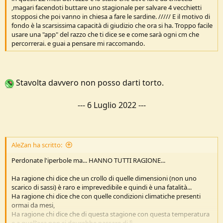
,magari facendoti buttare uno stagionale per salvare 4 vecchietti
stopposi che poi vanno in chiesa a fare le sardine. ///// E il motivo di
fondo è la scarsissima capacità di giudizio che ora si ha. Troppo facile
usare una "app" del razzo che ti dice se e come sarà ogni cm che
percorrerai. e guai a pensare mi raccomando.
Stavolta davvero non posso darti torto.
---
6 Luglio 2022
---
AleZan ha scritto:
Perdonate l'iperbole ma... HANNO TUTTI RAGIONE...
Ha ragione chi dice che un crollo di quelle dimensioni (non uno
scarico di sassi) è raro e imprevedibile e quindi è una fatalità...
Ha ragione chi dice che con quelle condizioni climatiche presenti
ormai da mesi,
Ha ragione chi dice che di questa stagione con questa temperatura
e a quell'ora non si dovrebbe passare di lì...