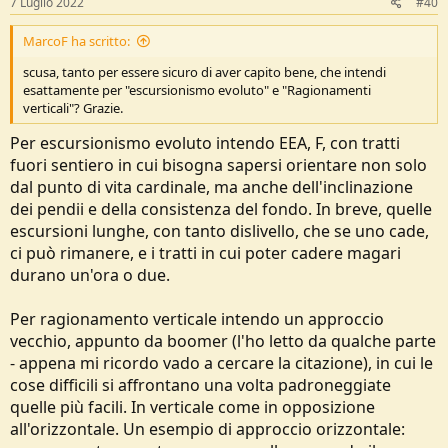
7 Luglio 2022
#40
:
MarcoF ha scritto:
scusa, tanto per essere sicuro di aver capito bene, che intendi
esattamente per "escursionismo evoluto" e "Ragionamenti
verticali"? Grazie.
Per escursionismo evoluto intendo EEA, F, con tratti
fuori sentiero in cui bisogna sapersi orientare non solo
dal punto di vita cardinale, ma anche dell'inclinazione
dei pendii e della consistenza del fondo. In breve, quelle
escursioni lunghe, con tanto dislivello, che se uno cade,
ci può rimanere, e i tratti in cui poter cadere magari
durano un'ora o due.
Per ragionamento verticale intendo un approccio
vecchio, appunto da boomer (l'ho letto da qualche parte
- appena mi ricordo vado a cercare la citazione), in cui le
cose difficili si affrontano una volta padroneggiate
quelle più facili. In verticale come in opposizione
all'orizzontale. Un esempio di approccio orizzontale: