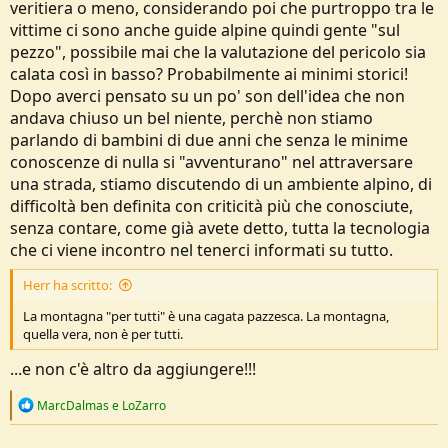
veritiera o meno, considerando poi che purtroppo tra le
vittime ci sono anche guide alpine quindi gente "sul
pezzo", possibile mai che la valutazione del pericolo sia
calata così in basso? Probabilmente ai minimi storici!
Dopo averci pensato su un po' son dell'idea che non
andava chiuso un bel niente, perchè non stiamo
parlando di bambini di due anni che senza le minime
conoscenze di nulla si "avventurano" nel attraversare
una strada, stiamo discutendo di un ambiente alpino, di
difficoltà ben definita con criticità più che conosciute,
senza contare, come già avete detto, tutta la tecnologia
che ci viene incontro nel tenerci informati su tutto.
Herr ha scritto:
La montagna "per tutti" è una cagata pazzesca. La montagna,
quella vera, non è per tutti.
...e non c'è altro da aggiungere!!!
R
MarcDalmas
e
LoZarro
e
a