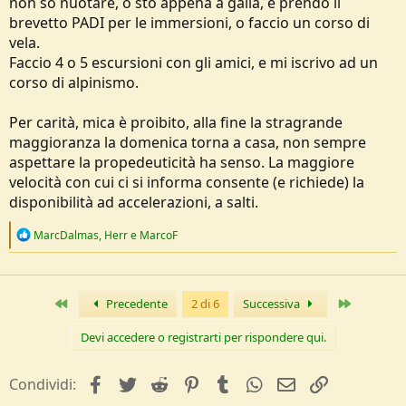
non so nuotare, o sto appena a galla, e prendo il
brevetto PADI per le immersioni, o faccio un corso di
vela.
Faccio 4 o 5 escursioni con gli amici, e mi iscrivo ad un
corso di alpinismo.
Per carità, mica è proibito, alla fine la stragrande
maggioranza la domenica torna a casa, non sempre
aspettare la propedeuticità ha senso. La maggiore
velocità con cui ci si informa consente (e richiede) la
disponibilità ad accelerazioni, a salti.
R
MarcDalmas
,
Herr
e
MarcoF
e
a
c
t
Primo
Ultimo
Precedente
2 di 6
Successiva
i
o
n
Devi accedere o registrarti per rispondere qui.
s
:
facebook
Twitter
Reddit
Pinterest
Tumblr
WhatsApp
e-mail
Link
Condividi: