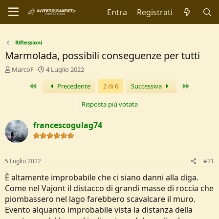
Entra
Registrati
Riflessioni
Marmolada, possibili conseguenze per tutti
C
D
MarcoF
4 Luglio 2022
r
a
Primo
Ultimo
Precedente
2 di 6
Successiva
e
t
a
a
t
d
Risposta più votata
o
i
r
I
francescogulag74
e
n
D
i
i
z
s
i
5 Luglio 2022
#21
c
o
u
È altamente improbabile che ci siano danni alla diga.
s
Come nel Vajont il distacco di grandi masse di roccia che
s
piombassero nel lago farebbero scavalcare il muro.
i
Evento alquanto improbabile vista la distanza della
o
n