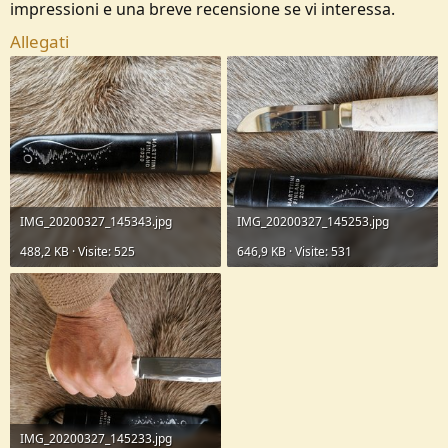
impressioni e una breve recensione se vi interessa.
o
n
Allegati
e
IMG_20200327_145343.jpg
IMG_20200327_145253.jpg
488,2 KB · Visite: 525
646,9 KB · Visite: 531
IMG_20200327_145233.jpg