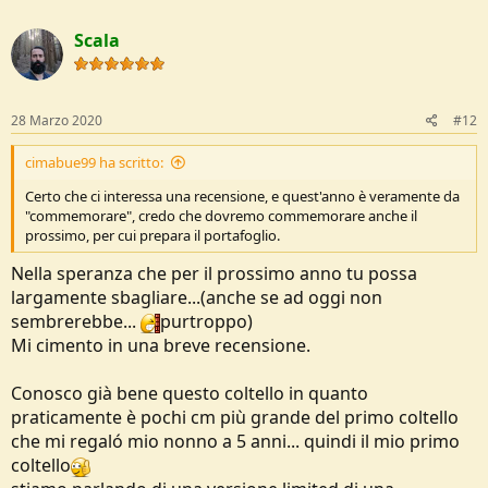
a
c
Scala
t
i
o
n
s
28 Marzo 2020
#12
:
cimabue99 ha scritto:
Certo che ci interessa una recensione, e quest'anno è veramente da
"commemorare", credo che dovremo commemorare anche il
prossimo, per cui prepara il portafoglio.
Nella speranza che per il prossimo anno tu possa
largamente sbagliare...(anche se ad oggi non
sembrerebbe...
purtroppo)
Mi cimento in una breve recensione.
Conosco già bene questo coltello in quanto
praticamente è pochi cm più grande del primo coltello
che mi regaló mio nonno a 5 anni... quindi il mio primo
coltello