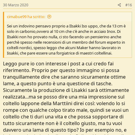
:
30 Marzo 2020
#16
cimabue99 ha scritto:
Sei un indovino pensavo proprio a IIsakki Iso uppo, che da 13 cm è
solo in carbonio,ovvero al 10 cm che c'è anche in acciaio Inox. Di
IIsakki non ho provato nulla, ci sto facendo un pensierino anche
perchè spesso nelle recensioni di un membro del forum esperto in
coltelli nordici, spesso leggo che alcuni Maker hanno lavorato in
Iisakki, che pare essere una forgiatrice di maestri coltellinai.
Leggo pure io con interesse i post a cui credo fai
riferimento. Proprio per questo immagino si possa
tranquillamente dire che saranno sicuramente ottime
lame, a questo punto è una questione di tasche.
Sicuramente la produzione di Lisakki sarà ottimamente
realizzata...ma se posso dire una mia impressione sul
coltello lappone della Marttiini direi così: volendo lo si
rompe con qualche colpo tirato male, quindi se vuoi un
coltello che ti duri una vita e che possa sopportare di
tutto sicuramente non è il coltello giusto, ma tu vuoi
davvero una lama di questo tipo? Io per esempio no, e