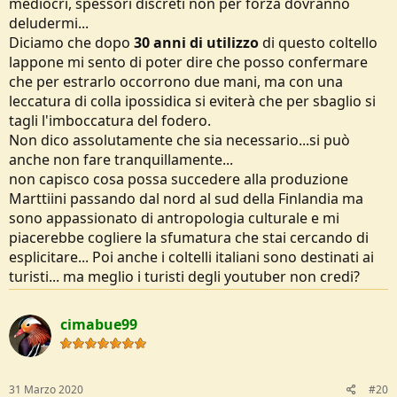
mediocri, spessori discreti non per forza dovranno
l'amministrazione, gli uffici di progettazione e, forse, la produzione
deludermi...
di qualche modello particolare.
Diciamo che dopo
30 anni di utilizzo
di questo coltello
Piccola precisazione, i foderi scandinavi e finlandesi richiedono
lappone mi sento di poter dire che posso confermare
solitamente estrazione a due mani e, quando necessario, sbloccato
che per estrarlo occorrono due mani, ma con una
il coltello, lo schiacciamento della bocca del fodero, proprio per
leccatura di colla ipossidica si eviterà che per sbaglio si
evitare i tagli.
tagli l'imboccatura del fodero.
Non dico assolutamente che sia necessario...si può
Parlando dell'Iso Uppo di Jarvenpaa, l'ho e, anche se per come uso i
puukko io è un po' troppo lungo, ne ho apprezzato la buona qualità
anche non fare tranquillamente...
di finitura e trattamento termico.
non capisco cosa possa succedere alla produzione
Marttiini passando dal nord al sud della Finlandia ma
sono appassionato di antropologia culturale e mi
piacerebbe cogliere la sfumatura che stai cercando di
esplicitare... Poi anche i coltelli italiani sono destinati ai
turisti... ma meglio i turisti degli youtuber non credi?
cimabue99
31 Marzo 2020
#20