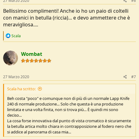
27 Marzo 2020
#6
Bellissimo complimenti! Anche io ho un paio di coltelli
con manici in betulla (riccia)... e devo ammettere che è
meravigliosa....
R
Scala
e
a
c
Wombat
t
i
o
n
s
27 Marzo 2020
#7
:
Scala ha scritto:
Beh costa "poco" e comunque non di più di un normale Lapp Knife
240 di normale produzione... Solo che questa è una produzione
limitata e una volta finita, non si trova più... È quindi mi sono
deciso...
La cosa forse innovativa dal punto di vista cromatico è sicuramente
la betulla artica molto chiara in contrapposizione al fodero nero che
si addice al panorama di casa mia...