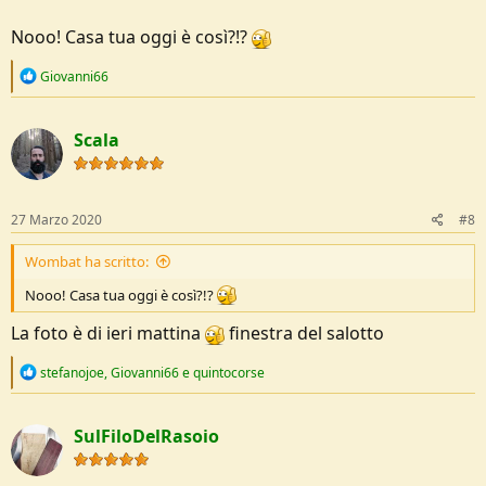
Nooo! Casa tua oggi è così?!?
R
Giovanni66
e
a
c
Scala
t
i
o
n
s
27 Marzo 2020
#8
:
Wombat ha scritto:
Nooo! Casa tua oggi è così?!?
La foto è di ieri mattina
finestra del salotto
R
stefanojoe
,
Giovanni66
e
quintocorse
e
a
c
SulFiloDelRasoio
t
i
o