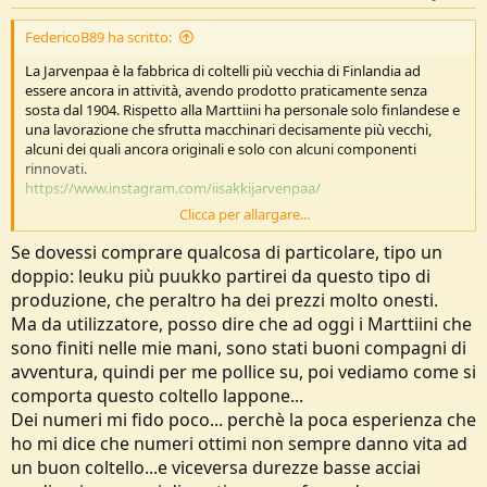
:
FedericoB89 ha scritto:
La Jarvenpaa è la fabbrica di coltelli più vecchia di Finlandia ad
essere ancora in attività, avendo prodotto praticamente senza
sosta dal 1904. Rispetto alla Marttiini ha personale solo finlandese e
una lavorazione che sfrutta macchinari decisamente più vecchi,
alcuni dei quali ancora originali e solo con alcuni componenti
rinnovati.
https://www.instagram.com/iisakkijarvenpaa/
Clicca per allargare...
La qualità dei prodotti è un po' più rustica rispetto ai Marttiini che,
dovendo fare breccia anche e soprattutto fra i turisti, curano
Se dovessi comprare qualcosa di particolare, tipo un
maggiormente le lucidature, design accattivanti sui foderi ecc. Gli
doppio: leuku più puukko partirei da questo tipo di
acciai usati sono diversi e il trattamento termico, inoltre, porta le
produzione, che peraltro ha dei prezzi molto onesti.
lame a durezze maggiori.
Ma da utilizzatore, posso dire che ad oggi i Marttiini che
L'inox base della Marttiini è un 420 portato a 54 HRC, mentre il
carbonioso base è un 1075 portato a 56 HRC. Le lame con finitura
sono finiti nelle mie mani, sono stati buoni compagni di
martellata sono della Lauri, in 80CrV2 a 59,5 HRC.
avventura, quindi per me pollice su, poi vediamo come si
La Jarvenpaa usa gli stessi acciai della Lauri, ma temprando il 4116 a
comporta questo coltello lappone...
56 HRC e l'80CrV2 a 58 HRC.
Dei numeri mi fido poco... perchè la poca esperienza che
ho mi dice che numeri ottimi non sempre danno vita ad
Un'altra cosa, è previsto che la Marttiini sposti, entro l'autunno del
2021, tutta la produzione nella fabbrica della Rapala, ad Asikkala,
un buon coltello...e viceversa durezze basse acciai
nella Finlandia merifionale, mantenendo a Rovaniemi solo