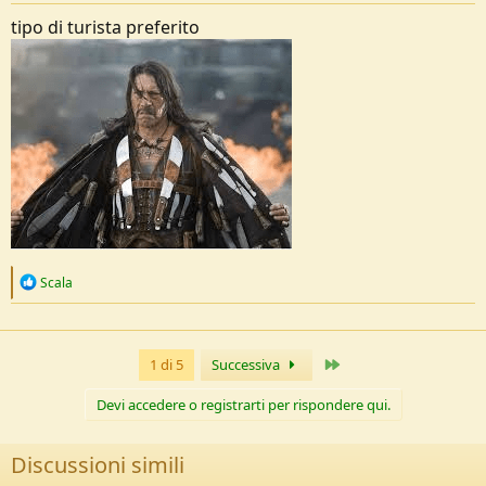
tipo di turista preferito
R
Scala
e
a
c
t
Ultimo
1 di 5
Successiva
i
o
n
Devi accedere o registrarti per rispondere qui.
s
:
Discussioni simili