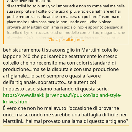
Grazie delle informazioni.
di Marttiini ho solo un Lynx lumberjack e non so come mai ma nella
sua semplicità è il coltello che uso di più, è facie da riaffilare ed hai
poche remore a usarlo anche in maniera un po hard. Insomma mi
piace molto unica cosa meglio non usarlo con il cibo. Volevo
provare un Marttiini con lama in acciaio inox e appunto pensavo al
fratello dl Lynx in acciaio o ad un modello come il tuo, magari anche
al versione 240, in alternativa mi sarebbe intrigato un Iisakki stile
Clicca per allargare...
lappone
beh sicuramente ti straconsiglio in Marttiini coltello
lappone 240 che poi sarebbe esattamente lo stesso
coltello che ho recensito ma con colori standard di
produzione...ma se la disputa è con una produzione
artigianale...io sarò sempre o quasi a favore
dell'artigianale, soprattutto...se autentico!
In questo caso stiamo parlando di questa serie:
https://www.iisakkijarvenpaa.fi/puukot/lapland-style-
knives.html
É vero che non ho mai avuto l'occasione di provarne
uno...ma secondo me sarebbe una battaglia difficile per
Marttiini...hai mai provato una lama di questo artigiano?