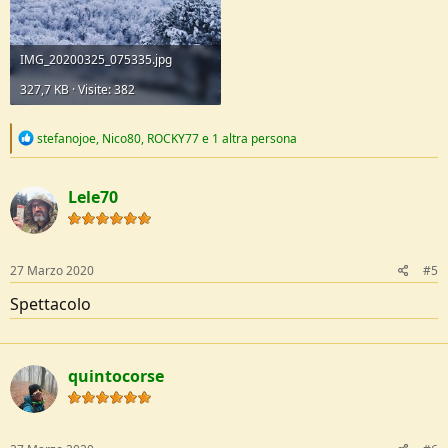
IMG_20200325_075335.jpg
327,7 KB · Visite: 382
R
stefanojoe
,
Nico80
,
ROCKY77
e 1 altra persona
e
a
c
Lele70
t
i
o
n
s
27 Marzo 2020
#5
:
Spettacolo
quintocorse