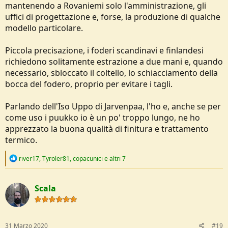
mantenendo a Rovaniemi solo l'amministrazione, gli
uffici di progettazione e, forse, la produzione di qualche
modello particolare.
Piccola precisazione, i foderi scandinavi e finlandesi
richiedono solitamente estrazione a due mani e, quando
necessario, sbloccato il coltello, lo schiacciamento della
bocca del fodero, proprio per evitare i tagli.
Parlando dell'Iso Uppo di Jarvenpaa, l'ho e, anche se per
come uso i puukko io è un po' troppo lungo, ne ho
apprezzato la buona qualità di finitura e trattamento
termico.
R
river17
,
Tyroler81
,
copacunici
e altri 7
e
a
c
Scala
t
i
o
n
s
31 Marzo 2020
#19