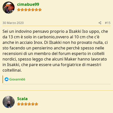
cimabue99
30 Marzo 2020
#15
Sei un indovino pensavo proprio a IIsakki Iso uppo, che
da 13 cm è solo in carbonio,ovvero al 10 cm che c'è
anche in acciaio Inox. Di IIsakki non ho provato nulla, ci
sto facendo un pensierino anche perchè spesso nelle
recensioni di un membro del forum esperto in coltelli
nordici, spesso leggo che alcuni Maker hanno lavorato
in Iisakki, che pare essere una forgiatrice di maestri
coltellinai.
R
Giovanni66
e
a
c
t
Scala
i
o
n
s