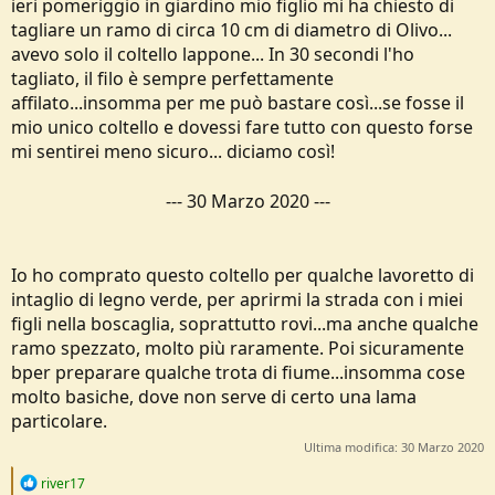
ieri pomeriggio in giardino mio figlio mi ha chiesto di
tagliare un ramo di circa 10 cm di diametro di Olivo...
avevo solo il coltello lappone... In 30 secondi l'ho
tagliato, il filo è sempre perfettamente
affilato...insomma per me può bastare così...se fosse il
mio unico coltello e dovessi fare tutto con questo forse
mi sentirei meno sicuro... diciamo così!
---
30 Marzo 2020
---
Io ho comprato questo coltello per qualche lavoretto di
intaglio di legno verde, per aprirmi la strada con i miei
figli nella boscaglia, soprattutto rovi...ma anche qualche
ramo spezzato, molto più raramente. Poi sicuramente
bper preparare qualche trota di fiume...insomma cose
molto basiche, dove non serve di certo una lama
particolare.
Ultima modifica:
30 Marzo 2020
R
river17