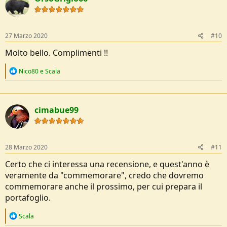
t
i
o
n
s
27 Marzo 2020
#10
:
Molto bello. Complimenti !!
R
Nico80
e
Scala
e
a
c
t
cimabue99
i
o
n
s
:
28 Marzo 2020
#11
Certo che ci interessa una recensione, e quest'anno è
veramente da "commemorare", credo che dovremo
commemorare anche il prossimo, per cui prepara il
portafoglio.
R
Scala
e