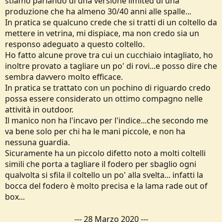
stiamo parlando di una versione limited di una
produzione che ha almeno 30/40 anni alle spalle...
In pratica se qualcuno crede che si tratti di un coltello da
mettere in vetrina, mi dispiace, ma non credo sia un
responso adeguato a questo coltello.
Ho fatto alcune prove tra cui un cucchiaio intagliato, ho
inoltre provato a tagliare un po' di rovi...e posso dire che
sembra davvero molto efficace.
In pratica se trattato con un pochino di riguardo credo
possa essere considerato un ottimo compagno nelle
attività in outdoor.
Il manico non ha l'incavo per l'indice...che secondo me
va bene solo per chi ha le mani piccole, e non ha
nessuna guardia.
Sicuramente ha un piccolo difetto noto a molti coltelli
simili che porta a tagliare il fodero per sbaglio ogni
qualvolta si sfila il coltello un po' alla svelta... infatti la
bocca del fodero è molto precisa e la lama rade out of
box...
---
28 Marzo 2020
---