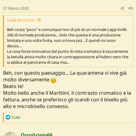
n
s
27 Marzo 2020
#9
:
Scala ha scritto:
Beh costa "poco" e comunque non di più di un normale Lapp Knife
240 di normale produzione... Solo che questa è una produzione
limitata e una volta finita, non si trova più... È quindi mi sono
deciso...
La cosa forse innovativa dal punto di vista cromatico è sicuramente
la betulla artica molto chiara in contrapposizione al fodero nero che
si addice al panorama di casa mia...
Beh, con questo paesaggio... La quarantena si vive già
molto diversamente
Beato te!
Molto bello anche il Marttiini, il contrasto cromatico e la
fattura, anche se preferisco gli scandi con il bisello più
alto e microbisello convesso.
R
Scala
e
a
c
OrsoGrigio66