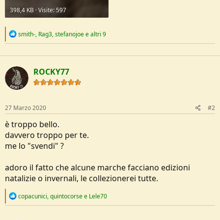
398,4 KB · Visite: 597
R
smith-
,
Rag3
,
stefanojoe
e altri 9
e
a
c
t
ROCKY77
i
o
n
s
:
27 Marzo 2020
#2
è troppo bello.
davvero troppo per te.
me lo "svendi" ?
adoro il fatto che alcune marche facciano edizioni
natalizie o invernali, le collezionerei tutte.
R
copacunici
,
quintocorse
e
Lele70
e
a
c