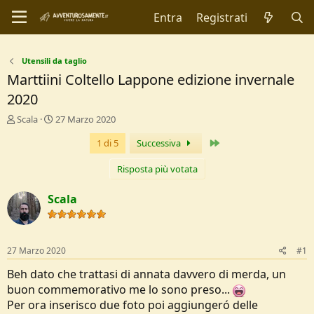
Entra
Registrati
Utensili da taglio
Marttiini Coltello Lappone edizione invernale
2020
C
D
Scala
27 Marzo 2020
r
a
Ultimo
1 di 5
Successiva
e
t
a
a
t
d
Risposta più votata
o
i
r
I
Scala
e
n
D
i
i
z
s
i
27 Marzo 2020
#1
c
o
u
Beh dato che trattasi di annata davvero di merda, un
s
buon commemorativo me lo sono preso...
s
Per ora inserisco due foto poi aggiungeró delle
i