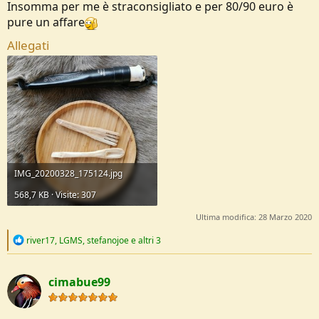
Insomma per me è straconsigliato e per 80/90 euro è
pure un affare
Allegati
IMG_20200328_175124.jpg
568,7 KB · Visite: 307
Ultima modifica:
28 Marzo 2020
R
river17
,
LGMS
,
stefanojoe
e altri 3
e
a
c
cimabue99
t
i
o
n