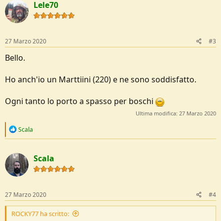
Lele70
t
i
o
n
s
27 Marzo 2020
#3
:
Bello.
Ho anch'io un Marttiini (220) e ne sono soddisfatto.
Ogni tanto lo porto a spasso per boschi
Ultima modifica:
27 Marzo 2020
R
Scala
e
a
c
Scala
t
i
o
n
s
27 Marzo 2020
#4
:
ROCKY77 ha scritto: