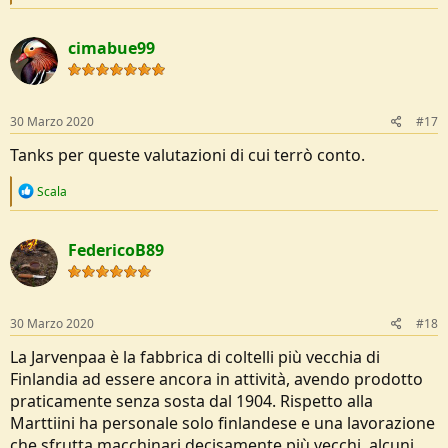
e
a
c
cimabue99
t
i
o
n
s
30 Marzo 2020
#17
:
Tanks per queste valutazioni di cui terrò conto.
R
Scala
e
a
c
FedericoB89
t
i
o
n
s
30 Marzo 2020
#18
:
La Jarvenpaa è la fabbrica di coltelli più vecchia di
Finlandia ad essere ancora in attività, avendo prodotto
praticamente senza sosta dal 1904. Rispetto alla
Marttiini ha personale solo finlandese e una lavorazione
che sfrutta macchinari decisamente più vecchi, alcuni