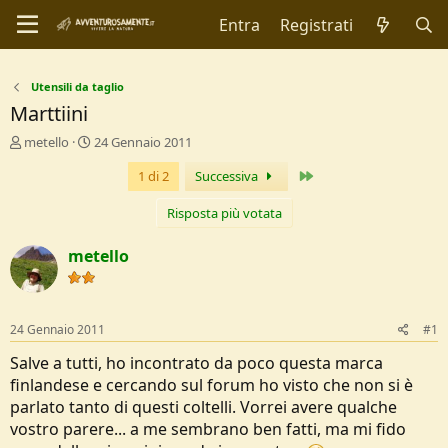
Entra
Registrati
Utensili da taglio
Marttiini
C
D
metello
24 Gennaio 2011
r
a
Ultimo
1 di 2
Successiva
e
t
a
a
t
d
Risposta più votata
o
i
r
I
metello
e
n
D
i
i
z
s
i
24 Gennaio 2011
#1
c
o
u
Salve a tutti, ho incontrato da poco questa marca
s
finlandese e cercando sul forum ho visto che non si è
s
parlato tanto di questi coltelli. Vorrei avere qualche
i
vostro parere... a me sembrano ben fatti, ma mi fido
o
n