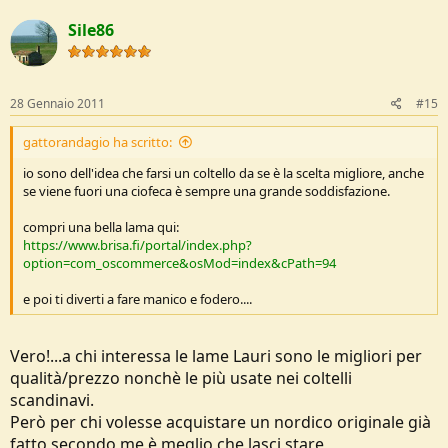
Sile86
28 Gennaio 2011
#15
gattorandagio ha scritto:
io sono dell'idea che farsi un coltello da se è la scelta migliore, anche
se viene fuori una ciofeca è sempre una grande soddisfazione.
compri una bella lama qui:
https://www.brisa.fi/portal/index.php?
option=com_oscommerce&osMod=index&cPath=94
e poi ti diverti a fare manico e fodero....
Vero!...a chi interessa le lame Lauri sono le migliori per
qualità/prezzo nonchè le più usate nei coltelli
scandinavi.
Però per chi volesse acquistare un nordico originale già
fatto secondo me è meglio che lasci stare