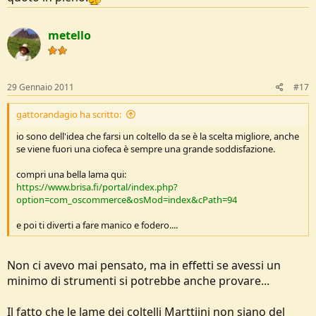
Vero!...a chi interessa le lame Lauri sono le migliori per
metello
qualità/prezzo nonchè le più usate nei coltelli scandinavi.
Però per chi volesse acquistare un nordico originale già fatto
secondo me è meglio che lasci stare Marttiini...diciamo che non è
che siano delle ciofeche ma a parità di prezzo c'è di meglio.
29 Gennaio 2011
#17
gattorandagio ha scritto:
io sono dell'idea che farsi un coltello da se è la scelta migliore, anche
se viene fuori una ciofeca è sempre una grande soddisfazione.
compri una bella lama qui:
https://www.brisa.fi/portal/index.php?
option=com_oscommerce&osMod=index&cPath=94
e poi ti diverti a fare manico e fodero....
Non ci avevo mai pensato, ma in effetti se avessi un
minimo di strumenti si potrebbe anche provare...
Il fatto che le lame dei coltelli Marttiini non siano del