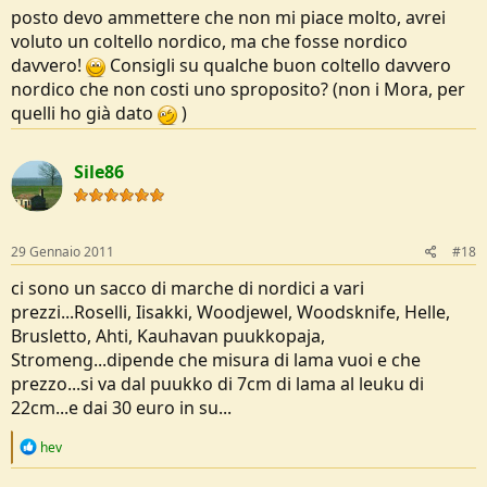
posto devo ammettere che non mi piace molto, avrei
voluto un coltello nordico, ma che fosse nordico
davvero!
Consigli su qualche buon coltello davvero
nordico che non costi uno sproposito? (non i Mora, per
quelli ho già dato
)
Sile86
29 Gennaio 2011
#18
ci sono un sacco di marche di nordici a vari
prezzi...Roselli, Iisakki, Woodjewel, Woodsknife, Helle,
Brusletto, Ahti, Kauhavan puukkopaja,
Stromeng...dipende che misura di lama vuoi e che
prezzo...si va dal puukko di 7cm di lama al leuku di
22cm...e dai 30 euro in su...
R
hev
e
a