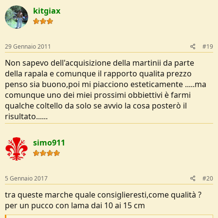
c
kitgiax
t
i
o
n
s
29 Gennaio 2011
#19
:
Non sapevo dell'acquisizione della martinii da parte
della rapala e comunque il rapporto qualita prezzo
penso sia buono,poi mi piacciono esteticamente .....ma
comunque uno dei miei prossimi obbiettivi è farmi
qualche coltello da solo se avvio la cosa posterò il
risultato......
simo911
5 Gennaio 2017
#20
tra queste marche quale consiglieresti,come qualità ?
per un pucco con lama dai 10 ai 15 cm