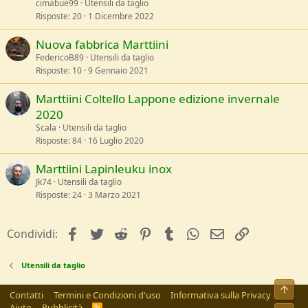
cimabue99
Utensili da taglio
Risposte
20
1 Dicembre 2022
Nuova fabbrica Marttiini
FedericoB89
Utensili da taglio
Risposte
10
9 Gennaio 2021
Marttiini Coltello Lappone edizione invernale
2020
Scala
Utensili da taglio
Risposte
84
16 Luglio 2020
Marttiini Lapinleuku inox
Jk74
Utensili da taglio
Risposte
24
3 Marzo 2021
facebook
Twitter
Reddit
Pinterest
Tumblr
WhatsApp
e-mail
Link
Condividi:
Utensili da taglio
Alto
Contatti
Termini e Condizioni d'uso
Informativa sulla Privacy
Aiuto
Pubblicità
R