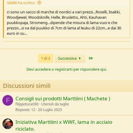
Sile86 ha scritto:
ci sono un sacco di marche di nordici a vari prezzi...Roselli, Iisakki,
Woodjewel, Woodsknife, Helle, Brusletto, Ahti, Kauhavan
puukkopaja, Stromeng...dipende che misura di lama vuoi e che
prezzo...si va dal puukko di 7cm di lama al leuku di 22cm...e dai 30
euro in su...
Ultimo
1 di 2
Successiva
Devi accedere o registrarti per rispondere qui.
Discussioni simili
Consigli sui prodotti Marttiini ( Machete )
F
filippoturati90
Utensili da taglio
Risposte
12
20 Luglio 2025
Iniziativa Marttiini x WWF, lama in acciaio
riciclato.