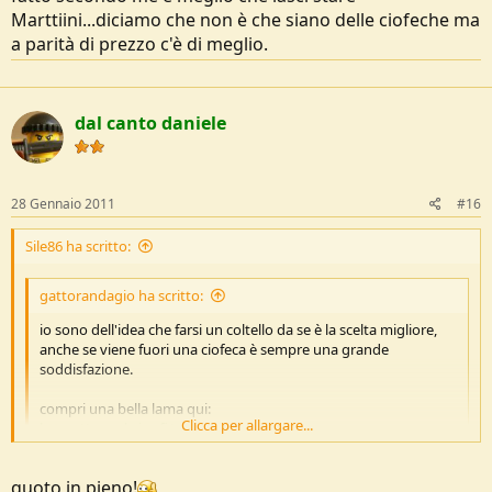
Marttiini...diciamo che non è che siano delle ciofeche ma
a parità di prezzo c'è di meglio.
dal canto daniele
28 Gennaio 2011
#16
Sile86 ha scritto:
gattorandagio ha scritto:
io sono dell'idea che farsi un coltello da se è la scelta migliore,
anche se viene fuori una ciofeca è sempre una grande
soddisfazione.
compri una bella lama qui:
Clicca per allargare...
https://www.brisa.fi/portal/index.php?
option=com_oscommerce&osMod=index&cPath=94
Clicca per allargare...
quoto in pieno!
e poi ti diverti a fare manico e fodero....