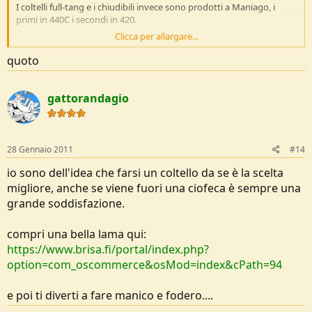
I coltelli full-tang e i chiudibili invece sono prodotti a Maniago, i
primi in 440C i secondi in 420.
Clicca per allargare...
Detto questo io se volessi un coltello nordico guarderei altrove
verso altre marche.
quoto
gattorandagio
28 Gennaio 2011
#14
io sono dell'idea che farsi un coltello da se è la scelta
migliore, anche se viene fuori una ciofeca è sempre una
grande soddisfazione.
compri una bella lama qui:
https://www.brisa.fi/portal/index.php?
option=com_oscommerce&osMod=index&cPath=94
e poi ti diverti a fare manico e fodero....