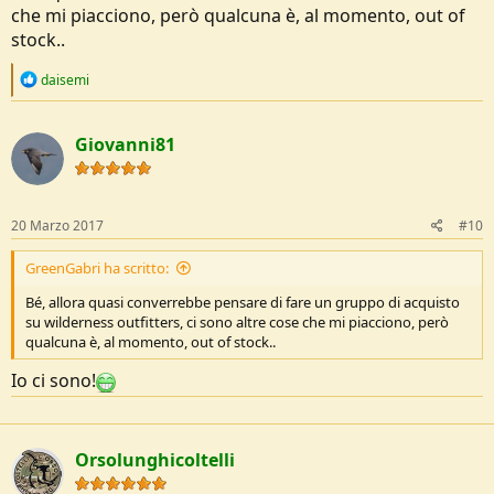
che mi piacciono, però qualcuna è, al momento, out of
stock..
R
daisemi
e
a
c
Giovanni81
t
i
o
n
s
20 Marzo 2017
#10
:
GreenGabri ha scritto:
Bé, allora quasi converrebbe pensare di fare un gruppo di acquisto
su wilderness outfitters, ci sono altre cose che mi piacciono, però
qualcuna è, al momento, out of stock..
Io ci sono!
Orsolunghicoltelli