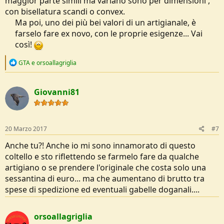
maggior parte simili ma variano sono per dimensioni ,
con bisellatura scandi o convex.
Ma poi, uno dei più bei valori di un artigianale, è
farselo fare ex novo, con le proprie esigenze... Vai
così!
R
GTA
e
orsoallagriglia
e
a
c
Giovanni81
t
i
o
n
s
20 Marzo 2017
#7
:
Anche tu?! Anche io mi sono innamorato di questo
coltello e sto riflettendo se farmelo fare da qualche
artigiano o se prendere l'originale che costa solo una
sessantina di euro... ma che aumentano di brutto tra
spese di spedizione ed eventuali gabelle doganali....
orsoallagriglia