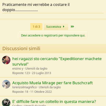
Praticamente mi verrebbe a costare il
doppio........................
Ultimo
1 di 3
Successiva
Devi accedere o registrarti per rispondere qui.
Discussioni simili
hei ragazzi sto cercando "Expeditioner machete
survival"
enzino y
Utensili da taglio
Risposte
123
23 Luglio 2013
Acquisto Muela Mirage per fare Buschcraft
lorenzoilmagnifico
Utensili da taglio
Risposte
18
11 Ottobre 2022
E' difficile fare un coltello in questa maniera?
Crafter
Utensili da taglio