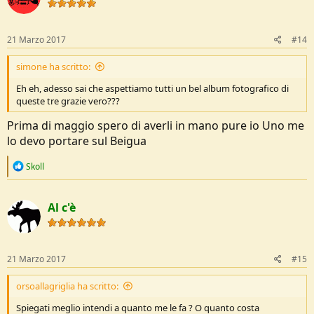
21 Marzo 2017
#14
simone ha scritto:
Eh eh, adesso sai che aspettiamo tutti un bel album fotografico di
queste tre grazie vero???
Prima di maggio spero di averli in mano pure io Uno me
lo devo portare sul Beigua
R
Skoll
e
a
c
Al c'è
t
i
o
n
s
21 Marzo 2017
#15
:
orsoallagriglia ha scritto:
Spiegati meglio intendi a quanto me le fa ? O quanto costa