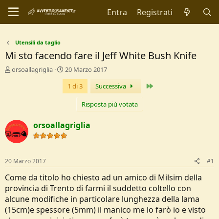
Entra
Registrati
Utensili da taglio
Mi sto facendo fare il Jeff White Bush Knife
C
D
orsoallagriglia
20 Marzo 2017
r
a
Ultimo
1 di 3
Successiva
e
t
a
a
t
d
Risposta più votata
o
i
r
I
orsoallagriglia
e
n
D
i
i
z
s
i
20 Marzo 2017
#1
c
o
u
Come da titolo ho chiesto ad un amico di Milsim della
s
provincia di Trento di farmi il suddetto coltello con
s
alcune modifiche in particolare lunghezza della lama
i
(15cm)e spessore (5mm) il manico me lo farò io e visto
o
n