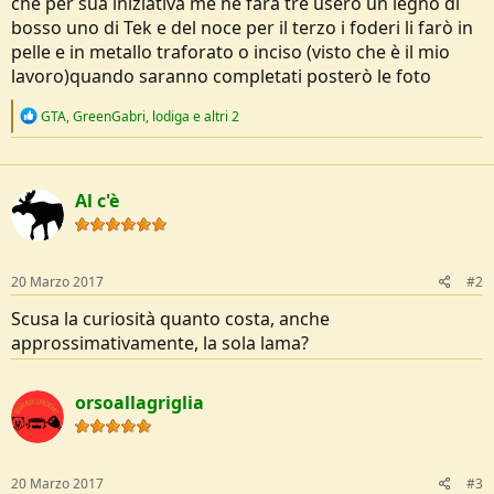
che per sua iniziativa me ne farà tre userò un legno di
e
bosso uno di Tek e del noce per il terzo i foderi li farò in
pelle e in metallo traforato o inciso (visto che è il mio
lavoro)quando saranno completati posterò le foto
R
GTA
,
GreenGabri
,
lodiga
e altri 2
e
a
c
t
Al c'è
i
o
n
s
:
20 Marzo 2017
#2
Scusa la curiosità quanto costa, anche
approssimativamente, la sola lama?
orsoallagriglia
20 Marzo 2017
#3